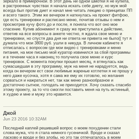
зеркало в примерочной. В этот день ни одной шмотки я не купила,
в растроенных чувствах я начала искать себе диету, но муж мой
всегда был против диет и начал мне читать лекцию о принципах ПП
и всего такого. Этим же вечером я наткнулась на проект фитфою,
где есть тренировки и расписано меню, почитав отзывы о нем и
просмотрев кучу фото до и после, я поняла что вот оно мое
спасение. Купив абонемент я сразу же приступила к действию,
ответив на все вопросы в анкете честно, я ждала свое меню и
тренировки, но спустя два дня ни ответа ни привета не было(( тут я
думала что мои 3800 руб. ушли в никуда. В личном кабинете я
отписалась с вопросом где мои видео с тренировками и меню
питания, на мое письмо мой куратор извинился за сбой программы
и в течении часа я наконец то получила свое меню и курс
тренировок. С момента покупки прошел месяц, я втянулась как
сумасшедшая в эту программу, муж на меня не нарадуется, ведь
когда он вечером ест свои любимые жареные котлетки я не прошу у
него даже кусочка, хотя я сама же ему их готовлю, но желания
сорваться и нажраться нет, так как меню разнообразное и
достаточно сытное, голодать не приходится. Хочу сказать спасибо
этому проекту, за то что смогли поставить меня на путь истинный,
я худею и мне и мужу это нравится.
Джой
Jun 23 2016 10:32AM
Последней каплей решившей вопрос о моем похудении стали
слова мужа, что я стала немного гусеничкой. Вроде и сказал
ласково и вроде и без злобы, но это так отпечаталось в моем