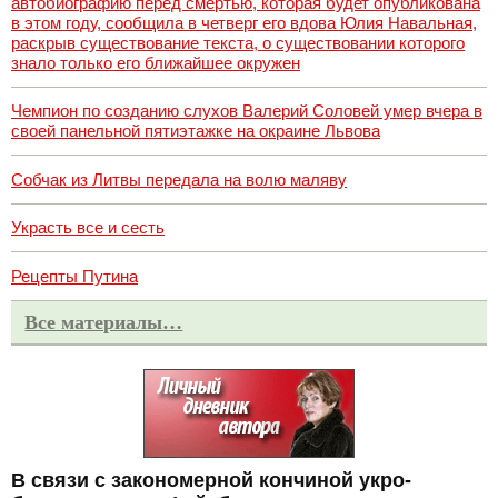
автобиографию перед смертью, которая будет опубликована
в этом году, сообщила в четверг его вдова Юлия Навальная,
раскрыв существование текста, о существовании которого
знало только его ближайшее окружен
Чемпион по созданию слухов Валерий Соловей умер вчера в
своей панельной пятиэтажке на окраине Львова
Собчак из Литвы передала на волю маляву
Украсть все и сесть
Рецепты Путина
Все материалы…
В связи с закономерной кончиной укро-