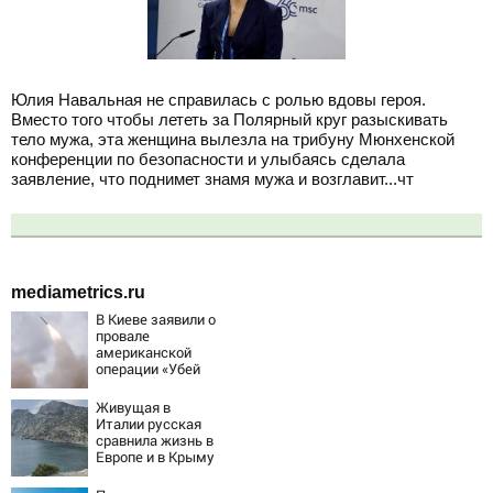
Юлия Навальная не справилась с ролью вдовы героя.
Вместо того чтобы лететь за Полярный круг разыскивать
тело мужа, эта женщина вылезла на трибуну Мюнхенской
конференции по безопасности и улыбаясь сделала
заявление, что поднимет знамя мужа и возглавит...чт
mediametrics.ru
В Киеве заявили о
провале
американской
операции «Убей
лучника» против
России
Живущая в
Италии русская
сравнила жизнь в
Европе и в Крыму