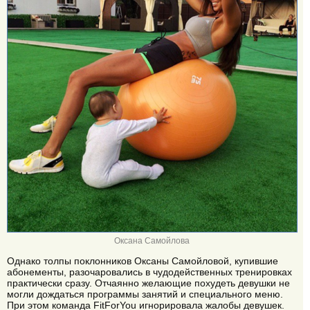
Оксана Самойлова
Однако толпы поклонников Оксаны Самойловой, купившие
абонементы, разочаровались в чудодейственных тренировках
практически сразу. Отчаянно желающие похудеть девушки не
могли дождаться программы занятий и специального меню.
При этом команда FitForYou игнорировала жалобы девушек.