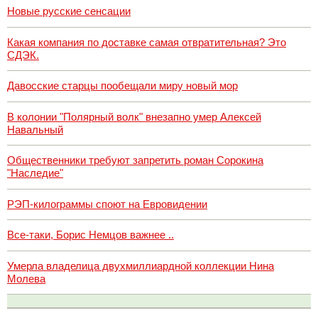
Новые русские сенсации
Какая компания по доставке самая отвратительная? Это
СДЭК.
Давосские старцы пообещали миру новый мор
В колонии "Полярный волк" внезапно умер Алексей
Навальный
Общественники требуют запретить роман Сорокина
"Наследие"
РЭП-килограммы споют на Евровидении
Все-таки, Борис Немцов важнее ..
Умерла владелица двухмиллиардной коллекции Нина
Молева