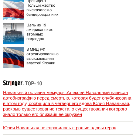
Президент
Польши жёстко
высказался о
бандеровцах и их
идеологии
Цепь из 19
американских
атомных
подлодок
«окружает»
Россию и Китай:
В МИД РФ
это инструмент
отреагировали на
первого
высказывания
массированного
властей Японии
удара
про атаку на
Хиросиму
Навальный оставил мемуары.Алексей Навальный написал
автобиографию перед смертью, которая будет опубликована
в этом году, сообщила в четверг его вдова Юлия Навальная,
раскрыв существование текста, о существовании которого
знало только его ближайшее окружен
Юлия Навальная не справилась с ролью вдовы героя