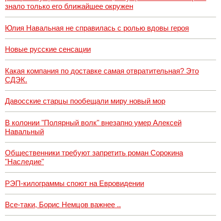
знало только его ближайшее окружен
Юлия Навальная не справилась с ролью вдовы героя
Новые русские сенсации
Какая компания по доставке самая отвратительная? Это
СДЭК.
Давосские старцы пообещали миру новый мор
В колонии "Полярный волк" внезапно умер Алексей
Навальный
Общественники требуют запретить роман Сорокина
"Наследие"
РЭП-килограммы споют на Евровидении
Все-таки, Борис Немцов важнее ..