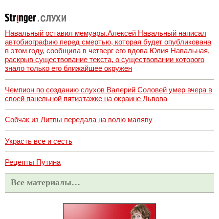
Навальный оставил мемуары.Алексей Навальный написал
автобиографию перед смертью, которая будет опубликована
в этом году, сообщила в четверг его вдова Юлия Навальная,
раскрыв существование текста, о существовании которого
знало только его ближайшее окружен
Чемпион по созданию слухов Валерий Соловей умер вчера в
своей панельной пятиэтажке на окраине Львова
Собчак из Литвы передала на волю маляву
Украсть все и сесть
Рецепты Путина
Все материалы…