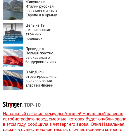
России
Живущая в
Италии русская
сравнила жизнь в
Европе и в Крыму
Цепь из 19
американских
атомных
подлодок
«окружает»
Россию и Китай:
Президент
это инструмент
Польши жёстко
первого
высказался о
массированного
бандеровцах и их
удара
идеологии
В МИД РФ
отреагировали на
высказывания
властей Японии
про атаку на
Хиросиму
Навальный оставил мемуары.Алексей Навальный написал
автобиографию перед смертью, которая будет опубликована
в этом году, сообщила в четверг его вдова Юлия Навальная,
раскрыв существование текста, о существовании которого