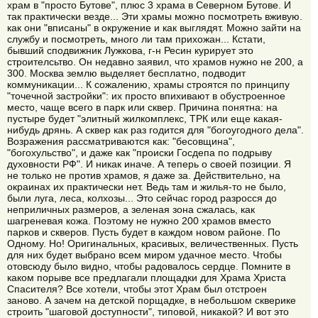
храм в "просто Бутове", плюс 3 храма в Северном Бутове. И
так практически везде... Эти храмы можно посмотреть вживую.
как они "вписаны" в окружение и как выглядят. Можно зайти на
службу и посмотреть, много ли там прихожан... Кстати,
бывший сподвижник Лужкова, г-н Ресин курирует это
строителсьтво. Он недавно заявил, что храмов нужно не 200, а
300. Москва землю выделяет бесплатно, подводит
коммуникации... К сожалению, храмы строятся по принципу
"точечной застройки": их просто впихивают в обустроенное
место, чаще всего в парк или сквер. Причина понятна: на
пустыре будет "элитный жилкомплекс, ТРК или еще какая-
нибудь дрянь. А сквер как раз годится для "богоугодного дела".
Возражения рассматриваются как: "бесовщина",
"богохульство", и даже как "происки Госдепа по подрыву
духовности РФ". И никак иначе. А теперь о своей позиции. Я
не только не против храмов, я даже за. Действительно, на
окраинах их практически нет. Ведь там и жилья-то не было,
были луга, леса, колхозы... Это сейчас город разросся до
неприличных размеров, а зеленая зона сжалась, как
шагреневая кожа. Поэтому не нужно 200 храмов вместо
парков и скверов. Пусть будет в каждом новом районе. По
Одному. Но! Оригинальных, красивых, величественных. Пусть
для них будет выбрано всем миром удачное место. Чтобы
отовсюду было видно, чтобы радовалось сердце. Помните в
каком порыве все предлагали площадки для Храма Христа
Спасителя? Все хотели, чтобы этот Храм был отстроен
заново. А зачем на детской порщадке, в небольшом скверике
строить "шаговой доступности", типовой, никакой? И вот это