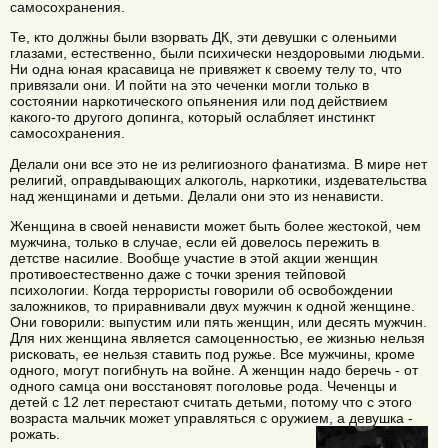
самосохранения.
Те, кто должны были взорвать ДК, эти девушки с оленьими
глазами, естественно, были психически нездоровыми людьми.
Ни одна юная красавица не привяжет к своему телу то, что
привязали они. И пойти на это чеченки могли только в
состоянии наркотического опьянения или под действием
какого-то другого допинга, который ослабляет инстинкт
самосохранения.
Делали они все это не из религиозного фанатизма. В мире нет
религий, оправдывающих алкоголь, наркотики, издевательства
над женщинами и детьми. Делали они это из ненависти.
Женщина в своей ненависти может быть более жестокой, чем
мужчина, только в случае, если ей довелось пережить в
детстве насилие. Вообще участие в этой акции женщин
противоестественно даже с точки зрения тейповой
психологии. Когда террористы говорили об освобождении
заложников, то приравнивали двух мужчин к одной женщине.
Они говорили: выпустим или пять женщин, или десять мужчин.
Для них женщина является самоценностью, ее жизнью нельзя
рисковать, ее нельзя ставить под ружье. Все мужчины, кроме
одного, могут погибнуть на войне. А женщин надо беречь - от
одного самца они восстановят поголовье рода. Чеченцы и
детей с 12 лет перестают считать детьми, потому что с этого
возраста мальчик может управляться с оружием, а девушка -
рожать.