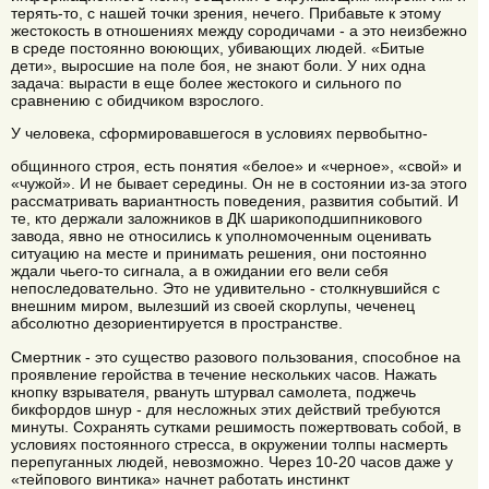
терять-то, с нашей точки зрения, нечего. Прибавьте к этому
жестокость в отношениях между сородичами - а это неизбежно
в среде постоянно воюющих, убивающих людей. «Битые
дети», выросшие на поле боя, не знают боли. У них одна
задача: вырасти в еще более жестокого и сильного по
сравнению с обидчиком взрослого.
У человека, сформировавшегося в условиях первобытно-
общинного строя, есть понятия «белое» и «черное», «свой» и
«чужой». И не бывает середины. Он не в состоянии из-за этого
рассматривать вариантность поведения, развития событий. И
те, кто держали заложников в ДК шарикоподшипникового
завода, явно не относились к уполномоченным оценивать
ситуацию на месте и принимать решения, они постоянно
ждали чьего-то сигнала, а в ожидании его вели себя
непоследовательно. Это не удивительно - столкнувшийся с
внешним миром, вылезший из своей скорлупы, чеченец
абсолютно дезориентируется в пространстве.
Смертник - это существо разового пользования, способное на
проявление геройства в течение нескольких часов. Нажать
кнопку взрывателя, рвануть штурвал самолета, поджечь
бикфордов шнур - для несложных этих действий требуются
минуты. Сохранять сутками решимость пожертвовать собой, в
условиях постоянного стресса, в окружении толпы насмерть
перепуганных людей, невозможно. Через 10-20 часов даже у
«тейпового винтика» начнет работать инстинкт