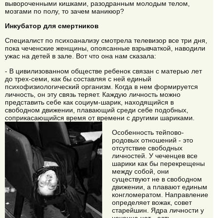
вывороченными кишками, разодранным молодым телом,
мозгами по полу, то зачем маникюр?
Инкубатор для смертников
Специалист по психоанализу смотрела телевизор все три дня,
пока чеченские женщины, опоясанные взрывчаткой, наводили
ужас на детей в зале. Вот что она нам сказала:
- В цивилизованном обществе ребенок связан с матерью лет
до трех-семи, как бы составляя с ней единый
психофизиологический организм. Когда в нем формируется
личность, он эту связь теряет. Каждую личность можно
представить себе как социум-шарик, находящийся в
свободном движении, плавающий среди себе подобных,
соприкасающийся время от времени с другими шариками.
Особенность тейпово-
родовых отношений - это
отсутствие свободных
личностей. У чеченцев все
шарики как бы перекрещены
между собой, они
существуют не в свободном
движении, а плавают единым
конгломератом. Направление
определяет вожак, совет
старейшин. Ядра личности у