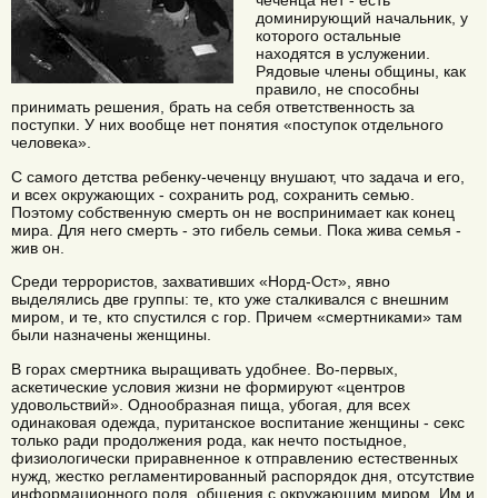
чеченца нет - есть
доминирующий начальник, у
которого остальные
находятся в услужении.
Рядовые члены общины, как
правило, не способны
принимать решения, брать на себя ответственность за
поступки. У них вообще нет понятия «поступок отдельного
человека».
С самого детства ребенку-чеченцу внушают, что задача и его,
и всех окружающих - сохранить род, сохранить семью.
Поэтому собственную смерть он не воспринимает как конец
мира. Для него смерть - это гибель семьи. Пока жива семья -
жив он.
Среди террористов, захвативших «Норд-Ост», явно
выделялись две группы: те, кто уже сталкивался с внешним
миром, и те, кто спустился с гор. Причем «смертниками» там
были назначены женщины.
В горах смертника выращивать удобнее. Во-первых,
аскетические условия жизни не формируют «центров
удовольствий». Однообразная пища, убогая, для всех
одинаковая одежда, пуританское воспитание женщины - секс
только ради продолжения рода, как нечто постыдное,
физиологически приравненное к отправлению естественных
нужд, жестко регламентированный распорядок дня, отсутствие
информационного поля, общения с окружающим миром. Им и