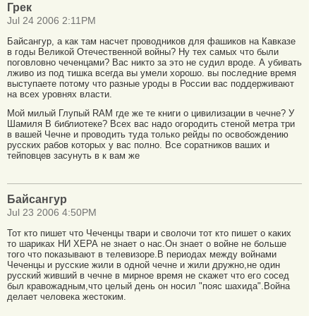
Грек
Jul 24 2006 2:11PM
Байсангур, а как там насчет проводников для фашиков на Кавказе
в годы Великой Отечественной войны? Ну тех самых что были
поговловно чеченцами? Вас никто за это не судил вроде. А убивать
лживо из под тишка всегда вы умели хорошо. вы последние время
выступаете потому что разные уроды в России вас поддерживают
на всех уровнях власти.
Мой милый Глупый RAM где же те книги о цивилизации в чечне? У
Шамиля В библиотеке? Всех вас надо огородить стеной метра три
в вашей Чечне и проводить туда только рейды по освобождению
русских рабов которых у вас полно. Все соратников ваших и
тейповцев засунуть в к вам же
Байсангур
Jul 23 2006 4:50PM
Тот кто пишет что Чеченцы твари и сволочи тот кто пишет о каких
то шариках НИ ХЕРА не знает о нас.Он знает о войне не больше
того что показывают в телевизоре.В периодах между войнами
Чеченцы и русские жили в одной чечне и жили дружно,не один
русский живший в чечне в мирное время не скажет что его сосед
был кравожадным,что целый день он носил "пояс шахида".Война
делает человека жестоким.