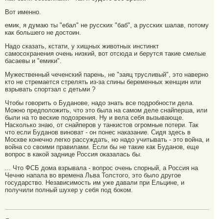
Вот именно.
емик, я думаю ты "ебал" не русских "баб", а русских шалав, потому
как большего не достоин.
Надо сказать, кстати, у хищных животных инстинкт
самосохранения очень низкий, вот отсюда и берутся такие смелые
басаевы и "емики".
Мужественный чеченский парень, не "заяц трусливый", это наверно
кто не стремается стрелять из-за спины беременных женщин или
взрывать спортзал с детьми ?
Чтобы говорить о Буданове, надо знать все подробности дела.
Можно предположить, что это была на самом деле снайперша, или
были на то веские подозрения. Ну и вела себя вызывающе.
Насколько знаю, от снайперов у танкистов огромные потери. Так
что если Буданов виноват - он понес наказание. Сидя здесь в
Москве конечно легко рассуждать, но надо учитывать - это война, и
война со своими правилами. Если бы не такие как Буданов, еще
вопрос в какой заднице Россия оказалась бы.
... Что ФСБ дома взрывала - вопрос очень спорный, а Россия на
Чечню напала во времена Льва Толстого, это было другое
государство. Независимость им уже давали при Ельцине, и
получили полный шухер у себя под боком.