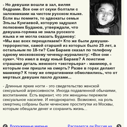
- Но девушки вошли в зал, виляя
бедрами. Все они от скуки болтали с
заложниками на чистом русском языке.
Если вы помните, то адвокаты семьи
Эльзы Кунгаевой, которую задушил
полковник Буданов, утверждали, что
девушка-горянка не знала русского
языка и не могла сказать Буданову:
«Мы вас всех перещелкаем!» Кто же были девушки-
террористки, самой старшей из которых было 25 лет, а
остальным по 18-ти? Сам Бараев сказал по телефону
одному московскому чеченцу-журналисту: «Все они -
суки». Что имел в виду юный Бараев? А поистине
страшная деталь женского «экстерьера» - маникюр, с
которым они пришли на смерть? Разве в горах делают
маникюр? К тому же оперативники обмолвились, что от
мертвых девушек пахло духами...
- Длинные яркие ногти - это свидетельство женской
сексуальной агрессивности. Иногда подавленной обычаями,
воспитанием. Есть вариант, что эти женщины пережили
сексуальное насилие. И неоднократно. Возможно, на роль
смертниц собраны были чеченские проститутки из Москвы,
которым обещали денег и сохранить жизнь...
Вооруженные мирные
Распадется ли Россия на