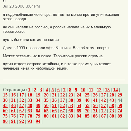
я
Jul 20 2006 3:04PM
я недолюбливаю чеченцев, но тем не менее против уничтожения
этого народа.
не они напали на россию, а россия напала на их маленькую
территорию.
пусть бы жили как им нравится.
Дома в 1999 г взорвали эфэсбэшники. Все об этом говорят.
Может оставить их в покое. Территория россии огромна.
путин отдает острова китайцам, и в то же время уничтожает
чеченцев из-за их небольшой земли.
Страницы:
1
|
2
|
3
|
4
|
5
|
6
|
7
|
8
|
9
|
10
|
11
|
12
|
13
|
14
|
15
|
16
|
17
|
18
|
19
|
20
|
21
|
22
|
23
|
24
|
25
|
26
|
27
|
28
|
29
|
30
|
31
|
32
|
33
|
34
|
35
|
36
|
37
|
38
|
39
|
40
|
41
|
42
|
43
| 44 |
45
|
46
|
47
|
48
|
49
|
50
|
51
|
52
|
53
|
54
|
55
|
56
|
57
|
58
|
59
|
60
|
61
|
62
|
63
|
64
|
65
|
66
|
67
|
68
|
69
|
70
|
71
|
72
|
73
|
74
|
75
|
76
|
77
|
78
|
79
|
80
|
81
|
82
|
83
|
84
|
85
|
86
|
87
|
88
|
89
|
90
|
91
|
92
|
93
|
94
|