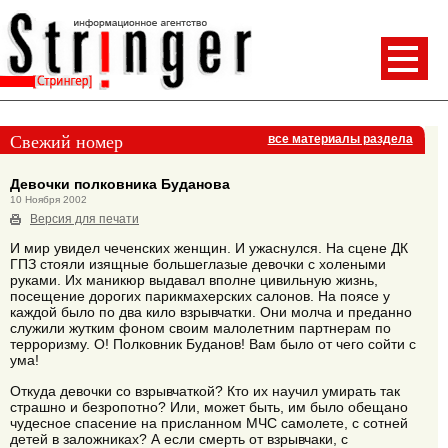
Свежий номер
все материалы раздела
Девочки полковника Буданова
10 Ноября 2002
Версия для печати
И мир увидел чеченских женщин. И ужаснулся. На сцене ДК
ГПЗ стояли изящные большеглазые девочки с холеными
руками. Их маникюр выдавал вполне цивильную жизнь,
посещение дорогих парикмахерских салонов. На поясе у
каждой было по два кило взрывчатки. Они молча и преданно
служили жутким фоном своим малолетним партнерам по
терроризму. О! Полковник Буданов! Вам было от чего сойти с
ума!
Откуда девочки со взрывчаткой? Кто их научил умирать так
страшно и безропотно? Или, может быть, им было обещано
чудесное спасение на присланном МЧС самолете, с сотней
детей в заложниках? А если смерть от взрывчаки, с