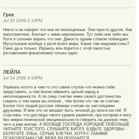
Грек
Jul 25 2006 2:13PM
Никто и не говорит что они не полноценные. Они просто другие. Как
инопланетяне. Контакт с ними невозможен. Тут либо они либо мы.
Хотя я склонен верить что они. Дикость одним словом побеждает.
Мусульмане вообще у руля всего мира. Какие там жидомассоны?
Смех да и только. Израиль вон борется с этой пакостью
(исламскими фанатиками) только один.
ЛЕЙЛА
Jul 24 2006 4:34PM
Упрекать когото в чем то это самое глупое что можно себе
представить, а тем более обвинять целый народ в
неполноценности. А по сему считаю ниже своего достоинства
говрить о том какие вы плохие , тем более что так не считаю.
Более того людей русских обожаю считаю их настоящими
друзьями. И мне это не мешает быть чечнкой до мозга костей. Я
счаслива, что достигда такого уровня развития, при котором я могу
без невростенической эмоциональности говорить на данную тему,
чего и вам желаю. А ВООБЩЕ ГОСПОДА ХОРОШИЕ ПОБОЛЬШЕ
ЧИТАЙТЕ ТОЛСТОГО, СЛУШАЙТЕ БИТЛЗ. БУДЬТЕ ЗДОРОВЫ -
БЕРЕГИТЕ ЗУБЫ, СЕРЫЕ КЛЕТКИ, ХОТЯ С ТАКИМИ
ПСИХОЛОГАМИ СИЕ ВРЯД ЛИ ПОЛУЧИТСЯ