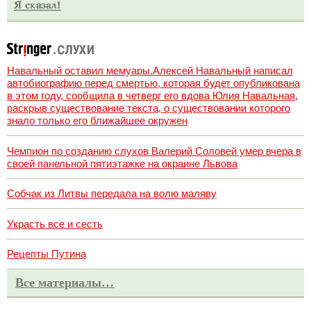
Навальный оставил мемуары.Алексей Навальный написал
автобиографию перед смертью, которая будет опубликована
в этом году, сообщила в четверг его вдова Юлия Навальная,
раскрыв существование текста, о существовании которого
знало только его ближайшее окружен
Чемпион по созданию слухов Валерий Соловей умер вчера в
своей панельной пятиэтажке на окраине Львова
Собчак из Литвы передала на волю маляву
Украсть все и сесть
Рецепты Путина
Все материалы…