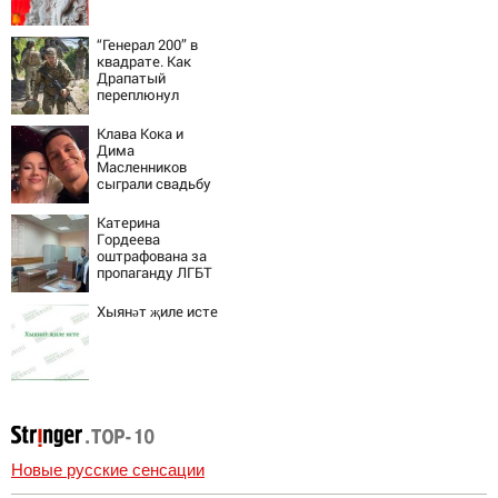
“Генерал 200” в
квадрате. Как
Драпатый
переплюнул
Сырского
Клава Кока и
Дима
Масленников
сыграли свадьбу
Катерина
Гордеева
оштрафована за
пропаганду ЛГБТ
в интернете -
Новости на
Хыянәт җиле исте
Вести.ru
Новые русские сенсации