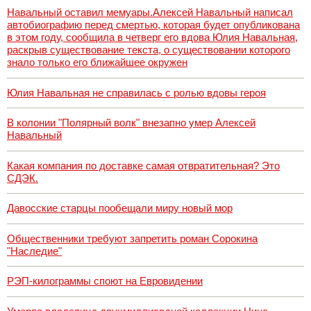
Навальный оставил мемуары.Алексей Навальный написал
автобиографию перед смертью, которая будет опубликована
в этом году, сообщила в четверг его вдова Юлия Навальная,
раскрыв существование текста, о существовании которого
знало только его ближайшее окружен
Юлия Навальная не справилась с ролью вдовы героя
В колонии "Полярный волк" внезапно умер Алексей
Навальный
Какая компания по доставке самая отвратительная? Это
СДЭК.
Давосские старцы пообещали миру новый мор
Общественники требуют запретить роман Сорокина
"Наследие"
РЭП-килограммы споют на Евровидении