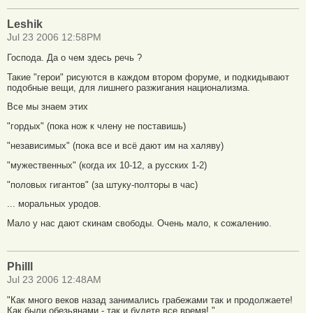
Leshik
Jul 23 2006 12:58PM
Господа. Да о чем здесь речь ?
Такие "герои" рисуются в каждом втором форуме, и подкидывают
подобные вещи, для лишнего разжигания национализма.
Все мы знаем этих
"гордых" (пока нож к члену не поставишь)
"независимых" (пока все и всё дают им на халяву)
"мужественных" (когда их 10-12, а русских 1-2)
"половых гигантов" (за штуку-полторы в час)
... моральных уродов.
Мало у нас дают скинам свободы. Очень мало, к сожалению.
Philll
Jul 23 2006 12:48AM
"Как много веков назад занимались грабежами так и продолжаете!
Как были обезьянами - так и будете все время! "