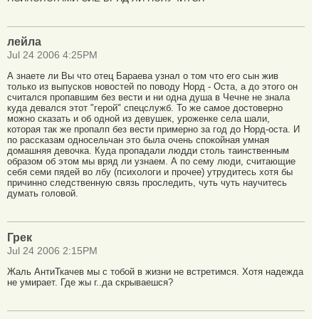
лейла
Jul 24 2006 4:25PM
А знаете ли Вы что отец Бараева узнал о том что его сын жив
только из выпусков новостей по поводу Норд - Оста, а до этого он
считался пропавшим без вести и ни одна душа в Чечне не знала
куда девался этот "герой" спецслужб. То же самое достоверно
можно сказать и об одной из девушек, уроженке села шали,
которая так же пропалп без вести примерно за год до Норд-оста. И
по рассказам односельчан это была очень спокойная умная
домашняя девочка. Куда пропадали людди столь таинственным
образом об этом мы вряд ли узнаем. А по сему люди, считающие
себя семи пядей во лбу (психологи и прочее) утрудитесь хотя бы
причинно следственную связь проследить, чуть чуть научитесь
думать головой.
Грек
Jul 24 2006 2:15PM
Жаль АнтиТкачев мы с тобой в жизни не встретимся. Хотя надежда
не умирает. Где жы г..да скрываешся?