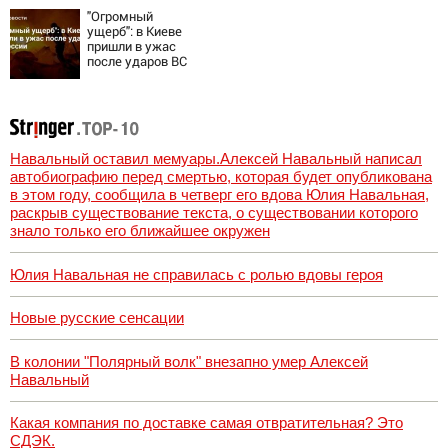
грозит для нее
"Огромный
хаосом
ущерб": в Киеве
пришли в ужас
после ударов ВС
России
Навальный оставил мемуары.Алексей Навальный написал
автобиографию перед смертью, которая будет опубликована
в этом году, сообщила в четверг его вдова Юлия Навальная,
раскрыв существование текста, о существовании которого
знало только его ближайшее окружен
Юлия Навальная не справилась с ролью вдовы героя
Новые русские сенсации
В колонии "Полярный волк" внезапно умер Алексей
Навальный
Какая компания по доставке самая отвратительная? Это
СДЭК.