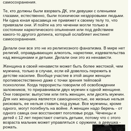
самосохранения.
Те, кто должны были взорвать ДК, эти девушки с оленьими
глазами, естественно, были психически нездоровыми людьми.
Ни одна юная красавица не привяжет к своему телу то, что
привязали они. И пойти на это чеченки могли только в
состоянии наркотического опьянения или под действием
какого-то другого допинга, который ослабляет инстинкт
самосохранения.
Делали они все это не из религиозного фанатизма. В мире нет
религий, оправдывающих алкоголь, наркотики, издевательства
над женщинами и детьми. Делали они это из ненависти.
Женщина в своей ненависти может быть более жестокой, чем
мужчина, только в случае, если ей довелось пережить в
детстве насилие. Вообще участие в этой акции женщин
противоестественно даже с точки зрения тейповой
психологии. Когда террористы говорили об освобождении
заложников, то приравнивали двух мужчин к одной женщине.
Они говорили: выпустим или пять женщин, или десять мужчин.
Для них женщина является самоценностью, ее жизнью нельзя
рисковать, ее нельзя ставить под ружье. Все мужчины, кроме
одного, могут погибнуть на войне. А женщин надо беречь - от
одного самца они восстановят поголовье рода. Чеченцы и
детей с 12 лет перестают считать детьми, потому что с этого
возраста мальчик может управляться с оружием, а девушка -
рожать.