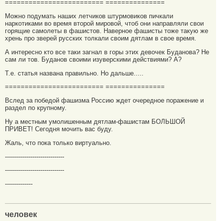
========================= ===============
Можно подумать наших летчиков штурмовиков пичкали
наркотиками во время второй мировой, чтоб они направляли свои
горящие самолеты в фашистов. Наверное фашисты тоже такую же
хрень про зверей русских толкали своим дятлам в свое время.
А интересно кто все таки загнал в горы этих девочек Буданова? Не
сам ли тов. Буданов своими изуверскими действиями? А?
Т.е. статья названа правильно. Но дальше.....
========================= ===============
Вслед за победой фашизма Россию ждет очередное поражение и
раздел по крупному.
Ну а местным умолишенным дятлам-фашистам БОЛЬШОЙ
ПРИВЕТ! Сегодня мочить вас буду.
Жаль, что пока только виртуально.
------------------------------
------------------------------
--------------
человек