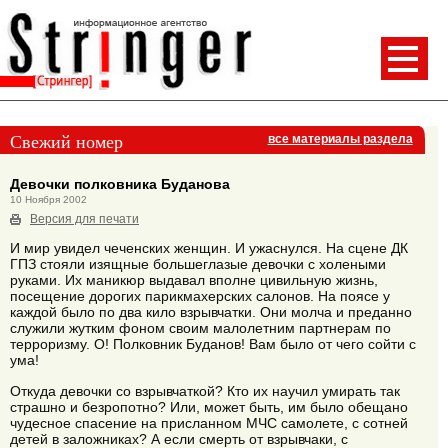
Свежий номер
все материалы раздела
Девочки полковника Буданова
10 Ноября 2002
Версия для печати
И мир увидел чеченских женщин. И ужаснулся. На сцене ДК
ГПЗ стояли изящные большеглазые девочки с холеными
руками. Их маникюр выдавал вполне цивильную жизнь,
посещение дорогих парикмахерских салонов. На поясе у
каждой было по два кило взрывчатки. Они молча и преданно
служили жутким фоном своим малолетним партнерам по
терроризму. О! Полковник Буданов! Вам было от чего сойти с
ума!
Откуда девочки со взрывчаткой? Кто их научил умирать так
страшно и безропотно? Или, может быть, им было обещано
чудесное спасение на присланном МЧС самолете, с сотней
детей в заложниках? А если смерть от взрывчаки, с