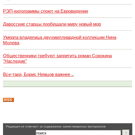
РЭП-килограммы споют на Евровидении
Давосские старцы пообещали миру новый мор
Умерла владелица двухмиллиардной коллекции Нина
Молева
Общественники требуют запретить роман Сорокина
"Наследие"
Все-таки, Борис Немцов важнее ..
Pедакция не отвечает за содержание заимствованных материалов