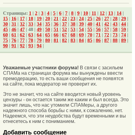
Страницы:
1
|
2
|
3
|
4
|
5
|
6
|
7
|
8
|
9
|
10
|
11
|
12
|
13
|
14
|
15
|
16
|
17
|
18
|
19
|
20
|
21
|
22
|
23
|
24
|
25
|
26
|
27
|
28
|
29
|
30
|
31
|
32
|
33
|
34
|
35
|
36
|
37
|
38
|
39
|
40
|
41
|
42
|
43
|
44
|
45
|
46
|
47
| 48 |
49
|
50
|
51
|
52
|
53
|
54
|
55
|
56
|
57
|
58
|
59
|
60
|
61
|
62
|
63
|
64
|
65
|
66
|
67
|
68
|
69
|
70
|
71
|
72
|
73
|
74
|
75
|
76
|
77
|
78
|
79
|
80
|
81
|
82
|
83
|
84
|
85
|
86
|
87
|
88
|
89
|
90
|
91
|
92
|
93
|
94
|
Уважаемые участники форума!
В связи с засильем
СПАМа на страницах форума мы вынуждены ввести
премодерацию, то есть ваши сообщения не появятся
на сайте, пока модератор не проверит их.
Это не значит, что на сайте вводится новый уровень
цензуры - он остается таким же каким и был всегда. Это
значит лишь, что нас утомили СПАМеры, а другого
надежного способа борьбы с ними, к сожалению, нет.
Надеемся, что эти неудобства будут временными и вы
отнесетесь к ним с пониманием.
Добавить сообщение