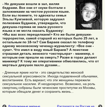
- Но девушки вошли в зал, виляя
бедрами. Все они от скуки болтали с
заложниками на чистом русском языке.
Если вы помните, то адвокаты семьи
Эльзы Кунгаевой, которую задушил
полковник Буданов, утверждали, что
девушка-горянка не знала русского
языка и не могла сказать Буданову:
«Мы вас всех перещелкаем!» Кто же были девушки-
террористки, самой старшей из которых было 25 лет, а
остальным по 18-ти? Сам Бараев сказал по телефону
одному московскому чеченцу-журналисту: «Все они -
суки». Что имел в виду юный Бараев? А поистине
страшная деталь женского «экстерьера» - маникюр, с
которым они пришли на смерть? Разве в горах делают
маникюр? К тому же оперативники обмолвились, что от
мертвых девушек пахло духами...
- Длинные яркие ногти - это свидетельство женской
сексуальной агрессивности. Иногда подавленной обычаями,
воспитанием. Есть вариант, что эти женщины пережили
сексуальное насилие. И неоднократно. Возможно, на роль
смертниц собраны были чеченские проститутки из Москвы,
которым обещали денег и сохранить жизнь...
Вооруженные мирные
Распадется ли Россия на