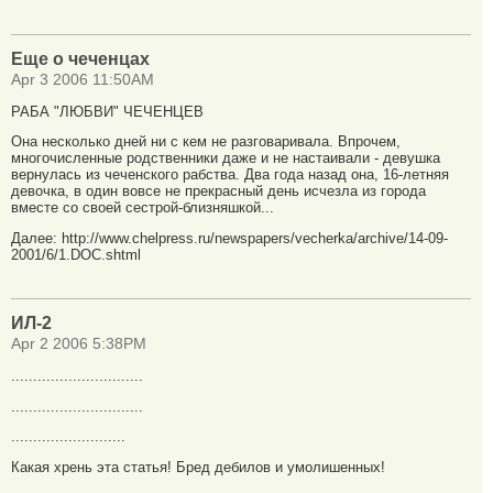
Еще о чеченцах
Apr 3 2006 11:50AM
РАБА "ЛЮБВИ" ЧЕЧЕНЦЕВ
Она несколько дней ни с кем не разговаривала. Впрочем,
многочисленные родственники даже и не настаивали - девушка
вернулась из чеченского рабства. Два года назад она, 16-летняя
девочка, в один вовсе не прекрасный день исчезла из города
вместе со своей сестрой-близняшкой...
Далее: http://www.chelpress.ru/newspapers/vecherka/archive/14-09-
2001/6/1.DOC.shtml
ИЛ-2
Apr 2 2006 5:38PM
..............................
..............................
..........................
Какая хрень эта статья! Бред дебилов и умолишенных!