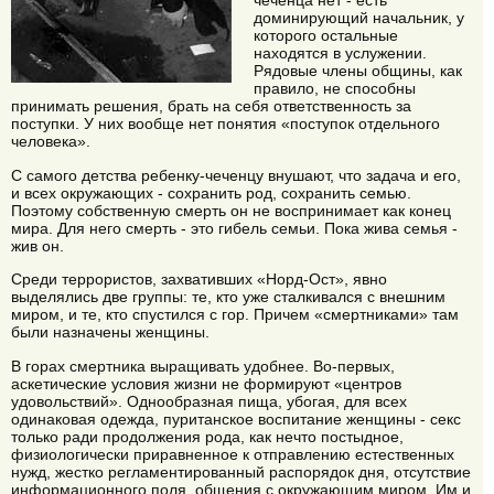
чеченца нет - есть
доминирующий начальник, у
которого остальные
находятся в услужении.
Рядовые члены общины, как
правило, не способны
принимать решения, брать на себя ответственность за
поступки. У них вообще нет понятия «поступок отдельного
человека».
С самого детства ребенку-чеченцу внушают, что задача и его,
и всех окружающих - сохранить род, сохранить семью.
Поэтому собственную смерть он не воспринимает как конец
мира. Для него смерть - это гибель семьи. Пока жива семья -
жив он.
Среди террористов, захвативших «Норд-Ост», явно
выделялись две группы: те, кто уже сталкивался с внешним
миром, и те, кто спустился с гор. Причем «смертниками» там
были назначены женщины.
В горах смертника выращивать удобнее. Во-первых,
аскетические условия жизни не формируют «центров
удовольствий». Однообразная пища, убогая, для всех
одинаковая одежда, пуританское воспитание женщины - секс
только ради продолжения рода, как нечто постыдное,
физиологически приравненное к отправлению естественных
нужд, жестко регламентированный распорядок дня, отсутствие
информационного поля, общения с окружающим миром. Им и