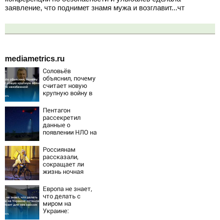
заявление, что поднимет знамя мужа и возглавит...чт
mediametrics.ru
Соловьёв
объяснил, почему
считает новую
крупную войну в
Европе
неизбежной
Пентагон
рассекретил
данные о
появлении НЛО на
Ближнем Востоке
Россиянам
рассказали,
сокращает ли
жизнь ночная
работа
Европа не знает,
что делать с
миром на
Украине:
остановка боев