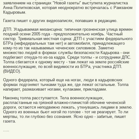
заявлением на страницах "Новой газеты" выступила журналистка
Анна Политковская, которая неоднократно встречалась с Рамзаном
Кадыровым.
Газета пишет о других видеозаписях, попавших в редакцию.
ДТП. Угадываемая мизансцена: типичная грозненская улица времен
поздней осени 2005 года - предположительно ноябрь. Частный
сектор. Тривиальная местная сцена: ДТП с участием федерального
БТРа (нефедеральных там нет) и автомобиля, принадлежащего
кому-то из так называемых чеченских силовиков. Заметно
множество людей в формах службы безопасности Кадырова - они
подбегают откуда-то из-за кадра. Среди толпы - и сотрудники ДПС.
Толпа сбегается к одному месту - там лежат на земле российские
военнослужащие, по всей видимости из БТРа, участника ДТП.
(ВИДЕО).
Одного федерала, который еще на ногах, люди в кадыровских
формах подгоняют тычками туда же, где лежат остальные. Толпа
напирает, размахивает ногами, кулаками, прикладами.
Наконец толпа расступается. Тела военнослужащих,
распластанные на грязной влажно-глинистой обочине чеченской
дороги, остаются неподвижно лежать, уткнувшись лицами в землю.
Одного из военных бьют ногой по голове - тот не реагирует. То ли
мертвы, то ли глубоко без сознания. Ясно одно - забитые, пишет
газета.
.....