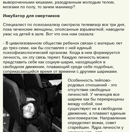
вывороченными кишками, разодранным молодым телом,
мозгами по полу, то зачем маникюр?
Инкубатор для смертников
Специалист по психоанализу смотрела телевизор все три дня,
пока чеченские женщины, опоясанные взрывчаткой, наводили
ужас на детей в зале. Вот что она нам сказала:
- В цивилизованном обществе ребенок связан с матерью лет
до трех-семи, как бы составляя с ней единый
психофизиологический организм. Когда в нем формируется
личность, он эту связь теряет. Каждую личность можно
представить себе как социум-шарик, находящийся в
свободном движении, плавающий среди себе подобных,
соприкасающийся время от времени с другими шариками.
Особенность тейпово-
родовых отношений - это
отсутствие свободных
личностей. У чеченцев все
шарики как бы перекрещены
между собой, они
существуют не в свободном
движении, а плавают единым
конгломератом. Направление
определяет вожак, совет
старейшин. Ядра личности у