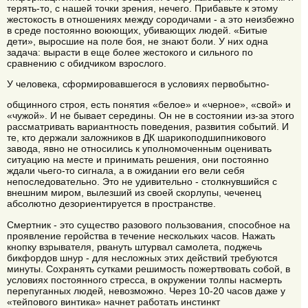
терять-то, с нашей точки зрения, нечего. Прибавьте к этому
жестокость в отношениях между сородичами - а это неизбежно
в среде постоянно воюющих, убивающих людей. «Битые
дети», выросшие на поле боя, не знают боли. У них одна
задача: вырасти в еще более жестокого и сильного по
сравнению с обидчиком взрослого.
У человека, сформировавшегося в условиях первобытно-
общинного строя, есть понятия «белое» и «черное», «свой» и
«чужой». И не бывает середины. Он не в состоянии из-за этого
рассматривать вариантность поведения, развития событий. И
те, кто держали заложников в ДК шарикоподшипникового
завода, явно не относились к уполномоченным оценивать
ситуацию на месте и принимать решения, они постоянно
ждали чьего-то сигнала, а в ожидании его вели себя
непоследовательно. Это не удивительно - столкнувшийся с
внешним миром, вылезший из своей скорлупы, чеченец
абсолютно дезориентируется в пространстве.
Смертник - это существо разового пользования, способное на
проявление геройства в течение нескольких часов. Нажать
кнопку взрывателя, рвануть штурвал самолета, поджечь
бикфордов шнур - для несложных этих действий требуются
минуты. Сохранять сутками решимость пожертвовать собой, в
условиях постоянного стресса, в окружении толпы насмерть
перепуганных людей, невозможно. Через 10-20 часов даже у
«тейпового винтика» начнет работать инстинкт