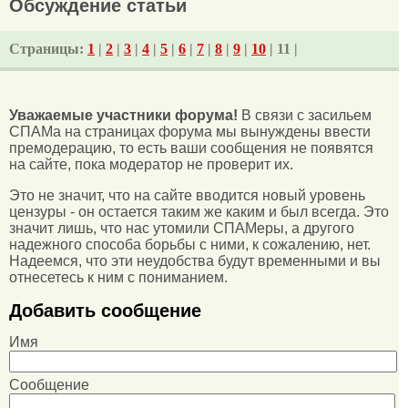
Обсуждение статьи
Страницы:
1
|
2
|
3
|
4
|
5
|
6
|
7
|
8
|
9
|
10
| 11 |
Уважаемые участники форума!
В связи с засильем
СПАМа на страницах форума мы вынуждены ввести
премодерацию, то есть ваши сообщения не появятся
на сайте, пока модератор не проверит их.
Это не значит, что на сайте вводится новый уровень
цензуры - он остается таким же каким и был всегда. Это
значит лишь, что нас утомили СПАМеры, а другого
надежного способа борьбы с ними, к сожалению, нет.
Надеемся, что эти неудобства будут временными и вы
отнесетесь к ним с пониманием.
Добавить сообщение
Имя
Сообщение