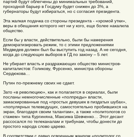
партий будут облегчены до минимальных требований,
проходной барьер в Госдуму будет снижен до 3%, а
губернаторы будут избираться, но с согласия президента.
Эта жалкая подачка со стороны президента - «хромой утки»,
веры в обещания которого нет ни у кого, еще более накалила
общество.
Если бы у власти, действительно, были бы намерения
демократизировать режим, то с этими предложениями
Медведев должен был бы выступить год назад. А не сегодня,
когда до следующих выборов в ГД по закону – 5 лет.
Не убирает власть и раздражающих общество министров-
капиталистов: Голикову, Фурсенко, министра обороны
Сердюкова…
Путин по-прежнему своих не сдает.
Зато «в революцию», как и полагается в сериалах, были
посланы немногочисленные «полпреды» власти,
замаскированные под «простых девушек в пиздатых шубах»,
«популярных телеведущих, самостоятельно пробившихся на
экран, благодаря своим талантам», а также «политологов со
стажем» типа Кургиняна, Максима Шевченко… Этот десант
рассосался по телеканалам и трибунам, чтобы донести до
простого народа слово царево.
В соответствии с давно освоенным жанром «политолог со