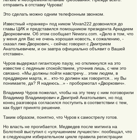
отправить в отставку Чурова!
Это сделать можно одним телефонным звонком.
Известный «пранкер» под ником Vovan222 дозвонился до
главы ЦИК и представился помощником президента Аркадием
Дворковичем. Об этом сообщает Newsru.com. «Дело в том, что
у меня для Вас не очень хорошая новость, к сожалению, -
сказал лже-Дворкович, - сейчас говорил с Дмитрием
Анатольевичем, и он завтра официально объявит о Вашей
отставке».
Чуров выдержал гигантскую паузу, но откликнулся на это
известие с ледяным спокойствием, уточнив лишь, с чем это
связано. «Мы должны пойти навстречу... этим людям, в
преддверии марта, и... кто-то должен как говорится... ну Вы
понимаете, да? Я надеюсь...» - пробормотал «Дворкович».
Владимир Чуров пожелал, чтобы на эту тему с ним поговорили
Владимир Владимирович и Дмитрий Анатольевич, но под
конец разговора согласился поступить в соответствии с тем,
как будет принято решение.
Таким образом, понятно, что Чуров к самострелу готов.
Но власть не прогибается. Медведев после митинга на
Болотной выступил с «улучшением лучшести»: пообещал, что
в следующем избирательном цикле правила регистрации