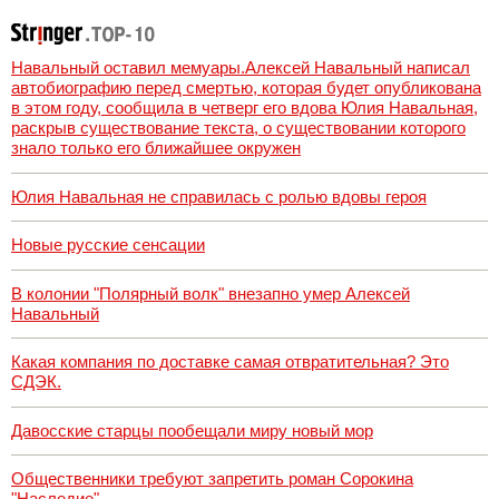
Навальный оставил мемуары.Алексей Навальный написал
автобиографию перед смертью, которая будет опубликована
в этом году, сообщила в четверг его вдова Юлия Навальная,
раскрыв существование текста, о существовании которого
знало только его ближайшее окружен
Юлия Навальная не справилась с ролью вдовы героя
Новые русские сенсации
В колонии "Полярный волк" внезапно умер Алексей
Навальный
Какая компания по доставке самая отвратительная? Это
СДЭК.
Давосские старцы пообещали миру новый мор
Общественники требуют запретить роман Сорокина
"Наследие"