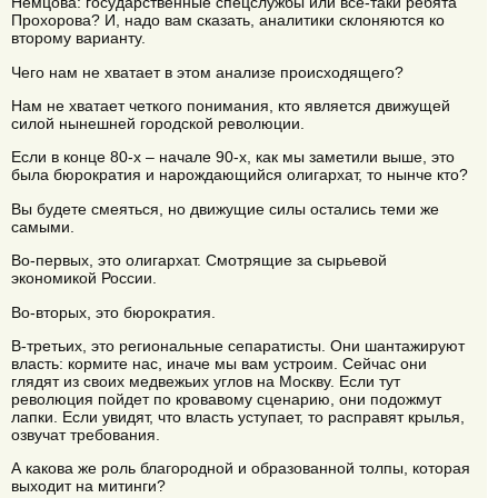
Немцова: государственные спецслужбы или все-таки ребята
Прохорова? И, надо вам сказать, аналитики склоняются ко
второму варианту.
Чего нам не хватает в этом анализе происходящего?
Нам не хватает четкого понимания, кто является движущей
силой нынешней городской революции.
Если в конце 80-х – начале 90-х, как мы заметили выше, это
была бюрократия и нарождающийся олигархат, то нынче кто?
Вы будете смеяться, но движущие силы остались теми же
самыми.
Во-первых, это олигархат. Смотрящие за сырьевой
экономикой России.
Во-вторых, это бюрократия.
В-третьих, это региональные сепаратисты. Они шантажируют
власть: кормите нас, иначе мы вам устроим. Сейчас они
глядят из своих медвежьих углов на Москву. Если тут
революция пойдет по кровавому сценарию, они подожмут
лапки. Если увидят, что власть уступает, то расправят крылья,
озвучат требования.
А какова же роль благородной и образованной толпы, которая
выходит на митинги?