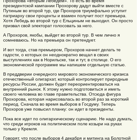
Прохорова «вторым Лебедем». То есть во время
президентской кампании Прохорову дадут выйти вместе с
Путиным во второй тур, где Прохоров триумфально уступит
патриарху свои проценты и взамен получит пост премьера.
Хотя Лебедь во второй тур с Ельциным не выходил. Он просто
призвал свой электорат голосовать за него.
А Прохоров, якобы, выйдет во второй тур. В чем лично я
сомневаюсь. Но на премьера он претендует.
И вот тогда, став премьером, Прохоров начнет делать те
гадости, о которых он неоднократно вещал в своих
выступлениях как в Норильске, так и тут, в столице. О его
экономической программе мы напишем отдельную статью.
В преддверии очередного мирового экономического кризиса
отечественный олигархат, который контролирует природные
ресурсы России, должен будет переориентироваться на
внутренний рынок. К этому нужно подготовиться и иметь
своего человека во главе правительства. Отсюда фигура
Прохорова, которая нарисовалась во второй раз за короткий
период. Сначала во время выборов в Госдуму. Теперь
Прохоров уже повысил планку: он идет в президенты.
Пока все идет по олигархическому сценарию. Не надо думать,
что среди игроков на политическом поле козыри на руках
только у Кремля.
Говорят, что после выборов 4 декабря и митинга на Болотной