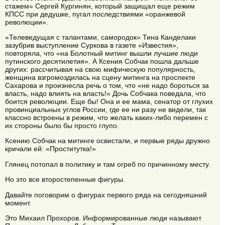
стажем» Сергей Кургинян, который защищал еще режим
КПСС при дедушке, пугал последствиями «оранжевой
революции».
«Телеведущая с талантами, самородок» Тина Канделаки
зазубрив выступление Суркова в газете «Известия»,
повторяла, что «на Болотный митинг вышли лучшие люди
путинского десятилетия». А Ксения Собчак пошла дальше
других: рассчитывая на свою мифическую популярность,
женщина взгромоздилась на сцену митинга на проспекте
Сахарова и произнесла речь о том, что «не надо бороться за
власть, надо влиять на власть!» Дочь Собчака поведала, что
боится революции. Еще бы! Она и ее мама, сенатор от глухих
провинциальных углов России, где ее ни разу не видели, так
классно встроены в режим, что желать каких-либо перемен с
их стороны было бы просто глупо.
Ксению Собчак на митинге освистали, и первые ряды дружно
кричали ей: «Проститутка!»
Глянец потопал в политику и там огреб по причинному месту.
Но это все второстепенные фигуры.
Давайте поговорим о фигурах первого ряда на сегодняшний
момент.
Это Михаил Прохоров. Информированные люди называют