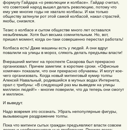
формулу Гайдара «о революции и колбасе». Гайдар считал,
что советский народ вышел делать революцию, потому что
ему уже многие годы не хватало колбасы. И как только
обществу заткнули рот этой самой колбасой, накал страстей,
якобы, снизился.
Тезис о колбасе и сытом обществе много лет оставался
незыблемым. Хотя был весьма сомнительным. Но, вот,
пришел момент, когда он-таки совершенно перестал работать!
Колбаса есть! Даже машины есть у людей. А они вдруг
повалили на улицы в мороз, слякоть делать предъявы власти!
Вчерашний митинг на проспекте Сахарова был прекрасно
организовал. Причем заметим: в короткие сроки. «Офисные
хомячки» показали, что они прекрасно обучаемы. И могут кое-
чего организовать. Когда новый митинговый кумир толпы
Алексей Навальный, родившийся в мутных водах Интернета,
орал с трибуны: «В следующий раз мы выведем на улицы
миллион людей!» - многие поверили, что да теперь они смогут
и миллион.
И выведут.
Надо вовремя это осознать. Убрать непопулярные фигуры,
вызывающие раздражение толпы.
Пока что митинги сытых граждан предъявляют власти совсем
легкие и необременительные требования. Прежде всего: