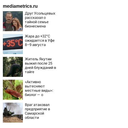
mediametrics.ru
Друг Усольцевых
рассказал о
тайной семье
бизнесмена
Жара до +32°C
ожидается в Уфе
8–9 августа
Житель Якутии
выжил после 25
дней блужданий в
тайге
«Активно
вытесняют
местные виды»:
биолог — о
распространении
испанских
Враг атаковал
слизней и
предприятие в
эффективных
Самарской
способах борьбы
области
с ними