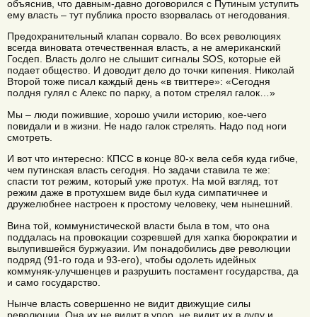
объяснив, что давным-давно договорился с Путиным уступить
ему власть – тут публика просто взорвалась от негодования.
Предохранительный клапан сорвало. Во всех революциях
всегда виновата отечественная власть, а не американский
Госдеп. Власть долго не слышит сигналы SOS, которые ей
подает общество. И доводит дело до точки кипения. Николай
Второй тоже писал каждый день «в твиттере»: «Сегодня
полдня гулял с Алекс по парку, а потом стрелял галок…»
Мы – люди пожившие, хорошо учили историю, кое-чего
повидали и в жизни. Не надо галок стрелять. Надо под ноги
смотреть.
И вот что интересно: КПСС в конце 80-х вела себя куда гибче,
чем путинская власть сегодня. Но задачи ставила те же:
спасти тот режим, который уже протух. На мой взгляд, тот
режим даже в протухшем виде был куда симпатичнее и
дружелюбнее настроен к простому человеку, чем нынешний.
Вина той, коммунистической власти была в том, что она
поддалась на провокации созревшей для хапка бюрократии и
вылупившейся буржуазии. Им понадобились две революции
подряд (91-го года и 93-его), чтобы одолеть идейных
коммуняк-улучшенцев и разрушить постамент государства, да
и само государство.
Нынче власть совершенно не видит движущие силы
революции. Она их не видит в упор, не видит их в лупу и