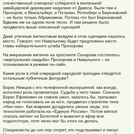
отечественный олигархат собирался в маленькой
швейцарской деревушке недалеко от Давоса. Были там и
Прохоров, и Вексельберг, и Потанин, Ротенберг и Березовский
– не было только Абрамовича. Потому что был Березовский.
Вдвоем им на одном поле тесно. И там решено было
продвигать выше описанный сценарий.
Даже уличным митинговым вождям в этом сценарии нашлось
место. Говорят, что Навальному будет предложено место
главы избирательного штаба Прохорова.
На вчерашнем митинге на проспекте Сахарова состоялось
«виртуальная свадьба» Прохорова и Навального – их
познакомили в режиме он-лайн.
Какие роли в этой очередной народной трагедии отводятся
остальным публичным фигурам?
Борис Немцов с его телефонной матершиной, как всегда,
исполнил роль провокатора. Судьба у него такая. Сначала
Борис Ефимович не совсем умно, казалось бы, призывал
народ не голосовать ни за кого, продвигал стратегию типа
«Нах-нах». Как вовремя догадались умные люди, эта
технология работала на «Единую Россию». Потом взялся
спасать митинг на Болотной и вывалил в эфир всю
подноготную, хотя легко мог бы этого не делать.
Специалисты до сих пор спорят, кто подслушивал и писал