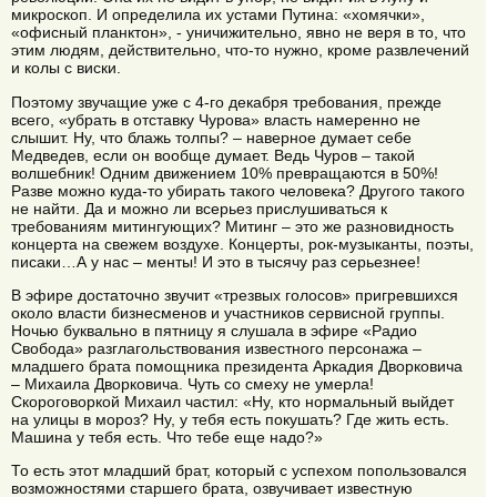
микроскоп. И определила их устами Путина: «хомячки»,
«офисный планктон», - уничижительно, явно не веря в то, что
этим людям, действительно, что-то нужно, кроме развлечений
и колы с виски.
Поэтому звучащие уже с 4-го декабря требования, прежде
всего, «убрать в отставку Чурова» власть намеренно не
слышит. Ну, что блажь толпы? – наверное думает себе
Медведев, если он вообще думает. Ведь Чуров – такой
волшебник! Одним движением 10% превращаются в 50%!
Разве можно куда-то убирать такого человека? Другого такого
не найти. Да и можно ли всерьез прислушиваться к
требованиям митингующих? Митинг – это же разновидность
концерта на свежем воздухе. Концерты, рок-музыканты, поэты,
писаки…А у нас – менты! И это в тысячу раз серьезнее!
В эфире достаточно звучит «трезвых голосов» пригревшихся
около власти бизнесменов и участников сервисной группы.
Ночью буквально в пятницу я слушала в эфире «Радио
Свобода» разглагольствования известного персонажа –
младшего брата помощника президента Аркадия Дворковича
– Михаила Дворковича. Чуть со смеху не умерла!
Скороговоркой Михаил частил: «Ну, кто нормальный выйдет
на улицы в мороз? Ну, у тебя есть покушать? Где жить есть.
Машина у тебя есть. Что тебе еще надо?»
То есть этот младший брат, который с успехом попользовался
возможностями старшего брата, озвучивает известную