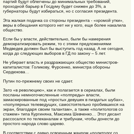
партий будут облегчены до минимальных требований,
проходной барьер в Госдуму будет снижен до 3%, а
губернаторы будут избираться, но с согласия президента.
Эта жалкая подачка со стороны президента - «хромой утки»,
веры в обещания которого нет ни у кого, еще более накалила
общество.
Если бы у власти, действительно, были бы намерения
демократизировать режим, то с этими предложениями
Медведев должен был бы выступить год назад. А не сегодня,
когда до следующих выборов в ГД по закону – 5 лет.
Не убирает власть и раздражающих общество министров-
капиталистов: Голикову, Фурсенко, министра обороны
Сердюкова…
Путин по-прежнему своих не сдает.
Зато «в революцию», как и полагается в сериалах, были
посланы немногочисленные «полпреды» власти,
замаскированные под «простых девушек в пиздатых шубах»,
«популярных телеведущих, самостоятельно пробившихся на
экран, благодаря своим талантам», а также «политологов со
стажем» типа Кургиняна, Максима Шевченко… Этот десант
рассосался по телеканалам и трибунам, чтобы донести до
простого народа слово царево.
В соответствии с давно освоенным жанром «политолог со