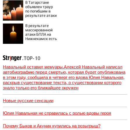
В Татарстане
объявлен траур
по погибшим в
результате атаки
БПЛА на
Нижнекамск
В результате
массированной
атаки БПЛА на
Нижнекамск есть
погибшие
Навальный оставил мемуары.Алексей Навальный написал
автобиографию перед смертью, которая будет опубликована
в этом году, сообщила в четверг его вдова Юлия Навальная,
раскрыв существование текста, о существовании которого
знало только его ближайшее окружен
Новые русские сенсации
Юлия Навальная не справилась с ролью вдовы героя
Почему Быков и Акунин купились на розыгрыш?