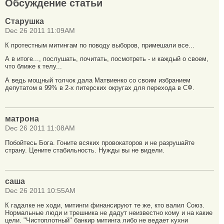
Обсуждение статьи
Старушка
Dec 26 2011 11:09AM
К протестным митингам по поводу выборов, примешали все...
А в итоге..., послушать, почитать, посмотреть - и каждый о своем,
что ближе к телу...
А ведь мощный толчок дала Матвиенко со своим избранием
депутатом в 99% в 2-х питерских округах для перехода в СФ.
матрона
Dec 26 2011 11:08AM
Побойтесь Бога. Гоните всяких провокаторов и не разрушайте
страну. Цените стабильность. Нужды вы не видели.
саша
Dec 26 2011 10:55AM
К гадалке не ходи, митинги финансируют те же, кто валил Союз.
Нормальные люди и трешника не дадут неизвестно кому и на какие
цели. "Чистоплотный" банкир митинга либо не ведает кухни