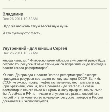
Владимир
Dec 26 2011 10:32AM
Надо же написать такую бессвязную чушь.
И это публикуют? Жесть.
Унутренний - для юноши Сергея
Dec 26 2011 10:27AM
юноша написал: "Интересно,каким образом внутренний рынок будет
потреблять ресурсы?Ровно таким,как он потреблял их до прихода к
власти кагала реформаторов".
Юноша! До прихода к власти "кагала реформаторов" экспорт
природных ресурсов составлял основу экспорта СССР. Если бы
СССР не экспортировал нефть газ металлы, лес, алмазы и т.д.
(при Брежневе, юноша, при Брежневе - до "кагала") в совке
элементарно нечего было бы жрать и жопу прикрыть нечем было
бы. А сейчас в РФ нет никакого внутреннего рынка, способного
потреблять то количество природных ресурсов, которое в России
добывается и экспортируется.