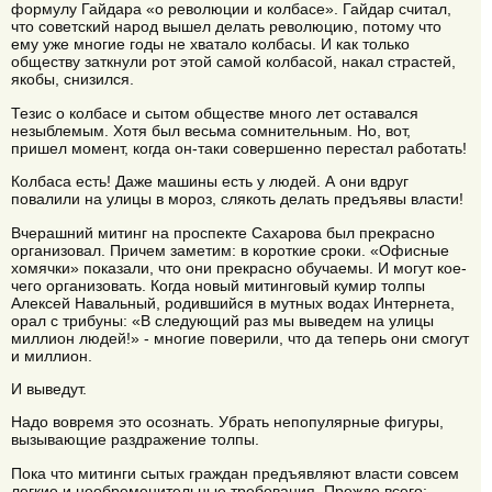
формулу Гайдара «о революции и колбасе». Гайдар считал,
что советский народ вышел делать революцию, потому что
ему уже многие годы не хватало колбасы. И как только
обществу заткнули рот этой самой колбасой, накал страстей,
якобы, снизился.
Тезис о колбасе и сытом обществе много лет оставался
незыблемым. Хотя был весьма сомнительным. Но, вот,
пришел момент, когда он-таки совершенно перестал работать!
Колбаса есть! Даже машины есть у людей. А они вдруг
повалили на улицы в мороз, слякоть делать предъявы власти!
Вчерашний митинг на проспекте Сахарова был прекрасно
организовал. Причем заметим: в короткие сроки. «Офисные
хомячки» показали, что они прекрасно обучаемы. И могут кое-
чего организовать. Когда новый митинговый кумир толпы
Алексей Навальный, родившийся в мутных водах Интернета,
орал с трибуны: «В следующий раз мы выведем на улицы
миллион людей!» - многие поверили, что да теперь они смогут
и миллион.
И выведут.
Надо вовремя это осознать. Убрать непопулярные фигуры,
вызывающие раздражение толпы.
Пока что митинги сытых граждан предъявляют власти совсем
легкие и необременительные требования. Прежде всего: