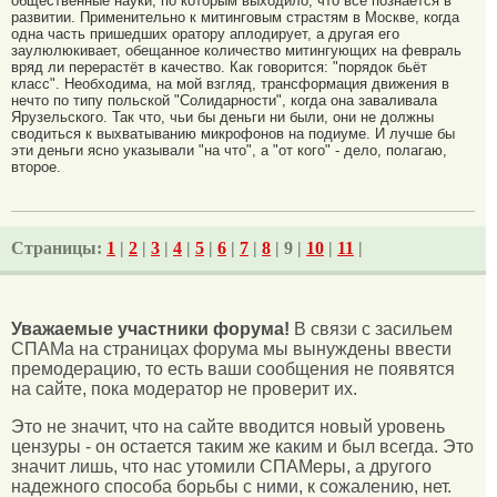
общественные науки, по которым выходило, что всё познаётся в
развитии. Применительно к митинговым страстям в Москве, когда
одна часть пришедших оратору аплодирует, а другая его
заулюлюкивает, обещанное количество митингующих на февраль
вряд ли перерастёт в качество. Как говорится: "порядок бьёт
класс". Необходима, на мой взгляд, трансформация движения в
нечто по типу польской "Солидарности", когда она заваливала
Ярузельского. Так что, чьи бы деньги ни были, они не должны
сводиться к выхватыванию микрофонов на подиуме. И лучше бы
эти деньги ясно указывали "на что", а "от кого" - дело, полагаю,
второе.
Страницы:
1
|
2
|
3
|
4
|
5
|
6
|
7
|
8
| 9 |
10
|
11
|
Уважаемые участники форума!
В связи с засильем
СПАМа на страницах форума мы вынуждены ввести
премодерацию, то есть ваши сообщения не появятся
на сайте, пока модератор не проверит их.
Это не значит, что на сайте вводится новый уровень
цензуры - он остается таким же каким и был всегда. Это
значит лишь, что нас утомили СПАМеры, а другого
надежного способа борьбы с ними, к сожалению, нет.