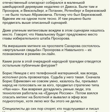
отечественный олигархат собирался в маленькой
швейцарской деревушке недалеко от Давоса. Были там и
Прохоров, и Вексельберг, и Потанин, Ротенберг и Березовский
– не было только Абрамовича. Потому что был Березовский.
Вдвоем им на одном поле тесно. И там решено было
продвигать выше описанный сценарий.
Даже уличным митинговым вождям в этом сценарии нашлось
место. Говорят, что Навальному будет предложено место
главы избирательного штаба Прохорова.
На вчерашнем митинге на проспекте Сахарова состоялось
«виртуальная свадьба» Прохорова и Навального – их
познакомили в режиме он-лайн.
Какие роли в этой очередной народной трагедии отводятся
остальным публичным фигурам?
Борис Немцов с его телефонной матершиной, как всегда,
исполнил роль провокатора. Судьба у него такая. Сначала
Борис Ефимович не совсем умно, казалось бы, призывал
народ не голосовать ни за кого, продвигал стратегию типа
«Нах-нах». Как вовремя догадались умные люди, эта
технология работала на «Единую Россию». Потом взялся
спасать митинг на Болотной и вывалил в эфир всю
подноготную, хотя легко мог бы этого не делать.
Специалисты до сих пор спорят, кто подслушивал и писал