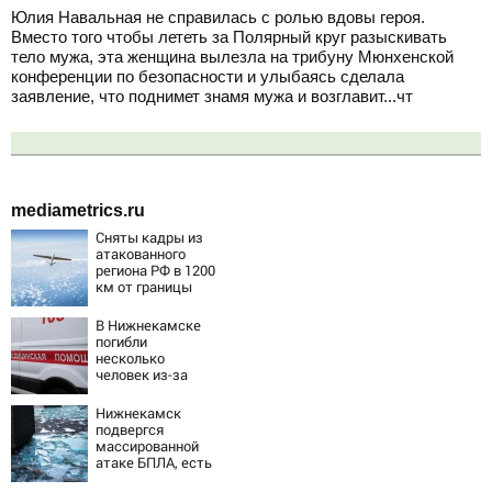
Юлия Навальная не справилась с ролью вдовы героя.
Вместо того чтобы лететь за Полярный круг разыскивать
тело мужа, эта женщина вылезла на трибуну Мюнхенской
конференции по безопасности и улыбаясь сделала
заявление, что поднимет знамя мужа и возглавит...чт
mediametrics.ru
Сняты кадры из
атакованного
региона РФ в 1200
км от границы
В Нижнекамске
погибли
несколько
человек из-за
массированной
атаки БПЛА
Нижнекамск
подвергся
массированной
атаке БПЛА, есть
погибшие