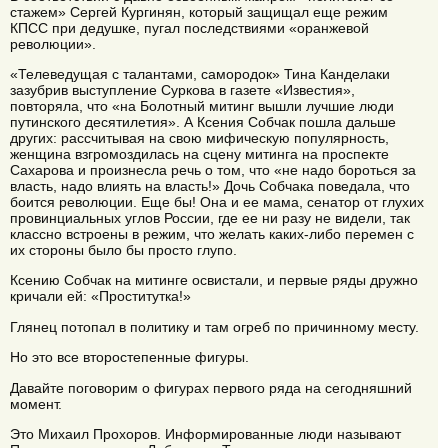
стажем» Сергей Кургинян, который защищал еще режим
КПСС при дедушке, пугал последствиями «оранжевой
революции».
«Телеведущая с талантами, самородок» Тина Канделаки
зазубрив выступление Суркова в газете «Известия»,
повторяла, что «на Болотный митинг вышли лучшие люди
путинского десятилетия». А Ксения Собчак пошла дальше
других: рассчитывая на свою мифическую популярность,
женщина взгромоздилась на сцену митинга на проспекте
Сахарова и произнесла речь о том, что «не надо бороться за
власть, надо влиять на власть!» Дочь Собчака поведала, что
боится революции. Еще бы! Она и ее мама, сенатор от глухих
провинциальных углов России, где ее ни разу не видели, так
классно встроены в режим, что желать каких-либо перемен с
их стороны было бы просто глупо.
Ксению Собчак на митинге освистали, и первые ряды дружно
кричали ей: «Проститутка!»
Глянец потопал в политику и там огреб по причинному месту.
Но это все второстепенные фигуры.
Давайте поговорим о фигурах первого ряда на сегодняшний
момент.
Это Михаил Прохоров. Информированные люди называют