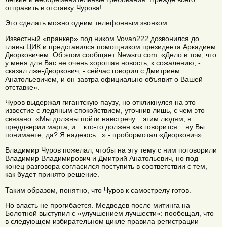
отправить в отставку Чурова!
Это сделать можно одним телефонным звонком.
Известный «пранкер» под ником Vovan222 дозвонился до
главы ЦИК и представился помощником президента Аркадием
Дворковичем. Об этом сообщает Newsru.com. «Дело в том, что
у меня для Вас не очень хорошая новость, к сожалению, -
сказал лже-Дворкович, - сейчас говорил с Дмитрием
Анатольевичем, и он завтра официально объявит о Вашей
отставке».
Чуров выдержал гигантскую паузу, но откликнулся на это
известие с ледяным спокойствием, уточнив лишь, с чем это
связано. «Мы должны пойти навстречу... этим людям, в
преддверии марта, и... кто-то должен как говорится... ну Вы
понимаете, да? Я надеюсь...» - пробормотал «Дворкович».
Владимир Чуров пожелал, чтобы на эту тему с ним поговорили
Владимир Владимирович и Дмитрий Анатольевич, но под
конец разговора согласился поступить в соответствии с тем,
как будет принято решение.
Таким образом, понятно, что Чуров к самострелу готов.
Но власть не прогибается. Медведев после митинга на
Болотной выступил с «улучшением лучшести»: пообещал, что
в следующем избирательном цикле правила регистрации