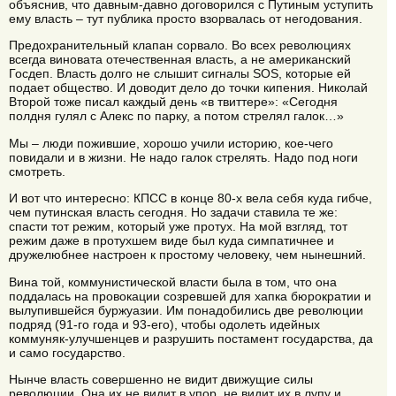
объяснив, что давным-давно договорился с Путиным уступить
ему власть – тут публика просто взорвалась от негодования.
Предохранительный клапан сорвало. Во всех революциях
всегда виновата отечественная власть, а не американский
Госдеп. Власть долго не слышит сигналы SOS, которые ей
подает общество. И доводит дело до точки кипения. Николай
Второй тоже писал каждый день «в твиттере»: «Сегодня
полдня гулял с Алекс по парку, а потом стрелял галок…»
Мы – люди пожившие, хорошо учили историю, кое-чего
повидали и в жизни. Не надо галок стрелять. Надо под ноги
смотреть.
И вот что интересно: КПСС в конце 80-х вела себя куда гибче,
чем путинская власть сегодня. Но задачи ставила те же:
спасти тот режим, который уже протух. На мой взгляд, тот
режим даже в протухшем виде был куда симпатичнее и
дружелюбнее настроен к простому человеку, чем нынешний.
Вина той, коммунистической власти была в том, что она
поддалась на провокации созревшей для хапка бюрократии и
вылупившейся буржуазии. Им понадобились две революции
подряд (91-го года и 93-его), чтобы одолеть идейных
коммуняк-улучшенцев и разрушить постамент государства, да
и само государство.
Нынче власть совершенно не видит движущие силы
революции. Она их не видит в упор, не видит их в лупу и