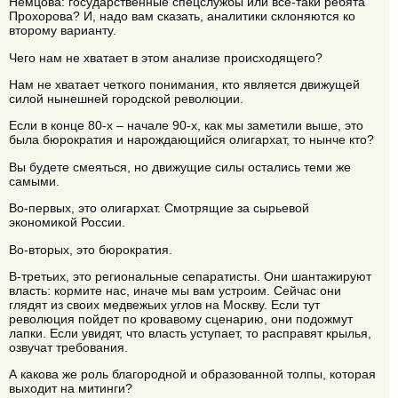
Немцова: государственные спецслужбы или все-таки ребята
Прохорова? И, надо вам сказать, аналитики склоняются ко
второму варианту.
Чего нам не хватает в этом анализе происходящего?
Нам не хватает четкого понимания, кто является движущей
силой нынешней городской революции.
Если в конце 80-х – начале 90-х, как мы заметили выше, это
была бюрократия и нарождающийся олигархат, то нынче кто?
Вы будете смеяться, но движущие силы остались теми же
самыми.
Во-первых, это олигархат. Смотрящие за сырьевой
экономикой России.
Во-вторых, это бюрократия.
В-третьих, это региональные сепаратисты. Они шантажируют
власть: кормите нас, иначе мы вам устроим. Сейчас они
глядят из своих медвежьих углов на Москву. Если тут
революция пойдет по кровавому сценарию, они подожмут
лапки. Если увидят, что власть уступает, то расправят крылья,
озвучат требования.
А какова же роль благородной и образованной толпы, которая
выходит на митинги?