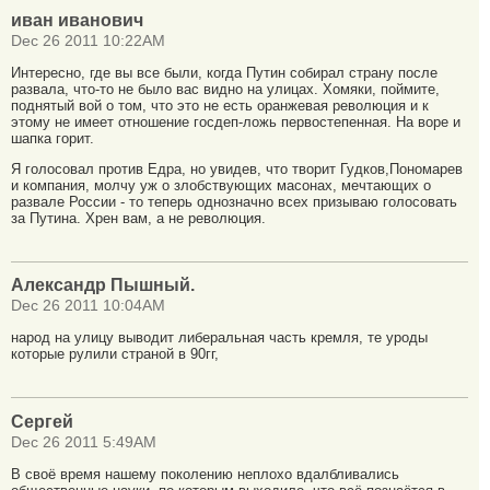
иван иванович
Dec 26 2011 10:22AM
Интересно, где вы все были, когда Путин собирал страну после
развала, что-то не было вас видно на улицах. Хомяки, поймите,
поднятый вой о том, что это не есть оранжевая революция и к
этому не имеет отношение госдеп-ложь первостепенная. На воре и
шапка горит.
Я голосовал против Едра, но увидев, что творит Гудков,Пономарев
и компания, молчу уж о злобствующих масонах, мечтающих о
развале России - то теперь однозначно всех призываю голосовать
за Путина. Хрен вам, а не революция.
Александр Пышный.
Dec 26 2011 10:04AM
народ на улицу выводит либеральная часть кремля, те уроды
которые рулили страной в 90гг,
Сергей
Dec 26 2011 5:49AM
В своё время нашему поколению неплохо вдалбливались