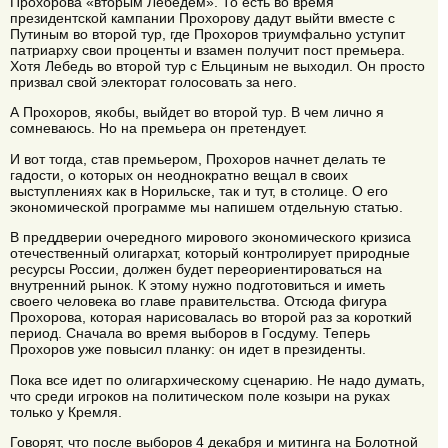
Прохорова «вторым Лебедем». То есть во время
президентской кампании Прохорову дадут выйти вместе с
Путиным во второй тур, где Прохоров триумфально уступит
патриарху свои проценты и взамен получит пост премьера.
Хотя Лебедь во второй тур с Ельциным не выходил. Он просто
призвал свой электорат голосовать за него.
А Прохоров, якобы, выйдет во второй тур. В чем лично я
сомневаюсь. Но на премьера он претендует.
И вот тогда, став премьером, Прохоров начнет делать те
гадости, о которых он неоднократно вещал в своих
выступлениях как в Норильске, так и тут, в столице. О его
экономической программе мы напишем отдельную статью.
В преддверии очередного мирового экономического кризиса
отечественный олигархат, который контролирует природные
ресурсы России, должен будет переориентироваться на
внутренний рынок. К этому нужно подготовиться и иметь
своего человека во главе правительства. Отсюда фигура
Прохорова, которая нарисовалась во второй раз за короткий
период. Сначала во время выборов в Госдуму. Теперь
Прохоров уже повысил планку: он идет в президенты.
Пока все идет по олигархическому сценарию. Не надо думать,
что среди игроков на политическом поле козыри на руках
только у Кремля.
Говорят, что после выборов 4 декабря и митинга на Болотной