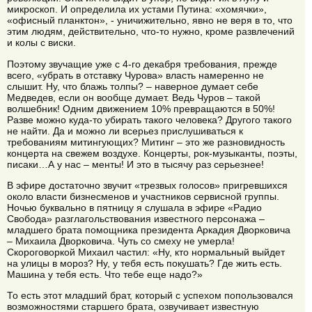
микроскоп. И определила их устами Путина: «хомячки»,
«офисный планктон», - уничижительно, явно не веря в то, что
этим людям, действительно, что-то нужно, кроме развлечений
и колы с виски.
Поэтому звучащие уже с 4-го декабря требования, прежде
всего, «убрать в отставку Чурова» власть намеренно не
слышит. Ну, что блажь толпы? – наверное думает себе
Медведев, если он вообще думает. Ведь Чуров – такой
волшебник! Одним движением 10% превращаются в 50%!
Разве можно куда-то убирать такого человека? Другого такого
не найти. Да и можно ли всерьез прислушиваться к
требованиям митингующих? Митинг – это же разновидность
концерта на свежем воздухе. Концерты, рок-музыканты, поэты,
писаки…А у нас – менты! И это в тысячу раз серьезнее!
В эфире достаточно звучит «трезвых голосов» пригревшихся
около власти бизнесменов и участников сервисной группы.
Ночью буквально в пятницу я слушала в эфире «Радио
Свобода» разглагольствования известного персонажа –
младшего брата помощника президента Аркадия Дворковича
– Михаила Дворковича. Чуть со смеху не умерла!
Скороговоркой Михаил частил: «Ну, кто нормальный выйдет
на улицы в мороз? Ну, у тебя есть покушать? Где жить есть.
Машина у тебя есть. Что тебе еще надо?»
То есть этот младший брат, который с успехом попользовался
возможностями старшего брата, озвучивает известную