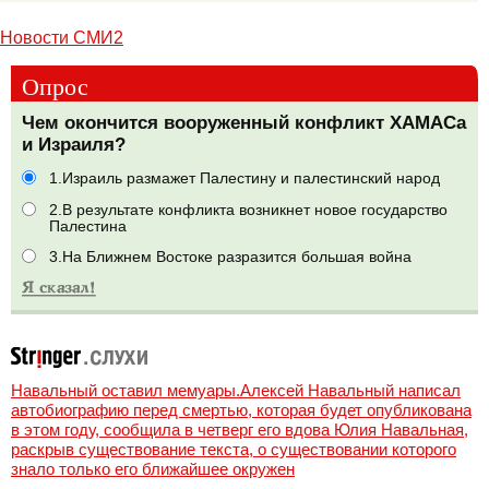
Новости СМИ2
Опрос
Чем окончится вооруженный конфликт ХАМАСа
и Израиля?
1.Израиль размажет Палестину и палестинский народ
2.В результате конфликта возникнет новое государство
Палестина
3.На Ближнем Востоке разразится большая война
Навальный оставил мемуары.Алексей Навальный написал
автобиографию перед смертью, которая будет опубликована
в этом году, сообщила в четверг его вдова Юлия Навальная,
раскрыв существование текста, о существовании которого
знало только его ближайшее окружен