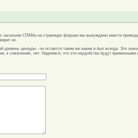
 с засильем СПАМа на страницах форума мы вынуждены ввести премоде
верит их.
вый уровень цензуры - он остается таким же каким и был всегда. Это зн
ми, к сожалению, нет. Надеемся, что эти неудобства будут временными 