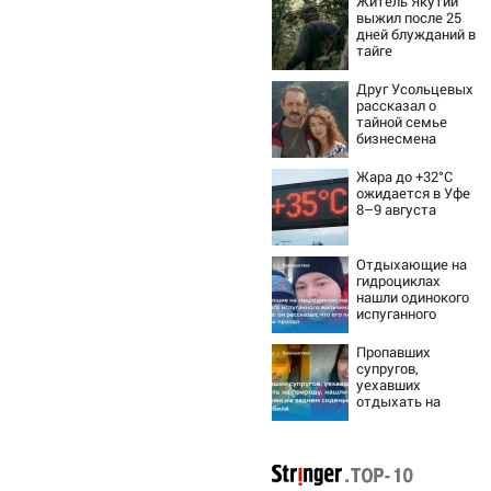
Житель Якутии
выжил после 25
дней блужданий в
тайге
Друг Усольцевых
рассказал о
тайной семье
бизнесмена
Жара до +32°C
ожидается в Уфе
8–9 августа
Отдыхающие на
гидроциклах
нашли одинокого
испуганного
мальчика на
лодке: он
Пропавших
рассказал, что
супругов,
его папа нырнул и
уехавших
пропал
отдыхать на
природу, нашли
мертвыми на
заднем сиденье
автомобиля