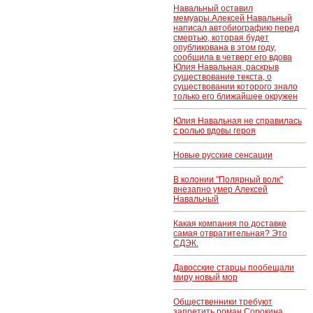
Навальный оставил
мемуары.Алексей Навальный
написал автобиографию перед
смертью, которая будет
опубликована в этом году,
сообщила в четверг его вдова
Юлия Навальная, раскрыв
существование текста, о
существовании которого знало
только его ближайшее окружен
Юлия Навальная не справилась
с ролью вдовы героя
Новые русские сенсации
В колонии "Полярный волк"
внезапно умер Алексей
Навальный
Какая компания по доставке
самая отвратительная? Это
СДЭК.
Давосские старцы пообещали
миру новый мор
Общественники требуют
запретить роман Сорокина