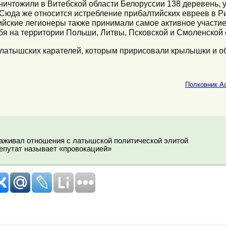
ичтожили в Витебской области Белоруссии 138 деревень, у
 Сюда же относится истребление прибалтийских евреев в Ри
тийские легионеры также принимали самое активное участ
я на территории Польши, Литвы, Псковской и Смоленской 
е латышских карателей, которым пририсовали крылышки и о
Полковник А
лаживал отношения с латышской политической элитой
путат называет «провокацией»