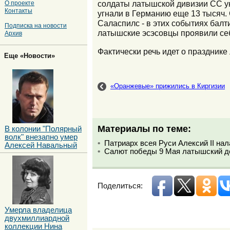
солдаты латышской дивизии СС ун
О проекте
Контакты
угнали в Германию еще 13 тысяч.
Саласпилс - в этих событиях бал
Подписка на новости
латышские эсэсовцы проявили себ
Архив
Фактически речь идет о праздник
Еще «Новости»
«Оранжевые» прижились в Киргизии
Материалы по теме:
В колонии "Полярный
волк" внезапно умер
Патриарх всея Руси Алексий II на
Алексей Навальный
Салют победы 9 Мая латышский де
Поделиться:
Умерла владелица
двухмиллиардной
коллекции Нина