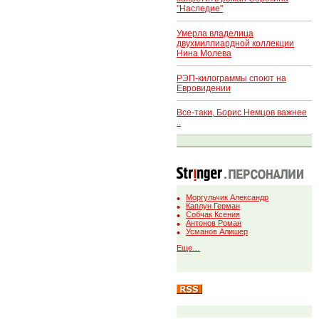
"Наследие"
Умерла владелица
двухмиллиардной коллекции
Нина Молева
РЭП-килограммы споют на
Евровидении
Все-таки, Борис Немцов важнее
..
Моргульчик Александр
Каплун Герман
Собчак Ксения
Антонов Роман
Усманов Алишер
Еще…