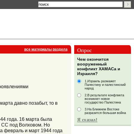
Опрос
все материалы раздела
Чем окончится
вооруженный
конфликт ХАМАСа и
Израиля?
1.Израиль размажет
Палестину и палестинский
проявлениями
народ
2.В результате конфликта
возникнет новое
марта давно позабыт, то в
государство Палестина
3.На Ближнем Востоке
разразится большая война
44 года. 16 марта была
а СС под Волховом. Но
а февраль и март 1944 года