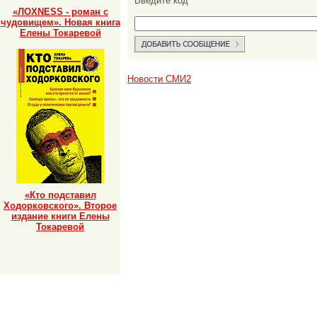
Введите код
«ЛОХNESS - роман с
чудовищем». Новая книга
Елены Токаревой
Новости СМИ2
«Кто подставил
Ходорковского». Второе
издание книги Елены
Токаревой