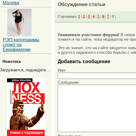
Молева
Обсуждение статьи
Страницы:
1
|
2
|
3
|
4
|
5
|
6
|
7
| 8 |
Уважаемые участники форума!
В связи
появятся на сайте, пока модератор не про
РЭП-килограммы
споют на
Это не значит, что на сайте вводится но
Евровидении
а другого надежного способа борьбы с ни
Добавить сообщение
Новотека
Загружается, подождите...
Имя
Сообщение