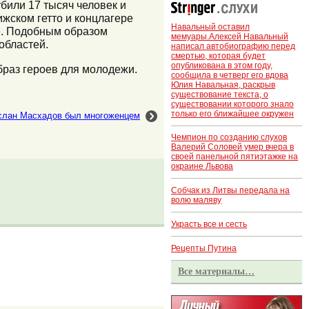
били 17 тысяч человек и
жском гетто и концлагере
Навальный оставил
ие. Подобным образом
мемуары.Алексей Навальный
областей.
написал автобиографию перед
смертью, которая будет
опубликована в этом году,
браз героев для молодежи.
сообщила в четверг его вдова
Юлия Навальная, раскрыв
существование текста, о
существовании которого знало
только его ближайшее окружен
слан Масхадов был многоженцем
Чемпион по созданию слухов
Валерий Соловей умер вчера в
своей панельной пятиэтажке на
окраине Львова
Собчак из Литвы передала на
волю маляву
Украсть все и сесть
Рецепты Путина
Все материалы…