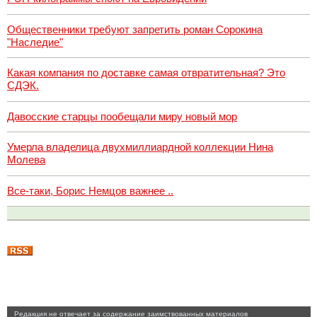
Общественники требуют запретить роман Сорокина
"Наследие"
Какая компания по доставке самая отвратительная? Это
СДЭК.
Давосские старцы пообещали миру новый мор
Умерла владелица двухмиллиардной коллекции Нина
Молева
Все-таки, Борис Немцов важнее ..
Pедакция не отвечает за содержание заимствованных материалов