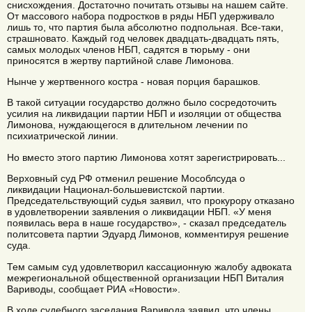
снисхождения. Достаточно почитать отзывы на нашем сайте.
От массового набора подростков в ряды НБП удерживало
лишь то, что партия была абсолютно подпольная. Все-таки,
страшновато. Каждый год человек двадцать-двадцать пять,
самых молодых членов НБП, садятся в тюрьму - они
приносятся в жертву партийной славе Лимонова.
Нынче у жертвенного костра - новая порция барашков.
В такой ситуации государство должно было сосредоточить
усилия на ликвидации партии НБП и изоляции от общества
Лимонова, нуждающегося в длительном лечении по
психиатрической линии.
Но вместо этого партию Лимонова хотят зарегистрировать...
Верховный суд РФ отменил решение Мособлсуда о
ликвидации Национал-большевистской партии.
Председательствующий судья заявил, что прокурору отказано
в удовлетворении заявления о ликвидации НБП. «У меня
появилась вера в наше государство», - сказал председатель
политсовета партии Эдуард Лимонов, комментируя решение
суда.
Тем самым суд удовлетворил кассационную жалобу адвоката
межрегиональной общественной организации НБП Виталия
Вариводы, сообщает РИА «Новости».
В ходе судебного заседания Варивода заявил, что члены