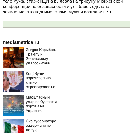
тело мужа, эта женщина вылезла на трибуну Мюнхенской
конференции по безопасности и улыбаясь сделала
заявление, что поднимет знамя мужа и возглавит...чт
mediametrics.ru
Эндрю Корыбко:
Трампу и
Зеленскому
удалось-таки
вывести Путина
из себя – но
Коц: Вучич
хотелось бы
поразительно
большего
мягко
отреагировал на
вопрос об
убийстве русских
Масштабный
удар по Одессе и
портам на
Украине:
Последние
новости,
Экс-губернатора
подробности об
задержали по
ударах России 9
делу о
августа 2026 года