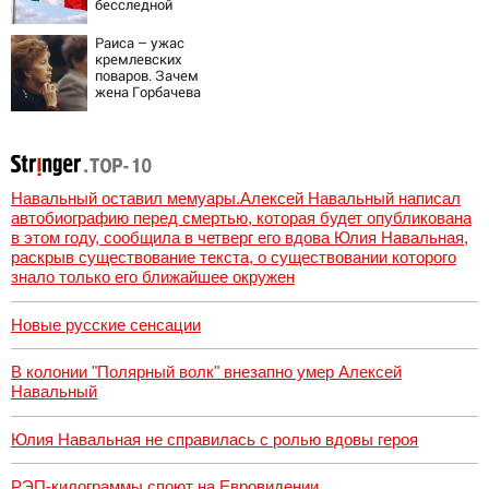
бесследной
пропаже 43
студентов
Раиса – ужас
кремлевских
поваров. Зачем
жена Горбачева
требовала пять
видов каши
каждое утро?
Навальный оставил мемуары.Алексей Навальный написал
автобиографию перед смертью, которая будет опубликована
в этом году, сообщила в четверг его вдова Юлия Навальная,
раскрыв существование текста, о существовании которого
знало только его ближайшее окружен
Новые русские сенсации
В колонии "Полярный волк" внезапно умер Алексей
Навальный
Юлия Навальная не справилась с ролью вдовы героя
РЭП-килограммы споют на Евровидении