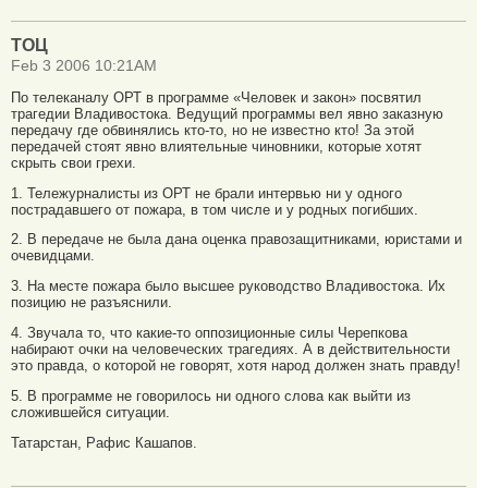
ТОЦ
Feb 3 2006 10:21AM
По телеканалу ОРТ в программе «Человек и закон» посвятил
трагедии Владивостока. Ведущий программы вел явно заказную
передачу где обвинялись кто-то, но не известно кто! За этой
передачей стоят явно влиятельные чиновники, которые хотят
скрыть свои грехи.
1. Тележурналисты из ОРТ не брали интервью ни у одного
пострадавшего от пожара, в том числе и у родных погибших.
2. В передаче не была дана оценка правозащитниками, юристами и
очевидцами.
3. На месте пожара было высшее руководство Владивостока. Их
позицию не разъяснили.
4. Звучала то, что какие-то оппозиционные силы Черепкова
набирают очки на человеческих трагедиях. А в действительности
это правда, о которой не говорят, хотя народ должен знать правду!
5. В программе не говорилось ни одного слова как выйти из
сложившейся ситуации.
Татарстан, Рафис Кашапов.