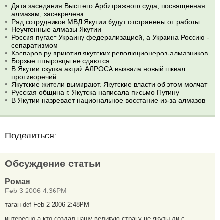
Дата заседания Высшего Арбитражного суда, посвященная
алмазам, засекречена
Ряд сотрудников МВД Якутии будут отстранены от работы
Неучтенные алмазы Якутии
Россия пугает Украину федерализацией, а Украина Россию -
сепаратизмом
Каспаров.ру приютил якутских революционеров-алмазников
Борзые штыровцы не сдаются
В Якутии скупка акций АЛРОСА вызвала новый шквал
противоречий
Якутские жители вымирают. Якутские власти об этом молчат
Русская община г. Якутска написала письмо Путину
В Якутии назревает национальное восстание из-за алмазов
Поделиться:
Обсуждение статьи
Роман
Feb 3 2006 4:36PM
таган-def Feb 2 2006 2:48PM
интересно а кто создал нашу великую страну не якуты ли с