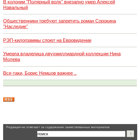
В колонии "Полярный волк" внезапно умер Алексей
Навальный
Общественники требуют запретить роман Сорокина
"Наследие"
РЭП-килограммы споют на Евровидении
Умерла владелица двухмиллиардной коллекции Нина
Молева
Все-таки, Борис Немцов важнее ..
Pедакция не отвечает за содержание заимствованных материалов