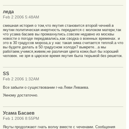
леда
Feb 2 2006 5:48AM
смешная история о том,что якутия становится второй чечней.в
якутии политическая инертность передается с молоком матери,так
что усама басаев вы промахнулись.совсем недавно из москвы
новости о погоде передавались,как сводка о военных временах. и
это в 30 градусов мороза,а у нас такая зима считается теплой.а что
вы будете делать в 50 градусном холоде? вымрете...а мы
работаем,учимся,живем,не различая цвета кожи,был бы хороший
человек. не зря в царское время якутия была тюрьмой без решеток.
SS
Feb 2 2006 1:32AM
Все забыли о существовании г-на Леви Леваева.
Умному достаточно.
Усама Басаев
Feb 1 2006 8:55PM
Якуты продолжают гнать волну вместе с чеченами. Сообщения