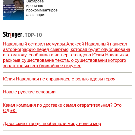
Захарова
это инструмент
иронично
первого
прокомментиров
массированного
ала запрет
удара
дипмиссиям США
за рубежом
вешать флаги
ЛГБТ*
Навальный оставил мемуары.Алексей Навальный написал
автобиографию перед смертью, которая будет опубликована
в этом году, сообщила в четверг его вдова Юлия Навальная,
раскрыв существование текста, о существовании которого
знало только его ближайшее окружен
Юлия Навальная не справилась с ролью вдовы героя
Новые русские сенсации
Какая компания по доставке самая отвратительная? Это
СДЭК.
Давосские старцы пообещали миру новый мор