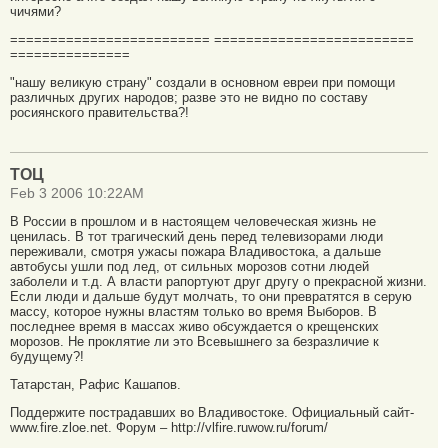
чичями?
========================= =========================
===============
"нашу великую страну" создали в основном евреи при помощи
различных других народов; разве это не видно по составу
росиянского правительства?!
ТОЦ
Feb 3 2006 10:22AM
В России в прошлом и в настоящем человеческая жизнь не
ценилась. В тот трагический день перед телевизорами люди
переживали, смотря ужасы пожара Владивостока, а дальше
автобусы ушли под лед, от сильных морозов сотни людей
заболели и т.д. А власти рапортуют друг другу о прекрасной жизни.
Если люди и дальше будут молчать, то они превратятся в серую
массу, которое нужны властям только во время Выборов. В
последнее время в массах живо обсуждается о крещенских
морозов. Не проклятие ли это Всевышнего за безразличие к
будущему?!
Татарстан, Рафис Кашапов.
Поддержите пострадавших во Владивостоке. Официальный сайт-
www.fire.zloe.net. Форум – http://vlfire.ruwow.ru/forum/