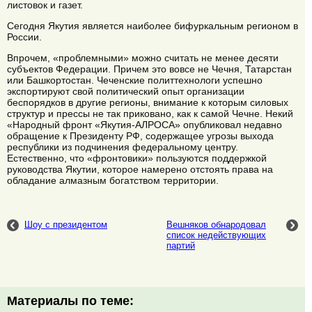
листовок и газет.
Сегодня Якутия является наиболее бифуркальным регионом в
России.
Впрочем, «проблемными» можно считать не менее десяти
субъектов Федерации. Причем это вовсе не Чечня, Татарстан
или Башкортостан. Чеченские политтехнологи успешно
экспортируют свой политический опыт организации
беспорядков в другие регионы, внимание к которым силовых
структур и прессы не так приковано, как к самой Чечне. Некий
«Народный фронт «Якутия-АЛРОСА» опубликовал недавно
обращение к Президенту РФ, содержащее угрозы выхода
республики из подчинения федеральному центру.
Естественно, что «фронтовики» пользуются поддержкой
руководства Якутии, которое намерено отстоять права на
обладание алмазным богатством территории.
Шоу с президентом
Вешняков обнародовал
список недействующих
партий
Материалы по теме: