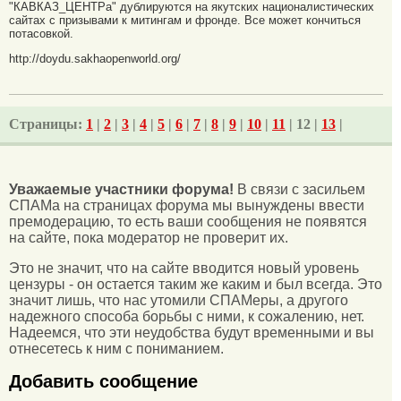
"КАВКАЗ_ЦЕНТРа" дублируются на якутских националистических
сайтах с призывами к митингам и фронде. Все может кончиться
потасовкой.
http://doydu.sakhaopenworld.org/
Страницы:
1
|
2
|
3
|
4
|
5
|
6
|
7
|
8
|
9
|
10
|
11
| 12 |
13
|
Уважаемые участники форума!
В связи с засильем
СПАМа на страницах форума мы вынуждены ввести
премодерацию, то есть ваши сообщения не появятся
на сайте, пока модератор не проверит их.
Это не значит, что на сайте вводится новый уровень
цензуры - он остается таким же каким и был всегда. Это
значит лишь, что нас утомили СПАМеры, а другого
надежного способа борьбы с ними, к сожалению, нет.
Надеемся, что эти неудобства будут временными и вы
отнесетесь к ним с пониманием.
Добавить сообщение