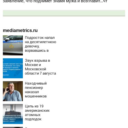
заявление, что поднимет знамя мужа и возглавит...чт
mediametrics.ru
Подросток напал
на десятилетнюю
девочку,
ворвавшись в
квартиру
Звук взрыва в
Москве и
Московской
области 7 августа
2026 года:
Причины,
Находчивый
источник, откуда
пенсионер
был громкий
наказал
хлопок
мошенников
изощренным
способом
Цепь из 19
американских
атомных
подлодок
«окружает»
Россию и Китай: