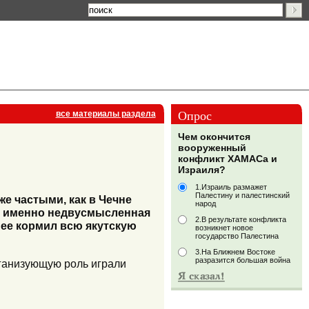
Опрос
все материалы раздела
Чем окончится
вооруженный
конфликт ХАМАСа и
Израиля?
1.Израиль размажет
Палестину и палестинский
е частыми, как в Чечне
народ
 а именно недвусмысленная
2.В результате конфликта
нее кормил всю якутскую
возникнет новое
государство Палестина
3.На Ближнем Востоке
разразится большая война
рганизующую роль играли