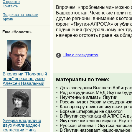
О проекте
Контакты
Впрочем, «проблемными» можно сч
Башкортостан. Чеченские политте
Подписка на новости
другие регионы, внимание к котор
Архив
фронт «Якутия-АЛРОСА» опублико
подчинения федеральному центру.
Еще «Новости»
намерено отстоять права на обла
Шоу с президентом
В колонии "Полярный
волк" внезапно умер
Материалы по теме:
Алексей Навальный
Дата заседания Высшего Арбитраж
Ряд сотрудников МВД Якутии буду
Неучтенные алмазы Якутии
Россия пугает Украину федерализа
Каспаров.ру приютил якутских ре
Борзые штыровцы не сдаются
В Якутии скупка акций АЛРОСА вы
Умерла владелица
Якутские жители вымирают. Якутск
двухмиллиардной
Русская община г. Якутска написа
коллекции Нина
В Якутии назревает национальное 