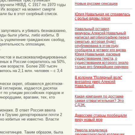
дарственных преступников»
Новые русские сенсации
оручили НКВД. С 1917 по 1970 годы
 Их возраст на момент смерти
али бы в этот скорбный список.
Юлия Навальная не справилась
с ролью вдовы героя
Навальный оставил
запугивать и убивать безнаказанно,
мемуары.Алексей Навальный
яды были убиты, либо избиты. В
написал автобиографию перед
сь ущемление гражданских свобод,
смертью, которая будет
деятельность оппозиции,
опубликована в этом году,
.
сообщила в четверг его вдова
Юлия Навальная, раскрыв
иалистов и высококвалифицированных
существование текста, о
еных в России сократилось на 50%,
существовании которого знало
ном возрасте. Более 200 тысяч
только его ближайшее окружен
лось на 2,1 млн. человек – с 3,4
В колонии "Полярный волк"
внезапно умер Алексей
ически окреп, обзавелся десятком-
Навальный
й гитлеризм, издаются десятки
т по улицам российских городов и
Какая компания по доставке
нородцами, врагами, тех, кто
самая отвратительная? Это
СДЭК.
пионаже. В ответ Россия ввела
и в Грузию депортировали почти 2
Давосские старцы пообещали
ько избитых не известно. Власти
миру новый мор
Умерла владелица
месхетинцев. Таким образом, была
двухмиллиардной коллекции