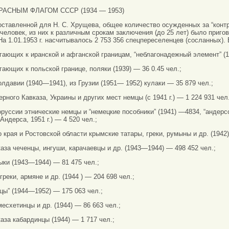
АСНЫМ ФЛАГОМ СССР (1934 — 1953)
оставленной для Н. С. Хрущева, общее количество осужденных за “кон
 человек, из них к различным срокам заключения (до 25 лет) было пригов
На 1.01.1953 г. насчитывалось 2 753 356 спецпереселенцев (сосланных).
гающих к иранской и афганской границам, “неблагонадежный элемент” (1
гающих к польской границе, поляки (1939) — 36 0.45 чел.;
лдавии (1940—1941), из Грузии (1951— 1952) кулаки — 35 879 чел.;
ного Кавказа, Украины и других мест немцы (с 1941 г.) — 1 224 931 чел.
руссии этнические немцы и “немецкие пособники” (1941) —4834, “андер
Андерса, 1951 г.) — 4 520 чел.;
 края и Ростовской области крымские татары, греки, румыны и др. (1942)
аза чеченцы, ингуши, карачаевцы и др. (1943—1944) — 498 452 чел.;
ки (1943—1944) — 81 475 чел.;
реки, армяне и др. (1944 ) — 204 698 чел.;
цы” (1944—1952) — 175 063 чел.;
месхетинцы и др. (1944) — 86 663 чел.;
аза кабардинцы (1944) — 1 717 чел.;