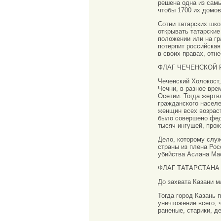
решена одна из самы
чтобы 1700 их домо
Сотни татарских шко
открывать татарские
положении или на гр
потерпит российска
в своих правах, отн
ФЛАГ ЧЕЧЕНСКОЙ 
Чеченский Холокост,
Чечни, в разное вре
Осетии. Тогда жертв
гражданского населе
женщин всех возраст
было совершено фед
тысяч ингушей, прож
Дело, которому служ
страны из плена Рос
убийства Аслана Мас
ФЛАГ ТАТАРСТАНА
До захвата Казани м
Тогда город Казань
уничтожение всего,
раненые, старики, д