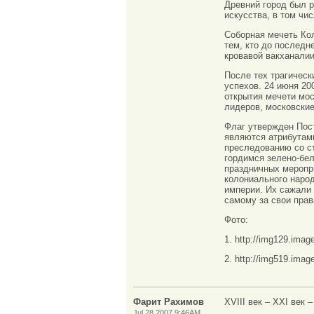
Древний город был р
искусства, в том чи
Соборная мечеть Ко
тем, кто до последн
кровавой вакханалии
После тех трагическ
успехов. 24 июня 20
открытия мечети мо
лидеров, московские
Флаг утвержден Пост
являются атрибутами
преследованию со с
гордимся зелено-бел
праздничных меропри
колониального народ
империи. Их сажали
самому за свои прав
Фото:
1. http://img129.im
2. http://img519.ima
Фарит Рахимов
XVIII век – XXI век 
Jul 28 2007 9:46AM