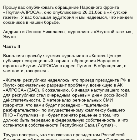
Прошу вас опубликовать обращение Народного фронта
«Якутия-АЛРОСА», оно опубликовано 26.01.06г. в «Якутской
газете». У вас большая аудитория и мы надеемся, что найдем
союзников в нашей борьбе.
Андриан и Леонид Николаевы, журналисты «Якутской газеты»,
Якутск.
Часть II
Выполняя просьбу якутских журналистов «Кавказ-Центр»
публикует сокращенный вариант обращения Народного
фронта «Якутия-АЛРОСА» в адрес Путина. В обращении, в
частности, говорится -
«Жители республики надеялось, что приезд президента РФ в
Якутск окончательно разрешит проблему, возникшую в АК
«АЛРОСА» (ЗАО). К сожалению, 6 января наступившего года
для республики стал очередным юрьевым днем российской
действительности. В материалах региональных СМИ
говорится, что вами будет проведено «тщательное
разбирательство» по имущественному комплексу бывшего
ПНО «Якуталмаз» и «будет принято решение о том, что
должно быть передано в федеральную собственность, а что
останется в собственности Республики Саха (Якутия)».
Трудно поверить, что это сказано президентом Российской
Федерации об имуществе, которое на основании Соглашения,