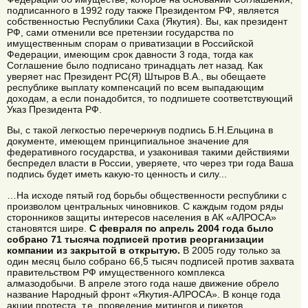
подписанного в 1992 году также Президентом РФ, является
собственностью Республики Саха (Якутия). Вы, как президент
РФ, сами отменили все претензии государства по
имущественным спорам о приватизации в Российской
Федерации, имеющим срок давности 3 года, тогда как
Соглашение было подписано тринадцать лет назад. Как
уверяет нас Президент РС(Я) Штыров В.А., вы обещаете
республике выплату компенсаций по всем выпадающим
доходам, а если понадобится, то подпишете соответствующий
Указ Президента РФ.
Вы, с такой легкостью перечеркнув подпись Б.Н.Ельцина в
документе, имеющем принципиальное значение для
федеративного государства, и узаконивая такими действиями
беспредел власти в России, уверяете, что через три года Ваша
подпись будет иметь какую-то ценность и силу...
…На исходе пятый год борьбы общественности республики с
произволом центральных чиновников. С каждым годом ряды
сторонников защиты интересов населения в АК «АЛРОСА»
становятся шире.
С февраля по апрель 2004 года было
собрано 71 тысяча подписей против реорганизации
компании из закрытой в открытую.
В 2005 году только за
один месяц было собрано 66,5 тысяч подписей против захвата
правительством РФ имущественного комплекса
алмазодобычи. В апреле этого года наше движение обрело
название Народный фронт «Якутия-АЛРОСА». В конце года
акции протеста, т.е. проведение митингов и пикетов,