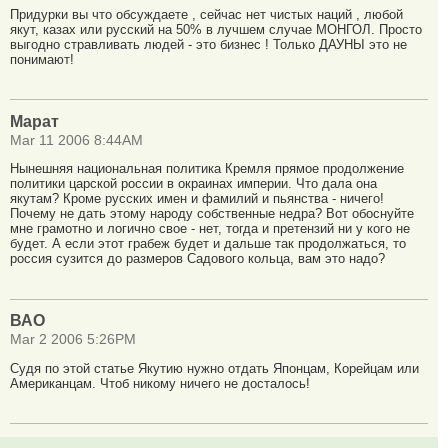
Придурки вы что обсуждаете , сейчас нет чистых наций , любой
якут, казах или русский на 50% в лучшем случае МОНГОЛ. Просто
выгодно стравливать людей - это бизнес ! Только ДАУНЫ это не
понимают!
Марат
Mar 11 2006 8:44AM
Нынешняя национальная политика Кремля прямое продолжение
политики царской россии в окраинах империи. Что дала она
якутам? Кроме русских имен и фамилий и пьянства - ничего!
Почему не дать этому народу собственные недра? Вот обоснуйте
мне грамотно и логично свое - нет, тогда и претензий ни у кого не
будет. А если этот грабеж будет и дальше так продолжаться, то
россия сузится до размеров Садового кольца, вам это надо?
ВАО
Mar 2 2006 5:26PM
Судя по этой статье Якутию нужно отдать Японцам, Корейцам или
Американцам. Чтоб никому ничего не досталось!