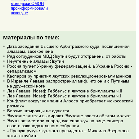
молодежи ОМОН
проинформировали
накануне
Материалы по теме:
Дата заседания Высшего Арбитражного суда, посвященная
алмазам, засекречена
Ряд сотрудников МВД Якутии будут отстранены от работы
Неучтенные алмазы Якутии
Россия пугает Украину федерализацией, а Украина Россию -
сепаратизмом
Каспаров.ру приютил якутских революционеров-алмазников
В Израиле Леваев распространил миф, что он и с Путиным
на дружеской ноге
Лев Леваев, Йозеф Геббельс и якутские бриллианты ч.II
Лев Леваев, Йозеф Геббельс и якутские бриллианты ч.I
Конфликт вокруг компании Алроса приобретает «юкосовский
размах»
Борзые штыровцы не сдаются
Якутские жители вымирают. Якутские власти об этом молчат
Якуты разместили «народную справку» на вице-спикера
своего законодательного собрания
«Правую руку» якутского президента – Михаила Эверстова
хотят отрубить