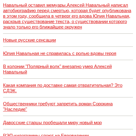
Навальный оставил мемуары.Алексей Навальный написал
автобиографию перед смертью, которая будет опубликована
в этом году, сообщила в четверг его вдова Юлия Навальная,
раскрыв существование текста, о существовании которого
знало только его ближайшее окружен
Новые русские сенсации
Юлия Навальная не справилась с ролью вдовы героя
В колонии "Полярный волк" внезапно умер Алексей
Навальный
Какая компания по доставке самая отвратительная? Это
СДЭК.
Общественники требуют запретить роман Сорокина
"Наследие"
Давосские старцы пообещали миру новый мор
РЭП-килограммы споют на Евровидении