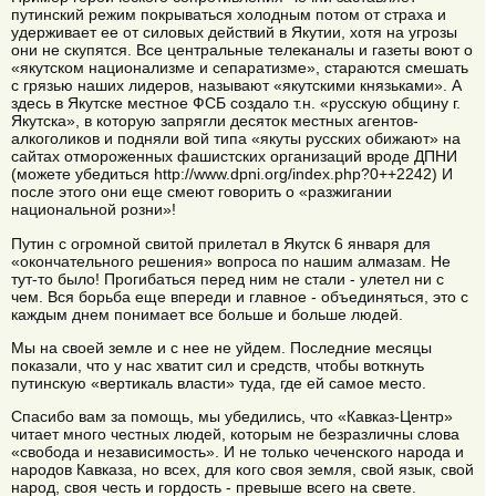
путинский режим покрываться холодным потом от страха и
удерживает ее от силовых действий в Якутии, хотя на угрозы
они не скупятся. Все центральные телеканалы и газеты воют о
«якутском национализме и сепаратизме», стараются смешать
с грязью наших лидеров, называют «якутскими князьками». А
здесь в Якутске местное ФСБ создало т.н. «русскую общину г.
Якутска», в которую запрягли десяток местных агентов-
алкоголиков и подняли вой типа «якуты русских обижают» на
сайтах отмороженных фашистских организаций вроде ДПНИ
(можете убедиться http://www.dpni.org/index.php?0++2242) И
после этого они еще смеют говорить о «разжигании
национальной розни»!
Путин с огромной свитой прилетал в Якутск 6 января для
«окончательного решения» вопроса по нашим алмазам. Не
тут-то было! Прогибаться перед ним не стали - улетел ни с
чем. Вся борьба еще впереди и главное - объединяться, это с
каждым днем понимает все больше и больше людей.
Мы на своей земле и с нее не уйдем. Последние месяцы
показали, что у нас хватит сил и средств, чтобы воткнуть
путинскую «вертикаль власти» туда, где ей самое место.
Спасибо вам за помощь, мы убедились, что «Кавказ-Центр»
читает много честных людей, которым не безразличны слова
«свобода и независимость». И не только чеченского народа и
народов Кавказа, но всех, для кого своя земля, свой язык, свой
народ, своя честь и гордость - превыше всего на свете.