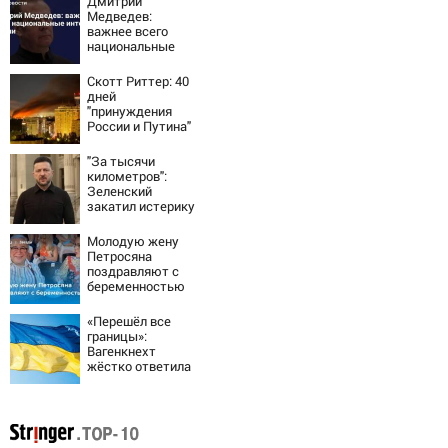
Дмитрий
Медведев:
важнее всего
национальные
интересы России
Скотт Риттер: 40
дней
"принуждения
России и Путина"
резко приблизили
крах режима
"За тысячи
Зеленского
километров":
Зеленский
закатил истерику
Западу после
ночного удара
Молодую жену
Петросяна
поздравляют с
беременностью
«Перешёл все
границы»:
Вагенкнехт
жёстко ответила
послу Украины