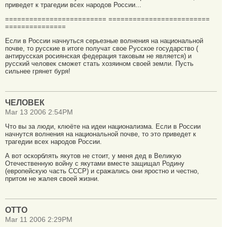
приведет к трагедии всех народов России...
========================= =========================
===============
Если в России начнуться серьезные волнения на национальной
почве, то русские в итоге получат свое Русское государство (
антирусская росиянская федерация таковым не является) и
русский человек сможет стать хозяином своей земли. Пусть
сильнее грянет буря!
ЧЕЛОВЕК
Mar 13 2006 2:54PM
Что вы за люди, клюёте на идеи национализма. Если в России
начнутся волнения на национальной почве, то это приведет к
трагедии всех народов России.
А вот оскорблять якутов не стоит, у меня дед в Великую
Отечественную войну с якутами вместе защищал Родину
(европейскую часть СССР) и сражались они яростно и честно,
притом не жалея своей жизни.
ОТТО
Mar 11 2006 2:29PM