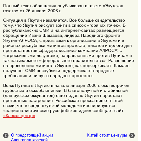
Полный текст обращения опубликован в газете «Якутская
газета» от 26 января 2006 г.
Ситуация в Якутии накаляется. Все больше свидетельство
тому, что Якутия рискует войти в список «горячих точек». В
республиканских СМИ и на интернет-сайтах размещается
обращение Ивана Шамаева, лидера Народного фронта
Якутия-АЛРОСА, с призывами к организации в Якутске и в
районах республики митингов протеста, пикетов и целого дня
протеста против «федерализации» компании АЛРОСА' с
«агрессивными лозунгами, направленными против Путина» и
так называемого «федерального правительства». Разрешение
на проведение митинга в Якутске, как подчеркивает Шамаев,
получено. СМИ республики поддерживают народные
требования и пишут о народных протестах.
Вояж Путина в Якутию в начале января 2006 г. был встречен
грубостью и оскорблениями. В благополучной и стабильной
(для русских оккупантов) еще недавно Якутии нарастают
протестные настроения. Российская пресса пишет в этой
связи, что в среде якутской молодежи инспирируются
«националистические русофобские идеи» сообщает сайт
«Кавказ-центр»
.
О предстоящей акции
Китай стоит цензуры
Авангарда красной