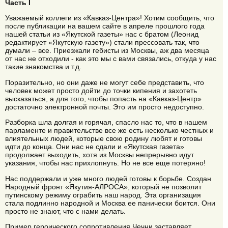
Часть I
Уважаемый коллеги из «Кавказ-Центра»! Хотим сообщить, что
после публикации на вашем сайте в апреле прошлого года
нашей статьи из «Якутской газеты» нас с братом (Леонид
редактирует «Якутскую газету») стали прессовать так, что
думали – все. Приезжали гебисты из Москвы, аж два месяца
от нас не отходили - как это мы с вами связались, откуда у нас
такие знакомства и т.д.
Поразительно, но они даже не могут себе представить, что
человек может просто дойти до точки кипения и захотеть
высказаться, а для того, чтобы попасть на «Кавказ-Центр»
достаточно электронной почты. Это им просто недоступно.
Разборка шла долгая и горячая, спасло нас то, что в нашем
парламенте и правительстве все же есть несколько честных и
влиятельных людей, которые свою родину любят и готовы
идти до конца. Они нас не сдали и «Якутская газета»
продолжает выходить, хотя из Москвы непрерывно идут
указания, чтобы нас прихлопнуть. Но не все еще потеряно!
Нас поддержали и уже много людей готовы к борьбе. Создан
Народный фронт «Якутия-АЛРОСА», который не позволит
путинскому режиму ограбить наш народ. Эта организация
стала подлинно народной и Москва ее панически боится. Они
просто не знают, что с нами делать.
Пример героического сопротивления Чечни заставляет