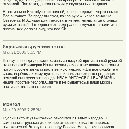
отбавляй. Плохо когда полномочия у скудоумных людишек.
В гостиннице Вас обуют по полной, ключи подходят через номер.
Все вытащат. За пределы сохи, как за рубеж, через таможню.
Озверели. МВД надо комплектовать не местными, а где столько
русских взять? Зато деньги от федералов получают, а политика
против. все делают вид, что все ОК.
бурят-казак-русский хохол
Mar 21 2006 9:53PM
Вы якуты всегда держали камень за пазухой против нашей русской
-монгольской империи.Наши предки доблестные воины монголы и
потом русские загнали вас в вечную мерзлоту.Вы все скорбите о
своих верблюдах,кому нужны ваши алмазы,которые предвидел
великий сын русского народа -ИВАН АНТОНОВИЧ ЕФРЕМОВ и
нашли простые геологи.Сидите и не рыпайтесь,в ваши морозы
партизанство вам не грозит.
Монгол
Mar 20 2006 7:25PM
Русским стоит уважительно относится к малым народам. К
сожалению, русские до сих пор относятся к малым народам
высокомерно! Это путь к распаду России. Но русские понимают