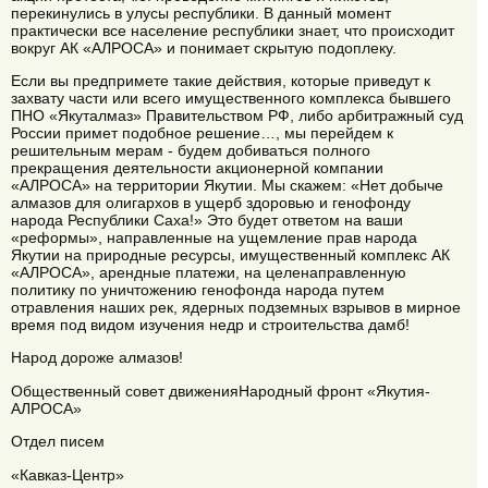
перекинулись в улусы республики. В данный момент
практически все население республики знает, что происходит
вокруг АК «АЛРОСА» и понимает скрытую подоплеку.
Если вы предпримете такие действия, которые приведут к
захвату части или всего имущественного комплекса бывшего
ПНО «Якуталмаз» Правительством РФ, либо арбитражный суд
России примет подобное решение…, мы перейдем к
решительным мерам - будем добиваться полного
прекращения деятельности акционерной компании
«АЛРОСА» на территории Якутии. Мы скажем: «Нет добыче
алмазов для олигархов в ущерб здоровью и генофонду
народа Республики Саха!» Это будет ответом на ваши
«реформы», направленные на ущемление прав народа
Якутии на природные ресурсы, имущественный комплекс АК
«АЛРОСА», арендные платежи, на целенаправленную
политику по уничтожению генофонда народа путем
отравления наших рек, ядерных подземных взрывов в мирное
время под видом изучения недр и строительства дамб!
Народ дороже алмазов!
Общественный совет движенияНародный фронт «Якутия-
АЛРОСА»
Отдел писем
«Кавказ-Центр»