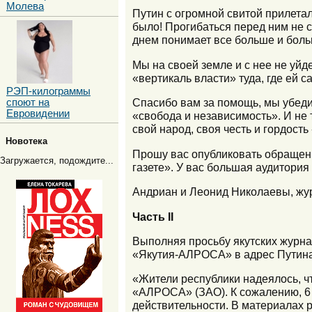
Молева
Путин с огромной свитой прилетал
было! Прогибаться перед ним не с
днем понимает все больше и бол
Мы на своей земле и с нее не уйд
«вертикаль власти» туда, где ей с
РЭП-килограммы
Спасибо вам за помощь, мы убеди
споют на
Евровидении
«свобода и независимость». И не т
свой народ, своя честь и гордость
Новотека
Прошу вас опубликовать обращени
Загружается, подождите...
газете». У вас большая аудитория
Андриан и Леонид Николаевы, жур
Часть II
Выполняя просьбу якутских журн
«Якутия-АЛРОСА» в адрес Путина.
«Жители республики надеялось, ч
«АЛРОСА» (ЗАО). К сожалению, 6
действительности. В материалах 