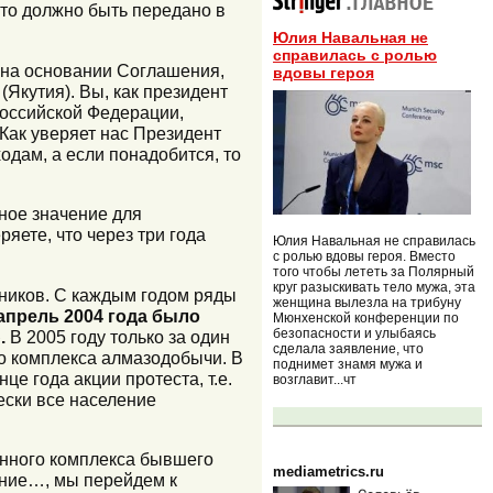
то должно быть передано в
Юлия Навальная не
справилась с ролью
е на основании Соглашения,
вдовы героя
Якутия). Вы, как президент
Российской Федерации,
 Как уверяет нас Президент
дам, а если понадобится, то
ное значение для
яете, что через три года
Юлия Навальная не справилась
с ролью вдовы героя. Вместо
того чтобы лететь за Полярный
круг разыскивать тело мужа, эта
ников. С каждым годом ряды
женщина вылезла на трибуну
апрель 2004 года было
Мюнхенской конференции по
безопасности и улыбаясь
.
В 2005 году только за один
сделала заявление, что
о комплекса алмазодобычи. В
поднимет знамя мужа и
е года акции протеста, т.е.
возглавит...чт
ески все население
енного комплекса бывшего
mediametrics.ru
ние…, мы перейдем к