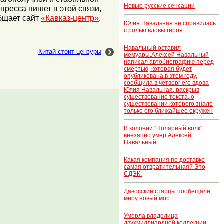
Новые русские сенсации
пресса пишет в этой связи,
бщает сайт
«Кавказ-центр»
.
Юлия Навальная не справилась
с ролью вдовы героя
Навальный оставил
Китай стоит цензуры
мемуары.Алексей Навальный
написал автобиографию перед
смертью, которая будет
опубликована в этом году,
сообщила в четверг его вдова
Юлия Навальная, раскрыв
существование текста, о
существовании которого знало
только его ближайшее окружен
В колонии "Полярный волк"
внезапно умер Алексей
Навальный
Какая компания по доставке
самая отвратительная? Это
СДЭК.
Давосские старцы пообещали
миру новый мор
Умерла владелица
двухмиллиардной коллекции