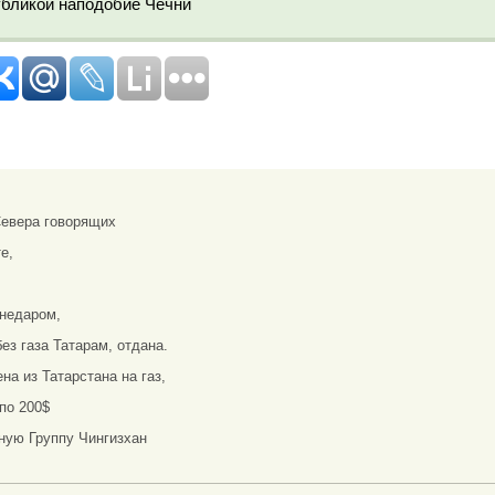
убликой наподобие Чечни
Севера говорящих
е,
 недаром,
ез газа Татарам, отдана.
на из Татарстана на газ,
по 200$
ую Группу Чингизхан