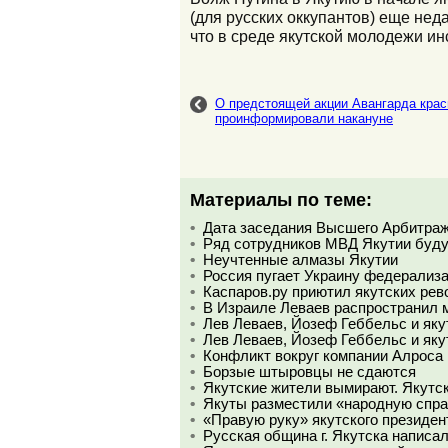
(для русских оккупантов) еще нед
что в среде якутской молодежи и
О предстоящей акции Авангарда кр
проинформировали накануне
Материалы по теме:
Дата заседания Высшего Арбитраж
Ряд сотрудников МВД Якутии буду
Неучтенные алмазы Якутии
Россия пугает Украину федерализа
Каспаров.ру приютил якутских ре
В Израиле Леваев распространил м
Лев Леваев, Йозеф Геббельс и яку
Лев Леваев, Йозеф Геббельс и яку
Конфликт вокруг компании Алроса
Борзые штыровцы не сдаются
Якутские жители вымирают. Якутск
Якуты разместили «народную справ
«Правую руку» якутского президен
Русская община г. Якутска написа