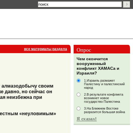
Опрос
все материалы раздела
Чем окончится
вооруженный
конфликт ХАМАСа и
Израиля?
1.Израиль размажет
Палестину и палестинский
ют алмазодобычу своим
народ
е давно, но сейчас он
2.В результате конфликта
ая неизбежна при
возникнет новое
государство Палестина
3.На Ближнем Востоке
разразится большая война
звестным «неуловимым»