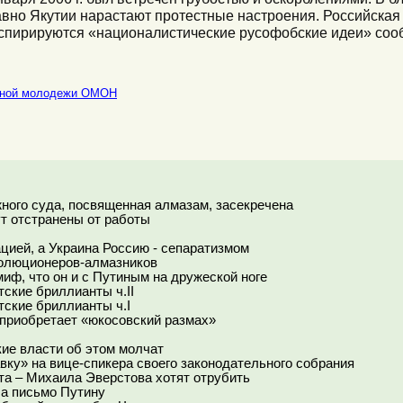
авно Якутии нарастают протестные настроения. Российская 
нспирируются «националистические русофобские идеи» соо
асной молодежи ОМОН
ного суда, посвященная алмазам, засекречена
т отстранены от работы
цией, а Украина Россию - сепаратизмом
волюционеров-алмазников
иф, что он и с Путиным на дружеской ноге
тские бриллианты ч.II
тские бриллианты ч.I
 приобретает «юкосовский размах»
ие власти об этом молчат
ку» на вице-спикера своего законодательного собрания
та – Михаила Эверстова хотят отрубить
ла письмо Путину