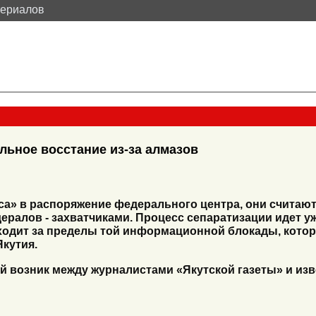
териалов
льное восстание из-за алмазов
оса» в распоряжение федерального центра, они счита
ралов - захватчиками. Процесс сепаратизации идет уж
ходит за пределы той информационной блокады, котор
кутия.
ый возник между журналистами «Якутской газеты» и и