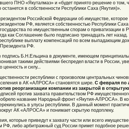
шего ПНО «Якуталмаз» и «будет принято решение о том, ч
 останется в собственности Республики Саха (Якутия)».
о президентом Российской Федерации об имуществе, которо
резидентом РФ, является собственностью Республики Саха (
 государства по имущественным спорам о приватизации в 
гда как Соглашение было подписано тринадцать лет назад.
республике выплату компенсаций по всем выпадающим дохо
 Президента РФ.
ув подпись Б.Н.Ельцина в документе, имеющем принципиаль
конивая такими действиями беспредел власти в России, увер
 ценность и силу...
щественности республики с произволом центральных чинов
аселения в АК «АЛРОСА» становятся шире.
С февраля по 
отив реорганизации компании из закрытой в открытую
одписей против захвата правительством РФ имущественног
 обрело название Народный фронт «Якутия-АЛРОСА». В конц
перекинулись в улусы республики. В данный момент практич
т вокруг АК «АЛРОСА» и понимает скрытую подоплеку.
вия, которые приведут к захвату части или всего имуществ
 РФ, либо арбитражный суд России примет подобное реше