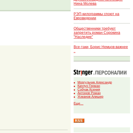
Нина Молева
РЭП-килограммы споют на
Евровидении
Общественники требуют
запретить роман Сорокина
"Наследие"
Все-таки, Борис Немцов важнее
..
Моргульчик Александр
Каплун Герман
Собчак Ксения
Антонов Роман
Усманов Алишер
Еще…