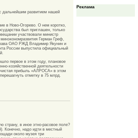
Реклама
 с дальнейшим развитием нашей
е в Ново-Огорево. О нем коротко,
сударства был приглашен, только
овещании участвовали министр
минэкономразвития Герман Греф,
глава ОАО РЖД Владимир Якунин и
ента России выпустила официальный
й.
шло первое в этом году, плановое
нно-хозяйственной деятельности
, чистая прибыль «АЛРОСА» в этом
 перешагнуть отметку в 75 млрд.
ю страну, в иное этно-расовое поле?
). Конечно, надо идти в местный
лощади около музея три