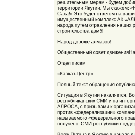
решительным мерам - будем доби
территории Якутии. Мы скажем: «
Саха!» Это будет ответом на ва
имущественный комплекс АК «АЛР
народа путем отравления наших р
строительства дамб!
Народ дороже алмазов!
Общественный совет движенияН
Отдел писем
«Кавказ-Центр»
Полный текст обращения опубликов
Ситуация в Якутии накаляется. Все
республиканских СМИ и на интер
АЛРОСА, с призывами к организаци
против «федерализации» компани
называемого «федерального прави
получено. СМИ республики подде
Вояж Путина в Якутию в начале ян