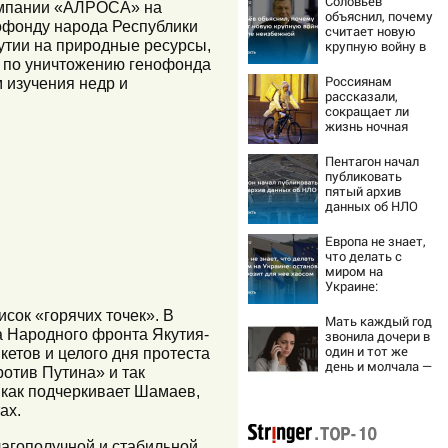
Соловьёв
компании «АЛРОСА» на
объяснил, почему
нофонду народа Республики
считает новую
утии на природные ресурсы,
крупную войну в
Европе
 по уничтожению генофонда
неизбежной
Россиянам
 изучения недр и
рассказали,
сокращает ли
жизнь ночная
работа
Пентагон начал
публиковать
пятый архив
данных об НЛО
Европа не знает,
что делать с
миром на
Украине:
остановка боев
исок «горячих точек». В
грозит для нее
Мать каждый год
хаосом
 Народного фронта Якутия-
звонила дочери в
один и тот же
кетов и целого дня протеста
день и молчала —
отив Путина» и так
причина
 как подчеркивает Шамаев,
раскрылась
ах.
слишком поздно:
история одной
семьи
лагополучной и стабильной