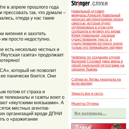
йте в апреле прошлого года
Навальный оставил
и прессовать так, что думали –
мемуары.Алексей Навальный
ались, откуда у нас такие
написал автобиографию перед
смертью, которая будет
опубликована в этом году,
сообщила в четверг его вдова
ки кипения и захотеть
Юлия Навальная, раскрыв
о им просто недоступно.
существование текста, о
существовании которого знало
только его ближайшее окружен
же есть несколько честных и
«Якутская газета» продолжает
Чемпион по созданию слухов
потеряно!
Валерий Соловей умер вчера в
своей панельной пятиэтажке на
окраине Львова
СА», который не позволит
ее панически боится. Они
Собчак из Литвы передала на
волю маляву
ым потом от страха и
Украсть все и сесть
ые телеканалы и газеты воют о
ают «якутскими князьками». А
Рецепты Путина
есяток местных агентов-
ских организаций вроде ДПНИ
Все материалы…
ить о «разжигании