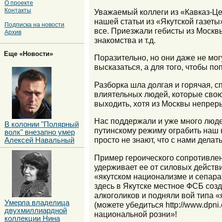
О проекте
Контакты
Уважаемый коллеги из «Кавказ-Це
нашей статьи из «Якутской газеты»
Подписка на новости
все. Приезжали гебисты из Москвы,
Архив
знакомства и т.д.
Еще «Новости»
Поразительно, но они даже не могу
высказаться, а для того, чтобы п
Разборка шла долгая и горячая, с
влиятельных людей, которые свою 
выходить, хотя из Москвы непреры
Нас поддержали и уже много люд
В колонии "Полярный
путинскому режиму ограбить наш 
волк" внезапно умер
просто не знают, что с нами делать
Алексей Навальный
Пример героического сопротивлен
удерживает ее от силовых действи
«якутском национализме и сепара
здесь в Якутске местное ФСБ созда
алкоголиков и подняли вой типа 
Умерла владелица
(можете убедиться http://www.dpn
двухмиллиардной
национальной розни»!
коллекции Нина