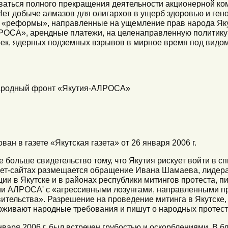
ваться полного прекращения деятельности акционерной 
Нет добыче алмазов для олигархов в ущерб здоровью и ге
ши «реформы», направленные на ущемление прав народа Як
ОСА», арендные платежи, на целенаправленную политику
ек, ядерных подземных взрывов в мирное время под видом
ародный фронт «Якутия-АЛРОСА»
ан в газете «Якутская газета» от 26 января 2006 г.
 больше свидетельство тому, что Якутия рискует войти в сп
нет-сайтах размещается обращение Ивана Шамаева, лидера
и в Якутске и в районах республики митингов протеста, пи
и АЛРОСА' с «агрессивными лозунгами, направленными пр
тельства». Разрешение на проведение митинга в Якутске,
рживают народные требования и пишут о народных протест
варя 2006 г. был встречен грубостью и оскорблениями. В б