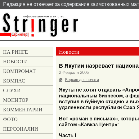
Pедакция не отвечает за содержание заимствованных ма
Новости
НА РИНГЕ
НОВОСТИ
В Якутии назревает национа
КОМПРОМАТ
2 Февраля 2006
КОМПАС
Версия для печати
СЛУХИ
Якуты не хотят отдавать «Алр
национальным бизнесом, а феде
МОНИТОР
вступил в буйную стадию и вы
удаленности республики Саха-Я
КОММЕНТАРИИ
Вот «роман в письмах», котор
ФОТО
сайтом «Кавказ-Центр»:
ПЕРСОНАЛИИ
Часть I