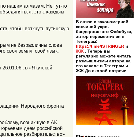
 по нашим алмазам. Не тут-то
 объединяться, это с каждым
В связи с закономерной
кончиной укро-
ств, чтобы воткнуть путинскую
бандеровского Фейсбука,
автор переместился в
Телеграм:
торым не безразличны слова
https://t.me/ISTRINGER
и
го своя земля, свой язык,
ЖЖ
. Теперь вы
регулярно можете читать
размышлизмы автора на
его канале в Телеграм и
6.01.06г. в «Якутской
ЖЖ До скорой встречи
бращения Народного фронта
роблему, возникшую в АК
м юрьевым днем российской
щательное разбирательство»