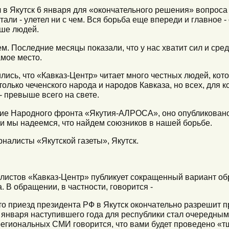
 в Якутск 6 января для «окончательного решения» вопроса
тали - улетел ни с чем. Вся борьба еще впереди и главное -
ьше людей.
ем. Последние месяцы показали, что у нас хватит сил и сред
амое место.
лись, что «Кавказ-Центр» читает много честных людей, ко
олько чеченского народа и народов Кавказа, но всех, для ко
 - превыше всего на свете.
е Народного фронта «Якутия-АЛРОСА», оно опубликовано 2
 и мы надеемся, что найдем союзников в нашей борьбе.
налисты «Якутской газеты», Якутск.
алистов «Кавказ-Центр» публикует сокращенный вариант о
 В обращении, в частности, говорится -
то приезд президента РФ в Якутск окончательно разрешит п
 января наступившего года для республики стал очередны
региональных СМИ говорится, что вами будет проведено «т