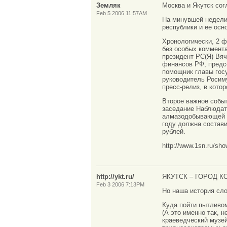
Земляк
Москва и Якутск со
Feb 5 2006 11:57AM
На минувшей недели
республики и ее ос
Хронологически, 2 ф
без особых коммент
президент РС(Я) Вя
финансов РФ, предс
помощник главы гос
руководитель Росим
пресс-релиз, в кото
Второе важное событ
заседание Наблюдат
алмазодобывающей к
году должна состави
рублей.
http://www.1sn.ru/sh
http://ykt.ru/
ЯКУТСК – ГОРОД К
Feb 3 2006 7:13PM
Но наша история сло
Куда пойти пытливом
(А это именно так, 
краеведческий музей