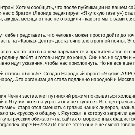
нтра»! Хотим сообщить, что после публикации на вашем са
 нас с братом (Леонид редактирует «Якутскую газету») стал
 аж два месяца от нас не отходили - как это мы с вами связ
т себе представить, что человек может просто дойти до точ
опасть на «Кавказ-Центр» достаточно электронной почты. Эт
пасло нас то, что в нашем парламенте и правительстве все 
родину любят и готовы идти до конца. Они нас не сдали и 
вно идут указания, чтобы нас прихлопнуть. Но не все еще 
ей готовы к борьбе. Создан Народный фронт «Якутия-АЛРО
народ. Эта организация стала подлинно народной и Москва 
.
ия Чечни заставляет путинский режим покрываться холодн
й в Якутии, хотя на угрозы они не скупятся. Все центральн
тизме», стараются смешать с грязью наших лидеров, назыв
ло т.н. «русскую общину г. Якутска», в которую запрягли д
«якуты русских обижают» на сайтах отмороженных фашист
i.org/index.php?0++2242) И после этого они еще смеют говор