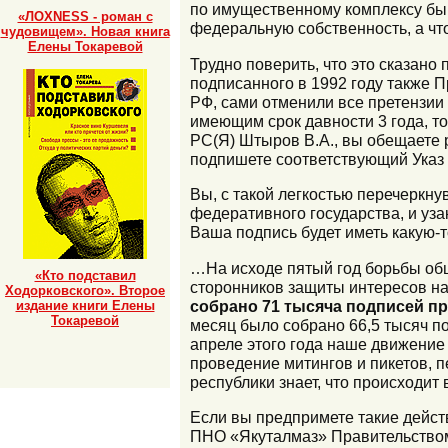
по имущественному комплексу быв
«ЛОХNESS - роман с
федеральную собственность, а что
чудовищем». Новая книга
Елены Токаревой
Трудно поверить, что это сказан
подписанного в 1992 году также П
РФ, сами отменили все претензии
имеющим срок давности 3 года, то
РС(Я) Штыров В.А., вы обещаете 
подпишете соответствующий Указ
Вы, с такой легкостью перечеркн
федеративного государства, и уза
Ваша подпись будет иметь какую-то
…На исходе пятый год борьбы об
«Кто подставил
сторонников защиты интересов н
Ходорковского». Второе
собрано 71 тысяча подписей пр
издание книги Елены
Токаревой
месяц было собрано 66,5 тысяч п
апреле этого года наше движение
проведение митингов и пикетов, 
республики знает, что происходи
Если вы предпримете такие дейст
ПНО «Якуталмаз» Правительством