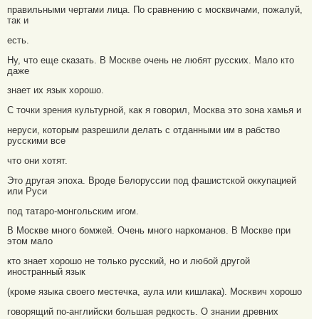
правильными чертами лица. По сравнению с москвичами, пожалуй,
так и
есть.
Ну, что еще сказать. В Москве очень не любят русских. Мало кто
даже
знает их язык хорошо.
С точки зрения культурной, как я говорил, Москва это зона хамья и
неруси, которым разрешили делать с отданными им в рабство
русскими все
что они хотят.
Это другая эпоха. Вроде Белоруссии под фашистской оккупацией
или Руси
под татаро-монгольским игом.
В Москве много бомжей. Очень много наркоманов. В Москве при
этом мало
кто знает хорошо не только русский, но и любой другой
иностранный язык
(кроме языка своего местечка, аула или кишлака). Москвич хорошо
говорящий по-английски большая редкость. О знании древних