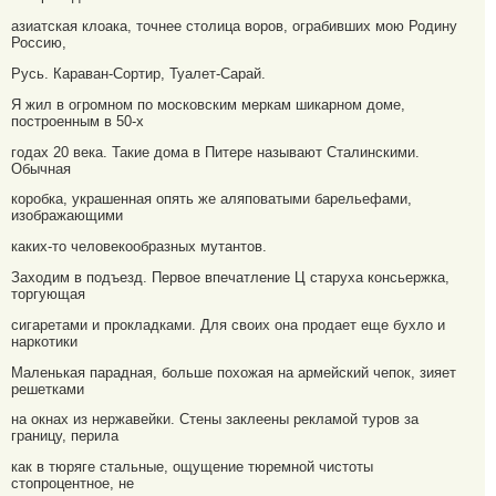
азиатская клоака, точнее столица воров, ограбивших мою Родину
Россию,
Русь. Караван-Сортир, Туалет-Сарай.
Я жил в огромном по московским меркам шикарном доме,
построенным в 50-х
годах 20 века. Такие дома в Питере называют Сталинскими.
Обычная
коробка, украшенная опять же аляповатыми барельефами,
изображающими
каких-то человекообразных мутантов.
Заходим в подъезд. Первое впечатление Ц старуха консьержка,
торгующая
сигаретами и прокладками. Для своих она продает еще бухло и
наркотики
Маленькая парадная, больше похожая на армейский чепок, зияет
решетками
на окнах из нержавейки. Стены заклеены рекламой туров за
границу, перила
как в тюряге стальные, ощущение тюремной чистоты
стопроцентное, не