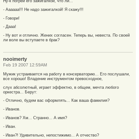
Ну-к погрей его зажигалкой, что ли...
- Аааааа!!! Не надо зажигалкой! Я скажу!!!
- Говори!
- Дааа!
- Ну вот и отлично. Жених согласен. Теперь вы, невеста. По своей
ли воле вы вступаете в брак?
nooimerty
Feb 19 2007 12:59AM
Мужик устраивается на работу в консерваторию... Его послушали,
все хорошо! Владение инструментом превосходное,
слух абсолютный, играет эффектно, в общем, мечта любого
оркестра... Берут:
- Отлично, будем вас оформлять... Как ваша фамилия?
- Иванов.
- Иванов? Хм... Странно... А имя?
- Иван.
- Иван?! Удивительно, непостижимо... А отчество?