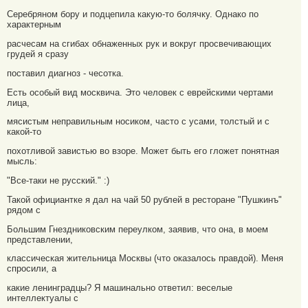
Серебряном бору и подцепила какую-то болячку. Однако по
характерным
расчесам на сгибах обнаженных рук и вокруг просвечивающих
грудей я сразу
поставил диагноз - чесотка.
Есть особый вид москвича. Это человек с еврейскими чертами
лица,
мясистым неправильным носиком, часто с усами, толстый и с
какой-то
похотливой завистью во взоре. Может быть его гложет понятная
мысль:
"Все-таки не русский." :)
Такой официантке я дал на чай 50 рублей в ресторане "Пушкинъ"
рядом с
Большим Гнездниковским переулком, заявив, что она, в моем
представлении,
классическая жительница Москвы (что оказалось правдой). Меня
спросили, а
какие ленинградцы? Я машинально ответил: веселые
интеллектуалы с