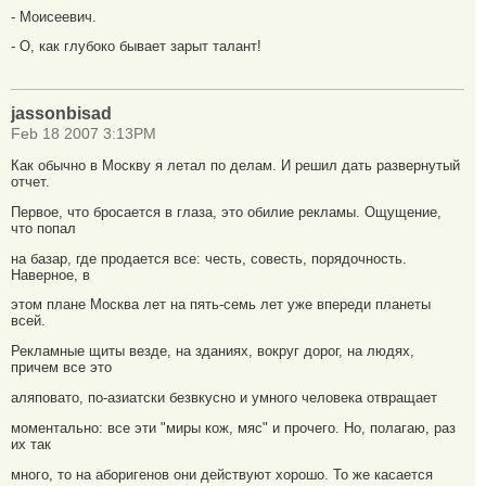
- Моисеевич.
- О, как глубоко бывает зарыт талант!
jassonbisad
Feb 18 2007 3:13PM
Как обычно в Москву я летал по делам. И решил дать развернутый
отчет.
Первое, что бросается в глаза, это обилие рекламы. Ощущение,
что попал
на базар, где продается все: честь, совесть, порядочность.
Наверное, в
этом плане Москва лет на пять-семь лет уже впереди планеты
всей.
Рекламные щиты везде, на зданиях, вокруг дорог, на людях,
причем все это
аляповато, по-азиатски безвкусно и умного человека отвращает
моментально: все эти "миры кож, мяс" и прочего. Но, полагаю, раз
их так
много, то на аборигенов они действуют хорошо. То же касается