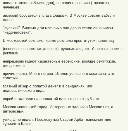
после тяжкого рабочего дня), на родине россиян (таджиков,
чеченцев,
айзеров) бросается в глаза фашизм. В Москве совсем забыли
слово
"русский". Видимо для москвича оно давно стало синонимом
"недочеловека".
В московской рекламе, кроме рекламы проституток наложниц
(несовершеннолетних девочек), русских лиц нет. Успешные рожи в
рекламе
непремерно имеют характерные еврейские, вообще семитские,
динарские и
прочие черты. Много негров. Эталон успешного москвича, это
толстый
грязный айзер с лопатой денег и в сандалиях, или
педерастического вида
еврей в галстуке на полосатой или в горошек рубашке.
Москва маленький город. Интересных зданий в Москве нет, а
интересных
улиц Ц не видел. Пресловутый Старый Арбат напомнил мне
тупичок в Каире,