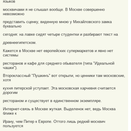
языков
москвичами я не слышал вообще. В Москве совершенно
невозможно
представить сценку, виденную мною у Михайловского замка
буквально
сегодня: на лавке сидят четыре студентки и разбирают текст на
древнеегипетском.
Кажется в Москве нет европейских супермаркетов и явно нет
системы
ресторанов и кафе для среднего обывателя (типа "Идеальной
чашки").
Второклассный "Пушкинъ" вот открыли, но ценники там московские,
хотя
кухня питерской уступает. Эта московская харчевня считается
дорогим
рестораном и существует в единственном экземпляре.
Интернет-связь в Москве жуткая. Выделенок нет, ведь Москва
ближе к
Ирану, чем Питер к Европе. Оттого лишь редкий москвич
пользуется