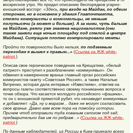
воскресное утро. Но придал описанию беспорядков угарно-
юношеский восторг:
«Здесь,
при входе на Майдан, по обеим
сторонам, но в основном у здания Главпочтампта,
стояли коммунисты и комсомольцы, не меньше
полутысячи (а может и больше). А за ними, чуть дальше
на Майдане, реяли уже знамена националистов (они
также заняли еще ночью площадку под стелой в центре
Майдана). Ситуацию плотно контролировали менты
.
Пройти по поверхности было нельзя,
по подземным
переходам я вышел к правым...»
(
Ссылка на ЖЖ white-
patriot
)
Описав свое героическое поведение на Крещатике, «белый
патриот» приступил к разоблачению «коммунявых». Он
обвинил в намеренном вранье главный орган российских
коммунистов газету «Советская Россия», а также Наталью
Витренко, которая дала интервью «Известиям», ответив на
вопросы газеты соответственно своему пониманию вопроса и
точке обзора. Что касается молодого российского «фашика»,
то он с юношеской прямотой рубит, что ненавидит коммунявых
и добавляет:
«Да, ну и маразм... даже не могут согласовать
свое вранье. Давно вам всем пора на помойку истории.
Причем чтоб отправили туда кованым сапогом под зад,
предварительно дав им по ребрам...»
(
Ссылка на ЖЖ white-
patriot
)
По данным наблюдателей, из России в Киев приехало всего