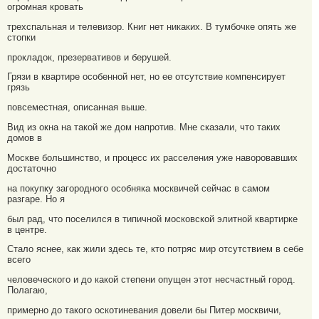
огромная кровать
трехспальная и телевизор. Книг нет никаких. В тумбочке опять же
стопки
прокладок, презервативов и берушей.
Грязи в квартире особенной нет, но ее отсутствие компенсирует
грязь
повсеместная, описанная выше.
Вид из окна на такой же дом напротив. Мне сказали, что таких
домов в
Москве большинство, и процесс их расселения уже наворовавших
достаточно
на покупку загородного особняка москвичей сейчас в самом
разгаре. Но я
был рад, что поселился в типичной московской элитной квартирке
в центре.
Стало яснее, как жили здесь те, кто потряс мир отсутствием в себе
всего
человеческого и до какой степени опущен этот несчастный город.
Полагаю,
примерно до такого оскотиневания довели бы Питер москвичи,