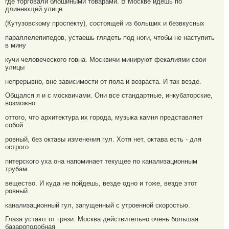
где торговали блошиными товарами. В Москве идешь по
длиннющей улице
(Кутузовскому проспекту), состоящей из больших и безвкусных
параллелепипедов, устаешь глядеть под ноги, чтобы не наступить
в мину
кучи человеческого говна. Москвичи минируют фекалиями свои
улицы
непрерывно, вне зависимости от пола и возраста. И так везде.
Общался я и с москвичами. Они все стандартные, инкубаторские,
возможно
оттого, что архитектура их города, музыка камня представляет
собой
ровный, без октавы изменения гул. Хотя нет, октава есть - для
острого
питерского уха она напоминает текущее по канализационным
трубам
вещество. И куда не пойдешь, везде одно и тоже, везде этот
ровный
канализационный гул, запущенный с утроенной скоростью.
Глаза устают от грязи. Москва действительно очень большая
базароподобная