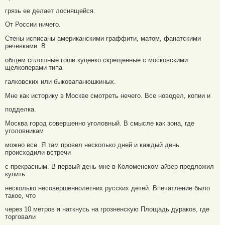
грязь ее делает лоснящейся.
От России ничего.
Стены исписаны американскими граффити, матом, фанатскими
речевками. В
общем сплошные гоши куценко скрещенные с московскими
щелкоперами типа
галковских или быковапанюшкиных.
Мне как историку в Москве смотреть нечего. Все новодел, копии и
подделка.
Москва город совершенно уголовный. В смысле как зона, где
уголовникам
можно все. Я там провел несколько дней и каждый день
происходили встречи
с прекрасным. В первый день мне в Коломенском айзер предложил
купить
несколько несовершеннолетних русских детей. Впечатление было
такое, что
через 10 метров я наткнусь на грозненскую Площадь дураков, где
торговали