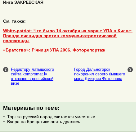
Инга ЗАКРЕВСКАЯ
См. также:
White-patriot: Что было 14 октября на марше УПА в Киеве:
Правда очевидца против коммуно-патриотической
пропаганды
«Братство»: Річниця УПА 2006. Фоторепортаж
Редактору латышского
Город Дальногорск
сайта kompromat.lv
похоронил своего бывшего
отказано в российской
мэра Дмитрия Фотьянова
визе
Материалы по теме:
Торг за русский народ считается уместным
Вчера на Крещатике опять дрались