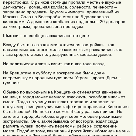
перестройки. С рынков столицы пропали местные вкусные
деликатесы: домашняя колбаса, солености, печености –
запрещено продавать. Кругом «импорт», привезенный из
Москвы. Сало на Бессарабке стоит по 5 долларов за
килограмм. А домашняя колбаса из-под полы – 20 долларов
за килограмм, провались она пропадом.
Шмотки – те вообще зашкаливают по цене.
Всюду бьет в глаз знакомая «точечная застройка» - так
называемые «элитные жилые комплексы» развалились как
львы среди старых полуразрушенных киевских домов.
Но политическая жизнь кипит, как и два года назад.
На Крещатике в субботу и воскресенье были драки
вперемешку с народным гулянием. Утром – драка. Днем –
гуляние.
Обычно по выходным на Крещатике отменяется движение
машин, и город может немного вздохнуть, освободившись от
смога. Тогда на улицу высыпают горожане и заполняют
полузамерзшие уже уличные кафе и ресторанчики. Киев хочет
быть Европой. Но пока не может. В силу разных причин. Но
зато этот город облюбовали для себя молодые российские
экстремисты. Они, захлебываясь от восторга, ездят сюда
размять кулаки, получить переломы ребер и сотрясение
мозга. Подобно тому, как жирный российских «бомонд» на уик-
енд летает на Лазурный берег – облиться шампанским и