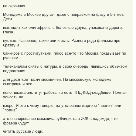
на окраинах.
Молодежь в Москве другая, даже с поправкой на фазу в 5-7 лет.
Дети
выглядят как олигофрены с болезнью Дауна, упакованы дорого,
глаза
пустые. Наверное, такие они и есть. Разного рода фильмы про
братву и
банкиров с проститутками, плюс все-то что Москва показывает по
русским
телеканалам сняты с натуры, в свою очередь, явившись объектом
подражания
для десятков тысяч москвичей. На московскую молодежь
смотришь и все
ясно: школа-институт-работа, то есть ПНД-КВД-кладбище. Полная
ясность во
взоре. Я это к чему говорю: на уголовном жаргоне "прогон" или
"полив"
это онанирование москвича публициста в ЖЖ в надежде, что
фраера будут
читать русские люди.