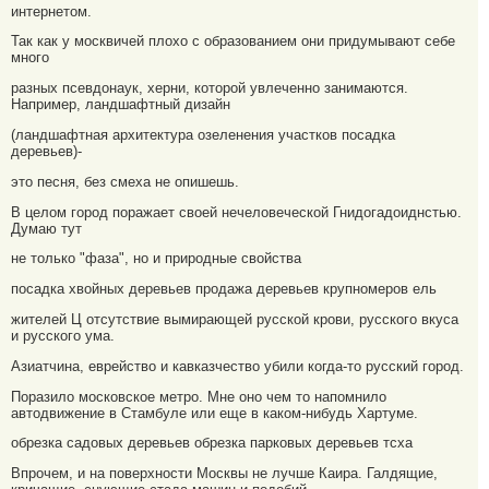
интернетом.
Так как у москвичей плохо с образованием они придумывают себе
много
разных псевдонаук, херни, которой увлеченно занимаются.
Например, ландшафтный дизайн
(ландшафтная архитектура озеленения участков посадка
деревьев)-
это песня, без смеха не опишешь.
В целом город поражает своей нечеловеческой Гнидогадоиднстью.
Думаю тут
не только "фаза", но и природные свойства
посадка хвойных деревьев продажа деревьев крупномеров ель
жителей Ц отсутствие вымирающей русской крови, русского вкуса
и русского ума.
Азиатчина, еврейство и кавказчество убили когда-то русский город.
Поразило московское метро. Мне оно чем то напомнило
автодвижение в Стамбуле или еще в каком-нибудь Хартуме.
обрезка садовых деревьев обрезка парковых деревьев тсха
Впрочем, и на поверхности Москвы не лучше Каира. Галдящие,