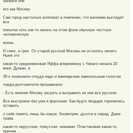
захвати они
его как Москву.
Сам город настолько аляповат и помпезен, что жалкими выглядят
все
попытки хоть как-то начать на этом фоне обычную честную
человеческую
жизнь.
И смех, и грех. От старой русской Москвы не осталось ничего.
Ныне это
какая-то средневековая Яффа вперемежку с Чикаго начала 20
века. Думаю, в
30-х позвонили откуда надо и вампирским замогильным голосом
лорда-долгожителя прошамкали:
- Есть мнение Москву засрать и вытравить из нее все русское.
Все выстроено без ума и фантазии. Как-будто бездари торопились
оставить
о себе память лишь бы какую. Безветрие, духота и смрад. Даже
трава
какая-то нерусская, пожухлая, неживая. Пластиковая какая-то,
причем