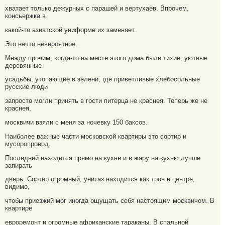
хватает только дежурных с парашей и вертухаев. Впрочем,
консьержка в
какой-то азиатской униформе их заменяет.
Это нечто невероятное.
Между прочим, когда-то на месте этого дома были тихие, уютные
деревянные
усадьбы, утопающие в зелени, где приветливые хлебосольные
русские люди
запросто могли принять в гости питерца не краснея. Теперь же не
краснея,
москвичи взяли с меня за ночевку 150 баксов.
Наиболее важные части московской квартиры это сортир и
мусоропровод.
Последний находится прямо на кухне и в жару на кухню лучше
запирать
дверь. Сортир огромный, унитаз находится как трон в центре,
видимо,
чтобы приезжий мог иногда ощущать себя настоящим москвичом. В
квартире
евроремонт и огромные африканские тараканы. В спальной