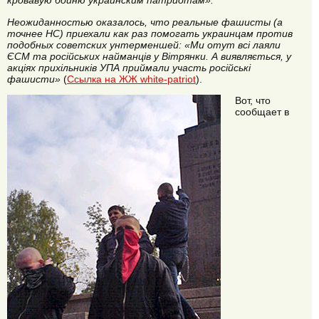
кровавую бойню украинским патриотам».
Неожиданностью оказалось, что реальные фашисты (а
точнее НС) приехали как раз помогать украинцам против
подобных советских унтерменшей: «Ми отут всі лаяли
ЄСМ та російських найманців у Вітрянки. А виявляється, у
акціях прихільників УПА приймали участь російські
фашисти»
(
Ссылка на ЖЖ white-patriot
).
Вот, что
сообщает в