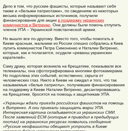
Дело в том, что русские фашисты, которые называют себя
также и «белыми патриотами», по сведениям из некоторых
весьма информированных источников, получили
финансирование для акции
в поддержку украинских
коммунистов и Витренко
. Они должны были помочь отлупить
членов УПА – Украинской повстанческой армии.
Но вышло все по-другому. Вместо того, чтобы помогать в
Киеве красным, мальчики из России спешно собрались в Киев
лупить коммунистов Петра Симоненко и Наталии Витренко,
которые, как и полагается, осудили «реванш украинских
карателей».
Саму драку, которая возникла на Крещатике, показывали все
телеканалы, она сфотографирована многими фотокамерами.
Но подоплека этих событий, естественно, скрыта от
человеческих глаз. Никто в Киеве не ожидал и того, что так
называемые «белые патриоты», получившие финансирование
на поддержку в Киеве Наталии Витренко, десантировавшись
на Крещатике, бросятся на помощь к защитникам УПА.
«Украинцы ждали приезда российских фашистов на помощь
к Витренко. А они приехали защищать марш УПА.
Интересная картина складывается из украинских СМИ.
После заявлений ЕСМ (которые я приводил в предыдущих
постах) на украинских ресурсах появились сообщения:
«Русские неофашисты обещают устроить в Киеве