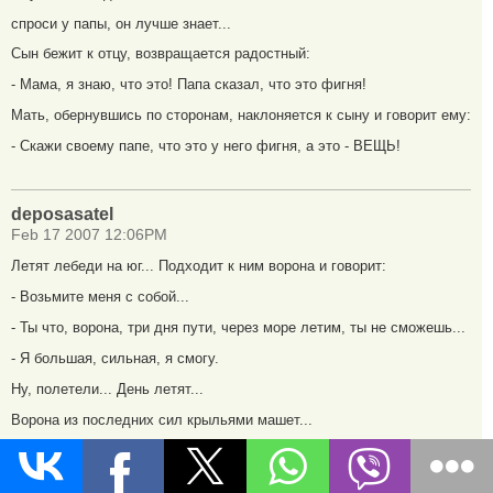
спроси у папы, он лучше знает...
Сын бежит к отцу, возвращается радостный:
- Мама, я знаю, что это! Папа сказал, что это фигня!
Мать, обернувшись по сторонам, наклоняется к сыну и говорит ему:
- Скажи своему папе, что это у него фигня, а это - ВЕЩЬ!
deposasatel
Feb 17 2007 12:06PM
Летят лебеди на юг... Подходит к ним ворона и говорит:
- Возьмите меня с собой...
- Ты что, ворона, три дня пути, через море летим, ты не сможешь...
- Я большая, сильная, я смогу.
Ну, полетели... День летят...
Ворона из последних сил крыльями машет...
Остановились ночевать. Лебеди:
- Подумай, ворона, завтра через море полетим, оставайся...