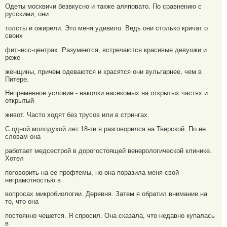
Одеты москвичи безвкусно и также аляповато. По сравнению с
русскими, они
толсты и ожирели. Это меня удивило. Ведь они столько кричат о
своих
фитнесс-центрах. Разумеется, встречаются красивые девушки и
реже
женщины, причем одеваются и красятся они вульгарнее, чем в
Питере.
Непременное условие - наколки насекомых на открытых частях и
открытый
живот. Часто ходят без трусов или в стрингах.
С одной молодухой лет 18-ти я разговорился на Тверской. По ее
словам она
работает медсестрой в дорогостоящей венерологической клинике.
Хотел
поговорить на ее профтемы, но она поразила меня свой
неграмотностью в
вопросах микробиологии. Деревня. Затем я обратил внимание на
то, что она
постоянно чешется. Я спросил. Она сказала, что недавно купалась
в