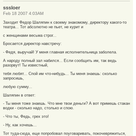
sssloer
Feb 18 2007 4:03AM
Заходит Федор Шаляпин к своему знакомому, директору какого-то
театра... Тот абсолютно не пьет, не курит и
с женщинами весьма строг...
Бросается директор навстречу:
- Федя, выручай! У меня главная исполнительница заболела.
А народу полный зал набился... Если сообщить им, так ведь
разорвут! Ты известный,
тебя любят... Спой им что-нибудь... Ты меня знаешь: сколько
запросишь,
любую сумму...
Шаляпин в ответ:
- Ты меня тоже знаешь. Что мне твои деньги? А вот примешь стакан
водки - сколько надо, столько и спою.
- Что ты, Федь, грех это!
- Ну, как хочешь...
Тот туда-сюда, еще попробовал поуговаривать, покочевряжиться,