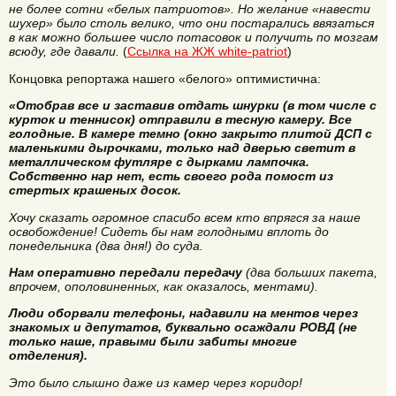
не более сотни «белых патриотов». Но желание «навести
шухер» было столь велико, что они постарались ввязаться
в как можно большее число потасовок и получить по мозгам
всюду, где давали.
(
Ссылка на ЖЖ white-patriot
)
Концовка репортажа нашего «белого» оптимистична:
«Отобрав все и заставив отдать шнурки (в том числе с
курток и теннисок) отправили в тесную камеру. Все
голодные. В камере темно (окно закрыто плитой ДСП с
маленькими дырочками, только над дверью светит в
металлическом футляре с дырками лампочка.
Собственно нар нет, есть своего рода помост из
стертых крашеных досок.
Хочу сказать огромное спасибо всем кто впрягся за наше
освобождение! Сидеть бы нам голодными вплоть до
понедельника (два дня!) до суда.
Нам оперативно передали передачу
(два больших пакета,
впрочем, ополовиненных, как оказалось, ментами).
Люди оборвали телефоны, надавили на ментов через
знакомых и депутатов, буквально осаждали РОВД (не
только наше, правыми были забиты многие
отделения).
Это было слышно даже из камер через коридор!