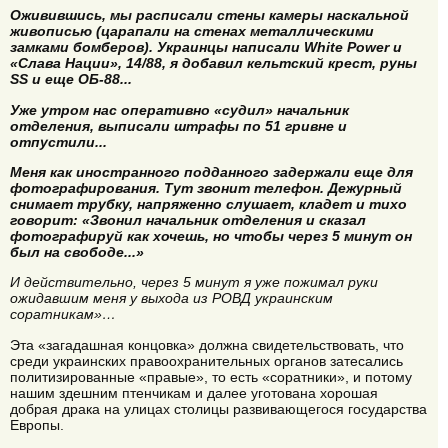
Оживившись, мы расписали стены камеры наскальной
живописью (царапали на стенах металлическими
замками бомберов). Украинцы написали White Power и
«Слава Нации», 14/88, я добавил кельтский крест, руны
SS и еще ОБ-88...
Уже утром нас оперативно «судил» начальник
отделения, выписали штрафы по 51 гривне и
отпустили...
Меня как иностранного подданного задержали еще для
фотографирования. Тут звонит телефон. Дежурный
снимает трубку, напряженно слушает, кладет и тихо
говорит: «Звонил начальник отделения и сказал
фотографируй как хочешь, но чтобы через 5 минут он
был на свободе...»
И действительно, через 5 минут я уже пожимал руки
ожидавшим меня у выхода из РОВД украинским
соратникам»…
Эта «загадашная концовка» должна свидетельствовать, что
среди украинских правоохранительных органов затесались
политизированные «правые», то есть «соратники», и потому
нашим здешним птенчикам и далее уготована хорошая
добрая драка на улицах столицы развивающегося государства
Европы.