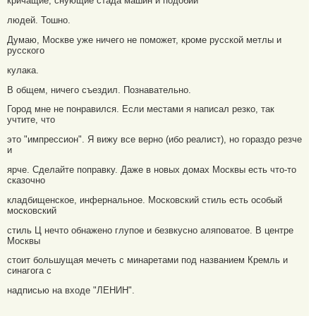
кричащие, снующие стада машин и подобий
людей. Тошно.
Думаю, Москве уже ничего не поможет, кроме русской метлы и
русского
кулака.
В общем, ничего съездил. Познавательно.
Город мне не понравился. Если местами я написал резко, так
учтите, что
это "импрессион". Я вижу все верно (ибо реалист), но гораздо резче
и
ярче. Сделайте поправку. Даже в новых домах Москвы есть что-то
сказочно
кладбищенское, инфернальное. Московский стиль есть особый
московский
стиль Ц нечто обнажено глупое и безвкусно аляповатое. В центре
Москвы
стоит большущая мечеть с минаретами под названием Кремль и
синагога с
надписью на входе "ЛЕНИН".