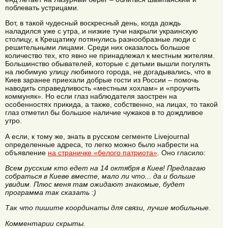
поблевать устрицами.
Вот, в такой чудесный воскресный день, когда дождь
наладился уже с утра, и низкие тучи накрыли украинскую
столицу, к Крещатику потянулись разнообразные люди с
решительными лицами. Среди них оказалось большое
количество тех, кто явно не принадлежал к местным жителям.
Большинство обывателей, которые с детьми вышли погулять
на любимую улицу любимого города, не догадывались, что в
Киев заранее приехали добрые гости из России – помочь
наводить справедливость «местным хохлам» и «проучить
коммуняк». Но если глаз наблюдателя заострен на
особенностях прикида, а также, собственно, на лицах, то такой
глаз отметил бы большое наличие чужаков в то дождливое
утро.
А если, к тому же, знать в русском сегменте Livejournal
определенные адреса, то легко можно было набрести на
объявление
на страничке «белого патриота»
. Оно гласило:
Всем русским кто едет на 14 октября в Киев! Предлагаю
собраться в Киеве вместе, мало ли что... да и больше
увидим. Плюс меня там ожидают знакомые, будет
программа так сказать :)
Так что пишите координаты для связи, лучше мобильные.
Комментарии скрыты.