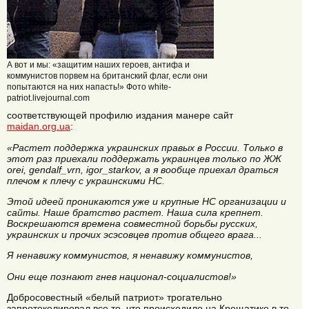
А вот и мы: «защитим наших героев, антифа и
коммунистов порвем на британский флаг, если они
попытаются на них напасть!» Фото white-
patriot.livejournal.com
соответствующей профилю издания манере сайт
maidan.org.ua
:
«Растет поддержка украинских правых в России. Только в
этот раз приехали поддержать украинцев только по ЖЖ
orei, gendalf_vrn, igor_starkov, а я вообще приехал драться
плечом к плечу с украинскими НС.
Этой идеей проникаются уже и крупные НС организации и
сайты. Наше братство растет. Наша сила крепнет.
Воскрешаются времена совместной борьбы русских,
украинских и прочих эсэсовцев против общего врага...
Я ненавижу коммунистов, я ненавижу коммунистов,
Они еще познают гнев национал-социалистов!»
Добросовестный «белый патриот» трогательно
запротоколировал все то, что происходило на Крещатике в то