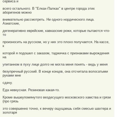
сервиса и
всего остального. В "Елках-Палках" в центре города этих
аборигенов можно
внимательно рассмотреть. Ни одного нордического лица.
Азиатские,
дегенеративно еврейские, кавказские рожи, которые пытаются что-
то
произносить на русском, но у них это плохо получается. На кассе,
к
которой я подошел с заказом, таджичка c признаками вырождения
на
упитанном в пуху лице долго не могла меня понять - ведь у меня
безупречный русский. В конце концов, она отсчитала волосатыми
руками мне
сдачу.
Еда невкусная. Резиновая какая-то.
Кроме вышеупомянутого вездесущего московского хамства и грязи
(про грязь
это совершенно точно, к вечеру ощущаешь себя смесью шахтера и
золотаря