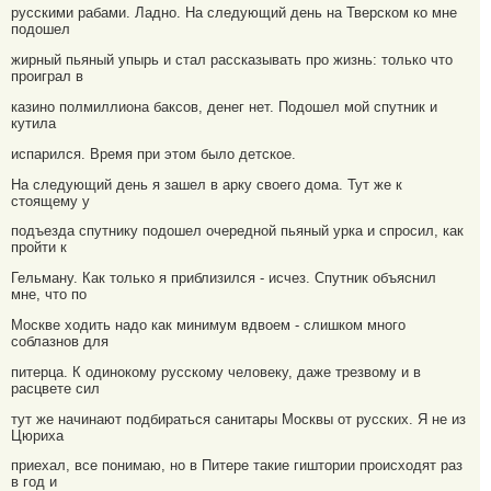
русскими рабами. Ладно. На следующий день на Тверском ко мне
подошел
жирный пьяный упырь и стал рассказывать про жизнь: только что
проиграл в
казино полмиллиона баксов, денег нет. Подошел мой спутник и
кутила
испарился. Время при этом было детское.
На следующий день я зашел в арку своего дома. Тут же к
стоящему у
подъезда спутнику подошел очередной пьяный урка и спросил, как
пройти к
Гельману. Как только я приблизился - исчез. Спутник объяснил
мне, что по
Москве ходить надо как минимум вдвоем - слишком много
соблазнов для
питерца. К одинокому русскому человеку, даже трезвому и в
расцвете сил
тут же начинают подбираться санитары Москвы от русских. Я не из
Цюриха
приехал, все понимаю, но в Питере такие гиштории происходят раз
в год и