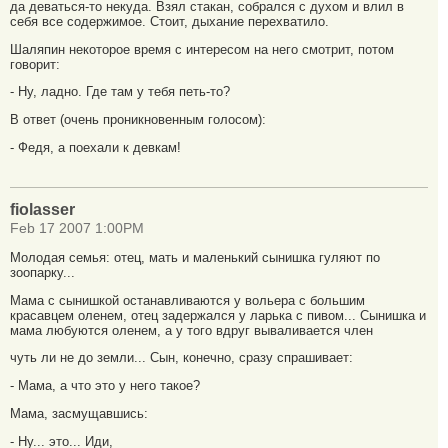
да деваться-то некуда. Взял стакан, собрался с духом и влил в
себя все содержимое. Стоит, дыхание перехватило.
Шаляпин некоторое время с интересом на него смотрит, потом
говорит:
- Ну, ладно. Где там у тебя петь-то?
В ответ (очень проникновенным голосом):
- Федя, а поехали к девкам!
fiolasser
Feb 17 2007 1:00PM
Молодая семья: отец, мать и маленький сынишка гуляют по
зоопарку...
Мама с сынишкой останавливаются у вольера с большим
красавцем оленем, отец задержался у ларька с пивом... Сынишка и
мама любуются оленем, а у того вдруг вываливается член
чуть ли не до земли... Сын, конечно, сразу спрашивает:
- Мама, а что это у него такое?
Мама, засмущавшись:
- Ну... это... Иди,