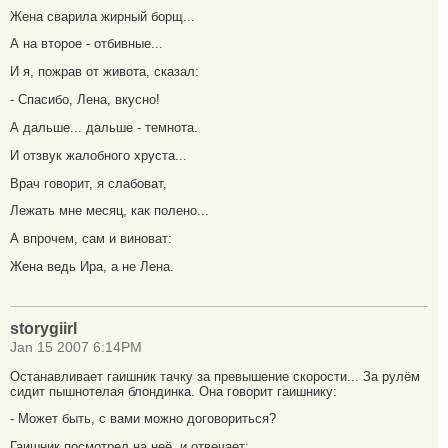
Жена сварила жирный борщ...
А на второе - отбивные...
И я, пожрав от живота, сказал:
- Спасибо, Лена, вкусно!
А дальше... дальше - темнота.
И отзвук жалобного хруста...
Врач говорит, я слабоват,
Лежать мне месяц, как полено...
А впрочем, сам и виноват:
Жена ведь Ира, а не Лена.
storygiirl
Jan 15 2007 6:14PM
Останавливает гаишник тачку за превышение скорости... За рулём
сидит пышнотелая блондинка. Она говорит гаишнику:
- Может быть, с вами можно договориться?
Гаишник посмотрел на неё, и отвечает: