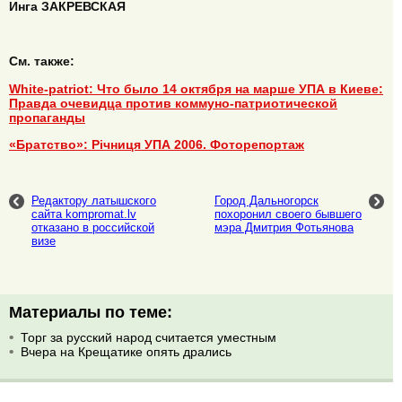
Инга ЗАКРЕВСКАЯ
См. также:
White-patriot: Что было 14 октября на марше УПА в Киеве:
Правда очевидца против коммуно-патриотической
пропаганды
«Братство»: Річниця УПА 2006. Фоторепортаж
Редактору латышского
Город Дальногорск
сайта kompromat.lv
похоронил своего бывшего
отказано в российской
мэра Дмитрия Фотьянова
визе
Материалы по теме:
Торг за русский народ считается уместным
Вчера на Крещатике опять дрались