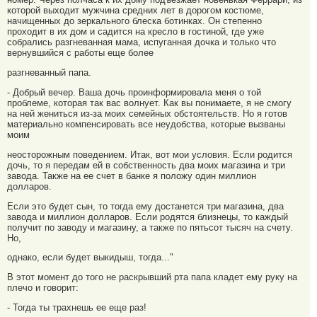
которой выходит мужчина средних лет в дорогом костюме,
начищенных до зеркального блеска ботинках. Он степенно
проходит в их дом и садится на кресло в гостиной, где уже
собрались разгневанная мама, испуганная дочка и только что
вернувшийся с работы еще более
разгневанный папа.
- Добрый вечер. Ваша дочь проинформировала меня о той
проблеме, которая так вас волнует. Как вы понимаете, я не смогу
на ней жениться из-за моих семейных обстоятельств. Но я готов
материально компенсировать все неудобства, которые вызваны
моим
неосторожным поведением. Итак, вот мои условия. Если родится
дочь, то я передам ей в собственность два моих магазина и три
завода. Также на ее счет в банке я положу один миллион
долларов.
Если это будет сын, то тогда ему достанется три магазина, два
завода и миллион долларов. Если родятся близнецы, то каждый
получит по заводу и магазину, а также по пятьсот тысяч на счету.
Но,
однако, если будет выкидыш, тогда..."
В этот момент до того не раскрывший рта папа кладет ему руку на
плечо и говорит:
- Тогда ты трахнешь ее еще раз!