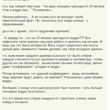
что, как говорят местные - "на одну женщину приходится 10 метров
х*ев и ведро яиц..." Посмеялись...
Начали работать... А из головы все не выходит такой
замечательный факт. Но, поскольку все люди ученые , с
образованием ,
да и не с одним , кто-то задумчиво произнес :
- А правда ли , что на 10 метров приходится ведро??? Все
забросили свою важную научную работу и занялись расчетами. И
ведь как это было интересно! Весь отдел секретного института
целый день занимался такими делами, как сбор исходных данных,
т.е. выяснения среднего размера (сколько тут было споров -
каждый стеснялся вслух произнести размер в сантиметрах, чтобы
другие его не обсмеяли) , вычисление объема эллипсоида, ввели
даже "коэффициент" укладки в ведро.
Потом вспомнили, что данный коэффициент - вещь нелинейная,
ведь верхние будут давить на нижние!!! Учитывалась даже форма
ведра.
Вообщем, к концу этого дня результат был получен - чуть больше
половины ведра получилось...
А в это время вся страна ожидала от советских ученых новых
побед в космосе!