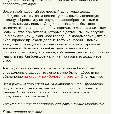
поблевать устрицами.
Вот, в такой чудесный воскресный день, когда дождь
наладился уже с утра, и низкие тучи накрыли украинскую
столицу, к Крещатику потянулись разнообразные люди с
решительными лицами. Среди них оказалось большое
количество тех, кто явно не принадлежал к местным жителям.
Большинство обывателей, которые с детьми вышли погулять
на любимую улицу любимого города, не догадывались, что в
Киев заранее приехали добрые гости из России – помочь
наводить справедливость «местным хохлам» и «проучить
коммуняк». Но если глаз наблюдателя заострен на
особенностях прикида, а также, собственно, на лицах, то такой
глаз отметил бы большое наличие чужаков в то дождливое
утро.
А если, к тому же, знать в русском сегменте Livejournal
определенные адреса, то легко можно было набрести на
объявление
на страничке «белого патриота»
. Оно гласило:
Всем русским кто едет на 14 октября в Киев! Предлагаю
собраться в Киеве вместе, мало ли что... да и больше
увидим. Плюс меня там ожидают знакомые, будет
программа так сказать :)
Так что пишите координаты для связи, лучше мобильные.
Комментарии скрыты.