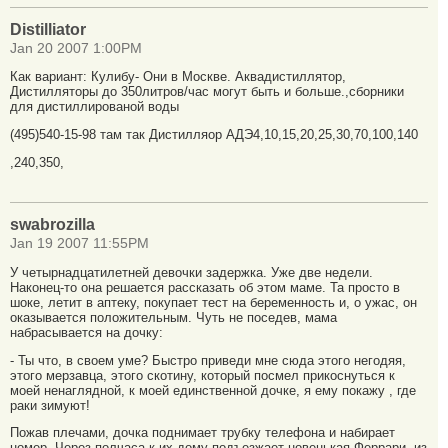
Distilliator
Jan 20 2007 1:00PM
Как вариант: Кулибу- Они в Москве. Аквадистиллятор,
Дистилляторы до 350литров/час могут быть и больше.,сборники
для дистиллированой воды
(495)540-15-98 там так Дистилляор АДЭ4,10,15,20,25,30,70,100,140
,240,350,
swabrozilla
Jan 19 2007 11:55PM
У четырнадцатилетней девочки задержка. Уже две недели.
Наконец-то она решается рассказать об этом маме. Та просто в
шоке, летит в аптеку, покупает тест на беременность и, о ужас, он
оказывается положительным. Чуть не поседев, мама
набрасывается на дочку:
- Ты что, в своем уме? Быстро приведи мне сюда этого негодяя,
этого мерзавца, этого скотину, который посмел прикоснуться к
моей ненаглядной, к моей единственной дочке, я ему покажу , где
раки зимуют!
Пожав плечами, дочка поднимает трубку телефона и набирает
номер. Через полчаса к их дому подъезжает новенькая Феррари, из