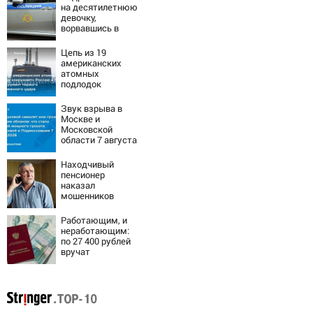
на десятилетнюю
девочку,
ворвавшись в
квартиру
Цепь из 19
американских
атомных
подлодок
«окружает»
Россию и Китай:
Звук взрыва в
это инструмент
Москве и
первого
Московской
массированного
области 7 августа
удара
2026 года:
Причины,
Находчивый
источник, откуда
пенсионер
был громкий
наказал
хлопок
мошенников
изощренным
способом
Работающим, и
неработающим:
по 27 400 рублей
вручат
пенсионерам в
сентябре -
PrimaMedia.ru