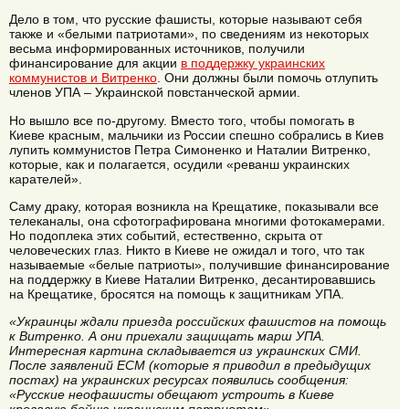
Дело в том, что русские фашисты, которые называют себя
также и «белыми патриотами», по сведениям из некоторых
весьма информированных источников, получили
финансирование для акции
в поддержку украинских
коммунистов и Витренко
. Они должны были помочь отлупить
членов УПА – Украинской повстанческой армии.
Но вышло все по-другому. Вместо того, чтобы помогать в
Киеве красным, мальчики из России спешно собрались в Киев
лупить коммунистов Петра Симоненко и Наталии Витренко,
которые, как и полагается, осудили «реванш украинских
карателей».
Саму драку, которая возникла на Крещатике, показывали все
телеканалы, она сфотографирована многими фотокамерами.
Но подоплека этих событий, естественно, скрыта от
человеческих глаз. Никто в Киеве не ожидал и того, что так
называемые «белые патриоты», получившие финансирование
на поддержку в Киеве Наталии Витренко, десантировавшись
на Крещатике, бросятся на помощь к защитникам УПА.
«Украинцы ждали приезда российских фашистов на помощь
к Витренко. А они приехали защищать марш УПА.
Интересная картина складывается из украинских СМИ.
После заявлений ЕСМ (которые я приводил в предыдущих
постах) на украинских ресурсах появились сообщения:
«Русские неофашисты обещают устроить в Киеве