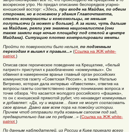
воскресное утро. Но придал описанию беспорядков угарно-
юношеский восторг:
«Здесь,
при входе на Майдан, по обеим
сторонам, но в основном у здания Главпочтампта,
стояли коммунисты и комсомольцы, не меньше
полутысячи (а может и больше). А за ними, чуть дальше
на Майдане, реяли уже знамена националистов (они
также заняли еще ночью площадку под стелой в центре
Майдана). Ситуацию плотно контролировали менты
.
Пройти по поверхности было нельзя,
по подземным
переходам я вышел к правым...»
(
Ссылка на ЖЖ white-
patriot
)
Описав свое героическое поведение на Крещатике, «белый
патриот» приступил к разоблачению «коммунявых». Он
обвинил в намеренном вранье главный орган российских
коммунистов газету «Советская Россия», а также Наталью
Витренко, которая дала интервью «Известиям», ответив на
вопросы газеты соответственно своему пониманию вопроса и
точке обзора. Что касается молодого российского «фашика»,
то он с юношеской прямотой рубит, что ненавидит коммунявых
и добавляет:
«Да, ну и маразм... даже не могут согласовать
свое вранье. Давно вам всем пора на помойку истории.
Причем чтоб отправили туда кованым сапогом под зад,
предварительно дав им по ребрам...»
(
Ссылка на ЖЖ white-
patriot
)
По данным наблюдателей, из России в Киев приехало всего