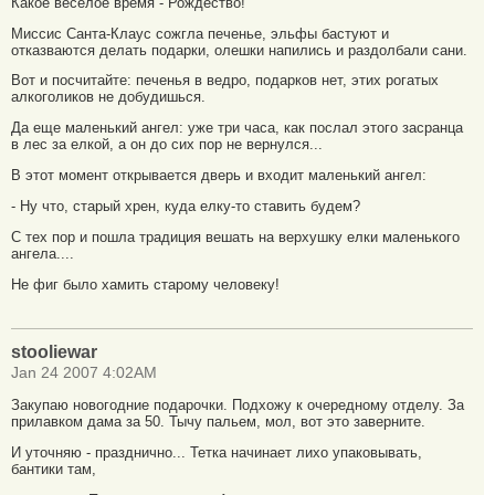
Какое веселое время - Рождество!
Миссис Санта-Клаус сожгла печенье, эльфы бастуют и
отказваются делать подарки, олешки напились и раздолбали сани.
Вот и посчитайте: печенья в ведро, подарков нет, этих рогатых
алкоголиков не добудишься.
Да еще маленький ангел: уже три часа, как послал этого засранца
в лес за елкой, а он до сих пор не вернулся...
В этот момент открывается дверь и входит маленький ангел:
- Ну что, старый хрен, куда елку-то ставить будем?
С тех пор и пошла традиция вешать на верхушку елки маленького
ангела....
Не фиг было хамить старому человеку!
stooliewar
Jan 24 2007 4:02AM
Закупаю новогодние подарочки. Подхожу к очередному отделу. За
прилавком дама за 50. Тычу пальем, мол, вот это заверните.
И уточняю - празднично... Тетка начинает лихо упаковывать,
бантики там,