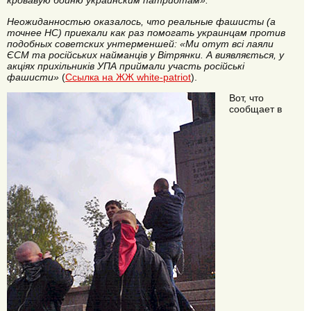
кровавую бойню украинским патриотам».
Неожиданностью оказалось, что реальные фашисты (а
точнее НС) приехали как раз помогать украинцам против
подобных советских унтерменшей: «Ми отут всі лаяли
ЄСМ та російських найманців у Вітрянки. А виявляється, у
акціях прихільників УПА приймали участь російські
фашисти»
(
Ссылка на ЖЖ white-patriot
).
Вот, что
сообщает в