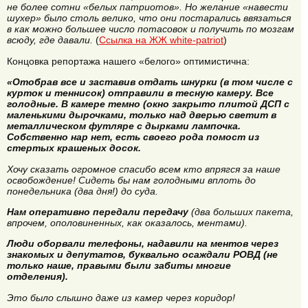
не более сотни «белых патриотов». Но желание «навести
шухер» было столь велико, что они постарались ввязаться
в как можно большее число потасовок и получить по мозгам
всюду, где давали.
(
Ссылка на ЖЖ white-patriot
)
Концовка репортажа нашего «белого» оптимистична:
«Отобрав все и заставив отдать шнурки (в том числе с
курток и теннисок) отправили в тесную камеру. Все
голодные. В камере темно (окно закрыто плитой ДСП с
маленькими дырочками, только над дверью светит в
металлическом футляре с дырками лампочка.
Собственно нар нет, есть своего рода помост из
стертых крашеных досок.
Хочу сказать огромное спасибо всем кто впрягся за наше
освобождение! Сидеть бы нам голодными вплоть до
понедельника (два дня!) до суда.
Нам оперативно передали передачу
(два больших пакета,
впрочем, ополовиненных, как оказалось, ментами).
Люди оборвали телефоны, надавили на ментов через
знакомых и депутатов, буквально осаждали РОВД (не
только наше, правыми были забиты многие
отделения).
Это было слышно даже из камер через коридор!