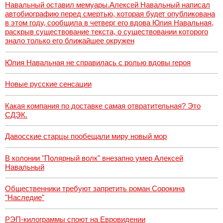
Навальный оставил мемуары.Алексей Навальный написал
автобиографию перед смертью, которая будет опубликована
в этом году, сообщила в четверг его вдова Юлия Навальная,
раскрыв существование текста, о существовании которого
знало только его ближайшее окружен
Юлия Навальная не справилась с ролью вдовы героя
Новые русские сенсации
Какая компания по доставке самая отвратительная? Это
СДЭК.
Давосские старцы пообещали миру новый мор
В колонии "Полярный волк" внезапно умер Алексей
Навальный
Общественники требуют запретить роман Сорокина
"Наследие"
РЭП-килограммы споют на Евровидении