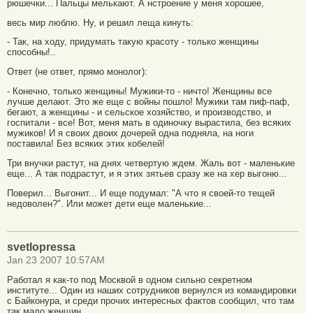
рюшечки... Пальцы мелькают. А нстроение у меня хорошее,
весь мир люблю. Ну, и решил леща кинуть:
- Так, на ходу, придумать такую красоту - только женщины
способны!..
Ответ (не ответ, прямо монолог):
- Конечно, только женщины! Мужики-то - ничто! Женщины все
лучше делают. Это же еще с войны пошло! Мужики там пиф-паф,
бегают, а женщины - и сельское хозяйство, и производство, и
госпитали - все! Вот, меня мать в одиночку вырастила, без всяких
мужиков! И я своих двоих дочерей одна подняла, на ноги
поставила! Без всяких этих кобелей!
Три внучки растут, на днях четвертую ждем. Жаль вот - маленькие
еще... А так подрастут, и я этих зятьев сразу же на хер выгоню...
Поверил... Выгонит... И еще подумал: "А что я своей-то тещей
недоволен?". Или может дети еще маленькие...
svetlopressa
Jan 23 2007 10:57AM
Работал я как-то под Москвой в одном сильно секретном
институте... Один из наших сотрудников вернулся из командировки
с Байконура, и среди прочих интересных фактов сообщил, что там
так мало женщин,