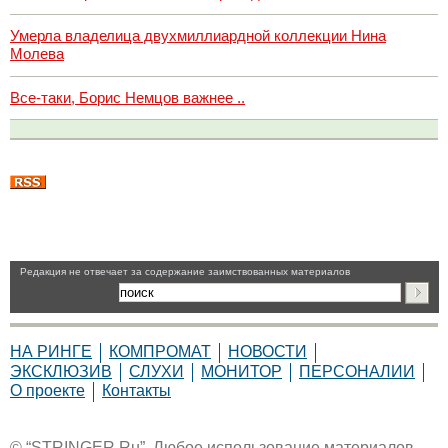
Умерла владелица двухмиллиардной коллекции Нина
Молева
Все-таки, Борис Немцов важнее ..
Pедакция не отвечает за содержание заимствованных материалов
НА РИНГЕ
КОМПРОМАТ
НОВОСТИ
ЭКСКЛЮЗИВ
СЛУХИ
МОНИТОР
ПЕРСОНАЛИИ
О проекте
Контакты
© “STRINGER.Ru”. Любое использование материалов