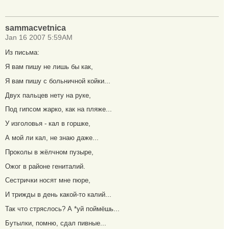
sammacvetnica
Jan 16 2007 5:59AM
Из письма:
Я вам пишу не лишь бы как,
Я вам пишу с больничной койки...
Двух пальцев нету на руке,
Под гипсом жарко, как на пляже...
У изголовья - кал в горшке,
А мой ли кал, не знаю даже...
Проколы в жёлчном пузыре,
Ожог в районе гениталий.
Сестрички носят мне пюре,
И трижды в день какой-то калий...
Так что стряслось? А *уй поймёшь...
Бутылки, помню, сдал пивные...