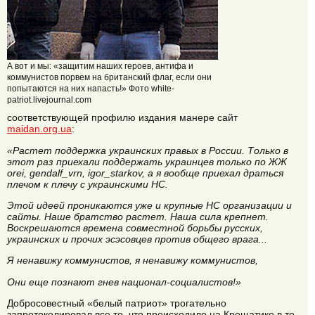
А вот и мы: «защитим наших героев, антифа и
коммунистов порвем на британский флаг, если они
попытаются на них напасть!» Фото white-
patriot.livejournal.com
соответствующей профилю издания манере сайт
maidan.org.ua
:
«Растет поддержка украинских правых в России. Только в
этот раз приехали поддержать украинцев только по ЖЖ
orei, gendalf_vrn, igor_starkov, а я вообще приехал драться
плечом к плечу с украинскими НС.
Этой идеей проникаются уже и крупные НС организации и
сайты. Наше братство растет. Наша сила крепнет.
Воскрешаются времена совместной борьбы русских,
украинских и прочих эсэсовцев против общего врага...
Я ненавижу коммунистов, я ненавижу коммунистов,
Они еще познают гнев национал-социалистов!»
Добросовестный «белый патриот» трогательно
запротоколировал все то, что происходило на Крещатике в то