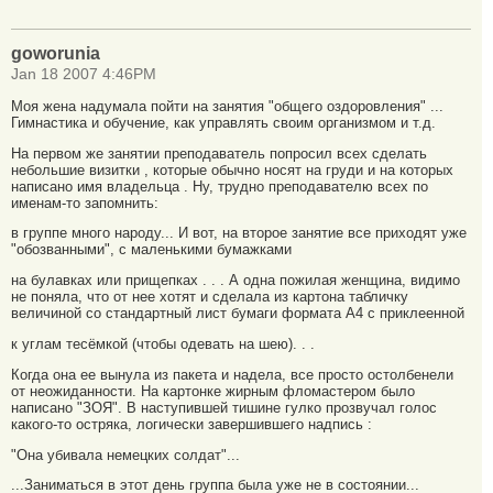
goworunia
Jan 18 2007 4:46PM
Моя жена надумала пойти на занятия "общего оздоровления" ...
Гимнастика и обучение, как управлять своим организмом и т.д.
Hа первом же занятии преподаватель попросил всех сделать
небольшие визитки , которые обычно носят на груди и на которых
написано имя владельца . Hу, трудно преподавателю всех по
именам-то запомнить:
в группе много народу... И вот, на второе занятие все приходят уже
"обозванными", с маленькими бумажками
на булавках или прищепках . . . А одна пожилая женщина, видимо
не поняла, что от нее хотят и сделала из картона табличку
величиной со стандартный лист бумаги формата А4 с приклеенной
к углам тесёмкой (чтобы одевать на шею). . .
Когда она ее вынула из пакета и надела, все просто остолбенели
от неожиданности. Hа картонке жирным фломастером было
написано "ЗОЯ". В наступившей тишине гулко прозвучал голос
какого-то остряка, логически завершившего надпись :
"Она убивала немецких солдат"...
...Заниматься в этот день группа была уже не в состоянии...