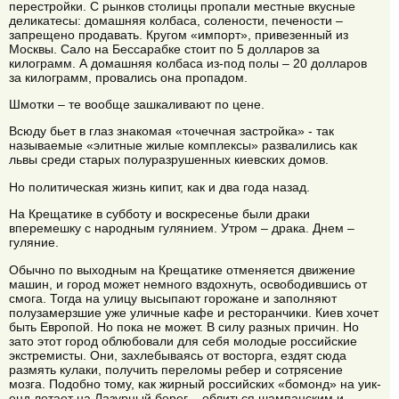
перестройки. С рынков столицы пропали местные вкусные
деликатесы: домашняя колбаса, солености, печености –
запрещено продавать. Кругом «импорт», привезенный из
Москвы. Сало на Бессарабке стоит по 5 долларов за
килограмм. А домашняя колбаса из-под полы – 20 долларов
за килограмм, провались она пропадом.
Шмотки – те вообще зашкаливают по цене.
Всюду бьет в глаз знакомая «точечная застройка» - так
называемые «элитные жилые комплексы» развалились как
львы среди старых полуразрушенных киевских домов.
Но политическая жизнь кипит, как и два года назад.
На Крещатике в субботу и воскресенье были драки
вперемешку с народным гулянием. Утром – драка. Днем –
гуляние.
Обычно по выходным на Крещатике отменяется движение
машин, и город может немного вздохнуть, освободившись от
смога. Тогда на улицу высыпают горожане и заполняют
полузамерзшие уже уличные кафе и ресторанчики. Киев хочет
быть Европой. Но пока не может. В силу разных причин. Но
зато этот город облюбовали для себя молодые российские
экстремисты. Они, захлебываясь от восторга, ездят сюда
размять кулаки, получить переломы ребер и сотрясение
мозга. Подобно тому, как жирный российских «бомонд» на уик-
енд летает на Лазурный берег – облиться шампанским и