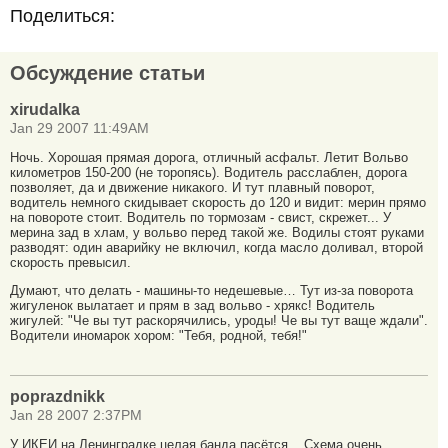
Поделиться:
Обсуждение статьи
xirudalka
Jan 29 2007 11:49AM
Ночь. Хорошая прямая дорога, отличный асфальт. Летит Вольво
километров 150-200 (не торопясь). Водитель расслаблен, дорога
позволяет, да и движение никакого. И тут плавный поворот,
водитель немного скидывает скорость до 120 и видит: мерин прямо
на повороте стоит. Водитель по тормозам - свист, скрежет... У
мерина зад в хлам, у вольво перед такой же. Водилы стоят руками
разводят: один аварийку не включил, когда масло доливал, второй
скорость превысил.
Думают, что делать - машины-то недешевые… Тут из-за поворота
жигуленок вылатает и прям в зад вольво - хрякс! Водитель
жигулей: "Че вы тут раскорячились, уроды! Че вы тут ваще ждали".
Водители иномарок хором: "Тебя, родной, тебя!"
poprazdnikk
Jan 28 2007 2:37PM
У ИКЕИ на Ленинградке целая банда пасётся... Схема очень