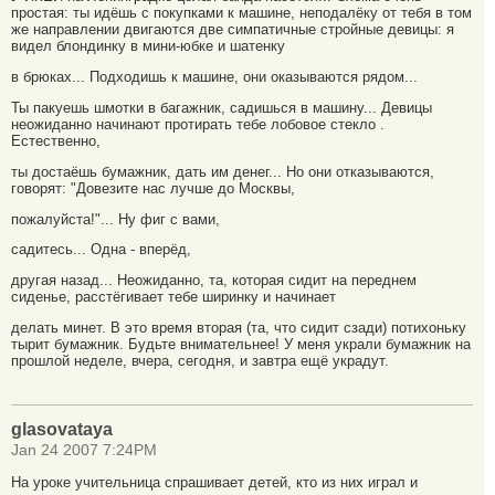
простая: ты идёшь с покупками к машине, неподалёку от тебя в том
же направлении двигаются две симпатичные стройные девицы: я
видел блондинку в мини-юбке и шатенку
в брюках... Подходишь к машине, они оказываются рядом...
Ты пакуешь шмотки в багажник, садишься в машину... Девицы
неожиданно начинают протирать тебе лобовое стекло .
Естественно,
ты достаёшь бумажник, дать им денег... Но они отказываются,
говорят: "Довезите нас лучше до Москвы,
пожалуйста!"... Ну фиг с вами,
садитесь... Одна - вперёд,
другая назад... Неожиданно, та, которая сидит на переднем
сиденье, расстёгивает тебе ширинку и начинает
делать минет. В это время вторая (та, что сидит сзади) потихоньку
тырит бумажник. Будьте внимательнее! У меня украли бумажник на
прошлой неделе, вчера, сегодня, и завтра ещё украдут.
glasovataya
Jan 24 2007 7:24PM
На уроке учительница спрашивает детей, кто из них играл и