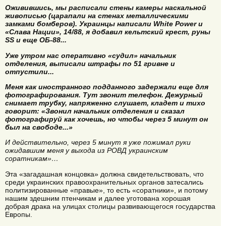
Оживившись, мы расписали стены камеры наскальной
живописью (царапали на стенах металлическими
замками бомберов). Украинцы написали White Power и
«Слава Нации», 14/88, я добавил кельтский крест, руны
SS и еще ОБ-88...
Уже утром нас оперативно «судил» начальник
отделения, выписали штрафы по 51 гривне и
отпустили...
Меня как иностранного подданного задержали еще для
фотографирования. Тут звонит телефон. Дежурный
снимает трубку, напряженно слушает, кладет и тихо
говорит: «Звонил начальник отделения и сказал
фотографируй как хочешь, но чтобы через 5 минут он
был на свободе...»
И действительно, через 5 минут я уже пожимал руки
ожидавшим меня у выхода из РОВД украинским
соратникам»…
Эта «загадашная концовка» должна свидетельствовать, что
среди украинских правоохранительных органов затесались
политизированные «правые», то есть «соратники», и потому
нашим здешним птенчикам и далее уготована хорошая
добрая драка на улицах столицы развивающегося государства
Европы.