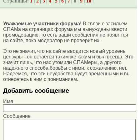
Страницы:
1
|
2
|
3
|
4
|
5
|
6
|
7
| 8 |
9
|
10
|
Уважаемые участники форума!
В связи с засильем
СПАМа на страницах форума мы вынуждены ввести
премодерацию, то есть ваши сообщения не появятся
на сайте, пока модератор не проверит их.
Это не значит, что на сайте вводится новый уровень
цензуры - он остается таким же каким и был всегда. Это
значит лишь, что нас утомили СПАМеры, а другого
надежного способа борьбы с ними, к сожалению, нет.
Надеемся, что эти неудобства будут временными и вы
отнесетесь к ним с пониманием.
Добавить сообщение
Имя
Сообщение