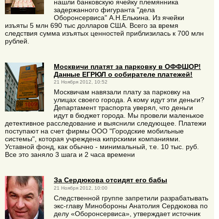
нашли банковскую ячейку племянника
задержанного фигуранта "дела
Оборонсервиса" А.Н.Елькина. Из ячейки
изъяты 5 млн 690 тыс долларов США. Всего за время
следствия сумма изъятых ценностей приблизилась к 700 млн
рублей.
Москвичи платят за парковку в ОФФШОР!
Данные ЕГРЮЛ о собирателе платежей!
21 Ноября 2012, 10:52
Москвичам навязали плату за парковку на
улицах своего города. А кому идут эти деньги?
Департамент траспорта уверял, что деньги
идут в бюджет города. Мы провели маленькое
детективное расследование и выяснили следующее. Платежи
поступают на счет фирмы ООО "Городские мобильные
системы", которая учреждена кипрскими компаниями.
Уставной фонд, как обычно - минимальный, т.е. 10 тыс. руб.
Все это заняло 3 шага и 2 часа времени
За Сердюкова отсидят его бабы
21 Ноября 2012, 10:00
Следственной группе запретили разрабатывать
экс-главу Минобороны Анатолия Сердюкова по
делу «Оборонсервиса», утверждает источник