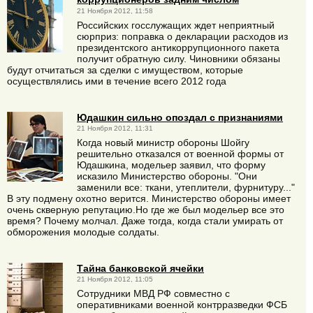
21 Ноября 2012, 11:58
Российских госслужащих ждет неприятный
сюрприз: поправка о декларации расходов из
президентского антикоррупционного пакета
получит обратную силу. Чиновники обязаны
будут отчитаться за сделки с имуществом, которые
осуществлялись ими в течение всего 2012 года
Юдашкин сильно опоздал с признаниями
21 Ноября 2012, 11:31
Когда новый министр обороны Шойгу
решительно отказался от военной формы от
Юдашкина, модельер заявил, что форму
исказило Министерство обороны. "Они
заменили все: ткани, утеплители, фурнитуру..."
В эту подмену охотно верится. Министерство обороны имеет
очень скверную репутацию.Но где же был модельер все это
время? Почему молчал. Даже тогда, когда стали умирать от
обморожения молодые солдаты.
Тайна банковской ячейки
21 Ноября 2012, 11:05
Сотрудники МВД РФ совместно с
оперативниками военной контрразведки ФСБ