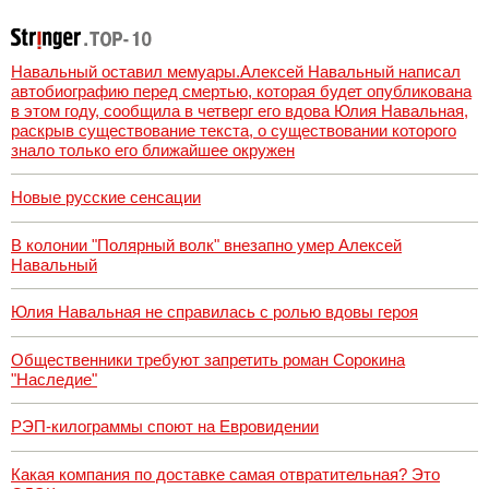
Навальный оставил мемуары.Алексей Навальный написал
автобиографию перед смертью, которая будет опубликована
в этом году, сообщила в четверг его вдова Юлия Навальная,
раскрыв существование текста, о существовании которого
знало только его ближайшее окружен
Новые русские сенсации
В колонии "Полярный волк" внезапно умер Алексей
Навальный
Юлия Навальная не справилась с ролью вдовы героя
Общественники требуют запретить роман Сорокина
"Наследие"
РЭП-килограммы споют на Евровидении
Какая компания по доставке самая отвратительная? Это