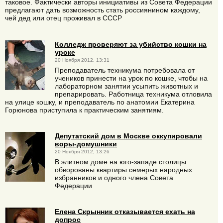
таковое. Фактически авторы инициативы из Совета Федерации
предлагают дать возможность стать россиянином каждому,
чей дед или отец проживал в СССР
Колледж проверяют за убийство кошки на
уроке
20 Ноября 2012, 13:31
Преподаватель техникума потребовала от
учеников принести на урок по кошке, чтобы на
лабораторном занятии усыпить животных и
препарировать. Работница техникума отловила
на улице кошку, и преподаватель по анатомии Екатерина
Горюнова приступила к практическим занятиям.
Депутатский дом в Москве оккупировали
воры-домушники
20 Ноября 2012, 13:26
В элитном доме на юго-западе столицы
обворованы квартиры семерых народных
избранников и одного члена Совета
Федерации
Елена Скрынник отказывается ехать на
допрос