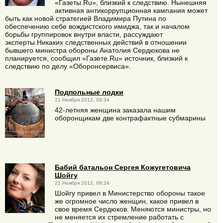
«Газеты.Ru», близкий к следствию. Нынешняя
активная антикоррупционная кампания может
быть как новой стратегией Владимира Путина по
обеспечению себе вождистского имиджа, так и началом
борьбы группировок внутри власти, рассуждают
эксперты.Никаких следственных действий в отношении
бывшего министра обороны Анатолия Сердюкова не
планируется, сообщил «Газете.Ru» источник, близкий к
следствию по делу «Оборонсервиса».
Подпольные лодки
21 Ноября 2012, 09:34
42-летняя женщина заказала нашим
оборонщикам две контрафактные субмарины
Бабий батальон Сергея Кожугетовича
Шойгу
21 Ноября 2012, 09:24
Шойгу привел в Министерство обороны такое
же огромное число женщин, какое привел в
свое время Сердюков. Меняются министры, но
не меняется их стремление работать с