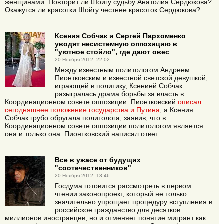
женщинами. Повторит ли Шойгу судьбу Анатолия Сердюкова?
Окажутся ли красотки Шойгу честнее красоток Сердюкова?
Ксения Собчак и Сергей Пархоменко
уводят несистемную оппозицию в
"уютное стойло", где дают овес
20 Ноября 2012, 22:02
Между известным политологом Андреем
Пионтковским и известной светской девушкой,
играющей в политику, Ксенией Собчак
разыгралась драма борьбы за власть в
Координационном совете оппозиции. Пионтковский
описал
сегодняшнее положение государства и Путина
, а Ксения
Собчак грубо обругала политолога, заявив, что в
Координационном совете оппозиции политологом является
она и только она. Пионтковский написал ответ...
Все в ужасе от будущих
"соотечественников"
20 Ноября 2012, 13:46
Госдума готовится рассмотреть в первом
чтении законопроект, который не только
значительно упрощает процедуру вступления в
российское гражданство для десятков
миллионов иностранцев, но и отменяет понятие мигрант как