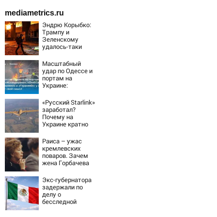
mediametrics.ru
Эндрю Корыбко:
Трампу и
Зеленскому
удалось-таки
вывести Путина
из себя – но
Масштабный
хотелось бы
удар по Одессе и
большего
портам на
Украине:
Последние
новости,
«Русский Starlink»
подробности об
заработал?
ударах России 9
Почему на
августа 2026 года
Украине кратно
увеличилась
точность
Раиса – ужас
попаданий по
кремлевских
объектам ВСУ
поваров. Зачем
жена Горбачева
требовала пять
видов каши
Экс-губернатора
каждое утро?
задержали по
делу о
бесследной
пропаже 43
студентов