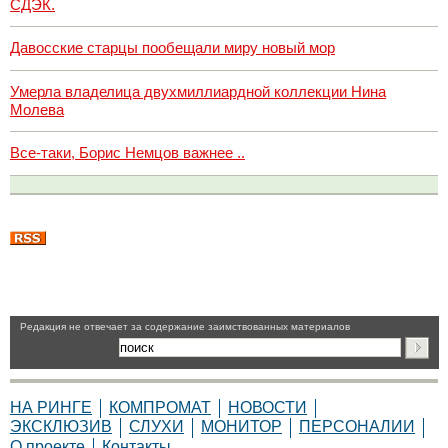
СДЭК.
Давосские старцы пообещали миру новый мор
Умерла владелица двухмиллиардной коллекции Нина
Молева
Все-таки, Борис Немцов важнее ..
Pедакция не отвечает за содержание заимствованных материалов
НА РИНГЕ
КОМПРОМАТ
НОВОСТИ
ЭКСКЛЮЗИВ
СЛУХИ
МОНИТОР
ПЕРСОНАЛИИ
О проекте
Контакты