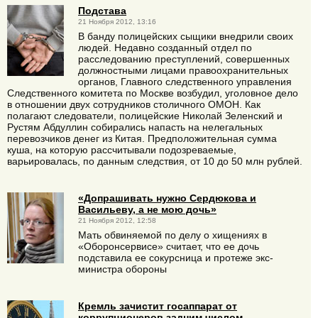
Подстава
21 Ноября 2012, 13:16
В банду полицейских сыщики внедрили своих
людей. Недавно созданный отдел по
расследованию преступлений, совершенных
должностными лицами правоохранительных
органов, Главного следственного управления
Следственного комитета по Москве возбудил, уголовное дело
в отношении двух сотрудников столичного ОМОН. Как
полагают следователи, полицейские Николай Зеленский и
Рустям Абдуллин собирались напасть на нелегальных
перевозчиков денег из Китая. Предположительная сумма
куша, на которую рассчитывали подозреваемые,
варьировалась, по данным следствия, от 10 до 50 млн рублей.
«Допрашивать нужно Сердюкова и
Васильеву, а не мою дочь»
21 Ноября 2012, 12:58
Мать обвиняемой по делу о хищениях в
«Оборонсервисе» считает, что ее дочь
подставила ее сокурсница и протеже экс-
министра обороны
Кремль зачистит госаппарат от
коррупционеров задним числом