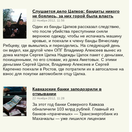
Слушается дело Цапков: бандиты никого
не боялись, за них горой была власть
22 Ноября 2012, 11:56
Один из банды Цапков рассказал следствию,
что после убийства преступники сняли
верхнюю одежду, чтобы не испачкать машину
кровью, и поехали к члену банды Вячеславу
Рябцеву, где вымылись и переоделись. На следующий день
он видел, как другой член ОПГ Владимир Алексеев вынес из
дома матери Сергея Цапка Надежды Цапок пакет с деньгами,
похищенными, по его словам, из дома Аметовых. С этими
деньгами Сергей Цапок, Владимир Алексеев и Сергей
Карпенко поехали в Ростов, где потратили их в автосалоне на
взнос для покупки автомобиля отцу Цапка.
Кавказские банки заподозрили в
отмывании
22 Ноября 2012, 11:28
За этот год банки Северного Кавказа
обналичили 103 млрд рублей. Главный из
банков-«прачечных» — Трансэнергобанк из
Махачкалы — уже лишился лицензии