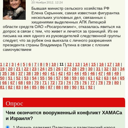
20 Ноября 2012, 12:24
Бывшая министр сельского хозяйства РФ
Елена Скрынник, самая известная фигурантка
нескольких уголовных дел, связанных с
хищениями выделенных АПК Липецкой
области средств ОАО «Росагролизинг», отказалась явиться на
допрос в связи с тем, что живет и лечится за границей. Из ее
письма на имя одного из руководителей следственной группы
следует, что за рубеж она выехала с личного разрешения
президента страны Владимира Путина в связи с плохим
самочувствием
1
|
2
|
3
|
4
|
5
|
6
|
7
|
8
|
9
|
10
|
11
|
12
|
13
|
14
|
15
|
16
|
17
|
18
|
19
|
20
|
21
|
22
|
23
|
24
|
25
|
26
|
27
|
28
|
29
|
30
|
31
|
32
|
33
|
34
|
35
|
36
|
37
|
38
|
39
|
40
|
41
|
42
|
43
|
44
|
45
|
46
|
47
|
48
|
49
|
50
|
51
|
52
|
53
|
54
|
55
|
56
|
57
|
58
|
59
|
60
|
61
|
62
|
63
|
64
|
65
|
66
|
67
|
68
|
69
|
70
|
71
|
72
|
73
|
74
|
75
|
76
|
77
|
78
|
79
|
80
|
81
|
82
|
83
|
84
|
85
|
86
|
87
|
88
|
89
|
90
|
91
|
92
|
Опрос
Чем окончится вооруженный конфликт ХАМАСа
и Израиля?
1.Израиль размажет Палестину и палестинский народ