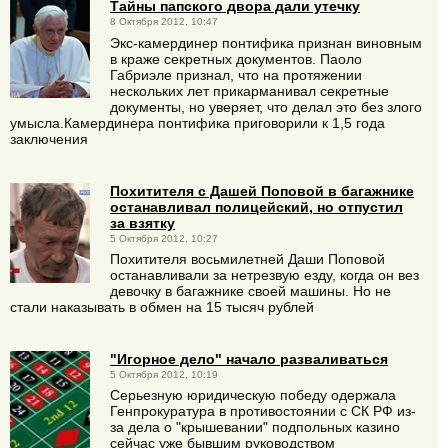
Тайны папского двора дали утечку
8 Октября 2012, 10:47
Экс-камердинер понтифика признан виновным
в краже секретных документов. Паоло
Габриэле признал, что на протяжении
нескольких лет прикарманивал секретные
документы, но уверяет, что делал это без злого
умысла.Камердинера понтифика приговорили к 1,5 года
заключения
Похитителя с Дашей Поповой в багажнике
останавливал полицейский, но отпустил
за взятку
5 Октября 2012, 10:27
Похитителя восьмилетней Даши Поповой
останавливали за нетрезвую езду, когда он вез
девочку в багажнике своей машины. Но не
стали наказывать в обмен на 15 тысяч рублей
"Игорное дело" начало разваливаться
5 Октября 2012, 10:19
Серьезную юридическую победу одержала
Генпрокуратура в противостоянии с СК РФ из-
за дела о "крышевании" подпольных казино
сейчас уже бывшим руководством