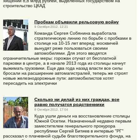
хищении 8,8 млрд рублей, выделенных государством на
строительство ЦКАД
Пробкам объявили рельсовую войну
9 Октября 2012, 12:21
Команда Сергея Собянина выработала
стратегическую линию по борьбе с пробками в
столице на 10-15 лет вперед: москвичей
вынудят реже пользоваться своими
автомобилями. Для этого вводятся
ограничительные меры: горожан отучат от бесплатной
парковки в центре, а в начале 2013 года из столицы начнут
выжимать грузовики. Еще два года назад власти все силы
бросали на расширение автомагистралей, теперь же строят
новые железнодорожные пути: автомобилистов хотят
пересадить на электрички
Сколько ни делай из них граждан, все
равно получатся родственники
8 Октября 2012, 17:04
Куда ушли деньги на восстановление столицы
Южной Осетии. Назначенный недавно первым
заместителем генерального прокурора
республики Сергей Битиев в интервью "РГ"
рассказал о плачевной судьбе благотворительного фонда, на