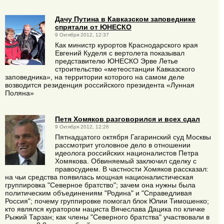
Дачу Путина в Кавказском заповеднике
спрятали от ЮНЕСКО
9 Октября 2012, 12:37
Как министр курортов Краснодарского края
Евгений Куделя с вертолета показывал
представителю ЮНЕСКО Эрве Летье
строительство «метеостанции Кавказского
заповедника», на территории которого на самом деле
возводится резиденция российского президента «Лунная
Поляна»
Петя Хомяков разговорился и всех сдал
9 Октября 2012, 12:26
Пятнадцатого октября Гагаринский суд Москвы
рассмотрит уголовное дело в отношении
идеолога российских националистов Петра
Хомякова. Обвиняемый заключил сделку с
правосудием. В частности Хомяков рассказал:
на чьи средства появилась мощная националистическая
группировка "Северное братство"; зачем она нужны была
политическим объединениям "Родина" и "Справедливая
Россия"; почему группировке помогал блок Юлии Тимошенко;
кто являлся куратором нациста Вячеслава Дацика по кличке
Рыжий Тарзан; как члены "Северного братства" участвовали в