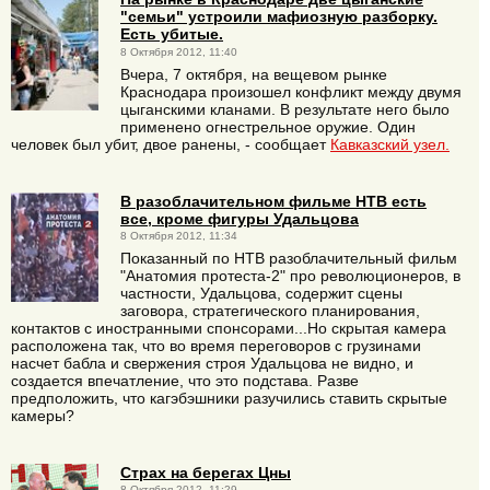
"семьи" устроили мафиозную разборку.
Есть убитые.
8 Октября 2012, 11:40
Вчера, 7 октября, на вещевом рынке
Краснодара произошел конфликт между двумя
цыганскими кланами. В результате него было
применено огнестрельное оружие. Один
человек был убит, двое ранены, - сообщает
Кавказский узел.
В разоблачительном фильме НТВ есть
все, кроме фигуры Удальцова
8 Октября 2012, 11:34
Показанный по НТВ разоблачительный фильм
"Анатомия протеста-2" про революционеров, в
частности, Удальцова, содержит сцены
заговора, стратегического планирования,
контактов с иностранными спонсорами...Но скрытая камера
расположена так, что во время переговоров с грузинами
насчет бабла и свержения строя Удальцова не видно, и
создается впечатление, что это подстава. Разве
предположить, что кагэбэшники разучились ставить скрытые
камеры?
Страх на берегах Цны
8 Октября 2012, 11:29