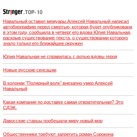
Навальный оставил мемуары.Алексей Навальный написал
автобиографию перед смертью, которая будет опубликована
в этом году, сообщила в четверг его вдова Юлия Навальная,
раскрыв существование текста, о существовании которого
знало только его ближайшее окружен
Юлия Навальная не справилась с ролью вдовы героя
Новые русские сенсации
В колонии "Полярный волк" внезапно умер Алексей
Навальный
Какая компания по доставке самая отвратительная? Это
СДЭК.
Давосские старцы пообещали миру новый мор
Общественники требуют запретить роман Сорокина