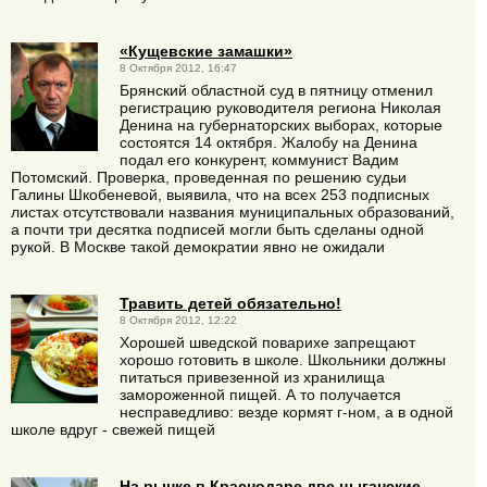
«Кущевские замашки»
8 Октября 2012, 16:47
Брянский областной суд в пятницу отменил
регистрацию руководителя региона Николая
Денина на губернаторских выборах, которые
состоятся 14 октября. Жалобу на Денина
подал его конкурент, коммунист Вадим
Потомский. Проверка, проведенная по решению судьи
Галины Шкобеневой, выявила, что на всех 253 подписных
листах отсутствовали названия муниципальных образований,
а почти три десятка подписей могли быть сделаны одной
рукой. В Москве такой демократии явно не ожидали
Травить детей обязательно!
8 Октября 2012, 12:22
Хорошей шведской поварихе запрещают
хорошо готовить в школе. Школьники должны
питаться привезенной из хранилища
замороженной пищей. А то получается
несправедливо: везде кормят г-ном, а в одной
школе вдруг - свежей пищей
На рынке в Краснодаре две цыганские