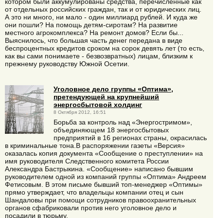
котором были аккумулированы средства, перечисленные как
от отдельных российских граждан, так и от юридических лиц.
А это ни много, ни мало - один миллиард рублей. И куда же
они пошли? На помощь детям-сиротам? На развитие
местного агрокомплекса? На ремонт домов? Если бы...
Выяснилось, что большая часть денег передана в виде
беспроцентных кредитов сроком на сорок девять лет (то есть,
как вы сами понимаете - безвозвратных) лицам, близким к
прежнему руководству Южной Осетии.
Уголовное дело группы «Оптима»,
претендующей на крупнейший
энергосбытовой холдинг
8 Октября 2012, 16:51
Борьба за контроль над «Энергостримом»,
объединяющем 18 энергосбытовых
предприятий в 16 регионах страны, окрасилась
в криминальные тона.В распоряжении газеты «Версия»
оказалась копия документа «Сообщение о преступлении» на
имя руководителя Следственного комитета России
Александра Бастрыкина. «Сообщение» написано бывшим
руководителем одной из компаний группы «Оптима» Андреем
Фетисовым. В этом письме бывший топ-менеджер «Оптимы»
прямо утверждает, что владельцы компании отец и сын
Шандаловы при помощи сотрудников правоохранительных
органов сфабриковали против него уголовное дело и
посадили в тюрьму.