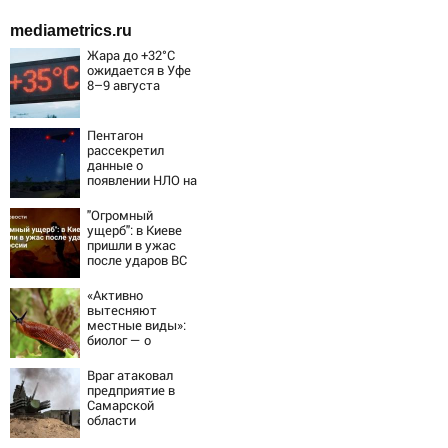
mediametrics.ru
Жара до +32°C
ожидается в Уфе
8–9 августа
Пентагон
рассекретил
данные о
появлении НЛО на
Ближнем Востоке
"Огромный
ущерб": в Киеве
пришли в ужас
после ударов ВС
России
«Активно
вытесняют
местные виды»:
биолог — о
распространении
испанских
Враг атаковал
слизней и
предприятие в
эффективных
Самарской
способах борьбы
области
с ними