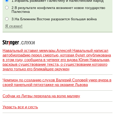
1.Израиль размажет Палестину и палестинский народ
2.В результате конфликта возникнет новое государство
Палестина
3.На Ближнем Востоке разразится большая война
Навальный оставил мемуары.Алексей Навальный написал
автобиографию перед смертью, которая будет опубликована
в этом году, сообщила в четверг его вдова Юлия Навальная,
раскрыв существование текста, о существовании которого
знало только его ближайшее окружен
Чемпион по созданию слухов Валерий Соловей умер вчера в
своей панельной пятиэтажке на окраине Львова
Собчак из Литвы передала на волю маляву
Украсть все и сесть