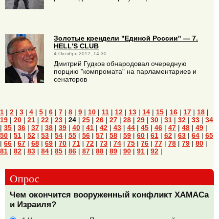
Золотые крендели "Единой России" — 7.
HELL'S CLUB
4 Октября 2012, 14:30
Дмитрий Гудков обнародовал очередную
порцию "компромата" на парламентариев и
сенаторов
1
|
2
|
3
|
4
|
5
|
6
|
7
|
8
|
9
|
10
|
11
|
12
|
13
|
14
|
15
|
16
|
17
|
18
|
19
|
20
|
21
|
22
|
23
|
24
|
25
|
26
|
27
|
28
|
29
|
30
|
31
|
32
|
33
|
34
|
35
|
36
|
37
|
38
|
39
|
40
|
41
|
42
|
43
|
44
|
45
|
46
|
47
|
48
|
49
|
50
|
51
|
52
|
53
|
54
|
55
|
56
|
57
|
58
|
59
|
60
|
61
|
62
|
63
|
64
|
65
|
66
|
67
|
68
|
69
|
70
|
71
|
72
|
73
|
74
|
75
|
76
|
77
|
78
|
79
|
80
|
81
|
82
|
83
|
84
|
85
|
86
|
87
|
88
|
89
|
90
|
91
|
92
|
Опрос
Чем окончится вооруженный конфликт ХАМАСа
и Израиля?