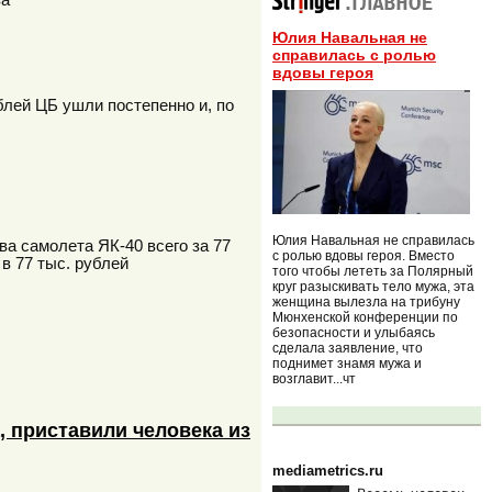
ва
Юлия Навальная не
справилась с ролью
вдовы героя
лей ЦБ ушли постепенно и, по
Юлия Навальная не справилась
а самолета ЯК-40 всего за 77
с ролью вдовы героя. Вместо
в 77 тыс. рублей
того чтобы лететь за Полярный
круг разыскивать тело мужа, эта
женщина вылезла на трибуну
Мюнхенской конференции по
безопасности и улыбаясь
сделала заявление, что
поднимет знамя мужа и
возглавит...чт
, приставили человека из
mediametrics.ru