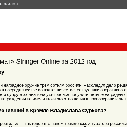
териалов
ат» Stringer Online за 2012 год
ду
ли наградное оружие трем сотням россиян. Расследуя дело ре
о в посредничестве во взяточничестве, сотрудники оперативно-
его супруга за два года ухитрились получить четыре наградных 
 награждения не имели никакого отношения к правоохранительн
 сменивший в Кремле Владислава Суркова?
оитель» — так говорят о новом кремлевском кураторе российс