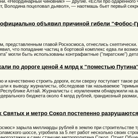
и. «Неординарный чиновник» — другие. «Если про одаренного че
чит, Володина поцеловал дьявол», — наотмашь бьет первый сек
 официально объявил причиной гибели "Фобос-Г
м, представленным главой Роскосмоса, отнеслись скептически. Т
явил, что попадание частиц в бортовой комплекс едва ли возмо
та" могли быть использованы контрафактные ("пиратские") дет
али по дороге ценой 4 млрд к "поместью Путина
о и качественно строить дороги, если сверху поступает такое 
ишли к выводу журналисты, обследовав так называемое "примык
в Республике Алтай. Журналисты с изумлением обнаружили на а
дерального бюджета около 4 млрд рублей, грандиозный размах,
х Святых и метро Сокол постепенно разрушаютс
мос» зарыла миллиарды рублей в землю при строительстве тр
оламского шоссе, угробила за 5 лет работ несколько своих стро
многоэтажки и саму станцию метрополитена Сокол. Отчет Обще