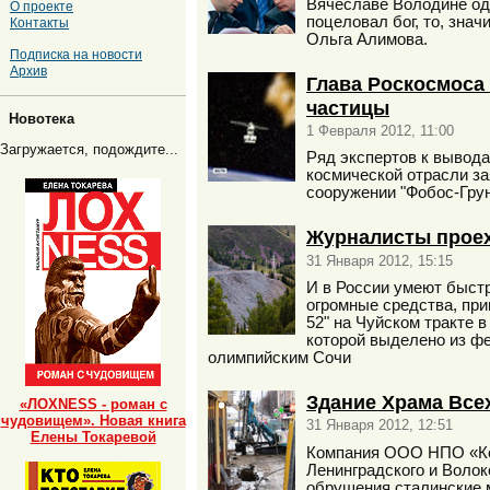
Вячеславе Володине одн
О проекте
поцеловал бог, то, зна
Контакты
Ольга Алимова.
Подписка на новости
Архив
Глава Роскосмоса
частицы
Новотека
1 Февраля 2012, 11:00
Загружается, подождите...
Ряд экспертов к вывода
космической отрасли за
сооружении "Фобос-Грун
Журналисты проех
31 Января 2012, 15:15
И в России умеют быстр
огромные средства, пр
52" на Чуйском тракте 
которой выделено из фе
олимпийским Сочи
Здание Храма Все
«ЛОХNESS - роман с
чудовищем». Новая книга
31 Января 2012, 12:51
Елены Токаревой
Компания ООО НПО «Кос
Ленинградского и Волок
обрушения сталинские 