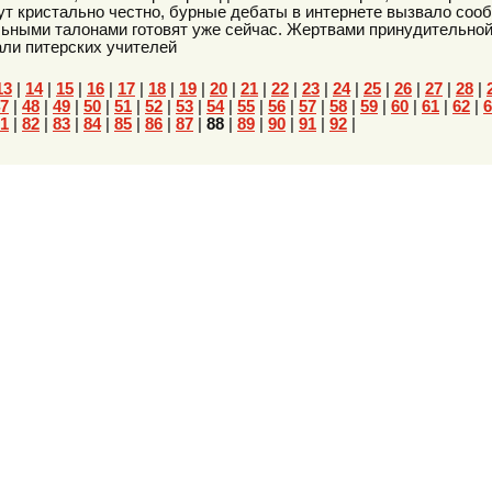
т кристально честно, бурные дебаты в интернете вызвало соо
льными талонами готовят уже сейчас. Жертвами принудительной
али питерских учителей
13
|
14
|
15
|
16
|
17
|
18
|
19
|
20
|
21
|
22
|
23
|
24
|
25
|
26
|
27
|
28
|
7
|
48
|
49
|
50
|
51
|
52
|
53
|
54
|
55
|
56
|
57
|
58
|
59
|
60
|
61
|
62
|
6
1
|
82
|
83
|
84
|
85
|
86
|
87
|
88
|
89
|
90
|
91
|
92
|