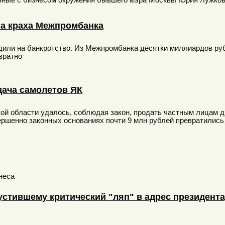
занные с бизнесом окружения бывшего мэра Москвы Юрия Лужко
а краха Межпромбанка
или на банкротство. Из Межпромбанка десятки миллиардов руб
вратно
дача самолетов ЯК
й области удалось, соблюдая закон, продать частным лицам дв
вершенно законных основаниях почти 9 млн рублей превратились 
неса
устившему критический "ляп" в адрес президента