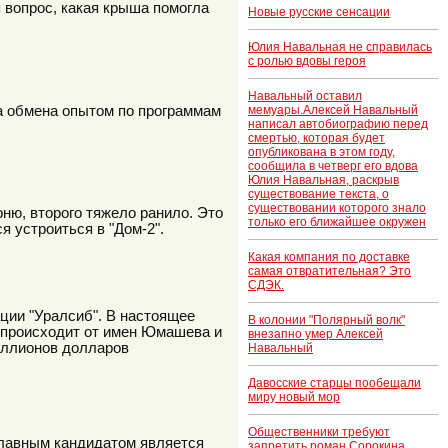
 вопрос, какая крыша помогла
Новые русские сенсации
Юлия Навальная не справилась
с ролью вдовы героя
Навальный оставил
а обмена опытом по программам
мемуары.Алексей Навальный
написал автобиографию перед
смертью, которая будет
опубликована в этом году,
сообщила в четверг его вдова
Юлия Навальная, раскрыв
существование текста, о
существовании которого знало
рню, второго тяжело ранило. Это
только его ближайшее окружен
 устроиться в "Дом-2".
Какая компания по доставке
самая отвратительная? Это
СДЭК.
ции "Уралсиб". В настоящее
В колонии "Полярный волк"
о происходит от имен Юмашева и
внезапно умер Алексей
иллионов долларов
Навальный
Давосские старцы пообещали
миру новый мор
Общественники требуют
 главным кандидатом является
запретить роман Сорокина