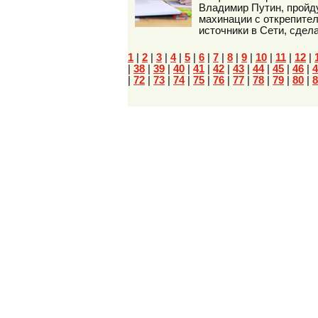
Владимир Путин, пройду
махинации с открепите
источники в Сети, сдел
1
|
2
|
3
|
4
|
5
|
6
|
7
|
8
|
9
|
10
|
11
|
12
|
|
38
|
39
|
40
|
41
|
42
|
43
|
44
|
45
|
46
|
4
|
72
|
73
|
74
|
75
|
76
|
77
|
78
|
79
|
80
|
8