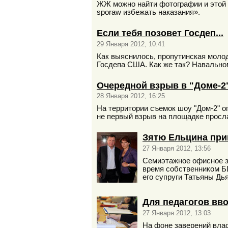
ЖЖ можно найти фотографии и этой м
sporaw избежать наказания».
Если тебя позовет Госдеп...
29 Января 2012, 10:41
Как выяснилось, пропутинская моло
Госдепа США. Как же так? Навально
Очередной взрыв в "Доме-2
28 Января 2012, 16:25
На территории съемок шоу "Дом-2" о
не первый взрыв на площадке просла
Зятю Ельцина при
27 Января 2012, 13:56
Семиэтажное офисное зд
время собственником БЦ
его супруги Татьяны Дь
Для педагогов вв
27 Января 2012, 13:03
На фоне заверений влас