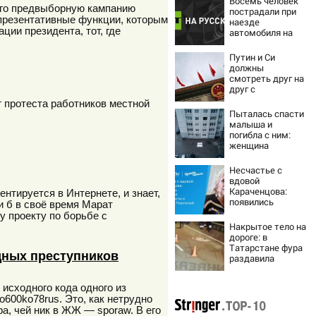
Восемь человек
его предвыборную кампанию
пострадали при
презентативные функции, которым
наезде
ции президента, тот, где
автомобиля на
пешеходов в
Омске
Путин и Си
должны
смотреть друг на
друг с
подозрением:
 протеста работников местной
Зеленский
Пыталась спасти
поставил задачу
малыша и
своим
погибла с ним:
дипломатам
женщина
разбилась
насмерть на
Несчастье с
глазах у детей
вдовой
06/08/2026 –
Караченцова:
нтируется в Интернете, и знает,
Новости
появились
и б в своё время Марат
печальные
у проекту по борьбе с
подробности о
Накрытое тело на
Людмиле
дороге: в
Поргиной
Татарстане фура
дных преступников
раздавила
женщину - видео
06/08/2026 –
исходного кода одного из
Новости
600ko78rus. Это, как нетрудно
ра, чей ник в ЖЖ — sporaw. В его