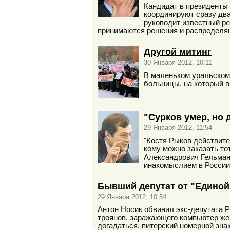
Кандидат в президенты
координируют сразу дв
руководит известный ре
принимаются решения и распределя
Другой митинг
30 Января 2012, 10:11
В маленьком уральском
больницы, на который 
"Сурков умер, но 
29 Января 2012, 11:54
"Костя Рыков действите
кому можно заказать то
Александрович Гельман 
инакомыслием в России
Бывший депутат от "Единой
29 Января 2012, 10:54
Антон Носик обвинил экс-депутата 
троянов, заражающего компьютер же
догадаться, питерский номерной знак