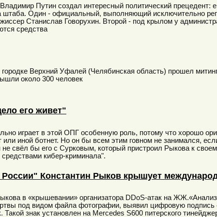
 Владимир Путин создал интересный политический прецедент: 
а штаба. Один - официальный, выполняющий исключительно ре
жиссер Станислав Говорухин. Второй - под крылом у администра
ются средства
 городке Верхний Уфалей (Челябинская область) прошел митинг
вышли около 300 человек
дело его живет"
льно играет в этой ОПГ особенную роль, потому что хорошо орие
т или иной ботнет. Но он бы всем этим говном не занимался, есл
не свёл бы его с Сурковым, который пристроил Рыкова к своем
 средствами кибер-криминала".
 России" Константин Рыков крышует междунаро
Рыкова в «крышевании» организатора DDoS-атак на ЖЖ.«Анализ 
ртвы под видом файла фотографии, выявил цифровую подпись o
. Такой знак установлен на Mercedes S600 питерского тинейдже