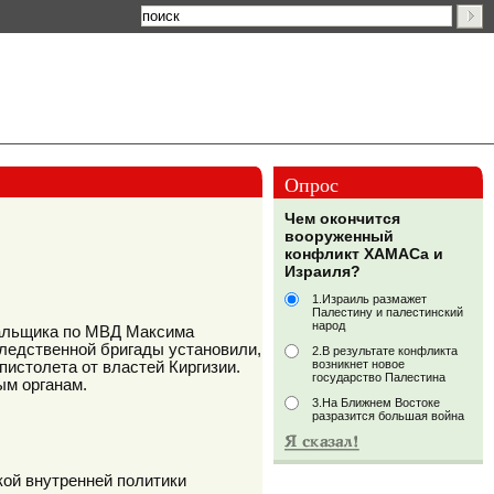
Опрос
Чем окончится
вооруженный
конфликт ХАМАСа и
Израиля?
1.Израиль размажет
Палестину и палестинский
народ
шальщика по МВД Максима
следственной бригады установили,
2.В результате конфликта
возникнет новое
пистолета от властей Киргизии.
государство Палестина
ым органам.
3.На Ближнем Востоке
разразится большая война
кой внутренней политики