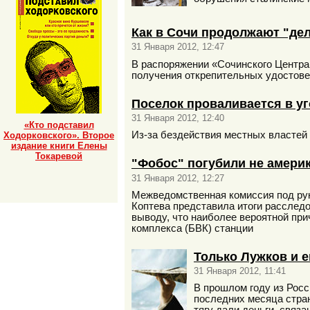
Как в Сочи продолжают "де
31 Января 2012, 12:47
В распоряжении «Сочинского Центра
получения открепительных удостовер
Поселок проваливается в уг
31 Января 2012, 12:40
«Кто подставил
Из-за бездействия местных властей 
Ходорковского». Второе
издание книги Елены
Токаревой
"Фобос" погубили не амери
31 Января 2012, 12:27
Межведомственная комиссия под рук
Коптева представила итоги расслед
выводу, что наиболее вероятной при
комплекса (БВК) станции
Только Лужков и 
31 Января 2012, 11:41
В прошлом году из Росси
последних месяца страну