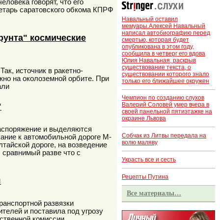
ловека говорят, что его
ретарь саратовского обкома КПРФ
Навальный оставил
мемуары.Алексей Навальный
написал автобиографию перед
рунта" космические
смертью, которая будет
опубликована в этом году,
сообщила в четверг его вдова
Юлия Навальная, раскрыв
существование текста, о
ак, источник в ракетно-
существовании которого знало
жно на околоземной орбите. При
только его ближайшее окружен
али
Чемпион по созданию слухов
"
Валерий Соловей умер вчера в
своей панельной пятиэтажке на
окраине Львова
распоряжение и выделяются
Собчак из Литвы передала на
ание к автомобильной дороге M-
волю маляву
лтайской дороге, на возведение
 сравнимый разве что с
Украсть все и сесть
Рецепты Путина
я
Все материалы…
анспортной развязки
ителей и поставила под угрозу
ственной комиссии