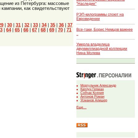
бщение из Петербурга: массовые
"Наследие"
 кампании, как свидетельствуют
РЭП-килограммы споют на
Евровидении
29
|
30
|
31
|
32
|
33
|
34
|
35
|
36
|
37
Все-таки, Борис Немцов важнее
3
|
64
|
65
|
66
|
67
|
68
|
69
|
70
|
71
..
Умерла владелица
двухмиллиардной коллекции
Нина Молева
Моргульчик Александр
Каплун Герман
Собчак Ксения
Антонов Роман
Усманов Алишер
Еще…