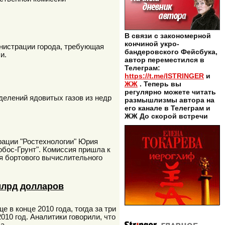
В связи с закономерной
кончиной укро-
нистрации города, требующая
бандеровского Фейсбука,
и.
автор переместился в
Телеграм:
https://t.me/ISTRINGER
и
ЖЖ
. Теперь вы
регулярно можете читать
делений ядовитых газов из недр
размышлизмы автора на
его канале в Телеграм и
ЖЖ До скорой встречи
рации "Ростехнологии" Юрия
бос-Грунт". Комиссия пришла к
я бортового вычислительного
млрд долларов
 в конце 2010 года, тогда за три
010 год. Аналитики говорили, что