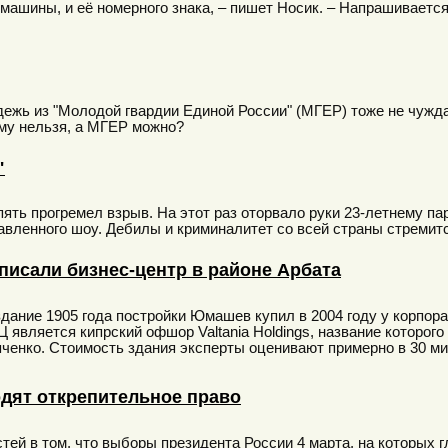
ашины, и её номерного знака, – пишет Носик. – Напрашивается
дежь из "Молодой гвардии Единой России" (МГЕР) тоже не чужд
му нельзя, а МГЕР можно?
"
пять прогремел взрыв. На этот раз оторвало руки 23-летнему па
вленного шоу. Дебилы и криминалитет со всей страны стремится
писали бизнес-центр в районе Арбата
ание 1905 года постройки Юмашев купил в 2004 году у корпора
 является кипрский офшор Valtania Holdings, название которог
яченко. Стоимость здания эксперты оценивают примерно в 30 м
одят открепительное право
тей в том, что выборы президента России 4 марта, на которых