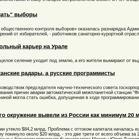
лать" выборы
 общественного контроля выборов» оказалась разнарядка Адми
ений от избирателей, - работников санаторно-курортной отрасл
ольный карьер на Урале
целое селение уходит под землю, а его жители вымирают от вы
канские радары, а русские программисты
оводством председателя научно-технического совета госкорпо
ования причин аварии автоматической межпланетной станции "Фо
чиной могла стать ошибка, допущенная в ходе программировани
его окружение вывели из России как минимум 20 
и утекло $84,2 млрд. Проблема с оттоком капитала началась еще
 покинуло около $20 млрд. - это две трети от всего объема за 2