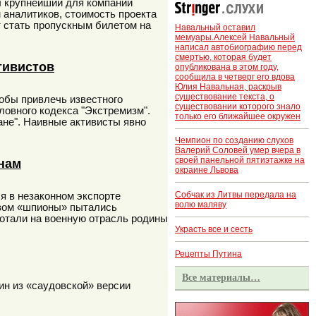
л крупнейший для компании
 аналитиков, стоимость проекта
т стать пропускным билетом на
Навальный оставил
мемуары.Алексей Навальный
написал автобиографию перед
смертью, которая будет
тивистов
опубликована в этом году,
сообщила в четверг его вдова
Юлия Навальная, раскрыв
существование текста, о
обы привлечь известного
существовании которого знало
ловного кодекса "Экстремизм".
только его ближайшее окружен
ане". Наивные активисты явно
Чемпион по созданию слухов
Валерий Соловей умер вчера в
своей панельной пятиэтажке на
нам
окраине Львова
Собчак из Литвы передала на
я в незаконном экспорте
волю маляву
азом «шпионы» пытались
ботали на военную отрасль родины
Украсть все и сесть
Рецепты Путина
Все материалы…
ин из «саудовской» версии