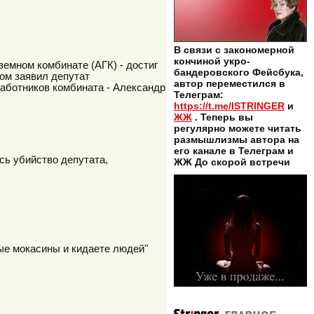
В связи с закономерной
кончиной укро-
емном комбинате (АГК) - достиг
бандеровского Фейсбука,
том заявил депутат
автор переместился в
работников комбината - Александр
Телеграм:
https://t.me/ISTRINGER
и
ЖЖ
. Теперь вы
регулярно можете читать
размышлизмы автора на
его канале в Телеграм и
сь убийство депутата,
ЖЖ До скорой встречи
ные мокасины и кидаете людей"