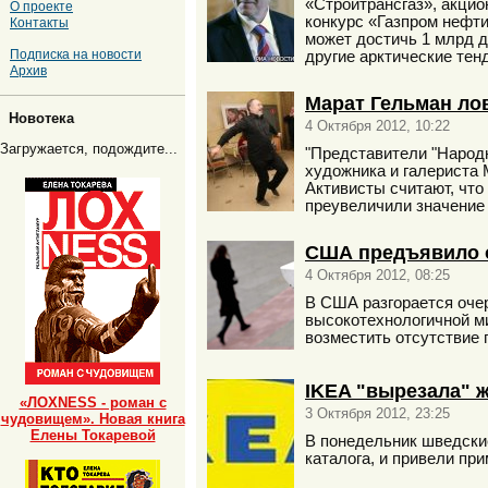
«Стройтрансгаз», акцио
О проекте
конкурс «Газпром нефти
Контакты
может достичь 1 млрд д
Подписка на новости
другие арктические тен
Архив
Марат Гельман ло
Новотека
4 Октября 2012, 10:22
Загружается, подождите...
"Представители "Народн
художника и галериста 
Активисты считают, что
преувеличили значение 
США предъявило 
4 Октября 2012, 08:25
В США разгорается оче
высокотехнологичной м
возместить отсутствие 
IKEA "вырезала" ж
«ЛОХNESS - роман с
3 Октября 2012, 23:25
чудовищем». Новая книга
Елены Токаревой
В понедельник шведские
каталога, и привели при