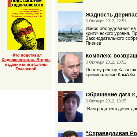
Жадность Дерипас
3 Октября 2012, 22:51
Износ оборудования на 
критического уровня. П
Законодательного собра
Пивнев
Комплекс возвращ
«Кто подставил
Ходорковского». Второе
3 Октября 2012, 10:52
издание книги Елены
Токаревой
Почему ректор Казанско
криминальные КамАЗы и
Обращение дага к
3 Октября 2012, 10:35
"Вам родители денег да
"Справедливая Рос