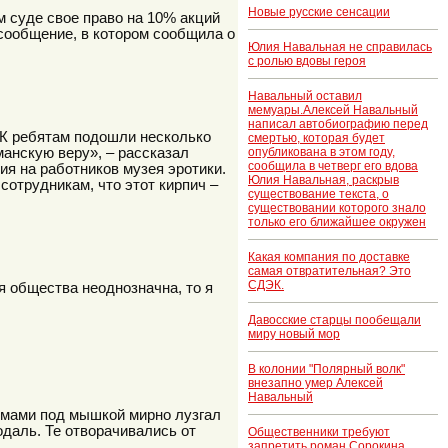
Новые русские сенсации
 суде свое право на 10% акций
 сообщение, в котором сообщила о
Юлия Навальная не справилась
с ролью вдовы героя
Навальный оставил
мемуары.Алексей Навальный
написал автобиографию перед
 К ребятам подошли несколько
смертью, которая будет
манскую веру», – рассказал
опубликована в этом году,
сообщила в четверг его вдова
ия на работников музея эротики.
Юлия Навальная, раскрыв
сотрудникам, что этот кирпич –
существование текста, о
существовании которого знало
только его ближайшее окружен
Какая компания по доставке
самая отвратительная? Это
СДЭК.
я общества неоднозначна, то я
Давосские старцы пообещали
миру новый мор
В колонии "Полярный волк"
внезапно умер Алексей
Навальный
мами под мышкой мирно лузгал
одаль. Те отворачивались от
Общественники требуют
запретить роман Сорокина