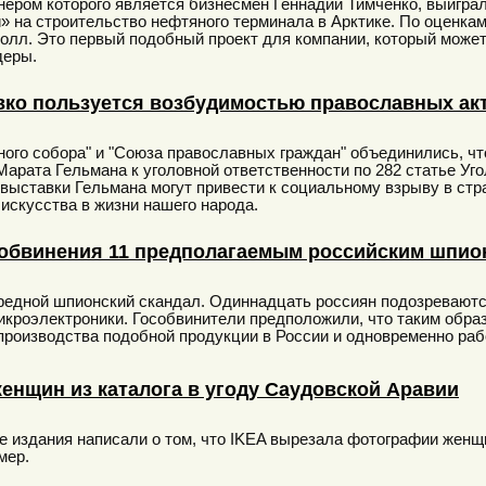
нером которого является бизнесмен Геннадий Тимченко, выигра
» на строительство нефтяного терминала в Арктике. По оценкам
олл. Это первый подобный проект для компании, который може
деры.
вко пользуется возбудимостью православных ак
ого собора" и "Союза православных граждан" объединились, чт
Марата Гельмана к уголовной ответственности по 282 статье Уго
 выставки Гельмана могут привести к социальному взрыву в стр
искусства в жизни нашего народа.
обвинения 11 предполагаемым российским шпио
редной шпионский скандал. Одиннадцать россиян подозреваютс
икроэлектроники. Гособвинители предположили, что таким обр
производства подобной продукции в России и одновременно ра
енщин из каталога в угоду Саудовской Аравии
 издания написали о том, что IKEA вырезала фотографии женщ
мер.