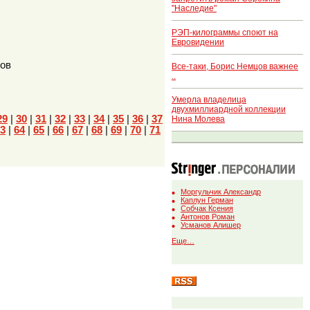
"Наследие"
РЭП-килограммы споют на
Евровидении
ров
Все-таки, Борис Немцов важнее
..
Умерла владелица
двухмиллиардной коллекции
29
|
30
|
31
|
32
|
33
|
34
|
35
|
36
|
37
Нина Молева
3
|
64
|
65
|
66
|
67
|
68
|
69
|
70
|
71
Моргульчик Александр
Каплун Герман
Собчак Ксения
Антонов Роман
Усманов Алишер
Еще…