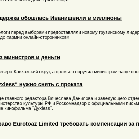
ддержка обошлась Иванишвили в миллионы
логи перед выборами предоставляли новому грузинскому лидеру
до «армии онлайн-сторонников»
з министров и деньги
веро-Кавказский округ, а премьер поручил министрам чаще пос
less" нужно снять с проката
лице главного редактора Вячеслава Данилова и заведующего отд
истерство культуры РФ и Роскомнадзор с официальными письма
е кинофильма "Духless".
раво Eurotoaz Limited требовать компенсации за