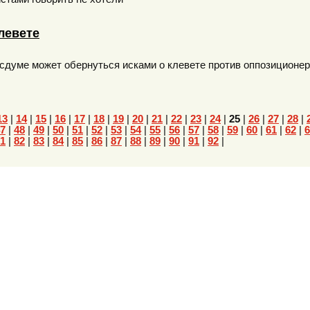
левете
сдуме может обернуться исками о клевете против оппозиционе
13
|
14
|
15
|
16
|
17
|
18
|
19
|
20
|
21
|
22
|
23
|
24
|
25
|
26
|
27
|
28
|
7
|
48
|
49
|
50
|
51
|
52
|
53
|
54
|
55
|
56
|
57
|
58
|
59
|
60
|
61
|
62
|
6
1
|
82
|
83
|
84
|
85
|
86
|
87
|
88
|
89
|
90
|
91
|
92
|