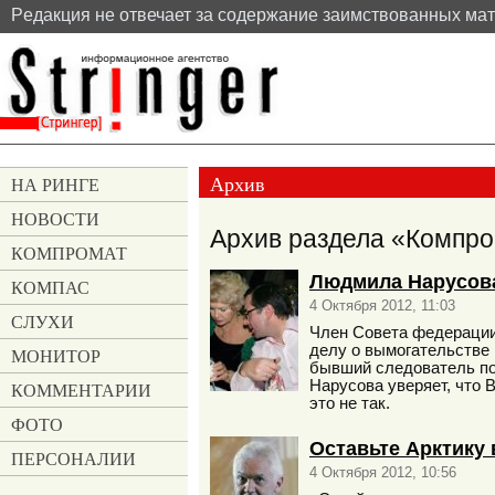
Pедакция не отвечает за содержание заимствованных ма
Архив
НА РИНГЕ
НОВОСТИ
Архив раздела «Компром
КОМПРОМАТ
Людмила Нарусова
КОМПАС
4 Октября 2012, 11:03
СЛУХИ
Член Совета федерации
делу о вымогательстве
МОНИТОР
бывший следователь по
Нарусова уверяет, что 
КОММЕНТАРИИ
это не так.
ФОТО
Оставьте Арктику 
ПЕРСОНАЛИИ
4 Октября 2012, 10:56