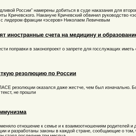
ливой России" намерены добиться в суде наказания для второ
иты Кричевского. Накануне Кричевский обвинил руководство «э
 с лидером фракции «эсеров» Николаем Левичевым
ят иностранные счета на медицину и образовани
ти поправки в законопроект о запрете для госслужащих иметь 
ткую резолюцию по России
 ПАСЕ резолюции оказался даже жестче, чем был изначально. 
текст, не прошли
оммунизма
меняло отношение к семье и к взаимоотношениям родителей и 
ии и разработаны законы в каждой стране, сообщающие о том, 
 он стоял последние три месяца.