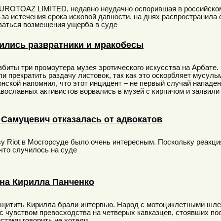
UROTOAZ LIMITED, недавно неудачно оспорившая в российском
за истечения срока исковой давности, на днях распространила
ваться возмещения ущерба в суде
тились развратники и мракобесы
биты три промоутера музея эротического искусства на Арбате.
ли прекратить раздачу листовок, так как это оскорбляет мусуль
онской напомнил, что этот инцидент – не первый случай нападен
авославных активистов ворвались в музей с кирпичом и заявили 
 Самуцевич отказалась от адвокатов
y Riot в Мосгорсуде было очень интересным. Поскольку реакци
 что случилось на суде
 на Кирилла Панченко
щитить Кирилла брали интервью. Народ с мотоциклетными шле
с чувством превосходства на четверых кавказцев, стоявших по
стами говорить не хотели