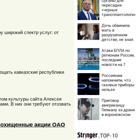
Органы для
пересадки
«черные
трансплантологи»
извлекали у еще
живых пациентов
Дочь обвинила
мать в
 широкий спектр услуг: от
разрушенном
детстве, не зная
всей правды о
своём отце -
Атаки БПЛА по
история одной
регионам России,
семьи
последние
новости на 7
августа 2026:
ещать кавказские республики
последствия,
Россиянам
атаки на склады
напомнили, что
Wildberries,
газовые приборы
состояние
нельзя
пострадавших
ремонтировать
самостоятельно
елом культуры сайта Алексея
Приговор
ми. В них они требуют отозвать
американцу
Гилману за драки
в воронежском
СИЗО
потребовали
 похищенные акции ОАО
ужесточить -
Новости на
Вести.ru