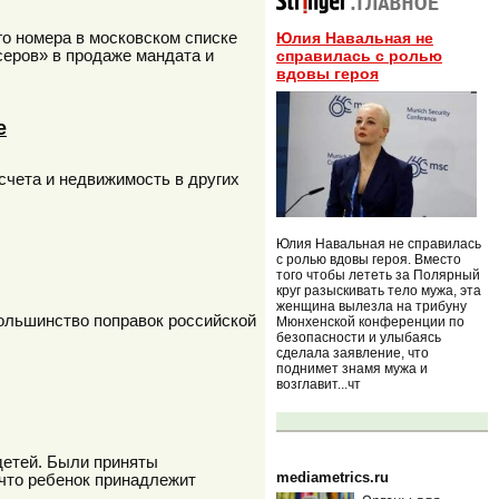
го номера в московском списке
Юлия Навальная не
серов» в продаже мандата и
справилась с ролью
вдовы героя
е
счета и недвижимость в других
Юлия Навальная не справилась
с ролью вдовы героя. Вместо
того чтобы лететь за Полярный
круг разыскивать тело мужа, эта
женщина вылезла на трибуну
Большинство поправок российской
Мюнхенской конференции по
безопасности и улыбаясь
сделала заявление, что
поднимет знамя мужа и
возглавит...чт
детей. Были приняты
mediametrics.ru
что ребенок принадлежит