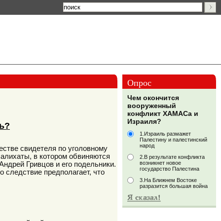
Опрос
Чем окончится
вооруженный
конфликт ХАМАСа и
Израиля?
ь?
1.Израиль размажет
Палестину и палестинский
народ
стве свидетеля по уголовному
алихаты, в котором обвиняются
2.В результате конфликта
возникнет новое
ндрей Гривцов и его подельники.
государство Палестина
о следствие предполагает, что
3.На Ближнем Востоке
разразится большая война