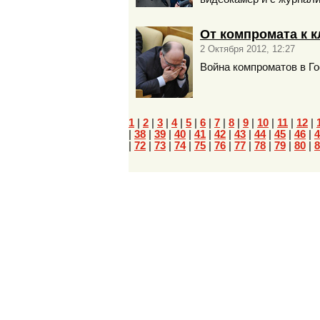
От компромата к к
2 Октября 2012, 12:27
Война компроматов в Го
1
|
2
|
3
|
4
|
5
|
6
|
7
|
8
|
9
|
10
|
11
|
12
|
|
38
|
39
|
40
|
41
|
42
|
43
|
44
|
45
|
46
|
4
|
72
|
73
|
74
|
75
|
76
|
77
|
78
|
79
|
80
|
8