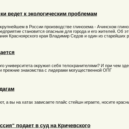
ки ведет к экологическим проблемам
крупнейшем в России производстве глинозема - Ачинском глиноз
редприятие становится опасным для города и его жителей. Об э
ния Красноярского края Владимир Седов и один из старейших 
ается
го университета окружил себя телохранителями? И при чем зде
 прежние знакомства с лидерами могущественной ОПГ
 дагам
ют, а вы на хатах зависаете плайс стейшн играете, носите крас
сия" подает в суд на Кричевского