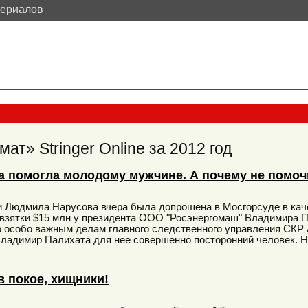
териалов
ат» Stringer Online за 2012 год
 помогла молодому мужчине. А почему не помоч
 Людмила Нарусова вчера была допрошена в Мосгорсуде в каче
 взятки $15 млн у президента ООО "Росэнергомаш" Владимира П
 особо важным делам главного следственного управления СКР А
Владимир Палихата для нее совершенно посторонний человек. Н
в покое, хищники!