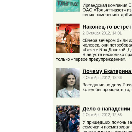
Ирландская компания E
ОАО «Тольяттиазот» из-
своих намерениях доби
Наконец-то встре
2 Октября 2012, 14:01
«Вчера вечером были из
человек, они потребова
«Газете.Ru» Донской. Д
В августе несколько пр
только «первое предупреждение».
Почему Екатерина
2 Октября 2012, 13:36
Заседание по делу Puss
хотел бы прояснить то,
Дело о нападении
2 Октября 2012, 12:56
У пришедших помочь за
семечки и посматривал 
видеокамер и с журнали