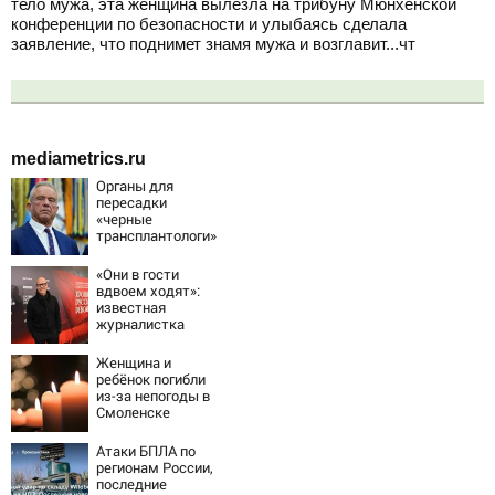
тело мужа, эта женщина вылезла на трибуну Мюнхенской
конференции по безопасности и улыбаясь сделала
заявление, что поднимет знамя мужа и возглавит...чт
mediametrics.ru
Органы для
пересадки
«черные
трансплантологи»
извлекали у еще
живых пациентов
«Они в гости
вдвоем ходят»:
известная
журналистка
подтвердила
роман
Женщина и
Бондарчука и
ребёнок погибли
Исаковой
из-за непогоды в
Смоленске
Атаки БПЛА по
регионам России,
последние