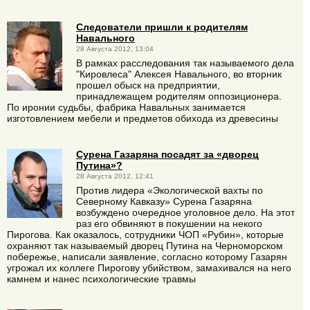
Следователи пришли к родителям
Навального
28 Августа 2012, 13:04
В рамках расследования так называемого дела
"Кировлеса" Алексея Навального, во вторник
прошел обыск на предприятии,
принадлежащем родителям оппозиционера.
По иронии судьбы, фабрика Навальных занимается
изготовлением мебели и предметов обихода из древесины
Сурена Газаряна посадят за «дворец
Путина»?
28 Августа 2012, 12:41
Против лидера «Экологической вахты по
Северному Кавказу» Сурена Газаряна
возбуждено очередное уголовное дело. На этот
раз его обвиняют в покушении на некого
Пирогова. Как оказалось, сотрудники ЧОП «Рубин», которые
охраняют так называемый дворец Путина на Черноморском
побережье, написали заявление, согласно которому Газарян
угрожал их коллеге Пирогову убийством, замахивался на него
камнем и нанес психологические травмы