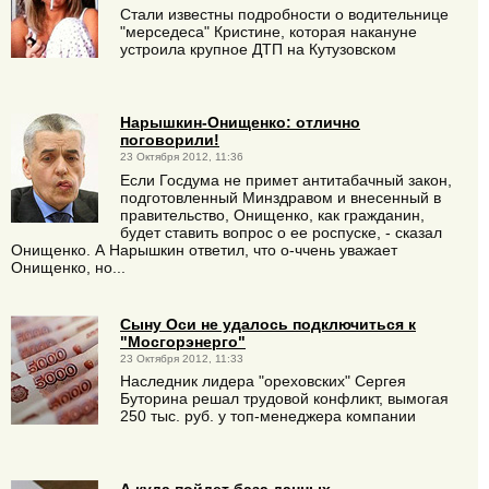
Стали известны подробности о водительнице
"мерседеса" Кристине, которая накануне
устроила крупное ДТП на Кутузовском
Нарышкин-Онищенко: отлично
поговорили!
23 Октября 2012, 11:36
Если Госдума не примет антитабачный закон,
подготовленный Минздравом и внесенный в
правительство, Онищенко, как гражданин,
будет ставить вопрос о ее роспуске, - сказал
Онищенко. А Нарышкин ответил, что о-ччень уважает
Онищенко, но...
Сыну Оси не удалось подключиться к
"Мосгорэнерго"
23 Октября 2012, 11:33
Наследник лидера "ореховских" Сергея
Буторина решал трудовой конфликт, вымогая
250 тыс. руб. у топ-менеджера компании
А куда пойдет база данных