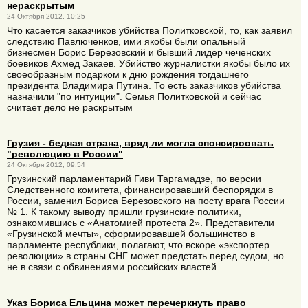
нераскрытым
24 Октября 2012, 10:25
Что касается заказчиков убийства Политковской, то, как заявил
следствию Павлюченков, ими якобы были опальный
бизнесмен Борис Березовский и бывший лидер чеченских
боевиков Ахмед Закаев. Убийство журналистки якобы было их
своеобразным подарком к дню рождения тогдашнего
президента Владимира Путина. То есть заказчиков убийства
назначили "по интуиции". Семья Политковской и сейчас
считает дело не раскрытым
Грузия - бедная страна, вряд ли могла спонсироовать
"революцию в России"
24 Октября 2012, 09:54
Грузинский парламентарий Гиви Таргамадзе, по версии
Следственного комитета, финансировавший беспорядки в
России, заменил Бориса Березовского на посту врага России
№ 1. К такому выводу пришли грузинские политики,
ознакомившись с «Анатомией протеста 2». Представители
«Грузинской мечты», сформировавшей большинство в
парламенте республики, полагают, что вскоре «экспортер
революции» в страны СНГ может предстать перед судом, но
не в связи с обвинениями российских властей.
Указ Бориса Ельцина может перечеркнуть право