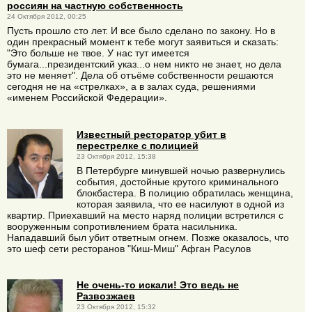
россиян на частную собственность
24 Октября 2012, 00:25
Пусть прошло сто лет. И все было сделано по закону. Но в
один прекрасный момент к тебе могут заявиться и сказать:
"Это больше не твое. У нас тут имеется
бумага...президентский указ...о нем никто не знает, но дела
это не меняет". Дела об отъёме собственности решаются
сегодня не на «стрелках», а в залах суда, решениями
«именем Российской Федерации».
Известный ресторатор убит в
перестрелке с полицией
23 Октября 2012, 15:38
В Петербурге минувшей ночью развернулись
события, достойные крутого криминального
блокбастера. В полицию обратилась женщина,
которая заявила, что ее насилуют в одной из
квартир. Приехавший на место наряд полиции встретился с
вооруженным сопротивлением брата насильника.
Нападавший был убит ответным огнем. Позже оказалось, что
это шеф сети ресторанов "Киш-Миш" Афган Расулов
Не очень-то искали! Это ведь не
Развозжаев
23 Октября 2012, 15:32