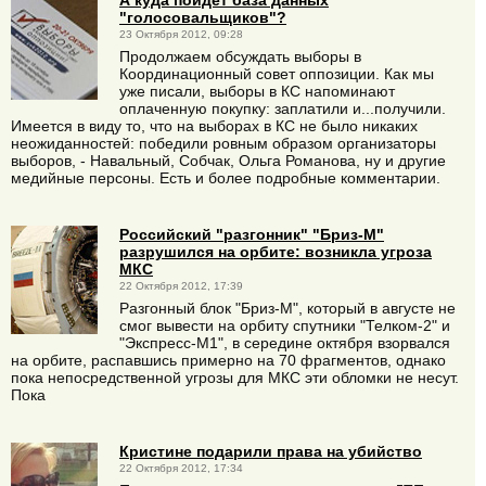
"голосовальщиков"?
23 Октября 2012, 09:28
Продолжаем обсуждать выборы в
Координационный совет оппозиции. Как мы
уже писали, выборы в КС напоминают
оплаченную покупку: заплатили и...получили.
Имеется в виду то, что на выборах в КС не было никаких
неожиданностей: победили ровным образом организаторы
выборов, - Навальный, Собчак, Ольга Романова, ну и другие
медийные персоны. Есть и более подробные комментарии.
Российский "разгонник" "Бриз-М"
разрушился на орбите: возникла угроза
МКС
22 Октября 2012, 17:39
Разгонный блок "Бриз-М", который в августе не
смог вывести на орбиту спутники "Телком-2" и
"Экспресс-М1", в середине октября взорвался
на орбите, распавшись примерно на 70 фрагментов, однако
пока непосредственной угрозы для МКС эти обломки не несут.
Пока
Кристине подарили права на убийство
22 Октября 2012, 17:34