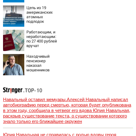
2026 года:
Причины,
Цепь из 19
источник, откуда
американских
был громкий
атомных
хлопок
подлодок
«окружает»
Россию и Китай:
Работающим, и
это инструмент
неработающим:
первого
по 27 400 рублей
массированного
вручат
удара
пенсионерам в
сентябре -
Находчивый
PrimaMedia.ru
пенсионер
наказал
мошенников
изощренным
способом
Навальный оставил мемуары.Алексей Навальный написал
автобиографию перед смертью, которая будет опубликована
в этом году, сообщила в четверг его вдова Юлия Навальная,
раскрыв существование текста, о существовании которого
знало только его ближайшее окружен
Юлия Навальная не справилась с ролью вдовы героя