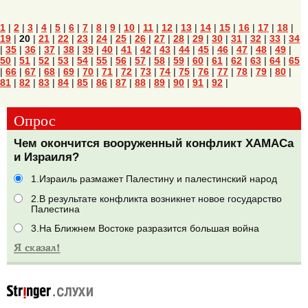
1
|
2
|
3
|
4
|
5
|
6
|
7
|
8
|
9
|
10
|
11
|
12
|
13
|
14
|
15
|
16
|
17
|
18
|
19
|
20
|
21
|
22
|
23
|
24
|
25
|
26
|
27
|
28
|
29
|
30
|
31
|
32
|
33
|
34
|
35
|
36
|
37
|
38
|
39
|
40
|
41
|
42
|
43
|
44
|
45
|
46
|
47
|
48
|
49
|
50
|
51
|
52
|
53
|
54
|
55
|
56
|
57
|
58
|
59
|
60
|
61
|
62
|
63
|
64
|
65
|
66
|
67
|
68
|
69
|
70
|
71
|
72
|
73
|
74
|
75
|
76
|
77
|
78
|
79
|
80
|
81
|
82
|
83
|
84
|
85
|
86
|
87
|
88
|
89
|
90
|
91
|
92
|
Опрос
Чем окончится вооруженный конфликт ХАМАСа
и Израиля?
1.Израиль размажет Палестину и палестинский народ
2.В результате конфликта возникнет новое государство
Палестина
3.На Ближнем Востоке разразится большая война