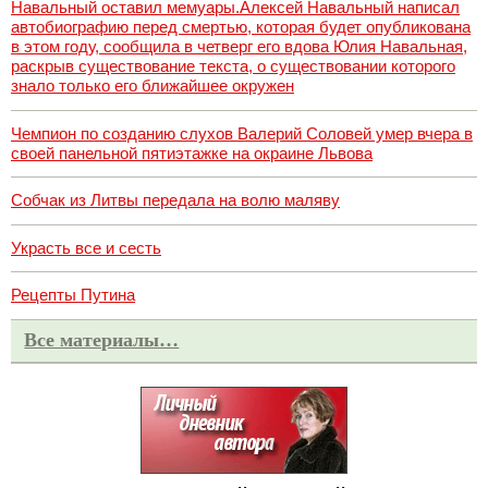
Навальный оставил мемуары.Алексей Навальный написал
автобиографию перед смертью, которая будет опубликована
в этом году, сообщила в четверг его вдова Юлия Навальная,
раскрыв существование текста, о существовании которого
знало только его ближайшее окружен
Чемпион по созданию слухов Валерий Соловей умер вчера в
своей панельной пятиэтажке на окраине Львова
Собчак из Литвы передала на волю маляву
Украсть все и сесть
Рецепты Путина
Все материалы…