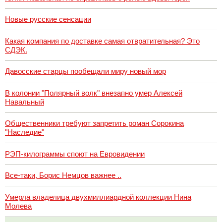
Новые русские сенсации
Какая компания по доставке самая отвратительная? Это
СДЭК.
Давосские старцы пообещали миру новый мор
В колонии "Полярный волк" внезапно умер Алексей
Навальный
Общественники требуют запретить роман Сорокина
"Наследие"
РЭП-килограммы споют на Евровидении
Все-таки, Борис Немцов важнее ..
Умерла владелица двухмиллиардной коллекции Нина
Молева