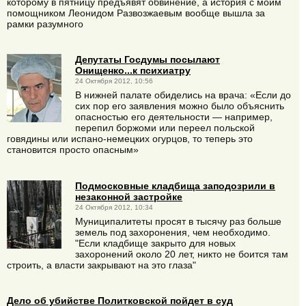
которому в пятницу предъявят обвинение, а история с моим
помощником Леонидом Развозжаевым вообще вышла за
рамки разумного
Депутаты Госдумы посылают
Онищенко...к психиатру
24 Октября 2012, 10:56
В нижней палате обиделись на врача: «Если до
сих пор его заявления можно было объяснить
опасностью его деятельности — например,
перепил боржоми или переел польской
говядины или испано-немецких огурцов, то теперь это
становится просто опасным»
Подмосковные кладбища заподозрили в
незаконной застройке
24 Октября 2012, 10:34
Муниципалитеты просят в тысячу раз больше
земель под захоронения, чем необходимо.
"Если кладбище закрыто для новых
захоронений около 20 лет, никто не боится там
строить, а власти закрывают на это глаза"
Дело об убийстве Политковской пойдет в суд