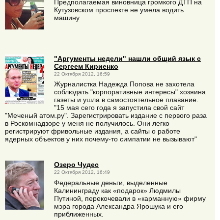
Предполагаемая виновница громкого ДТП на
Кутузовском проспекте не умела водить
машину
"Аргументы недели" нашли общий язык с
Сергеем Кириенко
22 Октября 2012, 16:59
Журналистка Надежда Попова не захотела
соблюдать "корпоративные интересы" хозяина
газеты и ушла в самостоятельное плавание.
"15 мая сего года я запустила свой сайт
"Меченый атом.ру". Зарегистрировать издание с первого раза
в Роскомнадзоре у меня не получилось. Они легко
регистрируют фривольные издания, а сайты о работе
ядерных объектов у них почему-то симпатии не вызывают"
Озеро Чудес
22 Октября 2012, 16:49
Федеральные деньги, выделенные
Калининграду как «подарок» Людмилы
Путиной, перекочевали в «карманную» фирму
мэра города Александра Ярошука и его
приближенных.