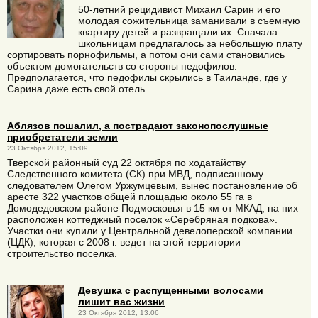
50-летний рецидивист Михаил Сарин и его
молодая сожительница заманивали в съемную
квартиру детей и развращали их. Сначала
школьницам предлагалось за небольшую плату
сортировать порнофильмы, а потом они сами становились
объектом домогательств со стороны педофилов.
Предполагается, что педофилы скрылись в Таиланде, где у
Сарина даже есть свой отель
Аблязов пошалил, а пострадают законопослушные
приобретатели земли
23 Октября 2012, 15:09
Тверской районный суд 22 октября по ходатайству
Следственного комитета (СК) при МВД, подписанному
следователем Олегом Уржумцевым, вынес постановление об
аресте 322 участков общей площадью около 55 га в
Домодедовском районе Подмосковья в 15 км от МКАД, на них
расположен коттеджный поселок «Серебряная подкова».
Участки они купили у Центральной девелоперской компании
(ЦДК), которая с 2008 г. ведет на этой территории
строительство поселка.
Девушка с распущенными волосами
лишит вас жизни
23 Октября 2012, 13:06