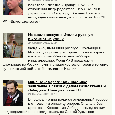
Как стало известно «Правде УРФО», в
отношении шеф-редактора РИА URA.Ru и
директора ООО «Ура.ру» Аксаны Пановой
возбуждено уголовное дело по статье 163 УК
РФ «Вымогательство».
Изнасилованную в Италии русскую
выгоняют на улицу
24 Октября 2012, 12:24
Фонд AFS, вывезший русскую школьницу в
Италию, досрочно расторгает с ней контракт
из-за того, что <<не смолчала>> про
изнасилование. Фонд AFS предложил
школьнице из России покинуть квартиру волонтеров в течение
суток и самой найти себе жилище в Италии.
Илья Пономарев: Официальное
заявление в связи с делом Развозжаева и
Лебедева. План действий RT
24 Октября 2012, 11:13
В последние дни начался откровенный террор
в отношении оппозиционеров. Сначала был
арестован Константин Лебедев, вслед за ним
под подпиской о невыезде оказался Сергей Удальцов,