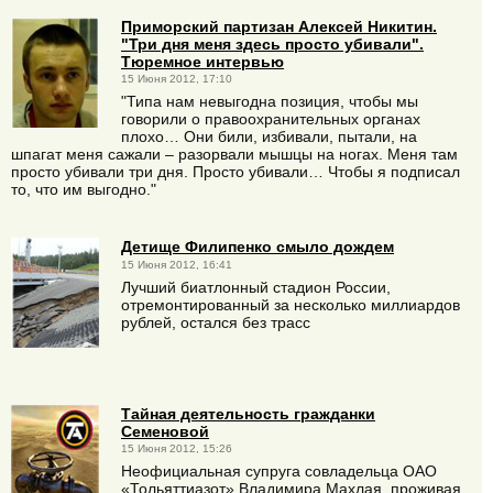
Приморский партизан Алексей Никитин.
"Три дня меня здесь просто убивали".
Тюремное интервью
15 Июня 2012, 17:10
"Типа нам невыгодна позиция, чтобы мы
говорили о правоохранительных органах
плохо… Они били, избивали, пытали, на
шпагат меня сажали – разорвали мышцы на ногах. Меня там
просто убивали три дня. Просто убивали… Чтобы я подписал
то, что им выгодно."
Детище Филипенко смыло дождем
15 Июня 2012, 16:41
Лучший биатлонный стадион России,
отремонтированный за несколько миллиардов
рублей, остался без трасс
Тайная деятельность гражданки
Семеновой
15 Июня 2012, 15:26
Неофициальная супруга совладельца ОАО
«Тольяттиазот» Владимира Махлая, проживая