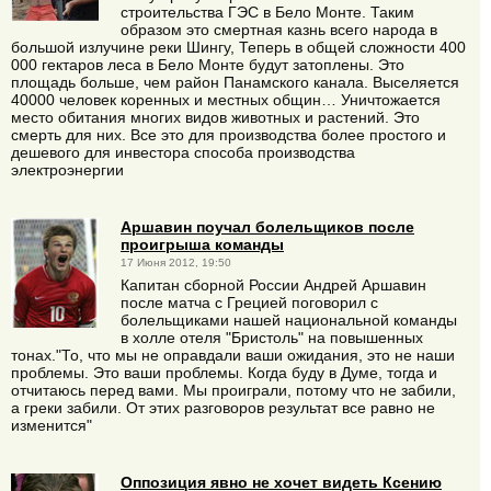
строительства ГЭС в Бело Монте. Таким
образом это смертная казнь всего народа в
большой излучине реки Шингу, Теперь в общей сложности 400
000 гектаров леса в Бело Монте будут затоплены. Это
площадь больше, чем район Панамского канала. Выселяется
40000 человек коренных и местных общин… Уничтожается
место обитания многих видов животных и растений. Это
смерть для них. Все это для производства более простого и
дешевого для инвестора способа производства
электроэнергии
Аршавин поучал болельщиков после
проигрыша команды
17 Июня 2012, 19:50
Капитан сборной России Андрей Аршавин
после матча с Грецией поговорил с
болельщиками нашей национальной команды
в холле отеля "Бристоль" на повышенных
тонах."То, что мы не оправдали ваши ожидания, это не наши
проблемы. Это ваши проблемы. Когда буду в Думе, тогда и
отчитаюсь перед вами. Мы проиграли, потому что не забили,
а греки забили. От этих разговоров результат все равно не
изменится"
Оппозиция явно не хочет видеть Ксению