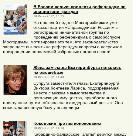
В России нельзя провести референдум по
инициативе граждан
18 Июня 2012, 15:35
На прошлой неделе Мосгоризбирком уже
отказал партии «Справедливая Россия» в
регистрации инициативной группы по
проведению референдума о самороспуске
Мосгордумы, мотивировав это тем, что законодательство
запрещает выносить на референдум вопросы о досрочном
прекращении полномочий избранных органов власти.
Жена замглавы Екатеринбурга попалась
на овощебазе
18 Июня 2012, 14:43
Супруга заместителя главы Екатеринбурга
Виктора Контеева Лариса, подозреваемая
вместе с мужем в вымогательстве и
легализации имущества, приобретенного
преступным путем, объявлена в федеральный розыск. Она
вымогала овощную базу у владелицы.
Коковские против коноковских
18 Июня 2012, 14:13
Кабардино-балкарские "элиты" дерутся между