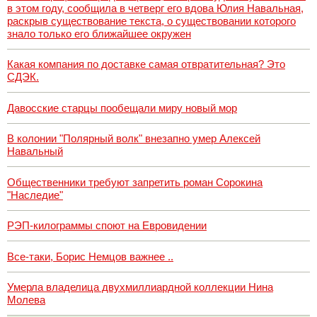
в этом году, сообщила в четверг его вдова Юлия Навальная,
раскрыв существование текста, о существовании которого
знало только его ближайшее окружен
Какая компания по доставке самая отвратительная? Это
СДЭК.
Давосские старцы пообещали миру новый мор
В колонии "Полярный волк" внезапно умер Алексей
Навальный
Общественники требуют запретить роман Сорокина
"Наследие"
РЭП-килограммы споют на Евровидении
Все-таки, Борис Немцов важнее ..
Умерла владелица двухмиллиардной коллекции Нина
Молева