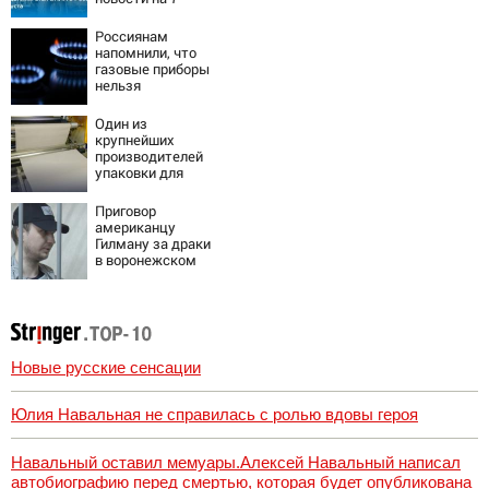
августа 2026:
последствия,
Россиянам
атаки на склады
напомнили, что
Wildberries,
газовые приборы
состояние
нельзя
пострадавших
ремонтировать
самостоятельно
Один из
крупнейших
производителей
упаковки для
молочки в России
прекратил работу
Приговор
американцу
Гилману за драки
в воронежском
СИЗО
потребовали
ужесточить -
Новости на
Вести.ru
Новые русские сенсации
Юлия Навальная не справилась с ролью вдовы героя
Навальный оставил мемуары.Алексей Навальный написал
автобиографию перед смертью, которая будет опубликована