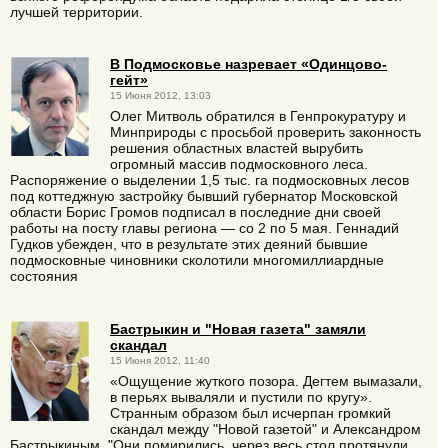
лучшей территории.
В Подмосковье назревает «Одинцово-
гейт»
15 Июня 2012, 13:03
Олег Митволь обратился в Генпрокуратуру и
Минприроды с просьбой проверить законность
решения областных властей вырубить
огромный массив подмосковного леса.
Распоряжение о выделении 1,5 тыс. га подмосковных лесов
под коттеджную застройку бывший губернатор Московской
области Борис Громов подписал в последние дни своей
работы на посту главы региона — со 2 по 5 мая. Геннадий
Гудков убежден, что в результате этих деяний бывшие
подмосковные чиновники сколотили многомиллиардные
состояния
Бастрыкин и "Новая газета" замяли
скандал
15 Июня 2012, 11:40
«Ощущение жуткого позора. Дегтем вымазали,
в перьях вываляли и пустили по кругу».
Странным образом был исчерпан громкий
скандал между "Новой газетой" и Александром
Бастрыкиным. "Они помирились, через весь стол протянули