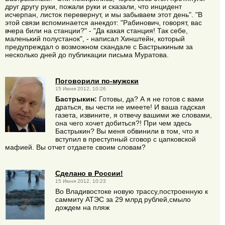
друг другу руки, пожали руки и сказали, что инцидент
исчерпан, листок перевернут, и мы забываем этот день". "В
этой связи вспоминается анекдот: "Рабинович, говорят, вас
вчера били на станции?" - "Да какая станция! Так себе,
маленький полустанок", - написал Хинштейн, который
предупреждал о возможном скандале с Бастрыкиным за
несколько дней до публикации письма Муратова.
Поговорили по-мужски
15 Июня 2012, 10:26
Бастрыкин:
Готовы, да? А я не готов с вами
драться, вы чести не имеете! И ваша гадская
газета, извините, я отвечу вашими же словами,
она чего хочет добиться?! При чем здесь
Бастрыкин? Вы меня обвинили в том, что я
вступил в преступный сговор с цапковской
мафией. Вы отчет отдаете своим словам?
Сделано в России!
15 Июня 2012, 10:23
Во Владивостоке новую трассу,построенную к
саммиту АТЭС за 29 млрд рублей,смыло
дождем на пляж