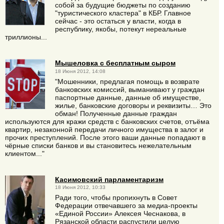
собой за будущие бюджеты по созданию
"туристического кластера" в КБР. Главное
сейчас - это остаться у власти, когда в
республику, якобы, потекут нереальные
триллионы...
Мышеловка с бесплатным сыром
18 Июня 2012, 14:08
"Мошенники, предлагая помощь в возврате
банковских комиссий, выманивают у граждан
паспортные данные, данные об имуществе,
жилье, банковские договоры и реквизиты… Это
обман! Полученные данные граждан
используются для кражи средств с банковских счетов, отъёма
квартир, незаконной передачи личного имущества в залог и
прочих преступлений. После этого ваши данные попадают в
чёрные списки банков и вы становитесь нежелательным
клиентом..."
Касимовский парламентаризм
18 Июня 2012, 10:33
Ради того, чтобы пропихнуть в Совет
Федерации отвечавшего за медиа-проекты
«Единой России» Алексея Чеснакова, в
Рязанской области распустили целую