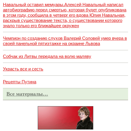
Навальный оставил мемуары.Алексей Навальный написал
автобиографию перед смертью, которая будет опубликована
в этом году, сообщила в четверг его вдова Юлия Навальная,
раскрыв существование текста, о существовании которого
знало только его ближайшее окружен
Чемпион по созданию слухов Валерий Соловей умер вчера в
своей панельной пятиэтажке на окраине Львова
Собчак из Литвы передала на волю маляву
Украсть все и сесть
Рецепты Путина
Все материалы…