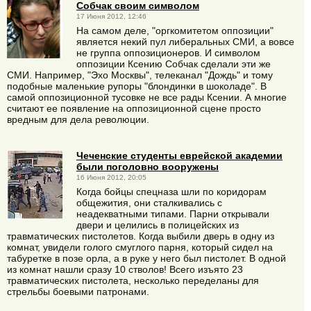
Собчак своим символом
17 Июня 2012, 12:46
На самом деле, "оргкомитетом оппозиции"
является некий пул либеральных СМИ, а вовсе
не группа оппозиционеров. И символом
оппозиции Ксению Собчак сделали эти же
СМИ. Например, "Эхо Москвы", телеканал "Дождь" и тому
подобные маленькие рупоры "блондинки в шоколаде". В
самой оппозиционной тусовке не все рады Ксении. А многие
считают ее появление на оппозиционной сцене просто
вредным для дела революции.
Чеченские студенты еврейской академии
были поголовно вооружены
16 Июня 2012, 20:05
Когда бойцы спецназа шли по коридорам
общежития, они сталкивались с
неадекватными типами. Парни открывали
двери и целились в полицейских из
травматических пистолетов. Когда выбили дверь в одну из
комнат, увидели голого смуглого парня, который сидел на
табуретке в позе орла, а в руке у него был пистолет. В одной
из комнат нашли сразу 10 стволов! Всего изъято 23
травматических пистолета, несколько переделаны для
стрельбы боевыми патронами.