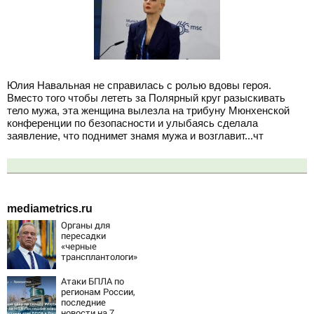
Юлия Навальная не справилась с ролью вдовы героя.
Вместо того чтобы лететь за Полярный круг разыскивать
тело мужа, эта женщина вылезла на трибуну Мюнхенской
конференции по безопасности и улыбаясь сделала
заявление, что поднимет знамя мужа и возглавит...чт
mediametrics.ru
Органы для
пересадки
«черные
трансплантологи»
извлекали у еще
живых пациентов
Атаки БПЛА по
регионам России,
последние
новости на 7