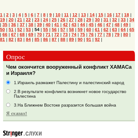
1
|
2
|
3
|
4
|
5
|
6
|
7
|
8
|
9
|
10
|
11
|
12
|
13
|
14
|
15
|
16
|
17
|
18
|
19
|
20
|
21
|
22
|
23
|
24
|
25
|
26
|
27
|
28
|
29
|
30
|
31
|
32
|
33
|
34
|
35
|
36
|
37
|
38
|
39
|
40
|
41
|
42
|
43
|
44
|
45
|
46
|
47
|
48
|
49
|
50
|
51
|
52
|
53
|
54
|
55
|
56
|
57
|
58
|
59
|
60
|
61
|
62
|
63
|
64
|
65
|
66
|
67
|
68
|
69
|
70
|
71
|
72
|
73
|
74
|
75
|
76
|
77
|
78
|
79
|
80
|
81
|
82
|
83
|
84
|
85
|
86
|
87
|
88
|
89
|
90
|
91
|
92
|
Опрос
Чем окончится вооруженный конфликт ХАМАСа
и Израиля?
1.Израиль размажет Палестину и палестинский народ
2.В результате конфликта возникнет новое государство
Палестина
3.На Ближнем Востоке разразится большая война