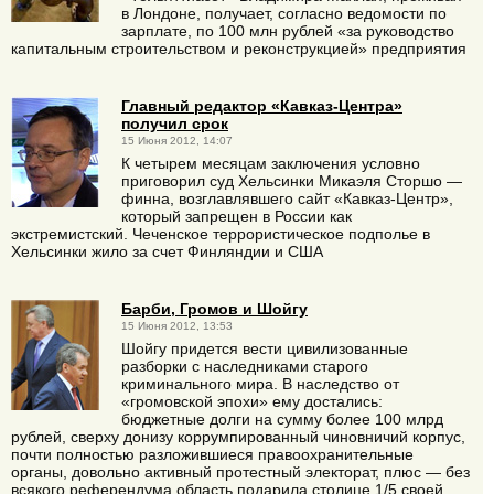
в Лондоне, получает, согласно ведомости по
зарплате, по 100 млн рублей «за руководство
капитальным строительством и реконструкцией» предприятия
Главный редактор «Кавказ-Центра»
получил срок
15 Июня 2012, 14:07
К четырем месяцам заключения условно
приговорил суд Хельсинки Микаэля Сторшо —
финна, возглавлявшего сайт «Кавказ-Центр»,
который запрещен в России как
экстремистский. Чеченское террористическое подполье в
Хельсинки жило за счет Финляндии и США
Барби, Громов и Шойгу
15 Июня 2012, 13:53
Шойгу придется вести цивилизованные
разборки с наследниками старого
криминального мира. В наследство от
«громовской эпохи» ему достались:
бюджетные долги на сумму более 100 млрд
рублей, сверху донизу коррумпированный чиновничий корпус,
почти полностью разложившиеся правоохранительные
органы, довольно активный протестный электорат, плюс — без
всякого референдума область подарила столице 1/5 своей