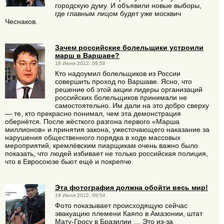
городскую думу. И объявили новые выборы,
где главным лицом будет уже москвич
Чеснаков.
Зачем российские болельщики устроили
марш в Варшаве?
18 Июня 2012, 09:56
Кто надоумил болельщиков из России
совершить проход по Варшаве. Ясно, что
решение об этой акции лидеры организаций
российских болельщиков принимали не
самостоятельно. Им дали на это добро сверху
— те, кто прекрасно понимал, чем эта демонстрация
обернётся. После жёсткого разгона первого «Марша
миллионов» и принятия закона, ужесточающего наказание за
нарушения общественного порядка в ходе массовых
мероприятий, кремлёвским пиарщикам очень важно было
показать, что людей избивает не только российская полиция,
что в Евросоюзе бьют ещё и покрепче.
Эта фотография должна обойти весь мир!
18 Июня 2012, 09:54
Фото показывает происходящую сейчас
эвакуацию племени Каяпо в Амазонии, штат
Мату-Гросу в Бразилии … Это из-за