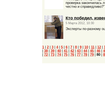
проверка закончилась ле
честно и справедливо?"
Кто победил, изве
5 Марта 2012, 10:30
Эксперты по-разному о
1
|
2
|
3
|
4
|
5
|
6
|
7
|
8
|
9
|
10
|
11
|
12
|
|
38
|
39
|
40
|
41
|
42
|
43
|
44
|
45
|
46
|
4
|
72
|
73
|
74
|
75
|
76
|
77
|
78
|
79
|
80
|
8