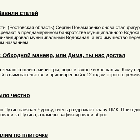
бавили статей
ы (Ростовская область) Сергей Понамаренко снова стал фигура
зревают в преднамеренном банкротстве муниципального Водока
ликвидировал муниципальный Водоканал, а его имущество пере
ым названием
 Обходной маневр, или Дима, ты нас достал
ю землю сошлись министры, воры в законе и «решалы». Кому п
й в вымогательстве и приговоренный к 12 годам строгого режим
ыло честно
ю Путин навязал Чурову, очень раздражает главу ЦИК. Приходи
овали за Путина, а камеры зафиксировали вброс
лим по плиточке