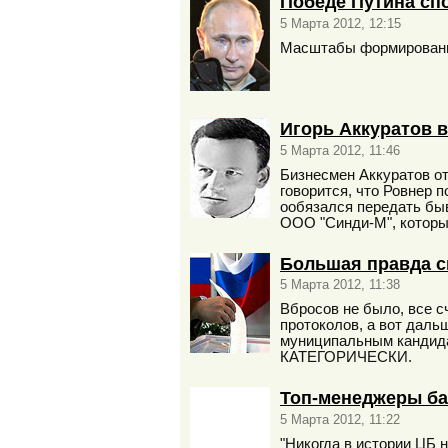
Победе Путина сп
5 Марта 2012, 12:15
Масштабы формирования
Игорь Аккуратов в
5 Марта 2012, 11:46
Бизнесмен Аккуратов от
говорится, что Ровнер 
ообязался передать бы
ООО "Синди-М", которы
Большая правда с
5 Марта 2012, 11:38
Вбросов не было, все с
протоколов, а вот даль
муниципальным кандида
КАТЕГОРИЧЕСКИ.
Топ-менеджеры ба
5 Марта 2012, 11:22
"Никогда в истории ЦБ 