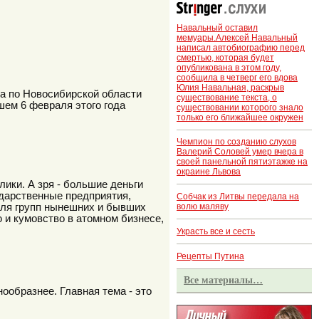
Навальный оставил
мемуары.Алексей Навальный
написал автобиографию перед
смертью, которая будет
опубликована в этом году,
сообщила в четверг его вдова
Юлия Навальная, раскрыв
ра по Новосибирской области
существование текста, о
шем 6 февраля этого года
существовании которого знало
только его ближайшее окружен
Чемпион по созданию слухов
Валерий Соловей умер вчера в
своей панельной пятиэтажке на
окраине Львова
ики. А зря - большие деньги
ударственные предприятия,
Собчак из Литвы передала на
для групп нынешних и бывших
волю маляву
 и кумовство в атомном бизнесе,
Украсть все и сесть
Рецепты Путина
Все материалы…
ообразнее. Главная тема - это