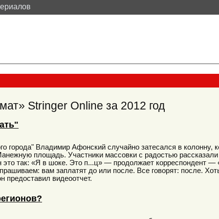
териалов
ат» Stringer Online за 2012 год
ать"
о города" Владимир Афонский случайно затесался в колонну, к
анежную площадь. Участники массовки с радостью рассказали е
 это так: «Я в шоке. Это п...ц» — продолжает корреспондент —
прашиваем: вам заплатят до или после. Все говорят: после. Хот
он предоставил видеоотчет.
регионов?