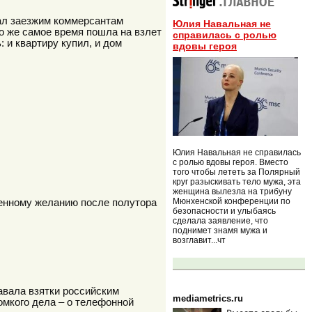
ал заезжим коммерсантам
Юлия Навальная не
то же самое время пошла на взлет
справилась с ролью
 и квартиру купил, и дом
вдовы героя
Юлия Навальная не справилась
с ролью вдовы героя. Вместо
того чтобы лететь за Полярный
круг разыскивать тело мужа, эта
женщина вылезла на трибуну
Мюнхенской конференции по
енному желанию после полутора
безопасности и улыбаясь
сделала заявление, что
поднимет знамя мужа и
возглавит...чт
авала взятки российским
mediametrics.ru
омкого дела – о телефонной