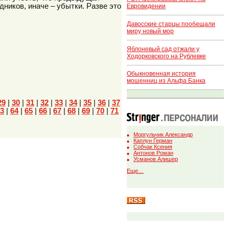
дников, иначе – убытки. Разве это
Евровидении
Давосские старцы пообещали
миру новый мор
Яблоневый сад отжали у
Ходорковского на Рублевке
Обыкновенная история
мошенниц из Альфа Банка
29
|
30
|
31
|
32
|
33
|
34
|
35
|
36
|
37
3
|
64
|
65
|
66
|
67
|
68
|
69
|
70
|
71
Моргульчик Александр
Каплун Герман
Собчак Ксения
Антонов Роман
Усманов Алишер
Еще…