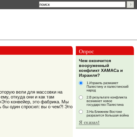
Опрос
Чем окончится
вооруженный
конфликт ХАМАСа и
Израиля?
1.Израиль размажет
Палестину и палестинский
народ
оторую вели для массовки на
му, откуда они и как там
2.В результате конфликта
возникнет новое
 «Это конвейер, это фабрика. Мы
государство Палестина
ь бы один спросил: вы о чем?! Это
3.На Ближнем Востоке
разразится большая война