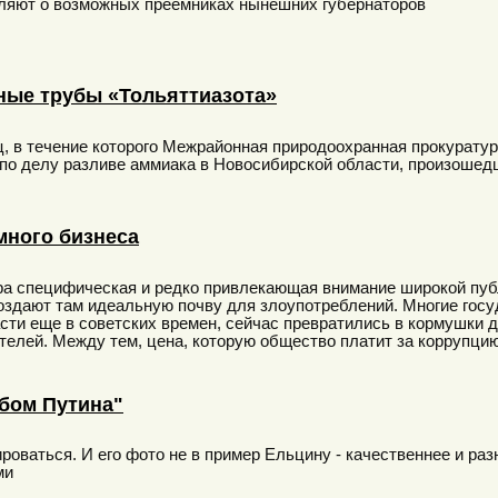
ляют о возможных преемниках нынешних губернаторов
дные трубы «Тольяттиазота»
ц, в течение которого Межрайонная природоохранная прокурату
по делу разливе аммиака в Новосибирской области, произошед
ного бизнеса
а специфическая и редко привлекающая внимание широкой публ
оздают там идеальную почву для злоупотреблений. Многие гос
сти еще в советских времен, сейчас превратились в кормушки 
телей. Между тем, цена, которую общество платит за коррупцию
бом Путина"
оваться. И его фото не в пример Ельцину - качественнее и разн
ми