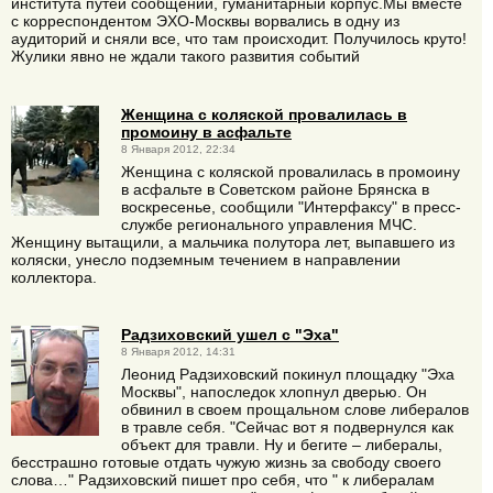
института путей сообщений, гуманитарный корпус.Мы вместе
с корреспондентом ЭХО-Москвы ворвались в одну из
аудиторий и сняли все, что там происходит. Получилось круто!
Жулики явно не ждали такого развития событий
Женщина с коляской провалилась в
промоину в асфальте
8 Января 2012, 22:34
Женщина с коляской провалилась в промоину
в асфальте в Советском районе Брянска в
воскресенье, сообщили "Интерфаксу" в пресс-
службе регионального управления МЧС.
Женщину вытащили, а мальчика полутора лет, выпавшего из
коляски, унесло подземным течением в направлении
коллектора.
Радзиховский ушел с "Эха"
8 Января 2012, 14:31
Леонид Радзиховский покинул площадку "Эха
Москвы", напоследок хлопнул дверью. Он
обвинил в своем прощальном слове либералов
в травле себя. "Сейчас вот я подвернулся как
объект для травли. Ну и бегите – либералы,
бесстрашно готовые отдать чужую жизнь за свободу своего
слова…" Радзиховский пишет про себя, что " к либералам