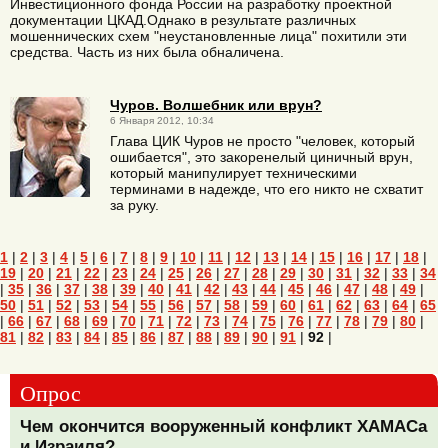
Инвестиционного фонда России на разработку проектной
документации ЦКАД.Однако в результате различных
мошеннических схем "неустановленные лица" похитили эти
средства. Часть из них была обналичена.
Чуров. Волшебник или врун?
6 Января 2012, 10:34
Глава ЦИК Чуров не просто "человек, который
ошибается", это закоренелый циничный врун,
который манипулирует техническими
терминами в надежде, что его никто не схватит
за руку.
1
|
2
|
3
|
4
|
5
|
6
|
7
|
8
|
9
|
10
|
11
|
12
|
13
|
14
|
15
|
16
|
17
|
18
|
19
|
20
|
21
|
22
|
23
|
24
|
25
|
26
|
27
|
28
|
29
|
30
|
31
|
32
|
33
|
34
|
35
|
36
|
37
|
38
|
39
|
40
|
41
|
42
|
43
|
44
|
45
|
46
|
47
|
48
|
49
|
50
|
51
|
52
|
53
|
54
|
55
|
56
|
57
|
58
|
59
|
60
|
61
|
62
|
63
|
64
|
65
|
66
|
67
|
68
|
69
|
70
|
71
|
72
|
73
|
74
|
75
|
76
|
77
|
78
|
79
|
80
|
81
|
82
|
83
|
84
|
85
|
86
|
87
|
88
|
89
|
90
|
91
|
92
|
Опрос
Чем окончится вооруженный конфликт ХАМАСа
и Израиля?