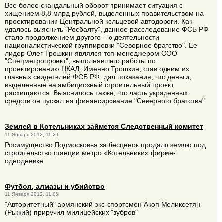
Все более скандальный оборот принимает ситуация с
хищением 8,8 млрд рублей, выделенных правительством на
проектировании Центральной кольцевой автодороги. Как
удалось выяснить "Росбалту", данное расследование ФСБ РФ
стало продолжением другого – о деятельности
националистической группировки "Северное братство". Ее
лидер Олег Трошкин являлся топ-менеджером ООО
"Спецметропроект", выполнявшего работы по
проектированию ЦКАД. Именно Трошкин, став одним из
главных свидетелей ФСБ РФ, дал показания, что деньги,
выделенные на амбициозный строительный проект,
расхищаются. Выяснилось также, что часть украденных
средств он пускал на финансирование "Северного братства"
Землей в Котельниках займется Следственный комитет
11 Января 2012, 11:20
Росимущество Подмосковья за бесценок продало землю под
строительство станции метро «Котельники» фирме-
однодневке
Футбол, алмазы и убийство
11 Января 2012, 11:06
"Авторитетный" армянский экс-спортсмен Акоп Меликсетян
(Рыжий) приручил милицейских "зубров"