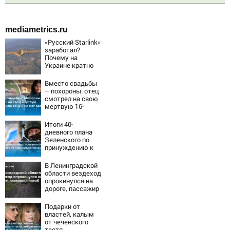
mediametrics.ru
«Русский Starlink»
заработал?
Почему на
Украине кратно
увеличилась
точность
Вместо свадьбы
попаданий по
– похороны: отец
объектам ВСУ
смотрел на свою
мертвую 16-
летнюю дочь и не
мог сдержать
Итоги 40-
слезы
дневного плана
Зеленского по
принуждению к
миру: как
ответила Россия,
В Ленинградской
полный разбор
области вездеход
провала операции
опрокинулся на
Украины от
дороге, пассажир
военкора Коца
погиб
Подарки от
властей, калым
от чеченского
тестя,