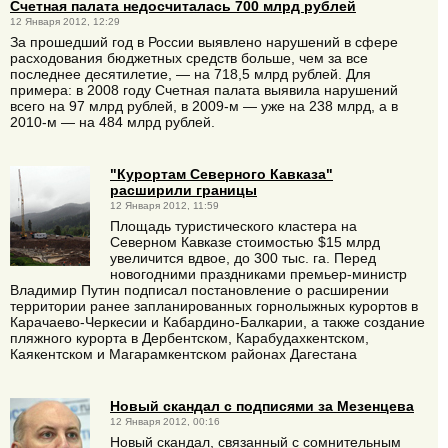
Счетная палата недосчиталась 700 млрд рублей
12 Января 2012, 12:29
За прошедший год в России выявлено нарушений в сфере
расходования бюджетных средств больше, чем за все
последнее десятилетие, — на 718,5 млрд рублей. Для
примера: в 2008 году Счетная палата выявила нарушений
всего на 97 млрд рублей, в 2009-м — уже на 238 млрд, а в
2010-м — на 484 млрд рублей.
"Курортам Северного Кавказа"
расширили границы
12 Января 2012, 11:59
Площадь туристического кластера на
Северном Кавказе стоимостью $15 млрд
увеличится вдвое, до 300 тыс. га. Перед
новогодними праздниками премьер-министр
Владимир Путин подписал постановление о расширении
территории ранее запланированных горнолыжных курортов в
Карачаево-Черкесии и Кабардино-Балкарии, а также создание
пляжного курорта в Дербентском, Карабудахкентском,
Каякентском и Магарамкентском районах Дагестана
Новый скандал с подписями за Мезенцева
12 Января 2012, 00:16
Новый скандал, связанный с сомнительным