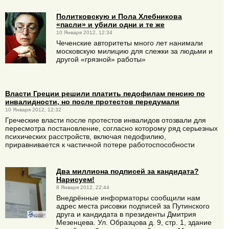
Политковскую и Пола Хлебникова
«пасли» и убили одни и те же
10 Января 2012, 12:34
Чеченские авторитеты много лет нанимали
московскую милицию для слежки за людьми и
другой «грязной» работы»
Власти Греции решили платить педофилам пенсию по
инвалидности, но после протестов передумали
10 Января 2012, 12:32
Греческие власти после протестов инвалидов отозвали для
пересмотра постановление, согласно которому ряд серьезных
психических расстройств, включая педофилию,
приравнивается к частичной потере работоспособности
Два миллиона подписей за кандидата?
Нарисуем!
8 Января 2012, 22:44
Внедрённые информаторы сообщили нам
адрес места рисовки подписей за Путинского
друга и кандидата в президенты Дмитрия
Мезенцева. Ул. Образцова д. 9, стр. 1, здание