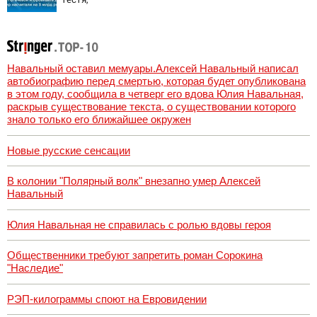
американские
хатки: у
Пугачевой и
Орбакайте домов
и квартир
насчитали на 3
Навальный оставил мемуары.Алексей Навальный написал
млрд рублей
автобиографию перед смертью, которая будет опубликована
в этом году, сообщила в четверг его вдова Юлия Навальная,
раскрыв существование текста, о существовании которого
знало только его ближайшее окружен
Новые русские сенсации
В колонии "Полярный волк" внезапно умер Алексей
Навальный
Юлия Навальная не справилась с ролью вдовы героя
Общественники требуют запретить роман Сорокина
"Наследие"
РЭП-килограммы споют на Евровидении