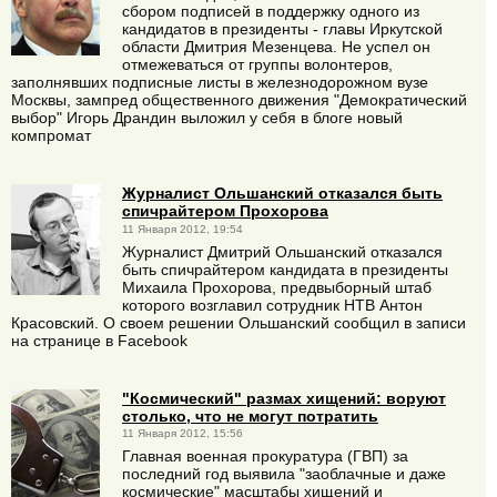
сбором подписей в поддержку одного из
кандидатов в президенты - главы Иркутской
области Дмитрия Мезенцева. Не успел он
отмежеваться от группы волонтеров,
заполнявших подписные листы в железнодорожном вузе
Москвы, зампред общественного движения "Демократический
выбор" Игорь Драндин выложил у себя в блоге новый
компромат
Журналист Ольшанский отказался быть
спичрайтером Прохорова
11 Января 2012, 19:54
Журналист Дмитрий Ольшанский отказался
быть спичрайтером кандидата в президенты
Михаила Прохорова, предвыборный штаб
которого возглавил сотрудник НТВ Антон
Красовский. О своем решении Ольшанский сообщил в записи
на странице в Facebook
"Космический" размах хищений: воруют
столько, что не могут потратить
11 Января 2012, 15:56
Главная военная прокуратура (ГВП) за
последний год выявила "заоблачные и даже
космические" масштабы хищений и