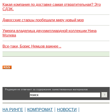
Какая компания по доставке самая отвратительная? Это
СДЭК.
Давосские старцы пообещали миру новый мор
Умерла владелица двухмиллиардной коллекции Нина
Молева
Все-таки, Борис Немцов важнее ..
Pедакция не отвечает за содержание заимствованных материалов
НА РИНГЕ
КОМПРОМАТ
НОВОСТИ