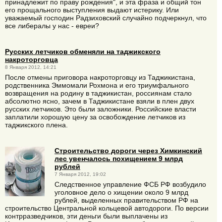
принадлежит по праву рождения", и эта фраза и общий тон
его прощального выступления выдают истерику. Или
уважаемый господин Радзиховский случайно подчеркнул, что
все либералы у нас - евреи?
Русских летчиков обменяли на таджикского
накроторговца
8 Января 2012, 14:21
После отмены приговора накроторговцу из Таджикистана,
родственника Эммомали Рохмона и его триумфального
возвращения на родину в таджикистан, россиянам стало
абсолютно ясно, зачем в Таджикистане взяли в плен двух
русских летчиков. Это были заложники. Российские власти
заплатили хорошую цену за освобождение летчиков из
таджикского плена.
Строительство дороги через Химкинский
лес увенчалось похищением 9 млрд
рублей
7 Января 2012, 19:02
Следственное управление ФСБ РФ возбудило
уголовное дело о хищении около 9 млрд
рублей, выделенных правительством РФ на
строительство Центральной кольцевой автодороги. По версии
контрразведчиков, эти деньги были выплачены из