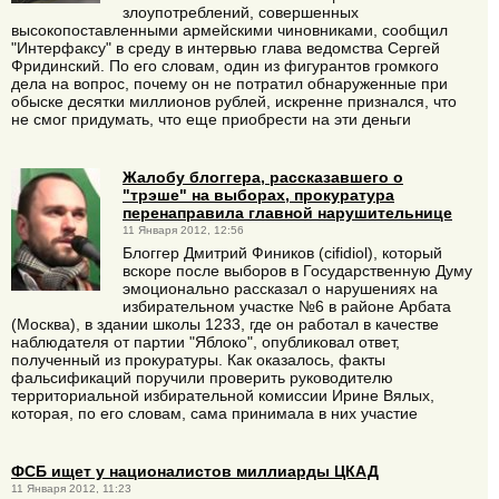
злоупотреблений, совершенных
высокопоставленными армейскими чиновниками, сообщил
"Интерфаксу" в среду в интервью глава ведомства Сергей
Фридинский. По его словам, один из фигурантов громкого
дела на вопрос, почему он не потратил обнаруженные при
обыске десятки миллионов рублей, искренне признался, что
не смог придумать, что еще приобрести на эти деньги
Жалобу блоггера, рассказавшего о
"трэше" на выборах, прокуратура
перенаправила главной нарушительнице
11 Января 2012, 12:56
Блоггер Дмитрий Фиников (cifidiol), который
вскоре после выборов в Государственную Думу
эмоционально рассказал о нарушениях на
избирательном участке №6 в районе Арбата
(Москва), в здании школы 1233, где он работал в качестве
наблюдателя от партии "Яблоко", опубликовал ответ,
полученный из прокуратуры. Как оказалось, факты
фальсификаций поручили проверить руководителю
территориальной избирательной комиссии Ирине Вялых,
которая, по его словам, сама принимала в них участие
ФСБ ищет у националистов миллиарды ЦКАД
11 Января 2012, 11:23