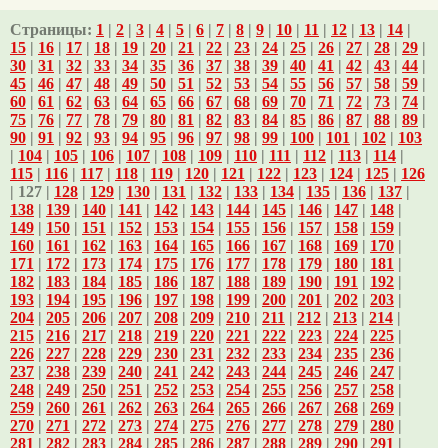
Страницы:
1
|
2
|
3
|
4
|
5
|
6
|
7
|
8
|
9
|
10
|
11
|
12
|
13
|
14
|
15
|
16
|
17
|
18
|
19
|
20
|
21
|
22
|
23
|
24
|
25
|
26
|
27
|
28
|
29
|
30
|
31
|
32
|
33
|
34
|
35
|
36
|
37
|
38
|
39
|
40
|
41
|
42
|
43
|
44
|
45
|
46
|
47
|
48
|
49
|
50
|
51
|
52
|
53
|
54
|
55
|
56
|
57
|
58
|
59
|
60
|
61
|
62
|
63
|
64
|
65
|
66
|
67
|
68
|
69
|
70
|
71
|
72
|
73
|
74
|
75
|
76
|
77
|
78
|
79
|
80
|
81
|
82
|
83
|
84
|
85
|
86
|
87
|
88
|
89
|
90
|
91
|
92
|
93
|
94
|
95
|
96
|
97
|
98
|
99
|
100
|
101
|
102
|
103
|
104
|
105
|
106
|
107
|
108
|
109
|
110
|
111
|
112
|
113
|
114
|
115
|
116
|
117
|
118
|
119
|
120
|
121
|
122
|
123
|
124
|
125
|
126
| 127 |
128
|
129
|
130
|
131
|
132
|
133
|
134
|
135
|
136
|
137
|
138
|
139
|
140
|
141
|
142
|
143
|
144
|
145
|
146
|
147
|
148
|
149
|
150
|
151
|
152
|
153
|
154
|
155
|
156
|
157
|
158
|
159
|
160
|
161
|
162
|
163
|
164
|
165
|
166
|
167
|
168
|
169
|
170
|
171
|
172
|
173
|
174
|
175
|
176
|
177
|
178
|
179
|
180
|
181
|
182
|
183
|
184
|
185
|
186
|
187
|
188
|
189
|
190
|
191
|
192
|
193
|
194
|
195
|
196
|
197
|
198
|
199
|
200
|
201
|
202
|
203
|
204
|
205
|
206
|
207
|
208
|
209
|
210
|
211
|
212
|
213
|
214
|
215
|
216
|
217
|
218
|
219
|
220
|
221
|
222
|
223
|
224
|
225
|
226
|
227
|
228
|
229
|
230
|
231
|
232
|
233
|
234
|
235
|
236
|
237
|
238
|
239
|
240
|
241
|
242
|
243
|
244
|
245
|
246
|
247
|
248
|
249
|
250
|
251
|
252
|
253
|
254
|
255
|
256
|
257
|
258
|
259
|
260
|
261
|
262
|
263
|
264
|
265
|
266
|
267
|
268
|
269
|
270
|
271
|
272
|
273
|
274
|
275
|
276
|
277
|
278
|
279
|
280
|
281
|
282
|
283
|
284
|
285
|
286
|
287
|
288
|
289
|
290
|
291
|