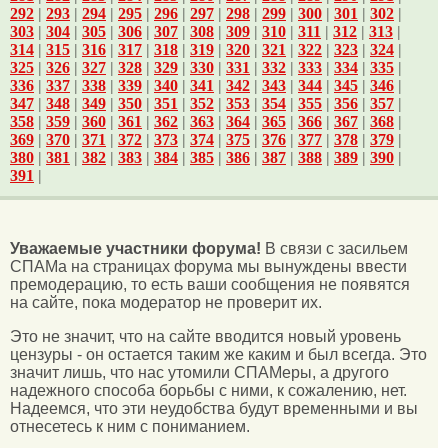
292
|
293
|
294
|
295
|
296
|
297
|
298
|
299
|
300
|
301
|
302
|
303
|
304
|
305
|
306
|
307
|
308
|
309
|
310
|
311
|
312
|
313
|
314
|
315
|
316
|
317
|
318
|
319
|
320
|
321
|
322
|
323
|
324
|
325
|
326
|
327
|
328
|
329
|
330
|
331
|
332
|
333
|
334
|
335
|
336
|
337
|
338
|
339
|
340
|
341
|
342
|
343
|
344
|
345
|
346
|
347
|
348
|
349
|
350
|
351
|
352
|
353
|
354
|
355
|
356
|
357
|
358
|
359
|
360
|
361
|
362
|
363
|
364
|
365
|
366
|
367
|
368
|
369
|
370
|
371
|
372
|
373
|
374
|
375
|
376
|
377
|
378
|
379
|
380
|
381
|
382
|
383
|
384
|
385
|
386
|
387
|
388
|
389
|
390
|
391
|
Уважаемые участники форума!
В связи с засильем
СПАМа на страницах форума мы вынуждены ввести
премодерацию, то есть ваши сообщения не появятся
на сайте, пока модератор не проверит их.
Это не значит, что на сайте вводится новый уровень
цензуры - он остается таким же каким и был всегда. Это
значит лишь, что нас утомили СПАМеры, а другого
надежного способа борьбы с ними, к сожалению, нет.
Надеемся, что эти неудобства будут временными и вы
отнесетесь к ним с пониманием.