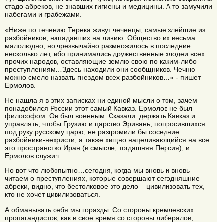
стадо абреков, не знавших гигиены и медицины. А то замучили
набегами и грабежами.
«Ниже по течению Терека живут чеченцы, самые злейшие из
разбойников, нападавших на линию. Общество их весьма
малолюдно, но чрезвычайно размножилось в последние
несколько лет, ибо принимались дружественные злодеи всех
прочих народов, оставляющие землю свою по каким-либо
преступлениям…Здесь находили они сообщников. Чечню
можно смело назвать гнездом всех разбойников…» - пишет
Ермолов.
Не нашла я в этих записках ни единой мысли о том, зачем
понадобился России этот самый Кавказ. Ермолов не был
философом. Он был военным. Сказали: держать Кавказ и
управлять, чтобы Грузию и царство Эривань, попросившихся
под руку русскому царю, не разгромили бы соседние
разбойники-нехристи, а также хищно нацеливающийся на все
это пространство Иран (в смысле, тогдашняя Персия), и
Ермолов служил…
Но вот что любопытно…сегодня, когда мы вновь и вновь
читаем о преступлениях, которые совершают сегодняшние
абреки, видно, что бестолковое это дело – цивилизовать тех,
кто не хочет цивилизоваться.
А обманывать себя мы горазды. Со стороны кремлевских
пропагандистов, как в свое время со стороны либералов,