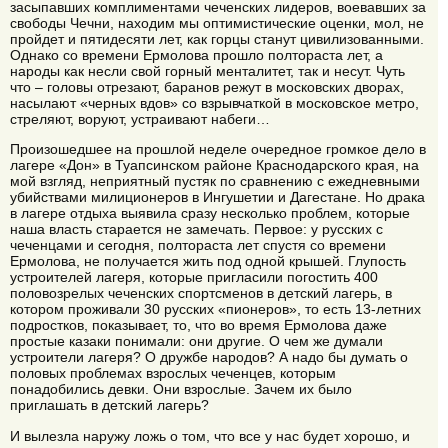
засыпавших комплиментами чеченских лидеров, воевавших за
свободы Чечни, находим мы оптимистические оценки, мол, не
пройдет и пятидесяти лет, как горцы станут цивилизованными.
Однако со времени Ермолова прошло полтораста лет, а
народы как несли свой горный менталитет, так и несут. Чуть
что – головы отрезают, баранов режут в московских дворах,
насылают «черных вдов» со взрывчаткой в московское метро,
стреляют, воруют, устраивают набеги…
Произошедшее на прошлой неделе очередное громкое дело в
лагере «Дон» в Туапсинском районе Краснодарского края, на
мой взгляд, неприятный пустяк по сравнению с ежедневными
убийствами милиционеров в Ингушетии и Дагестане. Но драка
в лагере отдыха выявила сразу несколько проблем, которые
наша власть старается не замечать. Первое: у русских с
чеченцами и сегодня, полтораста лет спустя со времени
Ермолова, не получается жить под одной крышей. Глупость
устроителей лагеря, которые пригласили погостить 400
половозрелых чеченских спортсменов в детский лагерь, в
котором проживали 30 русских «пионеров», то есть 13-летних
подростков, показывает, то, что во время Ермолова даже
простые казаки понимали: они другие. О чем же думали
устроители лагеря? О дружбе народов? А надо бы думать о
половых проблемах взрослых чеченцев, которым
понадобились девки. Они взрослые. Зачем их было
приглашать в детский лагерь?
И вылезла наружу ложь о том, что все у нас будет хорошо, и