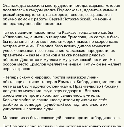
Эта находка скрасила мне трудности погоды, жарынь, которая
поселилась в каждом уголке Подмосковья, ядовитые дымы и
резкий звук вертолета, на котором, говорят, возвращается
обычно домой с работы Сергей Ястржембский, имеющий
неподалеку неслабое поместье.
Так вот, записки наместника на Кавказе, тогдашнего как бы
«Хлопонина», а именно генерала Ермолова, на сегодня были
бы признаны не только неполиткорректными, но скорее даже
экстремистскими. Ермолов безо всяких дипломатических
уловок описывает все тогдашние кавказские народности, их
правителей – князей и ханов а также повадки рядовых
абреков. Достается и муллам и мусульманской религии. Но
особое место Ермолов уделяет чеченцам. Тут уж он не жалеет
черных красок.
«Теперь скажу о народах, против кавказской линии
обитающих, - пишет генерал Ермолов. Кабардинцы, менее ста
лет назад были идолопоклонниками. Правительство (России)
допустило мусульманскую веру водворить. Явились
озлобленные против христиан священнослужители.
Корыстолюбивые священнослужители приняли на себя
разбирательство дел (судебных) все подпало власти их,
уничтожены прежние суды…
Моровая язва была союзницей нашею против кабардинцев…»
Тут Ермолов спел во славу чумы, которая несколько сократила