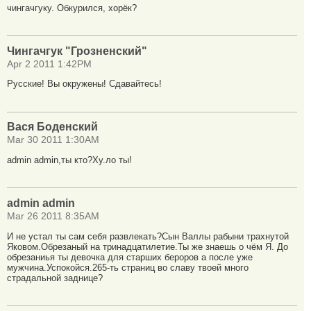
чингачгуку. Обкурился, хорёк?
Чингачгук "Грозненский"
Apr 2 2011 1:42PM
Русские! Вы окружены! Сдавайтесь!
Вася Боденский
Mar 30 2011 1:30AM
admin admin,ты кто?Ху.ло ты!
admin admin
Mar 26 2011 8:35AM
И не устал ты сам себя развлекать?Сын Валлы рабыни трахнутой
Яковом.Обрезаный на тринадцатилетие.Ты же знаешь о чём Я. До
обрезаниья ты девочка для старших бероров а после уже
мужчина.Успокойся.265-ть страниц во славу твоей много
страдальной заднице?