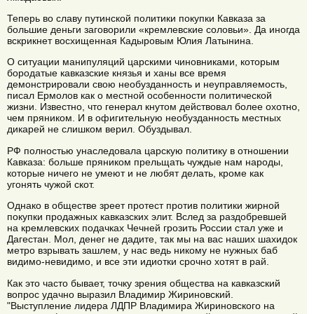
Теперь во славу путинской политики покупки Кавказа за
большие деньги заговорили «кремлевские соловьи». Да иногда
вскрикнет восхищенная Кадыровым Юлия Латынина.
О ситуации манипуляций царскими чиновниками, которым
бородатые кавказские князья и ханы все время
демонстрировали свою необузданность и неуправляемость,
писал Ермолов как о местной особенности политической
жизни. Известно, что генерал кнутом действовал более охотно,
чем пряником. И в офигительную необузданность местных
дикарей не слишком верил. Обуздывал.
РФ полностью унаследовала царскую политику в отношении
Кавказа: больше пряником прельщать чуждые нам народы,
которые ничего не умеют и не любят делать, кроме как
угонять чужой скот.
Однако в обществе зреет протест против политики жирной
покупки продажных кавказских элит. Вслед за раздобревшей
на кремлевских подачках Чечней грозить России стал уже и
Дагестан. Мол, денег не дадите, так мы на вас наших шахидок
метро взрывать зашлем, у нас ведь никому не нужных баб
видимо-невидимо, и все эти идиотки срочно хотят в рай.
Как это часто бывает, точку зрения общества на кавказский
вопрос удачно выразил Владимир Жириновский.
"Выступление лидера ЛДПР Владимира Жириновского на