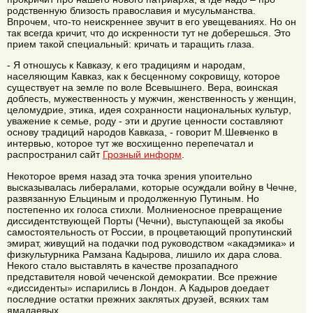
родственную близость православия и мусульманства.
Впрочем, что-то неискреннее звучит в его увещеваниях. Но он
так всегда кричит, что до искренности тут не доберешься. Это
прием такой специальный: кричать и таращить глаза.
- Я отношусь к Кавказу, к его традициям и народам,
населяющим Кавказ, как к бесценному сокровищу, которое
существует на земле по воле Всевышнего. Вера, воинская
доблесть, мужественность у мужчин, женственность у женщин,
целомудрие, этика, идея сохранности национальных культур,
уважение к семье, роду - эти и другие ценности составляют
основу традиций народов Кавказа, - говорит М.Шевченко в
интервью, которое тут же восхищенно перепечатал и
распространил сайт
Грозный информ
.
Некоторое время назад эта точка зрения упоительно
высказывалась либералами, которые осуждали войну в Чечне,
развязанную Ельциным и продолженную Путиным. Но
постепенно их голоса стихли. Молниеносное превращение
диссидентствующей Порты (Чечни), выступающей за якобы
самостоятельность от России, в процветающий пропутинский
эмират, живущий на подачки под руководством «акадэмика» и
физкультурника Рамзана Кадырова, лишило их дара слова.
Некого стало выставлять в качестве прозападного
представителя новой чеченской демократии. Все прежние
«диссиденты» испарились в Лондон. А Кадыров доедает
последние остатки прежних заклятых друзей, всяких там
ямадаевых.