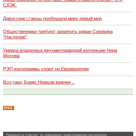
СДЭК.
Давосские старцы пообещали миру новый мор
Общественники требуют запретить роман Сорокина
"Наследие"
Умерла владелица двухмиллиардной коллекции Нина
Молева
РЭП-килограммы споют на Евровидении
Все-таки, Борис Немцов важнее ..
Pедакция не отвечает за содержание заимствованных материалов