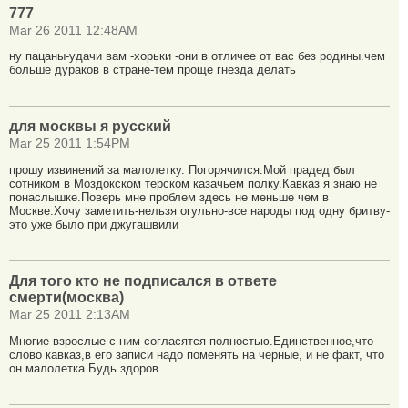
777
Mar 26 2011 12:48AM
ну пацаны-удачи вам -хорьки -они в отличее от вас без родины.чем
больше дураков в стране-тем проще гнезда делать
для москвы я русский
Mar 25 2011 1:54PM
прошу извинений за малолетку. Погорячился.Мой прадед был
сотником в Моздокском терском казачьем полку.Кавказ я знаю не
понаслышке.Поверь мне проблем здесь не меньше чем в
Москве.Хочу заметить-нельзя огульно-все народы под одну бритву-
это уже было при джугашвили
Для того кто не подписался в ответе
смерти(москва)
Mar 25 2011 2:13AM
Многие взрослые с ним согласятся полностью.Единственное,что
слово кавказ,в его записи надо поменять на черные, и не факт, что
он малолетка.Будь здоров.