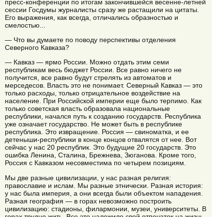
пресс-конференции по итогам закончившейся весенне-летней
сессии Госдумы журналисты сразу же растащили на цитаты.
Его выражения, как всегда, отличались образностью и
смелостью...
— Что вы думаете по поводу перспективы отделения
Северного Кавказа?
— Кавказ — ярмо России. Можно отдать этим семи
республикам весь бюджет России. Все равно ничего не
получится, все равно будут стрелять из автоматов и
мерседесов. Власть это не понимает. Северный Кавказ — это
только расходы, только отрицательное воздействие на
население. При Российской империи еще было терпимо. Как
только советская власть образовала национальные
республики, начался путь к созданию государств. Республика
уже означает государство. Не может быть в республике
республика. Это извращение. Россия — свиноматка, и ее
детеныши-республики в конце концов отвалятся от нее. Вот
сейчас у нас 20 республик. Это будущие 20 государств. Это
ошибка Ленина, Сталина, Брежнева, Зюганова. Кроме того,
Россия с Кавказом несовместима по четырем позициям.
Мы две разные цивилизации, у нас разная религия:
православие и ислам. Мы разные этнически. Разная история:
у нас была империя, а они всегда были объектом нападения.
Разная география — в горах невозможно построить
цивилизацию: стадионы, филармонии, музеи, университеты. В
горах трудно жить. Все это наложило свой отпечаток на жизнь,