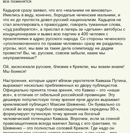
все поженятся.
Кадыров сразу заявил, что его «мальчики не виноваты».
Имелись в виду, конечно, бородатые чеченские мальчики, и
что их до протеста довел русский национализм. Кадыров не
стал апеллировать к правосудию, говорить туманные слова,
«суд разберется», а прислал в лагерь за «детьми» автобусы с
кондиционерами и вывез всю партию в 400 человек с
проклятиями в адрес русского народа. Со стороны чеченского
«уполномоченного по правам человека» сразу же раздались
угрозы, мол, мы вам за такие дела олимпиаду не дадим
провести! Вы, че, русские, совсем забыли, какие мы
неуправляемые?
Ой, засюсюкали русские, близкие к Кремлю, мы знаем-знаем!
Мы боимся!
Настроения, которые царят вблизи укротителя Кавказа Путина,
выражают несколько приближенных ко двору публицистов.
Официально принята точка зрения, что Кавказ – это «наше
все», в отличие от гибельной российской провинции. Эту
дешевую популистскую точку зрения ярче других выражает
кремлевский публицист Максим Шевченко. Он буквально со
слезой во взоре подобно правозащитникам середины 90-х,
формулирует путинскую точку зрения на богатый
человеческий потенциал Кавказа. Впрочем, если за спиной
правозащитников всегда маячил Запад с его грантами, то
Шевченко – это полностью соловей Кремля. Где надо он
прокричит про нашего нового патриарха, а где надо – про