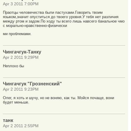
Apr 3 2011 7:00PM
Праотцы человечества были пастухами.Говорить твоим
языком,значит опуститься до твоего уровня.У тебя нет различия
между ртом и задом.По ходу ты всего лишь навсего банальное чмо
с морально-нравственно-физически
ми проблемами.
Чингачгук-Танку
Apr 2 2011 9:29PM
Неплохо бы
Чингачгук "Грозненский"
Apr 2 2011 9:23PM
Олег, я хоть и шучу, но не воняю, как ты. Мойся почаще, вони
будет меньше.
танк
Apr 2 2011 2:55PM