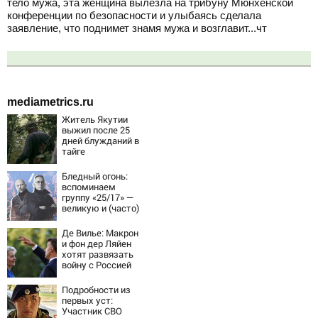
тело мужа, эта женщина вылезла на трибуну Мюнхенской
конференции по безопасности и улыбаясь сделала
заявление, что поднимет знамя мужа и возглавит...чт
mediametrics.ru
Житель Якутии
выжил после 25
дней блужданий в
тайге
Бледный огонь:
вспоминаем
группу «25/17» —
великую и (часто)
ужасную
Де Вилье: Макрон
и фон дер Ляйен
хотят развязать
войну с Россией
Подробности из
первых уст:
Участник СВО