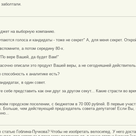
 заболтали.
юджет на выборную компанию.
паются голоса и кандидаты - тоже не секрет" А, для меня секрет. Открой
вспомните, а потом середину 80-х.
По вере Вашей, да будет Вам!"
красочно описали это продукт Вашей веры, а не сегодняшней действитель
 способность к аналитике есть?
андидатах, в один совет.
е себе представить как они друг за другом секут... Какие страсти во врем
моём городском поселении, с бюджетом в 70 000 рублей. В первые учас
. Больше, чем действующий председатель совета депутатов! Если Вы, 
но...
 статью Гоблина-Пучкова? Чтобы не изобретать велосипед. У него доста