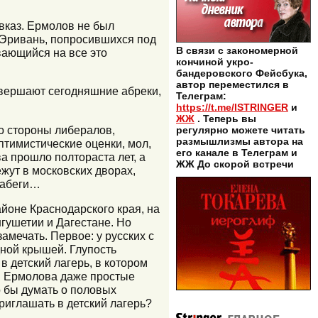
авказ. Ермолов не был
 Эривань, попросившихся под
В связи с закономерной
вающийся на все это
кончиной укро-
бандеровского Фейсбука,
автор переместился в
овершают сегодняшние абреки,
Телеграм:
https://t.me/ISTRINGER
и
ЖЖ
. Теперь вы
о стороны либералов,
регулярно можете читать
размышлизмы автора на
тимистические оценки, мол,
его канале в Телеграм и
а прошло полтораста лет, а
ЖЖ До скорой встречи
ежут в московских дворах,
 набеги…
йоне Краснодарского края, на
гушетии и Дагестане. Но
амечать. Первое: у русских с
дной крышей. Глупость
в детский лагерь, в котором
мя Ермолова даже простые
о бы думать о половых
риглашать в детский лагерь?