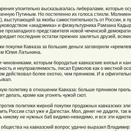
 зрения упоительно высказывалась либералами, которые ос
енную Путиным. Но постепенно их голоса стихли. Молние
, выступающей за якобы самостоятельность от России, в 
руководством «акадэмика» и физкультурника Рамзана Кадыр
тве прозападного представителя новой чеченской демократ
доедает последние остатки прежних заклятых друзей, всяки
ки покупки Кавказа за большие деньги заговорили «кремлев
ым Юлия Латынина.
 чиновниками, которым бородатые кавказские князья и ха
ость и неуправляемость, писал Ермолов как о местной ос
том действовал более охотно, чем пряником. И в офигител
ывал.
кую политику в отношении Кавказа: больше пряником прел
т делать, кроме как угонять чужой скот.
против политики жирной покупки продажных кавказских эли
ить России стал уже и Дагестан. Мол, денег не дадите, так
ь никому не нужных баб видимо-невидимо, и все эти идиотки
ния общества на кавказский вопрос удачно выразил Владими