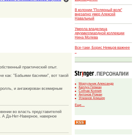
В колонии "Полярный волк"
внезапно умер Алексей
Навальный
Умерла владелица
двухмиллиардной коллекции
Нина Молева
Все-таки, Борис Немцов важнее
..
обственный практический опыт.
че как: "Бабьими баснями", вот такой
Моргульчик Александр
Каплун Герман
тролль, и ангажирован всемирным
Собчак Ксения
Антонов Роман
Усманов Алишер
Еще…
овении во власть представителей
. А Да-Нет-Наверное, наверное