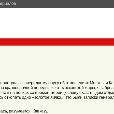
териалов
риступаю к очередному опусу об отношениях Москвы и Кав
на краткосрочной передышке от московской жары, я забрел
л там на полках со времен Берии (к слову сказать, дом отд
ь откопать одно «золотое яичко»: это были записки генер
ась, разумеется, Кавказу.