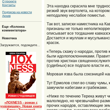
О проекте
Контакты
Эта находка скрасила мне трудно
резкий звук вертолета, на котор
Подписка на новости
неподалеку неслабое поместье.
Архив
Так вот, записки наместника на К
Еще «Колонка
признаны не только неполиткорре
комментатора»
описывает все тогдашние кавказск
Достается и муллам и мусульманск
Новотека
красок.
Загружается, подождите...
«Теперь скажу о народах, против 
были идолопоклонниками. Правите
против христиан священнослужит
(судебных) все подпало власти и
Моровая язва была союзницей н
Тут Ермолов спел во славу чумы, 
замучили набегами и грабежами.
«Ниже по течению Терека живут ч
малолюдно, но чрезвычайно размн
«ЛОХNESS - роман с
прочих народов, оставляющие зе
чудовищем». Новая книга
Елены Токаревой