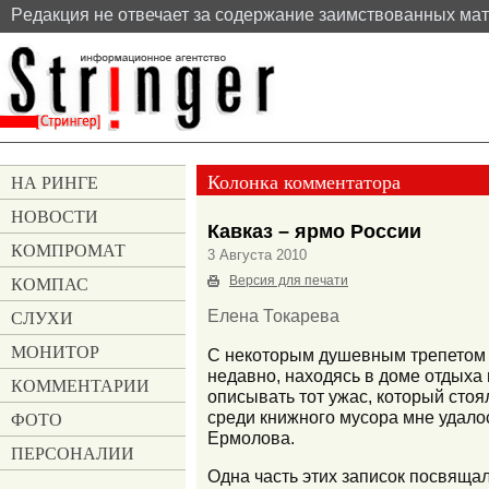
Pедакция не отвечает за содержание заимствованных ма
Колонка комментатора
НА РИНГЕ
НОВОСТИ
Кавказ – ярмо России
КОМПРОМАТ
3 Августа 2010
КОМПАС
Версия для печати
СЛУХИ
Елена Токарева
МОНИТОР
С некоторым душевным трепетом п
недавно, находясь в доме отдыха 
КОММЕНТАРИИ
описывать тот ужас, который стоя
среди книжного мусора мне удалос
ФОТО
Ермолова.
ПЕРСОНАЛИИ
Одна часть этих записок посвящал