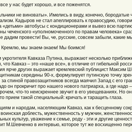
все у нас будет хорошо, и все поженятся.
альчики не виноваты». Имелись в виду, конечно, бородатые ч
ализм. Кадыров не стал апеллировать к правосудию, говори
за «детьми» автобусы с кондиционерами и вывез всю партию
оны чеченского «уполномоченного по правам человека» сраз
е дадим провести! Вы, че, русские, совсем забыли, какие
к Кремлю, мы знаем-знаем! Мы боимся!
и укротителя Кавказа Путина, выражают несколько приближ
 что Кавказ – это «наше все», в отличие от гибельной росс
ия ярче других выражает кремлевский публицист Максим Ш
щитникам середины 90-х, формулирует путинскую точку зре
 за спиной правозащитников всегда маячил Запад с его гра
до он прокричит про нашего нового патриарха, а где надо 
чем, что-то неискреннее звучит в его увещеваниях. Но он т
то прием такой специальный: кричать и таращить глаза.
адициям и народам, населяющим Кавказ, как к бесценному сок
 воинская доблесть, мужественность у мужчин, женственнос
ьных культур, уважение к семье, роду - эти и другие ценнос
рит М.Шевченко в интервью, которое тут же восхищенно пе