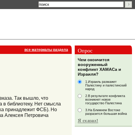
Опрос
все материалы раздела
Чем окончится
вооруженный
конфликт ХАМАСа и
Израиля?
1.Израиль размажет
Палестину и палестинский
народ
2.В результате конфликта
каза. Так вышло, что
возникнет новое
а в библиотеку. Нет смысла
государство Палестина
ыха принадлежит ФСБ). Но
3.На Ближнем Востоке
разразится большая война
ала Алексея Петровича