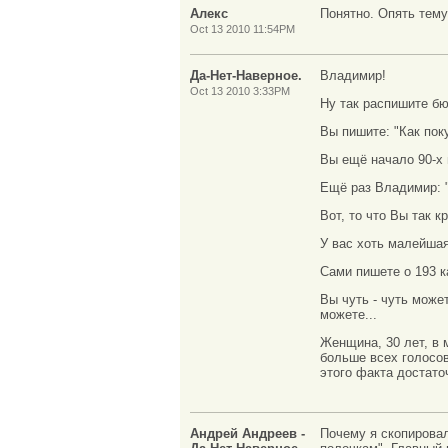
Алекс
Понятно. Опять тему
Oct 13 2010 11:54PM
Да-Нет-Наверное.
Владимир!
Oct 13 2010 3:33PM
Ну так распишите б
Вы пишите: "Как поку
Вы ещё начало 90-х 
Ещё раз Владимир: "
Вот, то что Вы так 
У вас хоть малейшая
Сами пишете о 193 к
Вы чуть - чуть может
можете...
Женщина, 30 лет, в 
больше всех голосов
этого факта достаточ
Андрей Андреев -
Почему я скопировал