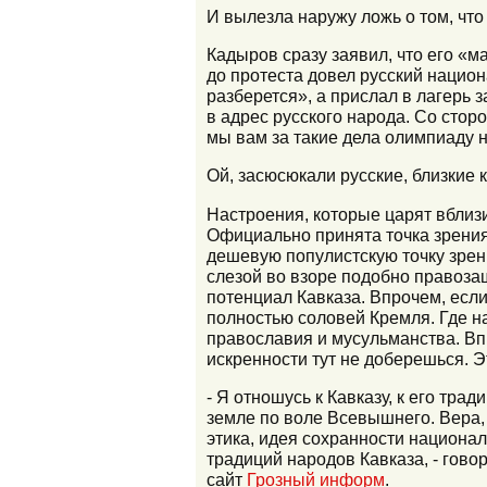
И вылезла наружу ложь о том, что 
Кадыров сразу заявил, что его «м
до протеста довел русский национ
разберется», а прислал в лагерь 
в адрес русского народа. Со стор
мы вам за такие дела олимпиаду н
Ой, засюсюкали русские, близкие 
Настроения, которые царят вблиз
Официально принята точка зрения,
дешевую популистскую точку зрен
слезой во взоре подобно правоза
потенциал Кавказа. Впрочем, если
полностью соловей Кремля. Где на
православия и мусульманства. Впро
искренности тут не доберешься. Э
- Я отношусь к Кавказу, к его тр
земле по воле Всевышнего. Вера,
этика, идея сохранности национал
традиций народов Кавказа, - гово
сайт
Грозный информ
.