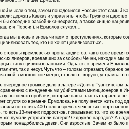
ойников…» - пишет Ермолов.
иной мысли о том, зачем понадобился России этот самый К
али: держать Кавказ и управлять, чтобы Грузию и царство
ли бы соседние разбойники-нехристи, а также хищно нацели
гдашняя Персия), и Ермолов служил…
огда мы вновь и вновь читаем о преступлениях, которые с
 цивилизовать тех, кто не хочет цивилизоваться.
о стороны кремлевских пропагандистов, как в свое время с
ких лидеров, воевавших за свободы Чечни, находим мы оп
 горцы станут цивилизованными. Однако со времени Ермолов
алитет, так и несут. Чуть что – головы отрезают, баранов р
чаткой в московское метро, стреляют, воруют, устраивают
очередное громкое дело в лагере «Дон» в Туапсинском ра
о сравнению с ежедневными убийствами милиционеров в Ин
азу несколько проблем, которые наша власть старается не з
лет спустя со времени Ермолова, не получается жить под о
ласили погостить 400 половозрелых чеченских спортсменов 
 то есть 13-летних подростков, показывает, то, что во вре
ем же думали устроители лагеря? О дружбе народов? А над
торым понадобились девки. Они взрослые. Зачем их было п