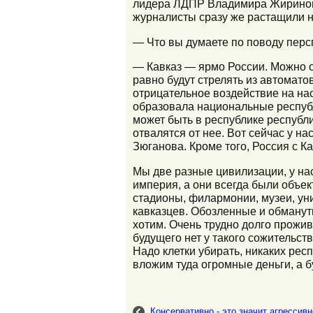
лидера ЛДПР Владимира Жириновс
журналисты сразу же растащили на
— Что вы думаете по поводу перс
— Кавказ — ярмо России. Можно от
равно будут стрелять из автомато
отрицательное воздействие на на
образовала национальные республи
может быть в республике республ
отвалятся от нее. Вот сейчас у н
Зюганова. Кроме того, Россия с 
Мы две разные цивилизации, у нас
империя, а они всегда были объе
стадионы, филармонии, музеи, уни
кавказцев. Обозленные и обманутые
хотим. Очень трудно долго прожива
будущего нет у такого сожительст
Надо клетки убирать, никаких респ
вложим туда огромные деньги, а б
Консервативно - это значит агрессив