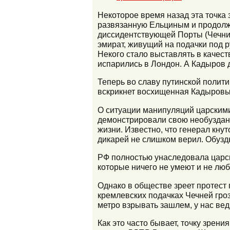
Некоторое время назад эта точка
развязанную Ельциным и продолж
диссидентствующей Порты (Чечни)
эмират, живущий на подачки под 
Некого стало выставлять в качес
испарились в Лондон. А Кадыров 
Теперь во славу путинской полити
вскрикнет восхищенная Кадыров
О ситуации манипуляций царскими
демонстрировали свою необузданн
жизни. Известно, что генерал кну
дикарей не слишком верил. Обузд
РФ полностью унаследовала царс
которые ничего не умеют и не любя
Однако в обществе зреет протест 
кремлевских подачках Чечней гроз
метро взрывать зашлем, у нас вед
Как это часто бывает, точку зре