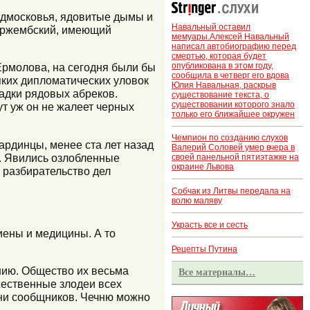
Подмосковья, ядовитые дымы и
Навальный оставил
стржембский, имеющий
мемуары.Алексей Навальный
написал автобиографию перед
смертью, которая будет
опубликована в этом году,
 Ермолова, на сегодня были бы
сообщила в четверг его вдова
яких дипломатических уловок
Юлия Навальная, раскрыв
вадки рядовых абреков.
существование текста, о
существовании которого знало
ут уж он не жалеет черных
только его ближайшее окружен
Чемпион по созданию слухов
ардинцы, менее ста лет назад
Валерий Соловей умер вчера в
. Явились озлобленные
своей панельной пятиэтажке на
окраине Львова
 разбирательство дел
Собчак из Литвы передала на
волю маляву
Украсть все и сесть
гиены и медицины. А то
Рецепты Путина
нию. Общество их весьма
Все материалы…
жественные злодеи всех
ни сообщников. Чечню можно