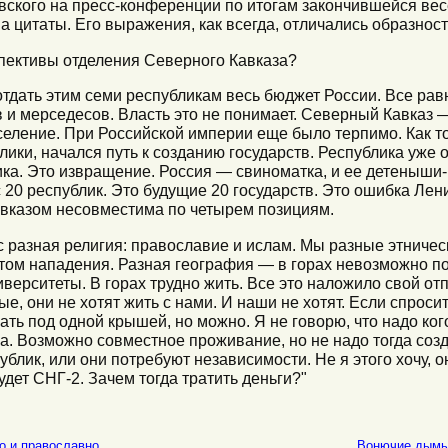
кого на пресс-конференции по итогам закончившейся вес
 цитаты. Его выражения, как всегда, отличались образност
пективы отделения Северного Кавказа?
дать этим семи республикам весь бюджет России. Все равн
в и мерседесов. Власть это не понимает. Северный Кавказ —
селение. При Российской империи еще было терпимо. Как то
ки, начался путь к созданию государств. Республика уже о
ика. Это извращение. Россия — свиноматка, и ее детеныши-
ас 20 республик. Это будущие 20 государств. Это ошибка Ле
Кавказом несовместима по четырем позициям.
 разная религия: православие и ислам. Мы разные этническ
ктом нападения. Разная география — в горах невозможно п
верситеты. В горах трудно жить. Все это наложило свой от
, они не хотят жить с нами. И наши не хотят. Если спросить
ть под одной крышей, но можно. Я не говорю, что надо кого
ва. Возможно совместное проживание, но не надо тогда соз
ублик, или они потребуют независимости. Не я этого хочу, 
удет СНГ-2. Зачем тогда тратить деньги?"
но и православно
Вонючие дымы 