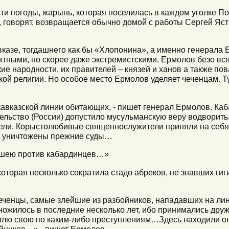
сти погоды, жарынь, которая поселилась в каждом уголке 
ом, говорят, возвращается обычно домой с работы Сергей Я
авказе, тогдашнего как бы «Хлопонина», а именно генерала
ктными, но скорее даже экстремистскими. Ермолов безо вс
ие народности, их правителей – князей и ханов а также по
ой религии. Но особое место Ермолов уделяет чеченцам. Т
кавказской линии обитающих, - пишет генерал Ермолов. Каб
льство (России) допустило мусульманскую веру водворить
ели. Корыстолюбивые священнослужители приняли на себя
х, уничтожены прежние суды…
ашею против кабардинцев…»
которая несколько сократила стадо абреков, не знавших ги
еченцы, самые злейшие из разбойников, нападавших на ли
ожилось в последние несколько лет, ибо принимались дру
млю свою по каким-либо преступлениям…Здесь находили о