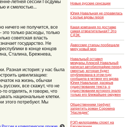
енне-летней сессии Госдумы
Новые русские сенсации
ью и смелостью...
Юлия Навальная не справилась
с ролью вдовы героя
о ничего не получится, все
Какая компания по доставке
самая отвратительная? Это
 это только расходы, только
СДЭК.
лько советская власть
значает государство. Не
Давосские старцы пообещали
республики в конце концов
миру новый мор
нина, Сталина, Брежнева,
Навальный оставил
мемуары.Алексей Навальный
написал автобиографию перед
и. Разная история: у нас была
смертью, которая будет
остроить цивилизацию:
опубликована в этом году,
сообщила в четверг его вдова
печаток на жизнь, обычаи
Юлия Навальная, раскрыв
 русских, все скажут, что не
существование текста, о
-то отделять, я говорю, что
существовании которого знало
только его ближайшее окружен
давать национальные клетки.
они этого потребуют. Мы
Общественники требуют
запретить роман Сорокина
"Наследие"
РЭП-килограммы споют на
России и климатическое оружие
Евровидении