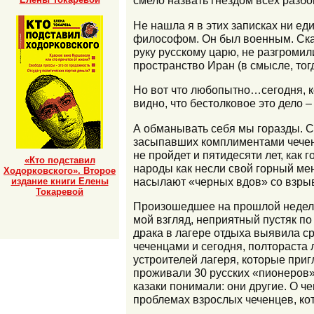
смело назвать гнездом всех разб
Не нашла я в этих записках ни ед
философом. Он был военным. Сказ
руку русскому царю, не разгроми
пространство Иран (в смысле, то
Но вот что любопытно…сегодня, к
видно, что бестолковое это дело –
А обманывать себя мы горазды. С
засыпавших комплиментами чеченс
не пройдет и пятидесяти лет, как
«Кто подставил
народы как несли свой горный мент
Ходорковского». Второе
насылают «черных вдов» со взрыв
издание книги Елены
Токаревой
Произошедшее на прошлой неделе 
мой взгляд, неприятный пустяк п
драка в лагере отдыха выявила ср
чеченцами и сегодня, полтораста 
устроителей лагеря, которые приг
проживали 30 русских «пионеров»,
казаки понимали: они другие. О ч
проблемах взрослых чеченцев, ко