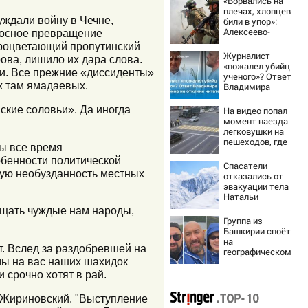
«Ворвались на
плечах, хлопцев
уждали войну в Чечне,
били в упор»:
Алексеево-
носное превращение
Дружковка стала
процветающий пропутинский
могильником для
Журналист
ова, лишило их дара слова.
«птах Мадьяра»
«пожалел убийц
ии. Все прежние «диссиденты»
ученого»? Ответ
х там ямадаевых.
Владимира
Ворсобина на
отклики
ские соловьи». Да иногда
На видео попал
читателей
момент наезда
легковушки на
пешеходов, где
ны все время
пострадали
обенности политической
минимум восемь
Спасатели
человек
ьную необузданность местных
отказались от
06/08/2026 –
эвакуации тела
Новости
Натальи
Наговицыной с
ьщать чуждые нам народы,
семитысячника
Группа из
Башкирии споёт
на
т. Вслед за раздобревшей на
географическом
 мы на вас наших шахидок
Северном полюсе
 срочно хотят в рай.
р Жириновский. "Выступление