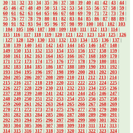
30
|
31
|
32
|
33
|
34
|
35
|
36
|
37
|
38
|
39
|
40
|
41
|
42
|
43
|
44
|
45
|
46
|
47
|
48
|
49
|
50
|
51
|
52
|
53
|
54
|
55
|
56
|
57
|
58
|
59
|
60
|
61
|
62
|
63
|
64
|
65
|
66
|
67
|
68
|
69
|
70
|
71
|
72
|
73
|
74
|
75
|
76
|
77
|
78
|
79
|
80
|
81
|
82
|
83
|
84
|
85
|
86
|
87
|
88
|
89
|
90
|
91
|
92
|
93
|
94
|
95
|
96
|
97
|
98
|
99
|
100
|
101
|
102
|
103
|
104
|
105
|
106
|
107
|
108
|
109
|
110
|
111
|
112
|
113
|
114
|
115
|
116
|
117
|
118
|
119
|
120
|
121
|
122
|
123
|
124
|
125
|
126
|
127
|
128
|
129
|
130
|
131
|
132
|
133
|
134
|
135
|
136
|
137
|
138
|
139
|
140
|
141
|
142
|
143
|
144
|
145
|
146
|
147
|
148
|
149
|
150
|
151
|
152
|
153
|
154
|
155
|
156
|
157
|
158
|
159
|
160
|
161
|
162
|
163
|
164
|
165
|
166
|
167
|
168
|
169
|
170
|
171
|
172
|
173
|
174
|
175
|
176
|
177
|
178
|
179
|
180
|
181
|
182
|
183
|
184
|
185
|
186
|
187
|
188
|
189
|
190
|
191
|
192
|
193
|
194
|
195
|
196
|
197
|
198
|
199
|
200
|
201
|
202
|
203
|
204
|
205
|
206
|
207
|
208
|
209
|
210
|
211
|
212
|
213
|
214
|
215
|
216
|
217
|
218
|
219
|
220
|
221
|
222
|
223
|
224
|
225
|
226
|
227
|
228
|
229
|
230
|
231
|
232
|
233
|
234
|
235
|
236
|
237
|
238
|
239
|
240
|
241
|
242
|
243
|
244
|
245
|
246
|
247
|
248
|
249
|
250
|
251
|
252
|
253
|
254
|
255
|
256
|
257
|
258
|
259
|
260
|
261
|
262
|
263
|
264
|
265
|
266
|
267
|
268
|
269
|
270
|
271
|
272
|
273
|
274
|
275
|
276
|
277
|
278
|
279
|
280
|
281
|
282
|
283
|
284
|
285
|
286
|
287
|
288
|
289
|
290
|
291
|
292
|
293
|
294
|
295
|
296
|
297
|
298
|
299
|
300
|
301
|
302
|
303
|
304
|
305
|
306
|
307
|
308
|
309
|
310
|
311
|
312
|
313
|
314
|
315
|
316
|
317
|
318
|
319
|
320
|
321
|
322
|
323
|
324
|