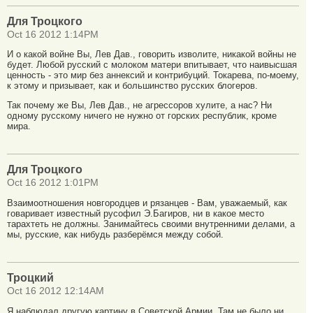
Для Троцкого
Oct 16 2012 1:14PM
И о какой войне Вы, Лев Дав., говорить изволите, никакой войны не
будет. Любой русский с молоком матери впитывает, что наивысшая
ценность - это мир без аннексий и контрибуций. Токарева, по-моему,
к этому и призывает, как и большинство русских блогеров.
Так почему же Вы, Лев Дав., не агрессоров хулите, а нас? Ни
одному русскому ничего не нужно от горских республик, кроме
мира.
Для Троцкого
Oct 16 2012 1:01PM
Взаимоотношения новгородцев и рязанцев - Вам, уважаемый, как
говаривает известный русофил Э.Багиров, ни в какое место
тарахтеть не должны. Занимайтесь своими внутренними делами, а
мы, русские, как нибудь разберёмся между собой.
Троцкий
Oct 16 2012 12:14AM
Я наблюдал другую картину в Советской Армии. Там не было ни