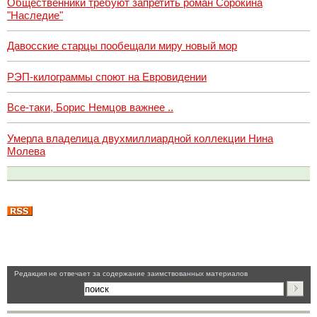
Общественники требуют запретить роман Сорокина
"Наследие"
Давосские старцы пообещали миру новый мор
РЭП-килограммы споют на Евровидении
Все-таки, Борис Немцов важнее ..
Умерла владелица двухмиллиардной коллекции Нина
Молева
Pедакция не отвечает за содержание заимствованных материалов