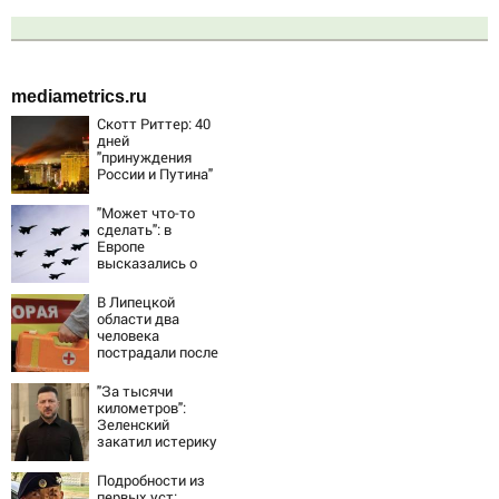
mediametrics.ru
Скотт Риттер: 40
дней
"принуждения
России и Путина"
резко приблизили
крах режима
"Может что-то
Зеленского
сделать": в
Европе
высказались о
нападении России
В Липецкой
области два
человека
пострадали после
падения БПЛА
"За тысячи
километров":
Зеленский
закатил истерику
Западу после
ночного удара
Подробности из
первых уст: