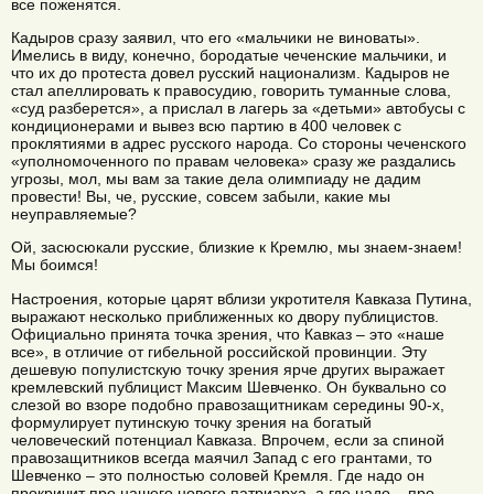
все поженятся.
Кадыров сразу заявил, что его «мальчики не виноваты».
Имелись в виду, конечно, бородатые чеченские мальчики, и
что их до протеста довел русский национализм. Кадыров не
стал апеллировать к правосудию, говорить туманные слова,
«суд разберется», а прислал в лагерь за «детьми» автобусы с
кондиционерами и вывез всю партию в 400 человек с
проклятиями в адрес русского народа. Со стороны чеченского
«уполномоченного по правам человека» сразу же раздались
угрозы, мол, мы вам за такие дела олимпиаду не дадим
провести! Вы, че, русские, совсем забыли, какие мы
неуправляемые?
Ой, засюсюкали русские, близкие к Кремлю, мы знаем-знаем!
Мы боимся!
Настроения, которые царят вблизи укротителя Кавказа Путина,
выражают несколько приближенных ко двору публицистов.
Официально принята точка зрения, что Кавказ – это «наше
все», в отличие от гибельной российской провинции. Эту
дешевую популистскую точку зрения ярче других выражает
кремлевский публицист Максим Шевченко. Он буквально со
слезой во взоре подобно правозащитникам середины 90-х,
формулирует путинскую точку зрения на богатый
человеческий потенциал Кавказа. Впрочем, если за спиной
правозащитников всегда маячил Запад с его грантами, то
Шевченко – это полностью соловей Кремля. Где надо он
прокричит про нашего нового патриарха, а где надо – про