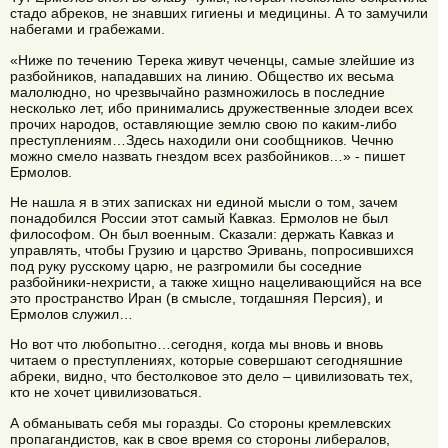
стадо абреков, не знавших гигиены и медицины. А то замучили
набегами и грабежами.
«Ниже по течению Терека живут чеченцы, самые злейшие из
разбойников, нападавших на линию. Общество их весьма
малолюдно, но чрезвычайно размножилось в последние
несколько лет, ибо принимались дружественные злодеи всех
прочих народов, оставляющие землю свою по каким-либо
преступлениям…Здесь находили они сообщников. Чечню
можно смело назвать гнездом всех разбойников…» - пишет
Ермолов.
Не нашла я в этих записках ни единой мысли о том, зачем
понадобился России этот самый Кавказ. Ермолов не был
философом. Он был военным. Сказали: держать Кавказ и
управлять, чтобы Грузию и царство Эривань, попросившихся
под руку русскому царю, не разгромили бы соседние
разбойники-нехристи, а также хищно нацеливающийся на все
это пространство Иран (в смысле, тогдашняя Персия), и
Ермолов служил…
Но вот что любопытно…сегодня, когда мы вновь и вновь
читаем о преступлениях, которые совершают сегодняшние
абреки, видно, что бестолковое это дело – цивилизовать тех,
кто не хочет цивилизоваться.
А обманывать себя мы горазды. Со стороны кремлевских
пропагандистов, как в свое время со стороны либералов,