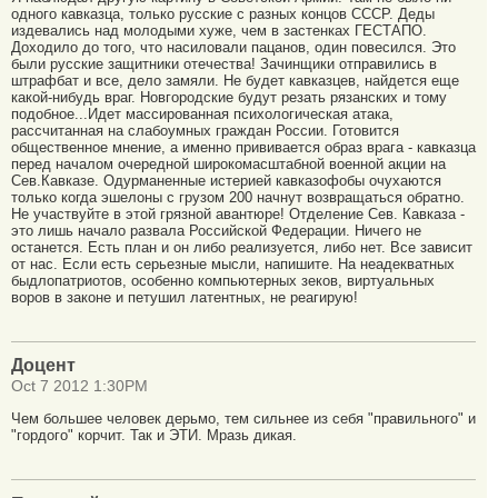
одного кавказца, только русские с разных концов СССР. Деды
издевались над молодыми хуже, чем в застенках ГЕСТАПО.
Доходило до того, что насиловали пацанов, один повесился. Это
были русские защитники отечества! Зачинщики отправились в
штрафбат и все, дело замяли. Не будет кавказцев, найдется еще
какой-нибудь враг. Новгородские будут резать рязанских и тому
подобное...Идет массированная психологическая атака,
рассчитанная на слабоумных граждан России. Готовится
общественное мнение, а именно прививается образ врага - кавказца
перед началом очередной широкомасштабной военной акции на
Сев.Кавказе. Одурманенные истерией кавказофобы очухаются
только когда эшелоны с грузом 200 начнут возвращаться обратно.
Не участвуйте в этой грязной авантюре! Отделение Сев. Кавказа -
это лишь начало развала Российской Федерации. Ничего не
останется. Есть план и он либо реализуется, либо нет. Все зависит
от нас. Если есть серьезные мысли, напишите. На неадекватных
быдлопатриотов, особенно компьютерных зеков, виртуальных
воров в законе и петушил латентных, не реагирую!
Доцент
Oct 7 2012 1:30PM
Чем большее человек дерьмо, тем сильнее из себя "правильного" и
"гордого" корчит. Так и ЭТИ. Мразь дикая.