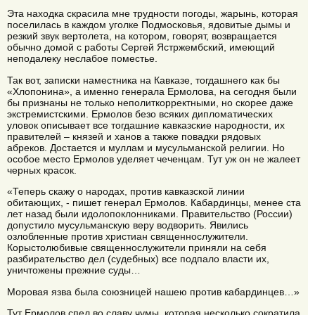
Эта находка скрасила мне трудности погоды, жарынь, которая
поселилась в каждом уголке Подмосковья, ядовитые дымы и
резкий звук вертолета, на котором, говорят, возвращается
обычно домой с работы Сергей Ястржембский, имеющий
неподалеку неслабое поместье.
Так вот, записки наместника на Кавказе, тогдашнего как бы
«Хлопонина», а именно генерала Ермолова, на сегодня были
бы признаны не только неполиткорректными, но скорее даже
экстремистскими. Ермолов безо всяких дипломатических
уловок описывает все тогдашние кавказские народности, их
правителей – князей и ханов а также повадки рядовых
абреков. Достается и муллам и мусульманской религии. Но
особое место Ермолов уделяет чеченцам. Тут уж он не жалеет
черных красок.
«Теперь скажу о народах, против кавказской линии
обитающих, - пишет генерал Ермолов. Кабардинцы, менее ста
лет назад были идолопоклонниками. Правительство (России)
допустило мусульманскую веру водворить. Явились
озлобленные против христиан священнослужители.
Корыстолюбивые священнослужители приняли на себя
разбирательство дел (судебных) все подпало власти их,
уничтожены прежние суды…
Моровая язва была союзницей нашею против кабардинцев…»
Тут Ермолов спел во славу чумы, которая несколько сократила