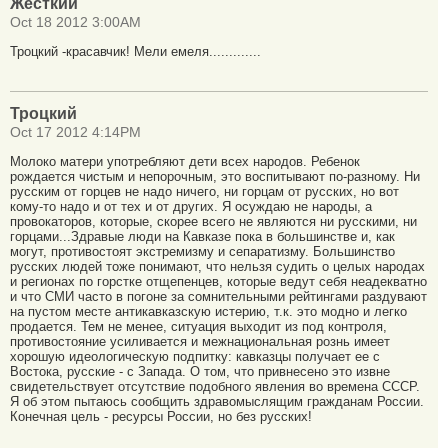
Жесткий
Oct 18 2012 3:00AM
Троцкий -красавчик! Мели емеля.............
Троцкий
Oct 17 2012 4:14PM
Молоко матери употребляют дети всех народов. Ребенок
рождается чистым и непорочным, это воспитывают по-разному. Ни
русским от горцев не надо ничего, ни горцам от русских, но вот
кому-то надо и от тех и от других. Я осуждаю не народы, а
провокаторов, которые, скорее всего не являются ни русскими, ни
горцами...Здравые люди на Кавказе пока в большинстве и, как
могут, противостоят экстремизму и сепаратизму. Большинство
русских людей тоже понимают, что нельзя судить о целых народах
и регионах по горстке отщепенцев, которые ведут себя неадекватно
и что СМИ часто в погоне за сомнительными рейтингами раздувают
на пустом месте антикавказскую истерию, т.к. это модно и легко
продается. Тем не менее, ситуация выходит из под контроля,
противостояние усиливается и межнациональная рознь имеет
хорошую идеологическую подпитку: кавказцы получает ее с
Востока, русские - с Запада. О том, что привнесено это извне
свидетельствует отсутствие подобного явления во времена СССР.
Я об этом пытаюсь сообщить здравомыслящим гражданам России.
Конечная цель - ресурсы России, но без русских!