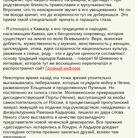
родственную близость православия и мусульманства.
Впрочем, что-то неискреннее звучит в его увещеваниях. Но он
так всегда кричит, что до искренности тут не доберешься. Это
прием такой специальный: кричать и таращить глаза.
- Я отношусь к Кавказу, к его традициям и народам,
населяющим Кавказ, как к бесценному сокровищу, которое
существует на земле по воле Всевышнего. Вера, воинская
доблесть, мужественность у мужчин, женственность у женщин,
целомудрие, этика, идея сохранности национальных культур,
уважение к семье, роду - эти и другие ценности составляют
основу традиций народов Кавказа, - говорит М.Шевченко в
интервью, которое тут же восхищенно перепечатал и
распространил сайт
Грозный информ
.
Некоторое время назад эта точка зрения упоительно
высказывалась либералами, которые осуждали войну в Чечне,
развязанную Ельциным и продолженную Путиным. Но
постепенно их голоса стихли. Молниеносное превращение
диссидентствующей Порты (Чечни), выступающей за якобы
самостоятельность от России, в процветающий пропутинский
эмират, живущий на подачки под руководством «акадэмика» и
физкультурника Рамзана Кадырова, лишило их дара слова.
Некого стало выставлять в качестве прозападного
представителя новой чеченской демократии. Все прежние
«диссиденты» испарились в Лондон. А Кадыров доедает
последние остатки прежних заклятых друзей, всяких там
ямадаевых.