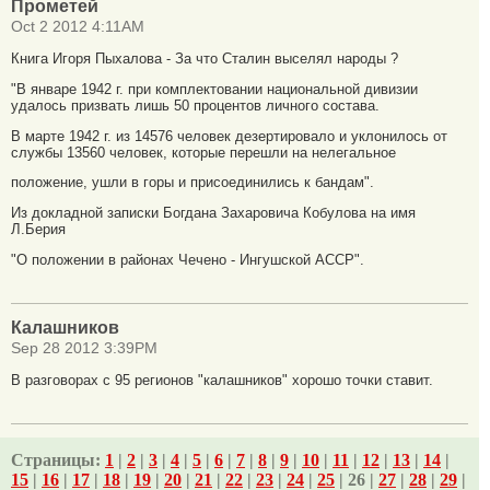
Прометей
Oct 2 2012 4:11AM
Книга Игоря Пыхалова - За что Сталин выселял народы ?
"В январе 1942 г. при комплектовании национальной дивизии
удалось призвать лишь 50 процентов личного состава.
В марте 1942 г. из 14576 человек дезертировало и уклонилось от
службы 13560 человек, которые перешли на нелегальное
положение, ушли в горы и присоединились к бандам".
Из докладной записки Богдана Захаровича Кобулова на имя
Л.Берия
"О положении в районах Чечено - Ингушской АССР".
Калашников
Sep 28 2012 3:39PM
В разговорах с 95 регионов "калашников" хорошо точки ставит.
Страницы:
1
|
2
|
3
|
4
|
5
|
6
|
7
|
8
|
9
|
10
|
11
|
12
|
13
|
14
|
15
|
16
|
17
|
18
|
19
|
20
|
21
|
22
|
23
|
24
|
25
| 26 |
27
|
28
|
29
|