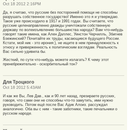
Oct 18 2012 2:16PM
Да, я считаю, что русские без посторонней помощи не способны
разрушать собственное государство! Именно это я и утверждаю.
Такое уже происходило в 1917 и 1991 годах. Вы считаете, что
русские целенаправленно дважды уничтожали собственную
державу по волеизъявлению большинства народа? Вам что-нибудь
говорят такие имена, как Ален Даллес, Уинстон Черчилль, Збигнев
Бзежинский? Почитайте их труды, касающиеся будущего России.
Кстати, мой ник - это ирония:), не ищите в нем принадлежность к
этносу и приверженность к политическим взглядам. Реальность
Вас сильно удивила бы.
Жесткий, по сути что-нибудь можете излагать? К чему этот
пренебрежительно - оскорбительный тон?
Для Троцкого
Oct 18 2012 5:43AM
И как же Вы, Лев Дав., как и 90 лет назад, презираете русских,
говоря, что сами они не способны что-то замутить, ими нужно
руководить. Потом ещё после Вас Адик Алоиз. рассуждал
аналогично. Оба вы с ним - такие заботники, такие печальники о
русском народе.