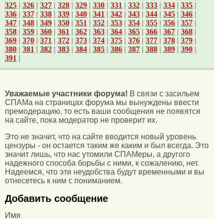
325
|
326
|
327
|
328
|
329
|
330
|
331
|
332
|
333
|
334
|
335
|
336
|
337
|
338
|
339
|
340
|
341
|
342
|
343
|
344
|
345
|
346
|
347
|
348
|
349
|
350
|
351
|
352
|
353
|
354
|
355
|
356
|
357
|
358
|
359
|
360
|
361
|
362
|
363
|
364
|
365
|
366
|
367
|
368
|
369
|
370
|
371
|
372
|
373
|
374
|
375
|
376
|
377
|
378
|
379
|
380
|
381
|
382
|
383
|
384
|
385
|
386
|
387
|
388
|
389
|
390
|
391
|
Уважаемые участники форума!
В связи с засильем
СПАМа на страницах форума мы вынуждены ввести
премодерацию, то есть ваши сообщения не появятся
на сайте, пока модератор не проверит их.
Это не значит, что на сайте вводится новый уровень
цензуры - он остается таким же каким и был всегда. Это
значит лишь, что нас утомили СПАМеры, а другого
надежного способа борьбы с ними, к сожалению, нет.
Надеемся, что эти неудобства будут временными и вы
отнесетесь к ним с пониманием.
Добавить сообщение
Имя