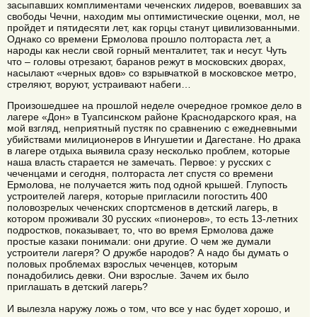
засыпавших комплиментами чеченских лидеров, воевавших за
свободы Чечни, находим мы оптимистические оценки, мол, не
пройдет и пятидесяти лет, как горцы станут цивилизованными.
Однако со времени Ермолова прошло полтораста лет, а
народы как несли свой горный менталитет, так и несут. Чуть
что – головы отрезают, баранов режут в московских дворах,
насылают «черных вдов» со взрывчаткой в московское метро,
стреляют, воруют, устраивают набеги…
Произошедшее на прошлой неделе очередное громкое дело в
лагере «Дон» в Туапсинском районе Краснодарского края, на
мой взгляд, неприятный пустяк по сравнению с ежедневными
убийствами милиционеров в Ингушетии и Дагестане. Но драка
в лагере отдыха выявила сразу несколько проблем, которые
наша власть старается не замечать. Первое: у русских с
чеченцами и сегодня, полтораста лет спустя со времени
Ермолова, не получается жить под одной крышей. Глупость
устроителей лагеря, которые пригласили погостить 400
половозрелых чеченских спортсменов в детский лагерь, в
котором проживали 30 русских «пионеров», то есть 13-летних
подростков, показывает, то, что во время Ермолова даже
простые казаки понимали: они другие. О чем же думали
устроители лагеря? О дружбе народов? А надо бы думать о
половых проблемах взрослых чеченцев, которым
понадобились девки. Они взрослые. Зачем их было
приглашать в детский лагерь?
И вылезла наружу ложь о том, что все у нас будет хорошо, и