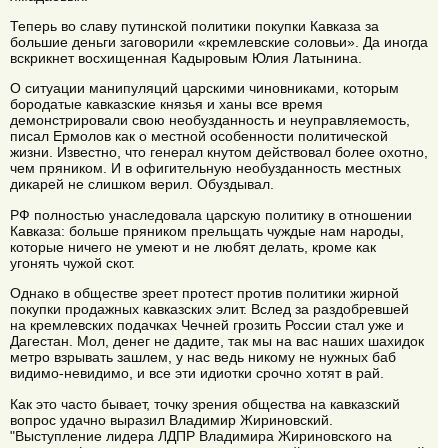
Теперь во славу путинской политики покупки Кавказа за
большие деньги заговорили «кремлевские соловьи». Да иногда
вскрикнет восхищенная Кадыровым Юлия Латынина.
О ситуации манипуляций царскими чиновниками, которым
бородатые кавказские князья и ханы все время
демонстрировали свою необузданность и неуправляемость,
писал Ермолов как о местной особенности политической
жизни. Известно, что генерал кнутом действовал более охотно,
чем пряником. И в офигительную необузданность местных
дикарей не слишком верил. Обуздывал.
РФ полностью унаследовала царскую политику в отношении
Кавказа: больше пряником прельщать чуждые нам народы,
которые ничего не умеют и не любят делать, кроме как
угонять чужой скот.
Однако в обществе зреет протест против политики жирной
покупки продажных кавказских элит. Вслед за раздобревшей
на кремлевских подачках Чечней грозить России стал уже и
Дагестан. Мол, денег не дадите, так мы на вас наших шахидок
метро взрывать зашлем, у нас ведь никому не нужных баб
видимо-невидимо, и все эти идиотки срочно хотят в рай.
Как это часто бывает, точку зрения общества на кавказский
вопрос удачно выразил Владимир Жириновский.
"Выступление лидера ЛДПР Владимира Жириновского на