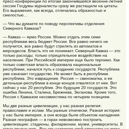
пресс-конференции по итогам закончившейся весенне-летней
сессии Госдумы журналисты сразу же растащили на цитаты.
Его выражения, как всегда, отличались образностью и
смелостью...
— Что вы думаете по поводу перспективы отделения
Северного Кавказа?
— Кавказ — ярмо России. Можно отдать этим семи
республикам весь бюджет России. Все равно ничего не
получится, все равно будут стрелять из автоматов и
мерседесов. Власть это не понимает. Северный Кавказ — это
только расходы, только отрицательное воздействие на
население. При Российской империи еще было терпимо. Как
только советская власть образовала национальные
республики, начался путь к созданию государств. Республика
уже означает государство. Не может быть в республике
республика. Это извращение. Россия — свиноматка, и ее
детеныши-республики в конце концов отвалятся от нее. Вот
сейчас у нас 20 республик. Это будущие 20 государств. Это
ошибка Ленина, Сталина, Брежнева, Зюганова. Кроме того,
Россия с Кавказом несовместима по четырем позициям.
Мы две разные цивилизации, у нас разная религия:
православие и ислам. Мы разные этнически. Разная история:
у нас была империя, а они всегда были объектом нападения.
Разная география — в горах невозможно построить
цивилизацию: стадионы, филармонии, музеи, университеты. В
горах трудно жить. Все это наложило свой отпечаток на жизнь,