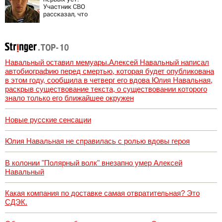
Участник СВО
рассказал, что
спасло его в
схватке с
медведем
Навальный оставил мемуары.Алексей Навальный написал
автобиографию перед смертью, которая будет опубликована
в этом году, сообщила в четверг его вдова Юлия Навальная,
раскрыв существование текста, о существовании которого
знало только его ближайшее окружен
Новые русские сенсации
Юлия Навальная не справилась с ролью вдовы героя
В колонии "Полярный волк" внезапно умер Алексей
Навальный
Какая компания по доставке самая отвратительная? Это
СДЭК.