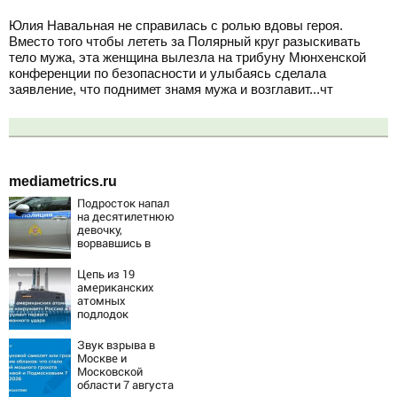
Юлия Навальная не справилась с ролью вдовы героя.
Вместо того чтобы лететь за Полярный круг разыскивать
тело мужа, эта женщина вылезла на трибуну Мюнхенской
конференции по безопасности и улыбаясь сделала
заявление, что поднимет знамя мужа и возглавит...чт
mediametrics.ru
Подросток напал
на десятилетнюю
девочку,
ворвавшись в
квартиру
Цепь из 19
американских
атомных
подлодок
«окружает»
Россию и Китай:
Звук взрыва в
это инструмент
Москве и
первого
Московской
массированного
области 7 августа
удара