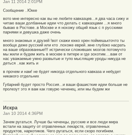
Jan 11 2014 2:01PM
Сообщение ..Юкке
вото мне интересно как вы не любите кавказцев...я два часа сижу и
читаю ваши долбанные идеи что делать с кавказцами ...я много
бываю в Ростове..в Москве и я нохожу общий язык с п русскими
парнями и девушка даже очень
много знакомых и друзей !вот скажи юкко хрен поймешькточто ты
вообще деже русский или кто .похоже еврей..мне глубоко насрать
на ваше образованные!!! истрически сложивших мозгов потомучто
мы жили и будем жить в москве в питере и где зохотим....вам от
нас уважаемые умно развытые и тупо мыслящие уроды никуда не
деться ..как жить и
в прочем и нам! не будет никогда отдельного кавказа и небудет
никакого отдельних
Губарний будет просто Россия...и ваши фашисткие идеи больше не
пролезут это я вам как говурю чеченец..или мы будем жи
Искра
Jan 10 2014 4:36PM
Зачем ругаться. Лучше бы чеченцы, русские и все люди мира
встали на защиту от отравленных лекарств, отравленных
продуктов, наркотиков. Чего ругаться, если скоро погибнем.