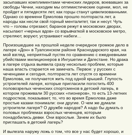
засыпавших комплиментами чеченских лидеров, воевавших за
свободы Чечни, находим мы оптимистические оценки, мол, не
пройдет и пятидесяти лет, как горцы станут цивилизованными.
Однако со времени Ермолова прошло полтораста лет, а
народы как несли свой горный менталитет, так и несут. Чуть
что – головы отрезают, баранов режут в московских дворах,
насылают «черных вдов» со взрывчаткой в московское метро,
стреляют, воруют, устраивают набеги…
Произошедшее на прошлой неделе очередное громкое дело в
лагере «Дон» в Туапсинском районе Краснодарского края, на
мой взгляд, неприятный пустяк по сравнению с ежедневными
убийствами милиционеров в Ингушетии и Дагестане. Но драка
в лагере отдыха выявила сразу несколько проблем, которые
наша власть старается не замечать. Первое: у русских с
чеченцами и сегодня, полтораста лет спустя со времени
Ермолова, не получается жить под одной крышей. Глупость
устроителей лагеря, которые пригласили погостить 400
половозрелых чеченских спортсменов в детский лагерь, в
котором проживали 30 русских «пионеров», то есть 13-летних
подростков, показывает, то, что во время Ермолова даже
простые казаки понимали: они другие. О чем же думали
устроители лагеря? О дружбе народов? А надо бы думать о
половых проблемах взрослых чеченцев, которым
понадобились девки. Они взрослые. Зачем их было
приглашать в детский лагерь?
И вылезла наружу ложь о том, что все у нас будет хорошо, и