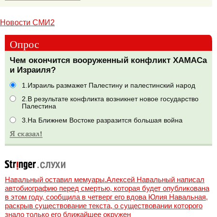
Новости СМИ2
Опрос
Чем окончится вооруженный конфликт ХАМАСа
и Израиля?
1.Израиль размажет Палестину и палестинский народ
2.В результате конфликта возникнет новое государство
Палестина
3.На Ближнем Востоке разразится большая война
Навальный оставил мемуары.Алексей Навальный написал
автобиографию перед смертью, которая будет опубликована
в этом году, сообщила в четверг его вдова Юлия Навальная,
раскрыв существование текста, о существовании которого
знало только его ближайшее окружен