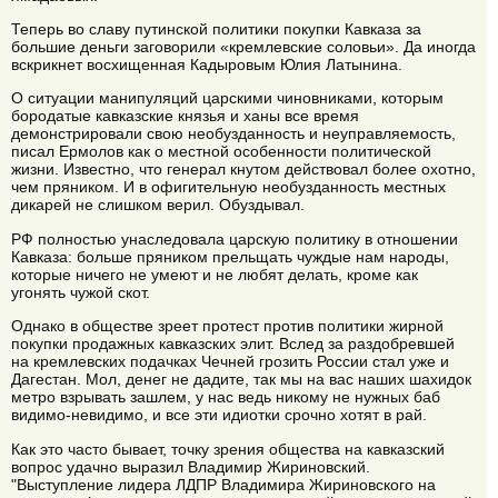
Теперь во славу путинской политики покупки Кавказа за
большие деньги заговорили «кремлевские соловьи». Да иногда
вскрикнет восхищенная Кадыровым Юлия Латынина.
О ситуации манипуляций царскими чиновниками, которым
бородатые кавказские князья и ханы все время
демонстрировали свою необузданность и неуправляемость,
писал Ермолов как о местной особенности политической
жизни. Известно, что генерал кнутом действовал более охотно,
чем пряником. И в офигительную необузданность местных
дикарей не слишком верил. Обуздывал.
РФ полностью унаследовала царскую политику в отношении
Кавказа: больше пряником прельщать чуждые нам народы,
которые ничего не умеют и не любят делать, кроме как
угонять чужой скот.
Однако в обществе зреет протест против политики жирной
покупки продажных кавказских элит. Вслед за раздобревшей
на кремлевских подачках Чечней грозить России стал уже и
Дагестан. Мол, денег не дадите, так мы на вас наших шахидок
метро взрывать зашлем, у нас ведь никому не нужных баб
видимо-невидимо, и все эти идиотки срочно хотят в рай.
Как это часто бывает, точку зрения общества на кавказский
вопрос удачно выразил Владимир Жириновский.
"Выступление лидера ЛДПР Владимира Жириновского на