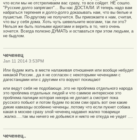
что если мы не отстреливаем вас сразу, то все сойдет. НЕ сошло.
"Русские долго запрягают"... Вы нас ДОСТАЛИ. И теперь надо вам
набраться терпения и долго-долго доказывать нам, что вы белые и
пушистые. По-другому не получится. Вы приезжаете к нам, считая,
что вы у себя дома. Хоть чуть шевельните мозгами, так ли это?
Нельзя же быть полными идиотами и верить в то, чего очень
хочется. Всегда полезно ДУМАТЬ и оставаться при этом людьми, а
не быдлом.
чеченец
Jan 11 2014 3:53PM
Или будем жить в месте налаживая отношения или вообще небудет
никакой России...да я не согласен с некоторыми чеченцами с
дагестанцами или с другими кто воруют похищают
или ведут себя не подобающе..это не проблема отдельного народа
это проблема отдельных людей и что саммое интересное это
проблема палиции которая нихера не делает.а смотрит пока
русского побьют и потом будем по всем сми орать вот они какие
дикие кавказцы особенно чеченцы..потому что если пукнет собака
какая в москве сразу злой чеченец надавил жалко товарищи
.жалко.....так мы ничего не добьемся и никто не откуда не уедет ....
чеченец..