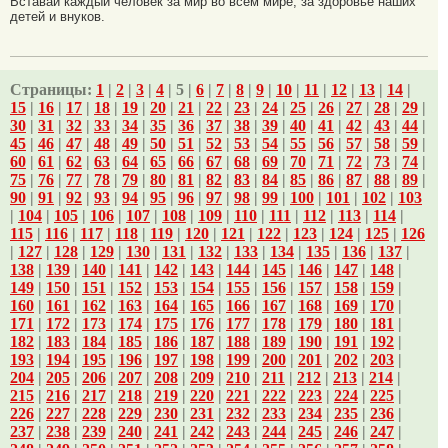
Вставай каждый человек за мир во всем мире, за здоровье наших
детей и внуков.
Страницы:
1
|
2
|
3
|
4
| 5 |
6
|
7
|
8
|
9
|
10
|
11
|
12
|
13
|
14
|
15
|
16
|
17
|
18
|
19
|
20
|
21
|
22
|
23
|
24
|
25
|
26
|
27
|
28
|
29
|
30
|
31
|
32
|
33
|
34
|
35
|
36
|
37
|
38
|
39
|
40
|
41
|
42
|
43
|
44
|
45
|
46
|
47
|
48
|
49
|
50
|
51
|
52
|
53
|
54
|
55
|
56
|
57
|
58
|
59
|
60
|
61
|
62
|
63
|
64
|
65
|
66
|
67
|
68
|
69
|
70
|
71
|
72
|
73
|
74
|
75
|
76
|
77
|
78
|
79
|
80
|
81
|
82
|
83
|
84
|
85
|
86
|
87
|
88
|
89
|
90
|
91
|
92
|
93
|
94
|
95
|
96
|
97
|
98
|
99
|
100
|
101
|
102
|
103
|
104
|
105
|
106
|
107
|
108
|
109
|
110
|
111
|
112
|
113
|
114
|
115
|
116
|
117
|
118
|
119
|
120
|
121
|
122
|
123
|
124
|
125
|
126
|
127
|
128
|
129
|
130
|
131
|
132
|
133
|
134
|
135
|
136
|
137
|
138
|
139
|
140
|
141
|
142
|
143
|
144
|
145
|
146
|
147
|
148
|
149
|
150
|
151
|
152
|
153
|
154
|
155
|
156
|
157
|
158
|
159
|
160
|
161
|
162
|
163
|
164
|
165
|
166
|
167
|
168
|
169
|
170
|
171
|
172
|
173
|
174
|
175
|
176
|
177
|
178
|
179
|
180
|
181
|
182
|
183
|
184
|
185
|
186
|
187
|
188
|
189
|
190
|
191
|
192
|
193
|
194
|
195
|
196
|
197
|
198
|
199
|
200
|
201
|
202
|
203
|
204
|
205
|
206
|
207
|
208
|
209
|
210
|
211
|
212
|
213
|
214
|
215
|
216
|
217
|
218
|
219
|
220
|
221
|
222
|
223
|
224
|
225
|
226
|
227
|
228
|
229
|
230
|
231
|
232
|
233
|
234
|
235
|
236
|
237
|
238
|
239
|
240
|
241
|
242
|
243
|
244
|
245
|
246
|
247
|