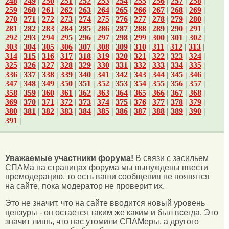
248
|
249
|
250
|
251
|
252
|
253
|
254
|
255
|
256
|
257
|
258
|
259
|
260
|
261
|
262
|
263
|
264
|
265
|
266
|
267
|
268
|
269
|
270
|
271
|
272
|
273
|
274
|
275
|
276
|
277
|
278
|
279
|
280
|
281
|
282
|
283
|
284
|
285
|
286
|
287
|
288
|
289
|
290
|
291
|
292
|
293
|
294
|
295
|
296
|
297
|
298
|
299
|
300
|
301
|
302
|
303
|
304
|
305
|
306
|
307
|
308
|
309
|
310
|
311
|
312
|
313
|
314
|
315
|
316
|
317
|
318
|
319
|
320
|
321
|
322
|
323
|
324
|
325
|
326
|
327
|
328
|
329
|
330
|
331
|
332
|
333
|
334
|
335
|
336
|
337
|
338
|
339
|
340
|
341
|
342
|
343
|
344
|
345
|
346
|
347
|
348
|
349
|
350
|
351
|
352
|
353
|
354
|
355
|
356
|
357
|
358
|
359
|
360
|
361
|
362
|
363
|
364
|
365
|
366
|
367
|
368
|
369
|
370
|
371
|
372
|
373
|
374
|
375
|
376
|
377
|
378
|
379
|
380
|
381
|
382
|
383
|
384
|
385
|
386
|
387
|
388
|
389
|
390
|
391
|
Уважаемые участники форума!
В связи с засильем
СПАМа на страницах форума мы вынуждены ввести
премодерацию, то есть ваши сообщения не появятся
на сайте, пока модератор не проверит их.
Это не значит, что на сайте вводится новый уровень
цензуры - он остается таким же каким и был всегда. Это
значит лишь, что нас утомили СПАМеры, а другого