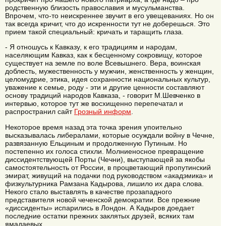
родственную близость православия и мусульманства.
Впрочем, что-то неискреннее звучит в его увещеваниях. Но он
так всегда кричит, что до искренности тут не доберешься. Это
прием такой специальный: кричать и таращить глаза.
- Я отношусь к Кавказу, к его традициям и народам,
населяющим Кавказ, как к бесценному сокровищу, которое
существует на земле по воле Всевышнего. Вера, воинская
доблесть, мужественность у мужчин, женственность у женщин,
целомудрие, этика, идея сохранности национальных культур,
уважение к семье, роду - эти и другие ценности составляют
основу традиций народов Кавказа, - говорит М.Шевченко в
интервью, которое тут же восхищенно перепечатал и
распространил сайт
Грозный информ
.
Некоторое время назад эта точка зрения упоительно
высказывалась либералами, которые осуждали войну в Чечне,
развязанную Ельциным и продолженную Путиным. Но
постепенно их голоса стихли. Молниеносное превращение
диссидентствующей Порты (Чечни), выступающей за якобы
самостоятельность от России, в процветающий пропутинский
эмират, живущий на подачки под руководством «акадэмика» и
физкультурника Рамзана Кадырова, лишило их дара слова.
Некого стало выставлять в качестве прозападного
представителя новой чеченской демократии. Все прежние
«диссиденты» испарились в Лондон. А Кадыров доедает
последние остатки прежних заклятых друзей, всяких там
ямадаевых.