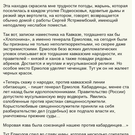
Эта находка скрасила мне трудности погоды, жарынь, которая
поселилась в каждом уголке Подмосковья, ядовитые дымы и
резкий звук вертолета, на котором, говорят, возвращается
обычно домой с работы Сергей Ястржембский, имеющий
неподалеку неслабое поместье.
Так вот, записки наместника на Кавказе, тогдашнего как бы
«Хлопонина», а именно генерала Ермолова, на сегодня были
бы признаны не только неполиткорректными, но скорее даже
экстремистскими. Ермолов безо всяких дипломатических
уловок описывает все тогдашние кавказские народности, их
правителей – князей и ханов а также повадки рядовых
абреков. Достается и муллам и мусульманской религии. Но
особое место Ермолов уделяет чеченцам. Тут уж он не жалеет
черных красок.
«Теперь скажу о народах, против кавказской линии
обитающих, - пишет генерал Ермолов. Кабардинцы, менее ста
лет назад были идолопоклонниками. Правительство (России)
допустило мусульманскую веру водворить. Явились
озлобленные против христиан священнослужители.
Корыстолюбивые священнослужители приняли на себя
разбирательство дел (судебных) все подпало власти их,
уничтожены прежние суды…
Моровая язва была союзницей нашею против кабардинцев…»
Тут Ермолов спел во славу чумы, которая несколько сократила