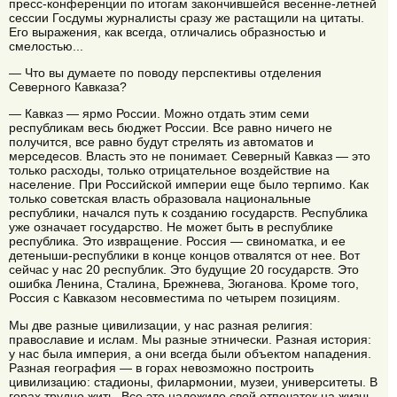
пресс-конференции по итогам закончившейся весенне-летней
сессии Госдумы журналисты сразу же растащили на цитаты.
Его выражения, как всегда, отличались образностью и
смелостью...
— Что вы думаете по поводу перспективы отделения
Северного Кавказа?
— Кавказ — ярмо России. Можно отдать этим семи
республикам весь бюджет России. Все равно ничего не
получится, все равно будут стрелять из автоматов и
мерседесов. Власть это не понимает. Северный Кавказ — это
только расходы, только отрицательное воздействие на
население. При Российской империи еще было терпимо. Как
только советская власть образовала национальные
республики, начался путь к созданию государств. Республика
уже означает государство. Не может быть в республике
республика. Это извращение. Россия — свиноматка, и ее
детеныши-республики в конце концов отвалятся от нее. Вот
сейчас у нас 20 республик. Это будущие 20 государств. Это
ошибка Ленина, Сталина, Брежнева, Зюганова. Кроме того,
Россия с Кавказом несовместима по четырем позициям.
Мы две разные цивилизации, у нас разная религия:
православие и ислам. Мы разные этнически. Разная история:
у нас была империя, а они всегда были объектом нападения.
Разная география — в горах невозможно построить
цивилизацию: стадионы, филармонии, музеи, университеты. В
горах трудно жить. Все это наложило свой отпечаток на жизнь,