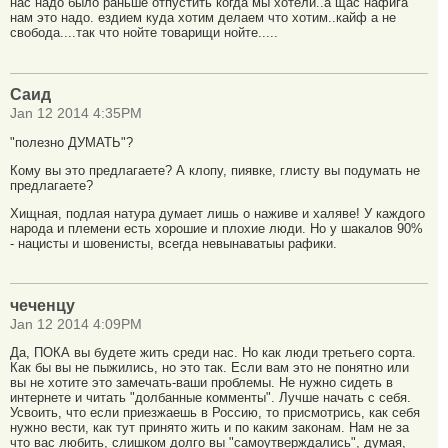
нас надо было раньше отпустить когда мы хотели..а щас нафига
нам это надо. ездием куда хотим делаем что хотим..кайф а не
свобода....так что нойте товарищи нойте.....
Саид
Jan 12 2014 4:35PM
"полезно ДУМАТЬ"?
Кому вы это предлагаете? А клопу, пиявке, глисту вы подумать не
предлагаете?
Хищная, подлая натура думает лишь о наживе и халяве! У каждого
народа и племени есть хорошие и плохие люди. Но у шакалов 90%
- нацисты и шовенисты, всегда невынаватыы рафики.
чеченцу
Jan 12 2014 4:09PM
Да, ПОКА вы будете жить среди нас. Но как люди третьего сорта.
Как бы вы не пыжились, но это так. Если вам это не понятно или
вы не хотите это замечать-ваши проблемы. Не нужно сидеть в
интернете и читать "долбанные комменты". Лучше начать с себя.
Усвоить, что если приезжаешь в Россию, то присмотрись, как себя
нужно вести, как тут принято жить и по каким законам. Нам не за
что вас любить, слишком долго вы "самоутверждались", думая,