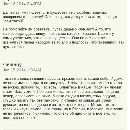
Jan 18 2014 3:46PM
Да что вы им пищете! Эти существа не способны, видимо,
воспринимать критику! Они сразу, как дикари или дети, верещат
"сам такой!"
Не помогайте им советами, пусть дерьмо хлебают! А то, что
капкасоиды здесь пишут, как ртами какают - хорошо. Все могут
сами убедиться, что они за существа. Они не собираются
извиняться перед народом за то зло и подлость, что причинили, так
пусть гниют.
чеченцу
Jan 15 2014 1:00AM
Такая маленькая нация насрала, прежде всего, самой себе. И даже
не по самые гланды, а по макушку. Чтобы это понять много мозгов
не нужно, включи то, что есть. Купайтесь в нашей "горячей любви"
к вам. Заслужили. Про ваш менталитет и все остальное - еще не
вечер, справимся и с этим. А пока сходи в школу, язык подучи,
стыдно писать так безграмотно. И стыдно за кавказцев среди
русских, за их поведение и за то, что они творят. Может, где-то в
горах и живут нормальные горцы, но в России, в Москве, мне такие
не встречались. Понимаю, что очень обидно читать все это, но
ведь так оно и есть.