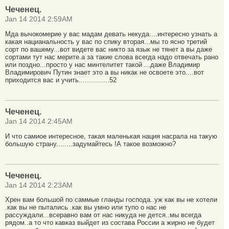
Чеченец.
Jan 14 2014 2:59AM
Мда вычокомерие у вас мадам девать некуда....интересно узнать а
какая нацианальность у вас по спику вторая...мы то ясно третий
сорт по вашему...вот видете вас никто за язык не тянет а вы даже
сортами тут нас мерите.а за такие слова всегда надо отвечать рано
или поздно...просто у нас минтелитет такой ...даже Владимир
Владимирович Путин знает это а вы никак не освоете это....вот
приходится вас и учить...............52
Чеченец.
Jan 14 2014 2:45AM
И что самиое интересное, такая маленькая нация насрала на такую
большую страну........задумайтесь !А такое возможно?
Чеченец.
Jan 14 2014 2:23AM
Хрен вам большой по саммые гланды господа..уж как вы не хотели
.как вы не пытались .как вы умно или тупо о нас не
рассуждали...всеравно вам от нас никуда не дется..мы всегда
рядом..а то что кавказ выйдет из состава России а жирно не будет