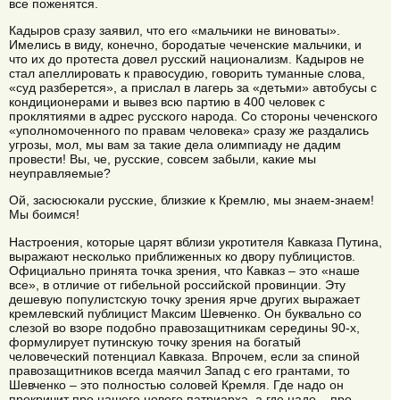
все поженятся.
Кадыров сразу заявил, что его «мальчики не виноваты».
Имелись в виду, конечно, бородатые чеченские мальчики, и
что их до протеста довел русский национализм. Кадыров не
стал апеллировать к правосудию, говорить туманные слова,
«суд разберется», а прислал в лагерь за «детьми» автобусы с
кондиционерами и вывез всю партию в 400 человек с
проклятиями в адрес русского народа. Со стороны чеченского
«уполномоченного по правам человека» сразу же раздались
угрозы, мол, мы вам за такие дела олимпиаду не дадим
провести! Вы, че, русские, совсем забыли, какие мы
неуправляемые?
Ой, засюсюкали русские, близкие к Кремлю, мы знаем-знаем!
Мы боимся!
Настроения, которые царят вблизи укротителя Кавказа Путина,
выражают несколько приближенных ко двору публицистов.
Официально принята точка зрения, что Кавказ – это «наше
все», в отличие от гибельной российской провинции. Эту
дешевую популистскую точку зрения ярче других выражает
кремлевский публицист Максим Шевченко. Он буквально со
слезой во взоре подобно правозащитникам середины 90-х,
формулирует путинскую точку зрения на богатый
человеческий потенциал Кавказа. Впрочем, если за спиной
правозащитников всегда маячил Запад с его грантами, то
Шевченко – это полностью соловей Кремля. Где надо он
прокричит про нашего нового патриарха, а где надо – про