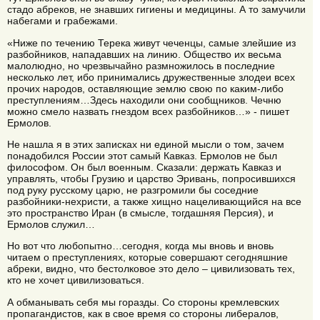
стадо абреков, не знавших гигиены и медицины. А то замучили
набегами и грабежами.
«Ниже по течению Терека живут чеченцы, самые злейшие из
разбойников, нападавших на линию. Общество их весьма
малолюдно, но чрезвычайно размножилось в последние
несколько лет, ибо принимались дружественные злодеи всех
прочих народов, оставляющие землю свою по каким-либо
преступлениям…Здесь находили они сообщников. Чечню
можно смело назвать гнездом всех разбойников…» - пишет
Ермолов.
Не нашла я в этих записках ни единой мысли о том, зачем
понадобился России этот самый Кавказ. Ермолов не был
философом. Он был военным. Сказали: держать Кавказ и
управлять, чтобы Грузию и царство Эривань, попросившихся
под руку русскому царю, не разгромили бы соседние
разбойники-нехристи, а также хищно нацеливающийся на все
это пространство Иран (в смысле, тогдашняя Персия), и
Ермолов служил…
Но вот что любопытно…сегодня, когда мы вновь и вновь
читаем о преступлениях, которые совершают сегодняшние
абреки, видно, что бестолковое это дело – цивилизовать тех,
кто не хочет цивилизоваться.
А обманывать себя мы горазды. Со стороны кремлевских
пропагандистов, как в свое время со стороны либералов,