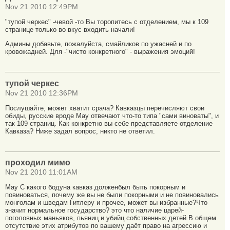
Nov 21 2010 12:49PM
"тупой черкес" -чевой -то Вы торопитесь с отделением, мы к 109
странице только во вкус входить начали!
Админы добавьте, пожалуйста, смайликов по ужасней и по
кровожадней. Для -"чисто конкретного" - выражения эмоций!
тупой черкес
Nov 21 2010 12:36PM
Послушайте, может хватит срача? Кавказцы перечисляют свои
обиды, русские вроде Мау отвечают что-то типа "сами виноваты", и
так 109 страниц. Как конкретно вы себе представляете отделение
Кавказа? Ниже задал вопрос, никто не ответил.
проходил мимо
Nov 21 2010 11:01AM
May С какого бодуна кавказ долженбыл быть покорным и
повиноваться, почему же вы не были покорными и не повиновались
монголам и шведам Гитлеру и прочее, может вы избранные?Что
значит нормальное государство? это что наличие царей-
поголовных маньяков, пьяниц и убийц собственных детей.В общем
отсутствие этих атрибутов по вашему даёт право на агрессию и