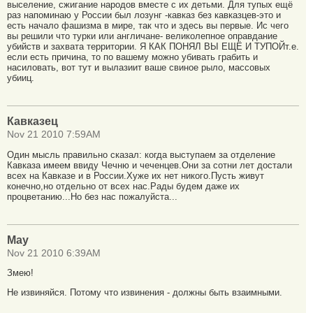
выселение, сжигание народов вместе с их детьми. Для тупых ещё
раз напоминаю у России был лозунг -кавказ без кавказцев-это и
есть начало фашизма в мире, так что и здесь вы первые. Ис чего
вы решили что турки или англичане- великолепное оправдание
убийств и захвата территории. Я КАК ПОНЯЛ ВЫ ЕЩЁ И ТУПОЙт.е.
если есть причина, то по вашему можно убивать грабить и
насиловать, вот тут и вылазиит ваше свиное рыло, массовых
убииц.
Кавказец
Nov 21 2010 7:59AM
Один мысль правильно сказал: когда выступаем за отделение
Кавказа имеем ввиду Чечню и чеченцев.Они за сотни лет достали
всех на Кавказе и в России.Хуже их нет никого.Пусть живут
конечно,но отдельно от всех нас.Рады будем даже их
процветанию...Но без нас пожалуйста...
Мау
Nov 21 2010 6:39AM
Змею!
Не извиняйся. Потому что извинения - должны быть взаимными.