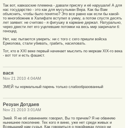
Так вот, кавказские племена - давали присягу и её нарушали! А для
нас государство - это как для мусульман Вера. Как бы Вам
объяснить, чтобы было понятно? Это все равно как если бы какой-
то многобожник в Халифате вступил в умму, а потом спустя десять
лет заявил: не считово - я фигушку в кармане держал. Натурально,
через двести лет его уцелевшие потомки на весь мир закричали б:
геноцид.
Нет, нас пытаются уверить: ни с того с сего пришли войска
Ермолова, стали убивать, грабить, насиловать.
Тот, кто в XXI веке первый начинает мыслить по меркам XIX-го века
- вот тот и есть фашист.
вася
Nov 21 2010 4:04AM
ЗМЕЙ ты нормальный парень только слабообразованный
Резуан Дотдаев
Nov 21 2010 3:01AM
Змей. Я не об извинениях говорил, Вы то причем? Я не обвиняю
нынишнее поколение. Тех кого я виню, уже нет среди живых и
Всевышний нам судья. Как говориться о покойниках плохо ни