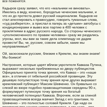
все поженятся.
Кадыров сразу заявил, что его «мальчики не виноваты».
Имелись в виду, конечно, бородатые чеченские мальчики, и
что их до протеста довел русский национализм. Кадыров не
стал апеллировать к правосудию, говорить туманные слова,
«суд разберется», а прислал в лагерь за «детьми» автобусы с
кондиционерами и вывез всю партию в 400 человек с
проклятиями в адрес русского народа. Со стороны чеченского
«уполномоченного по правам человека» сразу же раздались
угрозы, мол, мы вам за такие дела олимпиаду не дадим
провести! Вы, че, русские, совсем забыли, какие мы
неуправляемые?
Ой, засюсюкали русские, близкие к Кремлю, мы знаем-знаем!
Мы боимся!
Настроения, которые царят вблизи укротителя Кавказа Путина,
выражают несколько приближенных ко двору публицистов.
Официально принята точка зрения, что Кавказ – это «наше
все», в отличие от гибельной российской провинции. Эту
дешевую популистскую точку зрения ярче других выражает
кремлевский публицист Максим Шевченко. Он буквально со
слезой во взоре подобно правозащитникам середины 90-х,
формулирует путинскую точку зрения на богатый
человеческий потенциал Кавказа. Впрочем, если за спиной
правозащитников всегда маячил Запад с его грантами, то
Шевченко – это полностью соловей Кремля. Где надо он
прокричит про нашего нового патриарха, а где надо – про