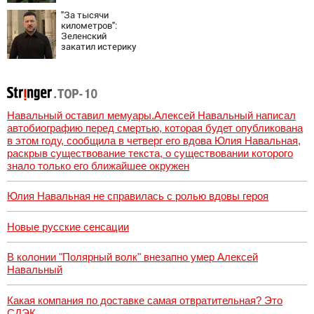
"За тысячи
километров":
Зеленский
закатил истерику
Западу после
ночного удара
Навальный оставил мемуары.Алексей Навальный написал
автобиографию перед смертью, которая будет опубликована
в этом году, сообщила в четверг его вдова Юлия Навальная,
раскрыв существование текста, о существовании которого
знало только его ближайшее окружен
Юлия Навальная не справилась с ролью вдовы героя
Новые русские сенсации
В колонии "Полярный волк" внезапно умер Алексей
Навальный
Какая компания по доставке самая отвратительная? Это
СДЭК.