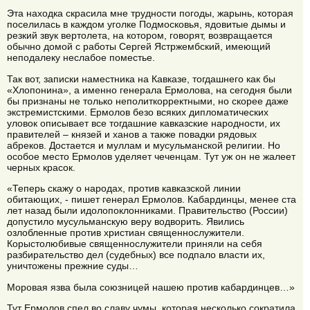
Эта находка скрасила мне трудности погоды, жарынь, которая
поселилась в каждом уголке Подмосковья, ядовитые дымы и
резкий звук вертолета, на котором, говорят, возвращается
обычно домой с работы Сергей Ястржембский, имеющий
неподалеку неслабое поместье.
Так вот, записки наместника на Кавказе, тогдашнего как бы
«Хлопонина», а именно генерала Ермолова, на сегодня были
бы признаны не только неполиткорректными, но скорее даже
экстремистскими. Ермолов безо всяких дипломатических
уловок описывает все тогдашние кавказские народности, их
правителей – князей и ханов а также повадки рядовых
абреков. Достается и муллам и мусульманской религии. Но
особое место Ермолов уделяет чеченцам. Тут уж он не жалеет
черных красок.
«Теперь скажу о народах, против кавказской линии
обитающих, - пишет генерал Ермолов. Кабардинцы, менее ста
лет назад были идолопоклонниками. Правительство (России)
допустило мусульманскую веру водворить. Явились
озлобленные против христиан священнослужители.
Корыстолюбивые священнослужители приняли на себя
разбирательство дел (судебных) все подпало власти их,
уничтожены прежние суды…
Моровая язва была союзницей нашею против кабардинцев…»
Тут Ермолов спел во славу чумы, которая несколько сократила