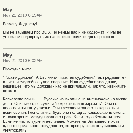
Мау
Nov 21 2010 6:15AM
Резуану Додтаеву!
Мы не забываем про ВОВ. Но немцы нас и не содержат! И мы не
угрожаем подвергнуть их нашествию, если те дань просрочат.
Мау
Nov 21 2010 6:02AM
Проходил мимо!
"Россия должна". А Вы, никак, пристав судебный? Так предъявите -
и лист, и служебное удостоверение. И на судебное заседание,
решившее, что мы должны - нас не приглашали. Так что, извиняйте,
не катит.
Кавказские войны . . . Русские изначально не вмешивались в чужие
дела. Они никого не сулили "покрестить или зарезать". Они не
налагали выплату джизьи. Они требовали одного: покорности и
повиновения. Геополитика, будь она неладна. Кавказские племена
с точки зрения международного права были тогда белым пятном.
Если не мы, то турки и англичане. Можете ли Вы привести хоть
одного нормального государства, которое русские оккупировали и
уничтожили?