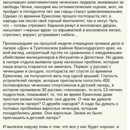
засыпавших комплиментами чеченских лидеров, воевавших за
свободы Чечни, находим мы оптимистические оценки, мол, не
пройдет и пятидесяти лет, как горцы станут цивилизованными.
Однако со времени Ермолова прошло полтораста лет, а
народы как несли свой горный менталитет, так и несут. Чуть
что – головы отрезают, баранов режут в московских дворах,
насылают «черных вдов» со взрывчаткой в московское метро,
стреляют, воруют, устраивают набеги…
Произошедшее на прошлой неделе очередное громкое дело в
лагере «Дон» в Туапсинском районе Краснодарского края, на
мой взгляд, неприятный пустяк по сравнению с ежедневными
убийствами милиционеров в Ингушетии и Дагестане. Но драка
в лагере отдыха выявила сразу несколько проблем, которые
наша власть старается не замечать. Первое: у русских с
чеченцами и сегодня, полтораста лет спустя со времени
Ермолова, не получается жить под одной крышей. Глупость
устроителей лагеря, которые пригласили погостить 400
половозрелых чеченских спортсменов в детский лагерь, в
котором проживали 30 русских «пионеров», то есть 13-летних
подростков, показывает, то, что во время Ермолова даже
простые казаки понимали: они другие. О чем же думали
устроители лагеря? О дружбе народов? А надо бы думать о
половых проблемах взрослых чеченцев, которым
понадобились девки. Они взрослые. Зачем их было
приглашать в детский лагерь?
И вылезла наружу ложь о том, что все у нас будет хорошо, и