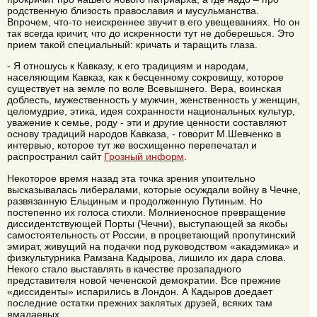
родственную близость православия и мусульманства.
Впрочем, что-то неискреннее звучит в его увещеваниях. Но он
так всегда кричит, что до искренности тут не доберешься. Это
прием такой специальный: кричать и таращить глаза.
- Я отношусь к Кавказу, к его традициям и народам,
населяющим Кавказ, как к бесценному сокровищу, которое
существует на земле по воле Всевышнего. Вера, воинская
доблесть, мужественность у мужчин, женственность у женщин,
целомудрие, этика, идея сохранности национальных культур,
уважение к семье, роду - эти и другие ценности составляют
основу традиций народов Кавказа, - говорит М.Шевченко в
интервью, которое тут же восхищенно перепечатал и
распространил сайт
Грозный информ
.
Некоторое время назад эта точка зрения упоительно
высказывалась либералами, которые осуждали войну в Чечне,
развязанную Ельциным и продолженную Путиным. Но
постепенно их голоса стихли. Молниеносное превращение
диссидентствующей Порты (Чечни), выступающей за якобы
самостоятельность от России, в процветающий пропутинский
эмират, живущий на подачки под руководством «акадэмика» и
физкультурника Рамзана Кадырова, лишило их дара слова.
Некого стало выставлять в качестве прозападного
представителя новой чеченской демократии. Все прежние
«диссиденты» испарились в Лондон. А Кадыров доедает
последние остатки прежних заклятых друзей, всяких там
ямадаевых.