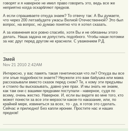
говорят и я наверное не имел право говорить это, ведь все же
неприятно когда оскарбляют предков.
А если спрашиваете откуда знаем? То отвечу так: А Вы думаете,
что через 200 летзабудете ужасы Велиой Отечественной? Это был
вопрос, на вопрос, но думаю понятно что я хотел сказать.
А за извинения все ровно спасибо, хотя Вы и не обязанны этого
делать. Наша задача не допустить подобного. Чтобы наши потомки
за нас друг перед другом не краснели. С уважением Р.Д.
Змей
Nov 21 2010 2:42AM
Интересно, у вас память такая генетическая что ли? Откуда вы все
эти злые подробности знаете? Неужели это вам бабушка или мама
рассказывали вместо сказок перед сном? Те, к кому эти предъявы
и стоило бы высказывать, давно уже прах. И мы знать не знаем,
как там они с вашими предками поступали - наверное, судя по
всему, очень жестко. Наверное. И, если вы видете во мне того, кто
может понести за все эти мерзости какое-то наказание, или, по
крайней мере, извиниться за всех, то - да, я готов это сделать.
Сейчас и прилюдно! Без капли иронии. Простите нас и наших
предков!