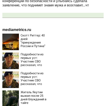
конференции по безопасности и улыбаясь сделала
заявление, что поднимет знамя мужа и возглавит...чт
mediametrics.ru
Скотт Риттер: 40
дней
"принуждения
России и Путина"
резко приблизили
крах режима
Подробности из
Зеленского
первых уст:
Участник СВО
рассказал, что
спасло его в
схватке с
Подробности из
медведем
первых уст:
Участник СВО
рассказал, что
спасло его в
схватке с
Житель Якутии
медведем
выжил после 25
дней блужданий в
тайге