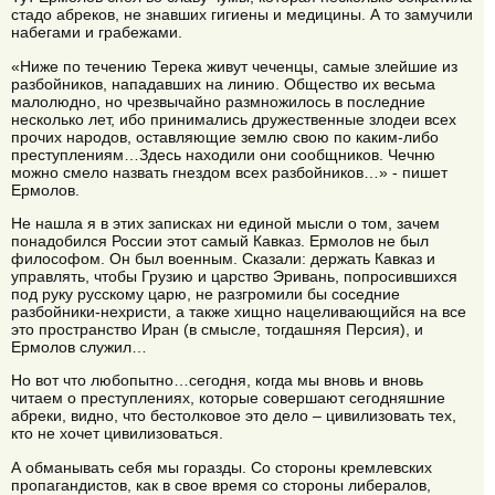
стадо абреков, не знавших гигиены и медицины. А то замучили
набегами и грабежами.
«Ниже по течению Терека живут чеченцы, самые злейшие из
разбойников, нападавших на линию. Общество их весьма
малолюдно, но чрезвычайно размножилось в последние
несколько лет, ибо принимались дружественные злодеи всех
прочих народов, оставляющие землю свою по каким-либо
преступлениям…Здесь находили они сообщников. Чечню
можно смело назвать гнездом всех разбойников…» - пишет
Ермолов.
Не нашла я в этих записках ни единой мысли о том, зачем
понадобился России этот самый Кавказ. Ермолов не был
философом. Он был военным. Сказали: держать Кавказ и
управлять, чтобы Грузию и царство Эривань, попросившихся
под руку русскому царю, не разгромили бы соседние
разбойники-нехристи, а также хищно нацеливающийся на все
это пространство Иран (в смысле, тогдашняя Персия), и
Ермолов служил…
Но вот что любопытно…сегодня, когда мы вновь и вновь
читаем о преступлениях, которые совершают сегодняшние
абреки, видно, что бестолковое это дело – цивилизовать тех,
кто не хочет цивилизоваться.
А обманывать себя мы горазды. Со стороны кремлевских
пропагандистов, как в свое время со стороны либералов,