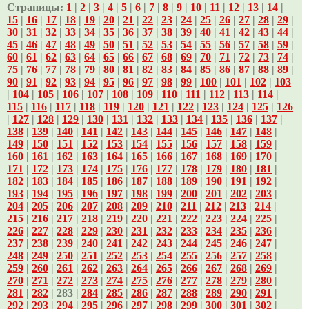
Страницы:
1
|
2
|
3
|
4
|
5
|
6
|
7
|
8
|
9
|
10
|
11
|
12
|
13
|
14
|
15
|
16
|
17
|
18
|
19
|
20
|
21
|
22
|
23
|
24
|
25
|
26
|
27
|
28
|
29
|
30
|
31
|
32
|
33
|
34
|
35
|
36
|
37
|
38
|
39
|
40
|
41
|
42
|
43
|
44
|
45
|
46
|
47
|
48
|
49
|
50
|
51
|
52
|
53
|
54
|
55
|
56
|
57
|
58
|
59
|
60
|
61
|
62
|
63
|
64
|
65
|
66
|
67
|
68
|
69
|
70
|
71
|
72
|
73
|
74
|
75
|
76
|
77
|
78
|
79
|
80
|
81
|
82
|
83
|
84
|
85
|
86
|
87
|
88
|
89
|
90
|
91
|
92
|
93
|
94
|
95
|
96
|
97
|
98
|
99
|
100
|
101
|
102
|
103
|
104
|
105
|
106
|
107
|
108
|
109
|
110
|
111
|
112
|
113
|
114
|
115
|
116
|
117
|
118
|
119
|
120
|
121
|
122
|
123
|
124
|
125
|
126
|
127
|
128
|
129
|
130
|
131
|
132
|
133
|
134
|
135
|
136
|
137
|
138
|
139
|
140
|
141
|
142
|
143
|
144
|
145
|
146
|
147
|
148
|
149
|
150
|
151
|
152
|
153
|
154
|
155
|
156
|
157
|
158
|
159
|
160
|
161
|
162
|
163
|
164
|
165
|
166
|
167
|
168
|
169
|
170
|
171
|
172
|
173
|
174
|
175
|
176
|
177
|
178
|
179
|
180
|
181
|
182
|
183
|
184
|
185
|
186
|
187
|
188
|
189
|
190
|
191
|
192
|
193
|
194
|
195
|
196
|
197
|
198
|
199
|
200
|
201
|
202
|
203
|
204
|
205
|
206
|
207
|
208
|
209
|
210
|
211
|
212
|
213
|
214
|
215
|
216
|
217
|
218
|
219
|
220
|
221
|
222
|
223
|
224
|
225
|
226
|
227
|
228
|
229
|
230
|
231
|
232
|
233
|
234
|
235
|
236
|
237
|
238
|
239
|
240
|
241
|
242
|
243
|
244
|
245
|
246
|
247
|
248
|
249
|
250
|
251
|
252
|
253
|
254
|
255
|
256
|
257
|
258
|
259
|
260
|
261
|
262
|
263
|
264
|
265
|
266
|
267
|
268
|
269
|
270
|
271
|
272
|
273
|
274
|
275
|
276
|
277
|
278
|
279
|
280
|
281
|
282
| 283 |
284
|
285
|
286
|
287
|
288
|
289
|
290
|
291
|
292
|
293
|
294
|
295
|
296
|
297
|
298
|
299
|
300
|
301
|
302
|