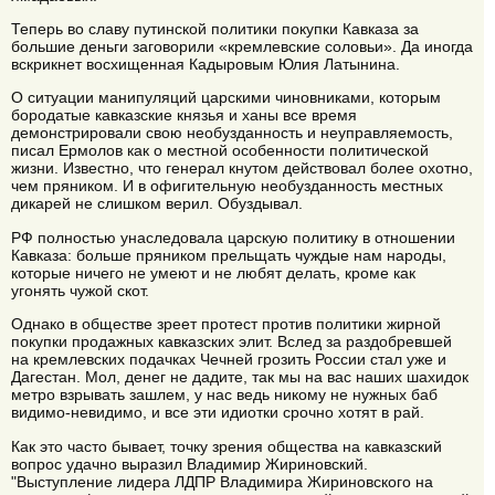
Теперь во славу путинской политики покупки Кавказа за
большие деньги заговорили «кремлевские соловьи». Да иногда
вскрикнет восхищенная Кадыровым Юлия Латынина.
О ситуации манипуляций царскими чиновниками, которым
бородатые кавказские князья и ханы все время
демонстрировали свою необузданность и неуправляемость,
писал Ермолов как о местной особенности политической
жизни. Известно, что генерал кнутом действовал более охотно,
чем пряником. И в офигительную необузданность местных
дикарей не слишком верил. Обуздывал.
РФ полностью унаследовала царскую политику в отношении
Кавказа: больше пряником прельщать чуждые нам народы,
которые ничего не умеют и не любят делать, кроме как
угонять чужой скот.
Однако в обществе зреет протест против политики жирной
покупки продажных кавказских элит. Вслед за раздобревшей
на кремлевских подачках Чечней грозить России стал уже и
Дагестан. Мол, денег не дадите, так мы на вас наших шахидок
метро взрывать зашлем, у нас ведь никому не нужных баб
видимо-невидимо, и все эти идиотки срочно хотят в рай.
Как это часто бывает, точку зрения общества на кавказский
вопрос удачно выразил Владимир Жириновский.
"Выступление лидера ЛДПР Владимира Жириновского на