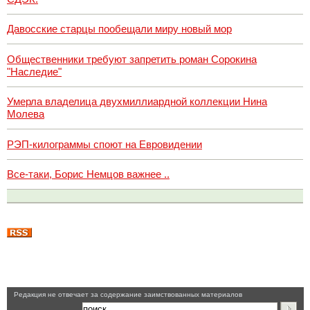
Давосские старцы пообещали миру новый мор
Общественники требуют запретить роман Сорокина
"Наследие"
Умерла владелица двухмиллиардной коллекции Нина
Молева
РЭП-килограммы споют на Евровидении
Все-таки, Борис Немцов важнее ..
Pедакция не отвечает за содержание заимствованных материалов