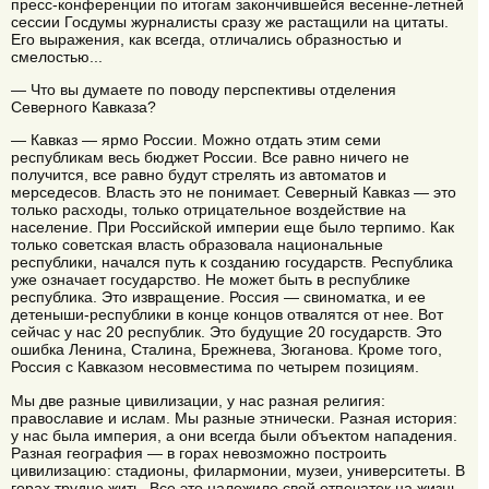
пресс-конференции по итогам закончившейся весенне-летней
сессии Госдумы журналисты сразу же растащили на цитаты.
Его выражения, как всегда, отличались образностью и
смелостью...
— Что вы думаете по поводу перспективы отделения
Северного Кавказа?
— Кавказ — ярмо России. Можно отдать этим семи
республикам весь бюджет России. Все равно ничего не
получится, все равно будут стрелять из автоматов и
мерседесов. Власть это не понимает. Северный Кавказ — это
только расходы, только отрицательное воздействие на
население. При Российской империи еще было терпимо. Как
только советская власть образовала национальные
республики, начался путь к созданию государств. Республика
уже означает государство. Не может быть в республике
республика. Это извращение. Россия — свиноматка, и ее
детеныши-республики в конце концов отвалятся от нее. Вот
сейчас у нас 20 республик. Это будущие 20 государств. Это
ошибка Ленина, Сталина, Брежнева, Зюганова. Кроме того,
Россия с Кавказом несовместима по четырем позициям.
Мы две разные цивилизации, у нас разная религия:
православие и ислам. Мы разные этнически. Разная история:
у нас была империя, а они всегда были объектом нападения.
Разная география — в горах невозможно построить
цивилизацию: стадионы, филармонии, музеи, университеты. В
горах трудно жить. Все это наложило свой отпечаток на жизнь,