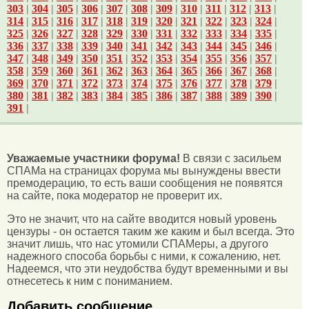
303
|
304
|
305
|
306
|
307
|
308
|
309
|
310
|
311
|
312
|
313
|
314
|
315
|
316
|
317
|
318
|
319
|
320
|
321
|
322
|
323
|
324
|
325
|
326
|
327
|
328
|
329
|
330
|
331
|
332
|
333
|
334
|
335
|
336
|
337
|
338
|
339
|
340
|
341
|
342
|
343
|
344
|
345
|
346
|
347
|
348
|
349
|
350
|
351
|
352
|
353
|
354
|
355
|
356
|
357
|
358
|
359
|
360
|
361
|
362
|
363
|
364
|
365
|
366
|
367
|
368
|
369
|
370
|
371
|
372
|
373
|
374
|
375
|
376
|
377
|
378
|
379
|
380
|
381
|
382
|
383
|
384
|
385
|
386
|
387
|
388
|
389
|
390
|
391
|
Уважаемые участники форума!
В связи с засильем
СПАМа на страницах форума мы вынуждены ввести
премодерацию, то есть ваши сообщения не появятся
на сайте, пока модератор не проверит их.
Это не значит, что на сайте вводится новый уровень
цензуры - он остается таким же каким и был всегда. Это
значит лишь, что нас утомили СПАМеры, а другого
надежного способа борьбы с ними, к сожалению, нет.
Надеемся, что эти неудобства будут временными и вы
отнесетесь к ним с пониманием.
Добавить сообщение