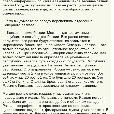
пресс-конференции по итогам закончившейся весенне-летней
сессии Госдумы журналисты сразу же растащили на цитаты.
Его выражения, как всегда, отличались образностью и
смелостью...
— Что вы думаете по поводу перспективы отделения
Северного Кавказа?
— Кавказ — ярмо России. Можно отдать этим семи
республикам весь бюджет России. Все равно ничего не
получится, все равно будут стрелять из автоматов и
мерседесов. Власть это не понимает. Северный Кавказ — это
только расходы, только отрицательное воздействие на
население. При Российской империи еще было терпимо. Как
только советская власть образовала национальные
республики, начался путь к созданию государств. Республика
уже означает государство. Не может быть в республике
республика. Это извращение. Россия — свиноматка, и ее
детеныши-республики в конце концов отвалятся от нее. Вот
сейчас у нас 20 республик. Это будущие 20 государств. Это
ошибка Ленина, Сталина, Брежнева, Зюганова. Кроме того,
Россия с Кавказом несовместима по четырем позициям.
Мы две разные цивилизации, у нас разная религия:
православие и ислам. Мы разные этнически. Разная история:
у нас была империя, а они всегда были объектом нападения.
Разная география — в горах невозможно построить
цивилизацию: стадионы, филармонии, музеи, университеты. В
горах трудно жить. Все это наложило свой отпечаток на жизнь,