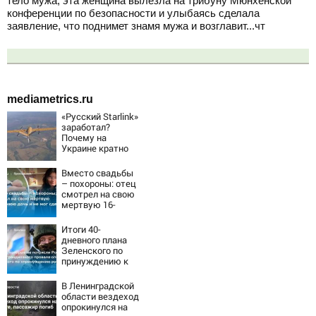
тело мужа, эта женщина вылезла на трибуну Мюнхенской
конференции по безопасности и улыбаясь сделала
заявление, что поднимет знамя мужа и возглавит...чт
mediametrics.ru
«Русский Starlink»
заработал?
Почему на
Украине кратно
увеличилась
точность
Вместо свадьбы
попаданий по
– похороны: отец
объектам ВСУ
смотрел на свою
мертвую 16-
летнюю дочь и не
мог сдержать
Итоги 40-
слезы
дневного плана
Зеленского по
принуждению к
миру: как
ответила Россия,
В Ленинградской
полный разбор
области вездеход
провала операции
опрокинулся на
Украины от