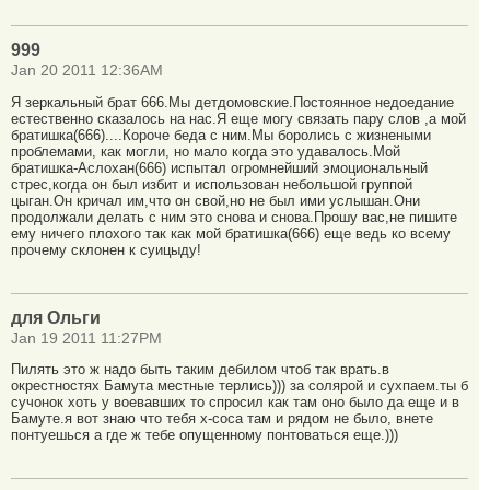
999
Jan 20 2011 12:36AM
Я зеркальный брат 666.Мы детдомовские.Постоянное недоедание
естественно сказалось на нас.Я еще могу связать пару слов ,а мой
братишка(666)....Короче беда с ним.Мы боролись с жизнеными
проблемами, как могли, но мало когда это удавалоcь.Мой
братишка-Аслохан(666) испытал огромнейший эмоциональный
стрес,когда он был избит и использован небольшой группой
цыган.Он кричал им,что он свой,но не был ими услышан.Они
продолжали делать с ним это снова и снова.Прошу вас,не пишите
ему ничего плохого так как мой братишка(666) еще ведь ко всему
прочему склонен к суицыду!
для Ольги
Jan 19 2011 11:27PM
Пилять это ж надо быть таким дебилом чтоб так врать.в
окрестностях Бамута местные терлись))) за солярой и сухпаем.ты б
сучонок хоть у воевавших то спросил как там оно было да еще и в
Бамуте.я вот знаю что тебя х-соса там и рядом не было, внете
понтуешься а где ж тебе опущенному понтоваться еще.)))