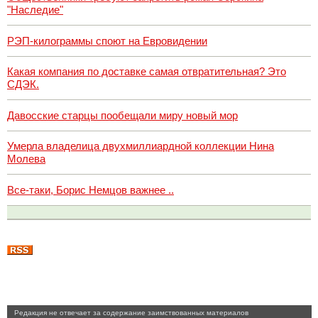
"Наследие"
РЭП-килограммы споют на Евровидении
Какая компания по доставке самая отвратительная? Это
СДЭК.
Давосские старцы пообещали миру новый мор
Умерла владелица двухмиллиардной коллекции Нина
Молева
Все-таки, Борис Немцов важнее ..
Pедакция не отвечает за содержание заимствованных материалов