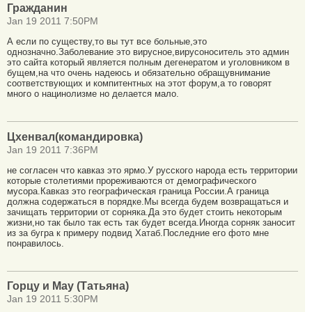
Гражданин
Jan 19 2011 7:50PM
А если по существу,то вы тут все больные,это
однозначно.Заболевание это вирусное,вирусоноситель это админ
это сайта который является полным дегенератом и уголовником в
бущем,на что очень надеюсь и обязательно обращувнимание
соответствующих и компитентных на этот форум,а то говорят
много о нацинолизме но делается мало.
Цхенвал(командировка)
Jan 19 2011 7:36PM
не согласен что кавказ это ярмо.У русского народа есть территории
которые столетиями прореживаются от демографического
мусора.Кавказ это географическая граница России.А граница
должна содержаться в порядке.Мы всегда будем возвращаться и
зачищать территории от сорняка.Да это будет стоить некоторым
жизни,но так было так есть так будет всегда.Иногда сорняк заносит
из за бугра к примеру подвид Хатаб.Последние его фото мне
понравилось.
Горцу и Мау (Татьяна)
Jan 19 2011 5:30PM