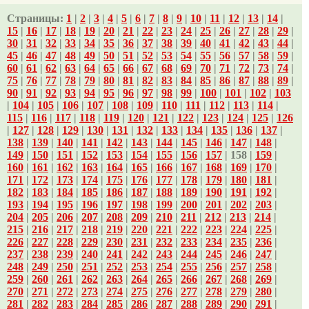
Страницы:
1
|
2
|
3
|
4
|
5
|
6
|
7
|
8
|
9
|
10
|
11
|
12
|
13
|
14
|
15
|
16
|
17
|
18
|
19
|
20
|
21
|
22
|
23
|
24
|
25
|
26
|
27
|
28
|
29
|
30
|
31
|
32
|
33
|
34
|
35
|
36
|
37
|
38
|
39
|
40
|
41
|
42
|
43
|
44
|
45
|
46
|
47
|
48
|
49
|
50
|
51
|
52
|
53
|
54
|
55
|
56
|
57
|
58
|
59
|
60
|
61
|
62
|
63
|
64
|
65
|
66
|
67
|
68
|
69
|
70
|
71
|
72
|
73
|
74
|
75
|
76
|
77
|
78
|
79
|
80
|
81
|
82
|
83
|
84
|
85
|
86
|
87
|
88
|
89
|
90
|
91
|
92
|
93
|
94
|
95
|
96
|
97
|
98
|
99
|
100
|
101
|
102
|
103
|
104
|
105
|
106
|
107
|
108
|
109
|
110
|
111
|
112
|
113
|
114
|
115
|
116
|
117
|
118
|
119
|
120
|
121
|
122
|
123
|
124
|
125
|
126
|
127
|
128
|
129
|
130
|
131
|
132
|
133
|
134
|
135
|
136
|
137
|
138
|
139
|
140
|
141
|
142
|
143
|
144
|
145
|
146
|
147
|
148
|
149
|
150
|
151
|
152
|
153
|
154
|
155
|
156
|
157
| 158 |
159
|
160
|
161
|
162
|
163
|
164
|
165
|
166
|
167
|
168
|
169
|
170
|
171
|
172
|
173
|
174
|
175
|
176
|
177
|
178
|
179
|
180
|
181
|
182
|
183
|
184
|
185
|
186
|
187
|
188
|
189
|
190
|
191
|
192
|
193
|
194
|
195
|
196
|
197
|
198
|
199
|
200
|
201
|
202
|
203
|
204
|
205
|
206
|
207
|
208
|
209
|
210
|
211
|
212
|
213
|
214
|
215
|
216
|
217
|
218
|
219
|
220
|
221
|
222
|
223
|
224
|
225
|
226
|
227
|
228
|
229
|
230
|
231
|
232
|
233
|
234
|
235
|
236
|
237
|
238
|
239
|
240
|
241
|
242
|
243
|
244
|
245
|
246
|
247
|
248
|
249
|
250
|
251
|
252
|
253
|
254
|
255
|
256
|
257
|
258
|
259
|
260
|
261
|
262
|
263
|
264
|
265
|
266
|
267
|
268
|
269
|
270
|
271
|
272
|
273
|
274
|
275
|
276
|
277
|
278
|
279
|
280
|
281
|
282
|
283
|
284
|
285
|
286
|
287
|
288
|
289
|
290
|
291
|