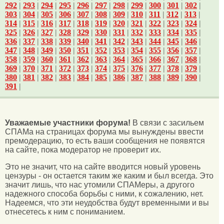
292
|
293
|
294
|
295
|
296
|
297
|
298
|
299
|
300
|
301
|
302
|
303
|
304
|
305
|
306
|
307
|
308
|
309
|
310
|
311
|
312
|
313
|
314
|
315
|
316
|
317
|
318
|
319
|
320
|
321
|
322
|
323
|
324
|
325
|
326
|
327
|
328
|
329
|
330
|
331
|
332
|
333
|
334
|
335
|
336
|
337
|
338
|
339
|
340
|
341
|
342
|
343
|
344
|
345
|
346
|
347
|
348
|
349
|
350
|
351
|
352
|
353
|
354
|
355
|
356
|
357
|
358
|
359
|
360
|
361
|
362
|
363
|
364
|
365
|
366
|
367
|
368
|
369
|
370
|
371
|
372
|
373
|
374
|
375
|
376
|
377
|
378
|
379
|
380
|
381
|
382
|
383
|
384
|
385
|
386
|
387
|
388
|
389
|
390
|
391
|
Уважаемые участники форума!
В связи с засильем
СПАМа на страницах форума мы вынуждены ввести
премодерацию, то есть ваши сообщения не появятся
на сайте, пока модератор не проверит их.
Это не значит, что на сайте вводится новый уровень
цензуры - он остается таким же каким и был всегда. Это
значит лишь, что нас утомили СПАМеры, а другого
надежного способа борьбы с ними, к сожалению, нет.
Надеемся, что эти неудобства будут временными и вы
отнесетесь к ним с пониманием.