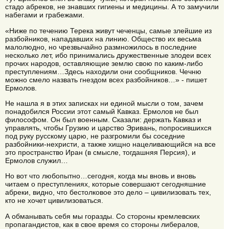
стадо абреков, не знавших гигиены и медицины. А то замучили
набегами и грабежами.
«Ниже по течению Терека живут чеченцы, самые злейшие из
разбойников, нападавших на линию. Общество их весьма
малолюдно, но чрезвычайно размножилось в последние
несколько лет, ибо принимались дружественные злодеи всех
прочих народов, оставляющие землю свою по каким-либо
преступлениям…Здесь находили они сообщников. Чечню
можно смело назвать гнездом всех разбойников…» - пишет
Ермолов.
Не нашла я в этих записках ни единой мысли о том, зачем
понадобился России этот самый Кавказ. Ермолов не был
философом. Он был военным. Сказали: держать Кавказ и
управлять, чтобы Грузию и царство Эривань, попросившихся
под руку русскому царю, не разгромили бы соседние
разбойники-нехристи, а также хищно нацеливающийся на все
это пространство Иран (в смысле, тогдашняя Персия), и
Ермолов служил…
Но вот что любопытно…сегодня, когда мы вновь и вновь
читаем о преступлениях, которые совершают сегодняшние
абреки, видно, что бестолковое это дело – цивилизовать тех,
кто не хочет цивилизоваться.
А обманывать себя мы горазды. Со стороны кремлевских
пропагандистов, как в свое время со стороны либералов,