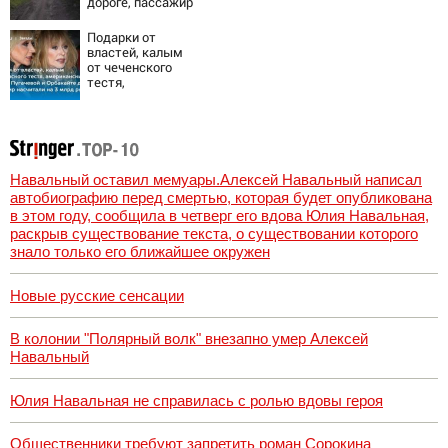
дороге, пассажир
военкора Коца
погиб
Подарки от
властей, калым
от чеченского
тестя,
американские
хатки: у
Пугачевой и
Орбакайте домов
и квартир
насчитали на 3
Навальный оставил мемуары.Алексей Навальный написал
млрд рублей
автобиографию перед смертью, которая будет опубликована
в этом году, сообщила в четверг его вдова Юлия Навальная,
раскрыв существование текста, о существовании которого
знало только его ближайшее окружен
Новые русские сенсации
В колонии "Полярный волк" внезапно умер Алексей
Навальный
Юлия Навальная не справилась с ролью вдовы героя
Общественники требуют запретить роман Сорокина