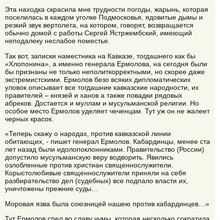
Эта находка скрасила мне трудности погоды, жарынь, которая
поселилась в каждом уголке Подмосковья, ядовитые дымы и
резкий звук вертолета, на котором, говорят, возвращается
обычно домой с работы Сергей Ястржембский, имеющий
неподалеку неслабое поместье.
Так вот, записки наместника на Кавказе, тогдашнего как бы
«Хлопонина», а именно генерала Ермолова, на сегодня были
бы признаны не только неполиткорректными, но скорее даже
экстремистскими. Ермолов безо всяких дипломатических
уловок описывает все тогдашние кавказские народности, их
правителей – князей и ханов а также повадки рядовых
абреков. Достается и муллам и мусульманской религии. Но
особое место Ермолов уделяет чеченцам. Тут уж он не жалеет
черных красок.
«Теперь скажу о народах, против кавказской линии
обитающих, - пишет генерал Ермолов. Кабардинцы, менее ста
лет назад были идолопоклонниками. Правительство (России)
допустило мусульманскую веру водворить. Явились
озлобленные против христиан священнослужители.
Корыстолюбивые священнослужители приняли на себя
разбирательство дел (судебных) все подпало власти их,
уничтожены прежние суды…
Моровая язва была союзницей нашею против кабардинцев…»
Тут Ермолов спел во славу чумы, которая несколько сократила