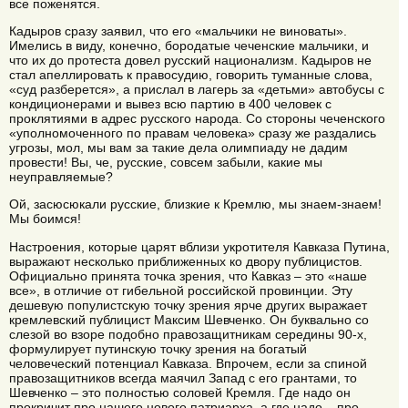
все поженятся.
Кадыров сразу заявил, что его «мальчики не виноваты».
Имелись в виду, конечно, бородатые чеченские мальчики, и
что их до протеста довел русский национализм. Кадыров не
стал апеллировать к правосудию, говорить туманные слова,
«суд разберется», а прислал в лагерь за «детьми» автобусы с
кондиционерами и вывез всю партию в 400 человек с
проклятиями в адрес русского народа. Со стороны чеченского
«уполномоченного по правам человека» сразу же раздались
угрозы, мол, мы вам за такие дела олимпиаду не дадим
провести! Вы, че, русские, совсем забыли, какие мы
неуправляемые?
Ой, засюсюкали русские, близкие к Кремлю, мы знаем-знаем!
Мы боимся!
Настроения, которые царят вблизи укротителя Кавказа Путина,
выражают несколько приближенных ко двору публицистов.
Официально принята точка зрения, что Кавказ – это «наше
все», в отличие от гибельной российской провинции. Эту
дешевую популистскую точку зрения ярче других выражает
кремлевский публицист Максим Шевченко. Он буквально со
слезой во взоре подобно правозащитникам середины 90-х,
формулирует путинскую точку зрения на богатый
человеческий потенциал Кавказа. Впрочем, если за спиной
правозащитников всегда маячил Запад с его грантами, то
Шевченко – это полностью соловей Кремля. Где надо он
прокричит про нашего нового патриарха, а где надо – про