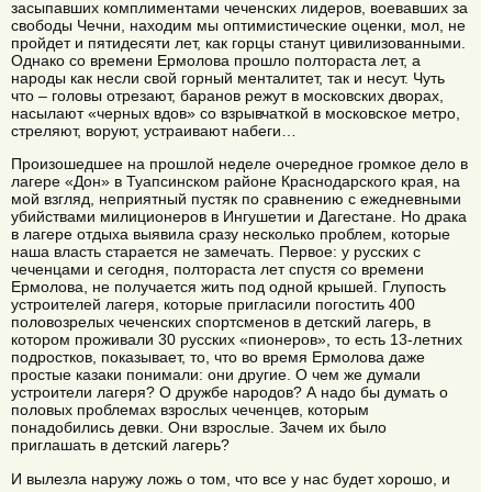
засыпавших комплиментами чеченских лидеров, воевавших за
свободы Чечни, находим мы оптимистические оценки, мол, не
пройдет и пятидесяти лет, как горцы станут цивилизованными.
Однако со времени Ермолова прошло полтораста лет, а
народы как несли свой горный менталитет, так и несут. Чуть
что – головы отрезают, баранов режут в московских дворах,
насылают «черных вдов» со взрывчаткой в московское метро,
стреляют, воруют, устраивают набеги…
Произошедшее на прошлой неделе очередное громкое дело в
лагере «Дон» в Туапсинском районе Краснодарского края, на
мой взгляд, неприятный пустяк по сравнению с ежедневными
убийствами милиционеров в Ингушетии и Дагестане. Но драка
в лагере отдыха выявила сразу несколько проблем, которые
наша власть старается не замечать. Первое: у русских с
чеченцами и сегодня, полтораста лет спустя со времени
Ермолова, не получается жить под одной крышей. Глупость
устроителей лагеря, которые пригласили погостить 400
половозрелых чеченских спортсменов в детский лагерь, в
котором проживали 30 русских «пионеров», то есть 13-летних
подростков, показывает, то, что во время Ермолова даже
простые казаки понимали: они другие. О чем же думали
устроители лагеря? О дружбе народов? А надо бы думать о
половых проблемах взрослых чеченцев, которым
понадобились девки. Они взрослые. Зачем их было
приглашать в детский лагерь?
И вылезла наружу ложь о том, что все у нас будет хорошо, и