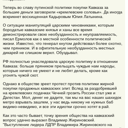
Теперь во славу путинской политики покупки Кавказа за
большие деньги заговорили «кремлевские соловьи». Да иногда
вскрикнет восхищенная Кадыровым Юлия Латынина.
О ситуации манипуляций царскими чиновниками, которым
бородатые кавказские князья и ханы все время
демонстрировали свою необузданность и неуправляемость,
писал Ермолов как о местной особенности политической
жизни. Известно, что генерал кнутом действовал более охотно,
чем пряником. И в офигительную необузданность местных
дикарей не слишком верил. Обуздывал.
РФ полностью унаследовала царскую политику в отношении
Кавказа: больше пряником прельщать чуждые нам народы,
которые ничего не умеют и не любят делать, кроме как
угонять чужой скот.
Однако в обществе зреет протест против политики жирной
покупки продажных кавказских элит. Вслед за раздобревшей
на кремлевских подачках Чечней грозить России стал уже и
Дагестан. Мол, денег не дадите, так мы на вас наших шахидок
метро взрывать зашлем, у нас ведь никому не нужных баб
видимо-невидимо, и все эти идиотки срочно хотят в рай.
Как это часто бывает, точку зрения общества на кавказский
вопрос удачно выразил Владимир Жириновский.
"Выступление лидера ЛДПР Владимира Жириновского на