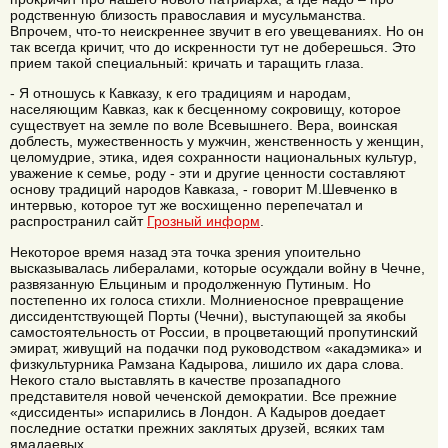
родственную близость православия и мусульманства.
Впрочем, что-то неискреннее звучит в его увещеваниях. Но он
так всегда кричит, что до искренности тут не доберешься. Это
прием такой специальный: кричать и таращить глаза.
- Я отношусь к Кавказу, к его традициям и народам,
населяющим Кавказ, как к бесценному сокровищу, которое
существует на земле по воле Всевышнего. Вера, воинская
доблесть, мужественность у мужчин, женственность у женщин,
целомудрие, этика, идея сохранности национальных культур,
уважение к семье, роду - эти и другие ценности составляют
основу традиций народов Кавказа, - говорит М.Шевченко в
интервью, которое тут же восхищенно перепечатал и
распространил сайт
Грозный информ
.
Некоторое время назад эта точка зрения упоительно
высказывалась либералами, которые осуждали войну в Чечне,
развязанную Ельциным и продолженную Путиным. Но
постепенно их голоса стихли. Молниеносное превращение
диссидентствующей Порты (Чечни), выступающей за якобы
самостоятельность от России, в процветающий пропутинский
эмират, живущий на подачки под руководством «акадэмика» и
физкультурника Рамзана Кадырова, лишило их дара слова.
Некого стало выставлять в качестве прозападного
представителя новой чеченской демократии. Все прежние
«диссиденты» испарились в Лондон. А Кадыров доедает
последние остатки прежних заклятых друзей, всяких там
ямадаевых.