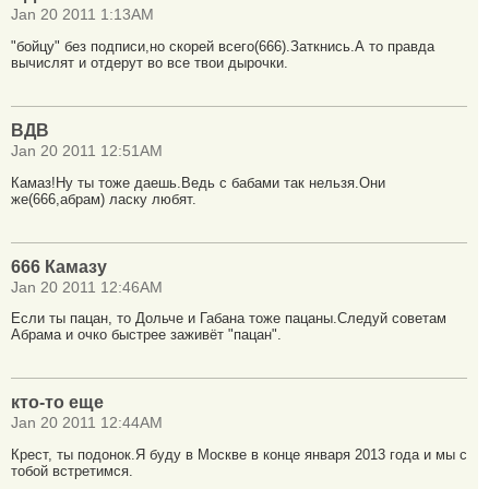
Jan 20 2011 1:13AM
"бойцу" без подписи,но скорей всего(666).Заткнись.А то правда
вычислят и отдерут во все твои дырочки.
ВДВ
Jan 20 2011 12:51AM
Камаз!Ну ты тоже даешь.Ведь с бабами так нельзя.Они
же(666,абрам) ласку любят.
666 Камазу
Jan 20 2011 12:46AM
Если ты пацан, то Дольче и Габана тоже пацаны.Cледуй советам
Абрама и очко быстрее заживёт "пацан".
кто-то еще
Jan 20 2011 12:44AM
Крест, ты подонок.Я буду в Москве в конце января 2013 года и мы с
тобой встретимся.