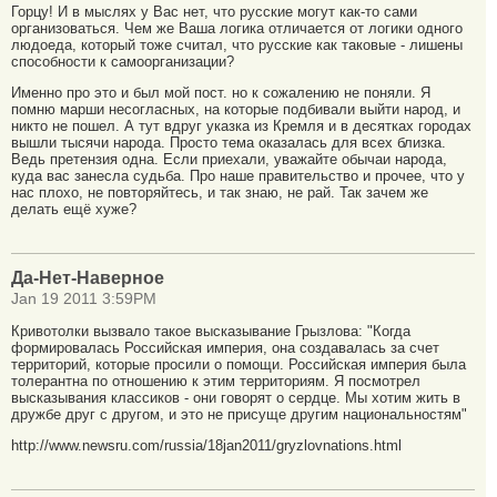
Горцу! И в мыслях у Вас нет, что русские могут как-то сами
организоваться. Чем же Ваша логика отличается от логики одного
людоеда, который тоже считал, что русские как таковые - лишены
способности к самоорганизации?
Именно про это и был мой пост. но к сожалению не поняли. Я
помню марши несогласных, на которые подбивали выйти народ, и
никто не пошел. А тут вдруг указка из Кремля и в десятках городах
вышли тысячи народа. Просто тема оказалась для всех близка.
Ведь претензия одна. Если приехали, уважайте обычаи народа,
куда вас занесла судьба. Про наше правительство и прочее, что у
нас плохо, не повторяйтесь, и так знаю, не рай. Так зачем же
делать ещё хуже?
Да-Нет-Наверное
Jan 19 2011 3:59PM
Кривотолки вызвало такое высказывание Грызлова: "Когда
формировалась Российская империя, она создавалась за счет
территорий, которые просили о помощи. Российская империя была
толерантна по отношению к этим территориям. Я посмотрел
высказывания классиков - они говорят о сердце. Мы хотим жить в
дружбе друг с другом, и это не присуще другим национальностям"
http://www.newsru.com/russia/18jan2011/gryzlovnations.html