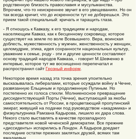
родственную близость православия и мусульманства.
Впрочем, что-то неискреннее звучит в его увещеваниях. Но он
так всегда кричит, что до искренности тут не доберешься. Это
прием такой специальный: кричать и таращить глаза.
- Я отношусь к Кавказу, к его традициям и народам,
населяющим Кавказ, как к бесценному сокровищу, которое
существует на земле по воле Всевышнего. Вера, воинская
доблесть, мужественность у мужчин, женственность у женщин,
целомудрие, этика, идея сохранности национальных культур,
уважение к семье, роду - эти и другие ценности составляют
основу традиций народов Кавказа, - говорит М.Шевченко в
интервью, которое тут же восхищенно перепечатал и
распространил сайт
Грозный информ
.
Некоторое время назад эта точка зрения упоительно
высказывалась либералами, которые осуждали войну в Чечне,
развязанную Ельциным и продолженную Путиным. Но
постепенно их голоса стихли. Молниеносное превращение
диссидентствующей Порты (Чечни), выступающей за якобы
самостоятельность от России, в процветающий пропутинский
эмират, живущий на подачки под руководством «акадэмика» и
физкультурника Рамзана Кадырова, лишило их дара слова.
Некого стало выставлять в качестве прозападного
представителя новой чеченской демократии. Все прежние
«диссиденты» испарились в Лондон. А Кадыров доедает
последние остатки прежних заклятых друзей, всяких там
ямадаевых.