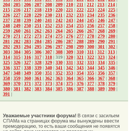
204
|
205
|
206
|
207
|
208
|
209
|
210
|
211
|
212
|
213
|
214
|
215
|
216
|
217
|
218
|
219
|
220
|
221
|
222
|
223
|
224
|
225
|
226
|
227
|
228
|
229
|
230
|
231
|
232
|
233
|
234
|
235
|
236
|
237
|
238
|
239
|
240
|
241
|
242
|
243
|
244
|
245
|
246
|
247
|
248
|
249
|
250
|
251
|
252
|
253
|
254
|
255
|
256
|
257
|
258
|
259
|
260
|
261
|
262
|
263
|
264
|
265
|
266
|
267
|
268
|
269
|
270
|
271
|
272
|
273
|
274
|
275
|
276
|
277
|
278
|
279
|
280
|
281
|
282
|
283
|
284
|
285
|
286
|
287
|
288
|
289
|
290
|
291
|
292
|
293
|
294
|
295
|
296
|
297
|
298
|
299
|
300
|
301
|
302
|
303
|
304
|
305
|
306
|
307
|
308
|
309
|
310
|
311
|
312
|
313
|
314
|
315
|
316
|
317
|
318
| 319 |
320
|
321
|
322
|
323
|
324
|
325
|
326
|
327
|
328
|
329
|
330
|
331
|
332
|
333
|
334
|
335
|
336
|
337
|
338
|
339
|
340
|
341
|
342
|
343
|
344
|
345
|
346
|
347
|
348
|
349
|
350
|
351
|
352
|
353
|
354
|
355
|
356
|
357
|
358
|
359
|
360
|
361
|
362
|
363
|
364
|
365
|
366
|
367
|
368
|
369
|
370
|
371
|
372
|
373
|
374
|
375
|
376
|
377
|
378
|
379
|
380
|
381
|
382
|
383
|
384
|
385
|
386
|
387
|
388
|
389
|
390
|
391
|
Уважаемые участники форума!
В связи с засильем
СПАМа на страницах форума мы вынуждены ввести
премодерацию, то есть ваши сообщения не появятся