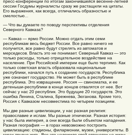
пресс-конференции по итогам закончившейся весенне-летней
сессии Госдумы журналисты сразу же растащили на цитаты.
Его выражения, как всегда, отличались образностью и
смелостью...
— Что вы думаете по поводу перспективы отделения
Северного Кавказа?
— Кавказ — ярмо России. Можно отдать этим семи
республикам весь бюджет России. Все равно ничего не
получится, все равно будут стрелять из автоматов и
мерседесов. Власть это не понимает. Северный Кавказ — это
только расходы, только отрицательное воздействие на
население. При Российской империи еще было терпимо. Как
только советская власть образовала национальные
республики, начался путь к созданию государств. Республика
уже означает государство. Не может быть в республике
республика. Это извращение. Россия — свиноматка, и ее
детеныши-республики в конце концов отвалятся от нее. Вот
сейчас у нас 20 республик. Это будущие 20 государств. Это
ошибка Ленина, Сталина, Брежнева, Зюганова. Кроме того,
Россия с Кавказом несовместима по четырем позициям.
Мы две разные цивилизации, у нас разная религия:
православие и ислам. Мы разные этнически. Разная история:
у нас была империя, а они всегда были объектом нападения.
Разная география — в горах невозможно построить
цивилизацию: стадионы, филармонии, музеи, университеты. В
горах трудно жить. Все это наложило свой отпечаток на жизнь,