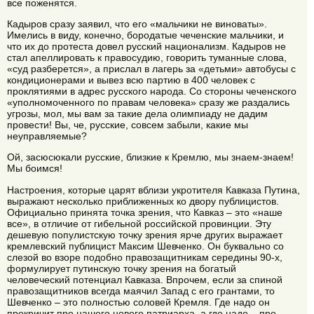
все поженятся.
Кадыров сразу заявил, что его «мальчики не виноваты».
Имелись в виду, конечно, бородатые чеченские мальчики, и
что их до протеста довел русский национализм. Кадыров не
стал апеллировать к правосудию, говорить туманные слова,
«суд разберется», а прислал в лагерь за «детьми» автобусы с
кондиционерами и вывез всю партию в 400 человек с
проклятиями в адрес русского народа. Со стороны чеченского
«уполномоченного по правам человека» сразу же раздались
угрозы, мол, мы вам за такие дела олимпиаду не дадим
провести! Вы, че, русские, совсем забыли, какие мы
неуправляемые?
Ой, засюсюкали русские, близкие к Кремлю, мы знаем-знаем!
Мы боимся!
Настроения, которые царят вблизи укротителя Кавказа Путина,
выражают несколько приближенных ко двору публицистов.
Официально принята точка зрения, что Кавказ – это «наше
все», в отличие от гибельной российской провинции. Эту
дешевую популистскую точку зрения ярче других выражает
кремлевский публицист Максим Шевченко. Он буквально со
слезой во взоре подобно правозащитникам середины 90-х,
формулирует путинскую точку зрения на богатый
человеческий потенциал Кавказа. Впрочем, если за спиной
правозащитников всегда маячил Запад с его грантами, то
Шевченко – это полностью соловей Кремля. Где надо он
прокричит про нашего нового патриарха, а где надо – про