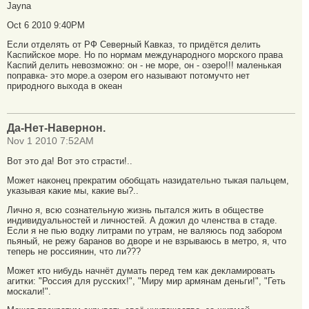
Jayna
Oct 6 2010 9:40PM
Если отделять от РФ Северный Кавказ, то придётся делить
Каспийское море. Но по нормам международного морского права
Каспий делить невозможно: он - не море, он - озеро!!! маленькая
поправка- это море.а озером его называют потомучто нет
природного выхода в океан
Да-Нет-Навернон.
Nov 1 2010 7:52AM
Вот это да! Вот это страсти!..
Может наконец прекратим обобщать назидательно тыкая пальцем,
указывая какие мы, какие вы?..
Лично я, всю сознательную жизнь пытался жить в обществе
индивидуальностей и личностей. А дожил до членства в стаде.
Если я не пью водку литрами по утрам, не валяюсь под забором
пьяный, не режу баранов во дворе и не взрываюсь в метро, я, что
теперь не россиянин, что ли???
Может кто нибудь начнёт думать перед тем как декламировать
агитки: "Россия для русских!", "Миру мир армянам деньги!", "Геть
москали!".