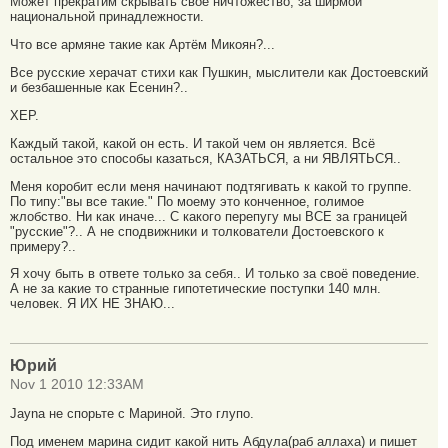
Может прекратим скрывать своё ничтожество, за ширмой
национальной принадлежности.
Что все армяне такие как Артём Микоян?...
Все русские херачат стихи как Пушкин, мыслители как Достоевский
и безбашенные как Есенин?..
ХЕР.
Каждый такой, какой он есть. И такой чем он является. Всё
остальное это способы казаться, КАЗАТЬСЯ, а ни ЯВЛЯТЬСЯ..
Меня коробит если меня начинают подтягивать к какой то группе.
По типу:"вы все такие." По моему это конченное, голимое
жлобство. Ни как иначе... С какого перепугу мы ВСЕ за границей
"русские"?.. А не сподвижники и толкователи Достоевского к
примеру?..
Я хочу быть в ответе только за себя.. И только за своё поведение.
А не за какие то странные гипотетические поступки 140 млн.
человек. Я ИХ НЕ ЗНАЮ...
Юрий
Nov 1 2010 12:33AM
Jayna не спорьте с Мариной. Это глупо.
Под именем марина сидит какой нить Абдула(раб аллаха) и пишет