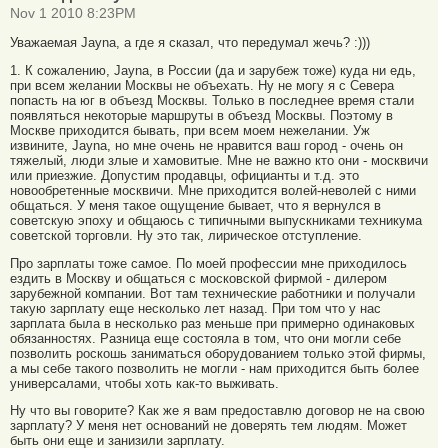
Nov 1 2010 8:23PM
Уважаемая Jayna, а где я сказал, что передумал жечь? :)))
1. К сожалению, Jayna, в России (да и зарубеж тоже) куда ни едь,
при всем желании Москвы не объехать. Ну не могу я с Севера
попасть на юг в объезд Москвы. Только в последнее время стали
появляться некоторые маршруты в объезд Москвы. Поэтому в
Москве приходится бывать, при всем моем нежелании. Уж
извините, Jayna, но мне очень не нравится ваш город - очень он
тяжелый, люди злые и хамовитые. Мне не важно кто они - москвичи
или приезжие. Допустим продавцы, официанты и т.д. это
новообретенные москвичи. Мне приходится волей-неволей с ними
общаться. У меня такое ощущение бывает, что я вернулся в
советскую эпоху и общаюсь с типичными выпускниками техникума
советской торговли. Ну это так, лирическое отступление.
Про зарплаты тоже самое. По моей профессии мне приходилось
ездить в Москву и общаться с московской фирмой - дилером
зарубежной компании. Вот там технические работники и получали
такую зарплату еще несколько лет назад. При том что у нас
зарплата была в несколько раз меньше при примерно одинаковых
обязанностях. Разница еще состояла в том, что они могли себе
позволить роскошь заниматься оборудованием только этой фирмы,
а мы себе такого позволить не могли - нам приходится быть более
универсалами, чтобы хоть как-то выживать.
Ну что вы говорите? Как же я вам предоставлю договор не на свою
зарплату? У меня нет оснований не доверять тем людям. Может
быть они еще и занизили зарплату.