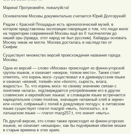
Марина! Протрезвейте, пожалуйста!
Основателем Москвы документально считается Юрий Долгорукий!
Рядом с Красной Площадью есть археологический музей, в
котором представлены экспозиции говорящие о том, что люди жили
на территории современной Москвы ещё во II тысячелетии до
нашей эры (правда, этот народ не был русским). Кабарды основать
Москву никак не могли. Москва досталась в наследство от
Скифии.
Существует множество версий происхождения названия города
Москвы.
Одна из версий — слово «Москва» происходит из финно-угорской
группы языков, и означает «мокрое, топкое место». Также стоит
отметить, что корень моск- существовал и в древнерусском языке
и означал «вязкий, топкий» или «болото, сырость, влага,
жидкость». То, что корень моск- по своему значению связан с
понятием «влага», подтверждается употреблением его в других
славянских и европейских языках: в словацком языке встречается
нарицательное слово moskwa, значащее «влажный хлеб в зерне»
или «хлеб, собранный с полей в дождливую погоду»; в литовском
языке существует глагол mazgoti «мыть, полоскать», а в
латышском языке — глагол mazg257;t, что значит «мыть».
По другой версии, это слово также происходит из финно-угорских
языков, но означает «мошкара», как бы подчёркивая обилие мошки
в старые времена в этих краях.