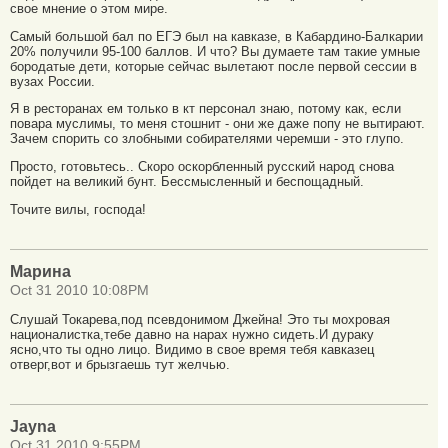
свое мнение о этом мире.
Самый большой бал по ЕГЭ был на кавказе, в Кабардино-Балкарии
20% получили 95-100 баллов. И что? Вы думаете там такие умные
бородатые дети, которые сейчас вылетают после первой сессии в
вузах России.
Я в ресторанах ем только в кт персонал знаю, потому как, если
повара муслимы, то меня стошнит - они же даже попу не вытирают.
Зачем спорить со злобными собирателями черемши - это глупо.
Просто, готовьтесь.. Скоро оскорбленный русский народ снова
пойдет на великий бунт. Бессмысленный и беспощадный.
Точите вилы, господа!
Марина
Oct 31 2010 10:08PM
Слушай Токарева,под псевдонимом Джейна! Это ты мохровая
националистка,тебе давно на нарах нужно сидеть.И дураку
ясно,что ты одно лицо. Видимо в свое время тебя кавказец
отверг,вот и брызгаешь тут желчью.
Jayna
Oct 31 2010 9:55PM