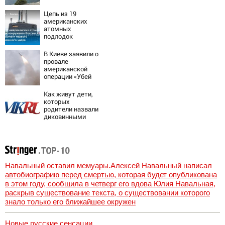
Цепь из 19
американских
атомных
подлодок
«окружает»
Россию и Китай:
В Киеве заявили о
это инструмент
провале
первого
американской
массированного
операции «Убей
удара
лучника» против
России
Как живут дети,
которых
родители назвали
диковинными
именами?
Навальный оставил мемуары.Алексей Навальный написал
автобиографию перед смертью, которая будет опубликована
в этом году, сообщила в четверг его вдова Юлия Навальная,
раскрыв существование текста, о существовании которого
знало только его ближайшее окружен
Новые русские сенсации