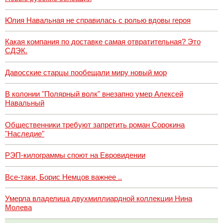
Юлия Навальная не справилась с ролью вдовы героя
Какая компания по доставке самая отвратительная? Это
СДЭК.
Давосские старцы пообещали миру новый мор
В колонии "Полярный волк" внезапно умер Алексей
Навальный
Общественники требуют запретить роман Сорокина
"Наследие"
РЭП-килограммы споют на Евровидении
Все-таки, Борис Немцов важнее ..
Умерла владелица двухмиллиардной коллекции Нина
Молева