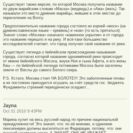
Существует также версия, по которой Москва получила название
по двум марийским словам «Маска» (медведь) и «Ава» (мать). Так
называли это место древние марийцы, жившие в этих местах до
переселения на Волгу.
Предположительно название города состояло из корней «моск» (на
древнеславянском языке – кремень) и «ков» (то есть прятаться).
Значит слово «Москва» означало «каменное укрытие» и от города
это название перешло и на реку. И всё-таки большинство
исследователей считает, что город получил своё название от реки.
Существует легенда о библейском происхождении называния
города, согласно которой название одноимённой реки происходит
от имени библейского Мосоха, внука Ноя и сына Афета, и его жены
Квы — по библейской легенде потомками Мосоха были заселены
земли от Вислы до самого Белого озера.
P.S. Кстати, Москва стоит НА БОЛОТЕ!!! Это заболоченные почвы
и их постоянно приходится осушать за счёт средств гос. бюджета.
Фундаменты строений периодически оседают...
Jayna
Oct 31 2010 9:43PM
Марина хулит на весь русский народ по причине национальной
принадлежности! Это значит, что: по её мнению, и одинокие
пенсионерки должны выселяться из Федерации, потому, что: они
русской национальности, А ЗНАЧИТ, ОНА НЕ УВАЖАЕТ