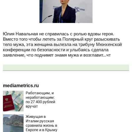
Юлия Навальная не справилась с ролью вдовы героя.
Вместо того чтобы лететь за Полярный круг разыскивать
тело мужа, эта женщина вылезла на трибуну Мюнхенской
конференции по безопасности и улыбаясь сделала
заявление, что поднимет знамя мужа и возглавит...чт
mediametrics.ru
Работающим, и
неработающим:
по 27 400 рублей
вручат
пенсионерам в
сентябре -
Живущая в
PrimaMedia.ru
Италии русская
сравнила жизнь в
Европе и в Крыму