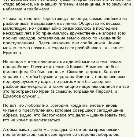
стадо абреков, не знавших гигиены и медицины. А то замучили
набегами и грабежами.
«Ниже по течению Терека живут чеченцы, самые злейшие из
разбойников, нападавших на линию. Общество их весьма
малолюдно, но чрезвычайно размножилось в последние
несколько лет, ибо принимались дружественные злодеи всех
прочих народов, оставляющие землю свою по каким-либо
преступлениям…Здесь находили они сообщников. Чечню
можно смело назвать гнездом всех разбойников…» - пишет
Ермолов.
Не нашла я в этих записках ни единой мысли о том, зачем
понадобился России этот самый Кавказ. Ермолов не был
философом. Он был военным. Сказали: держать Кавказ и
управлять, чтобы Грузию и царство Эривань, попросившихся
под руку русскому царю, не разгромили бы соседние
разбойники-нехристи, а также хищно нацеливающийся на все
это пространство Иран (в смысле, тогдашняя Персия), и
Ермолов служил…
Но вот что любопытно…сегодня, когда мы вновь и вновь
читаем о преступлениях, которые совершают сегодняшние
абреки, видно, что бестолковое это дело – цивилизовать тех,
кто не хочет цивилизоваться.
А обманывать себя мы горазды. Со стороны кремлевских
пропагандистов, как в свое время со стороны либералов,