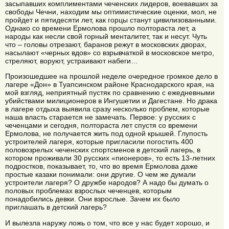
засыпавших комплиментами чеченских лидеров, воевавших за
свободы Чечни, находим мы оптимистические оценки, мол, не
пройдет и пятидесяти лет, как горцы станут цивилизованными.
Однако со времени Ермолова прошло полтораста лет, а
народы как несли свой горный менталитет, так и несут. Чуть
что – головы отрезают, баранов режут в московских дворах,
насылают «черных вдов» со взрывчаткой в московское метро,
стреляют, воруют, устраивают набеги…
Произошедшее на прошлой неделе очередное громкое дело в
лагере «Дон» в Туапсинском районе Краснодарского края, на
мой взгляд, неприятный пустяк по сравнению с ежедневными
убийствами милиционеров в Ингушетии и Дагестане. Но драка
в лагере отдыха выявила сразу несколько проблем, которые
наша власть старается не замечать. Первое: у русских с
чеченцами и сегодня, полтораста лет спустя со времени
Ермолова, не получается жить под одной крышей. Глупость
устроителей лагеря, которые пригласили погостить 400
половозрелых чеченских спортсменов в детский лагерь, в
котором проживали 30 русских «пионеров», то есть 13-летних
подростков, показывает, то, что во время Ермолова даже
простые казаки понимали: они другие. О чем же думали
устроители лагеря? О дружбе народов? А надо бы думать о
половых проблемах взрослых чеченцев, которым
понадобились девки. Они взрослые. Зачем их было
приглашать в детский лагерь?
И вылезла наружу ложь о том, что все у нас будет хорошо, и