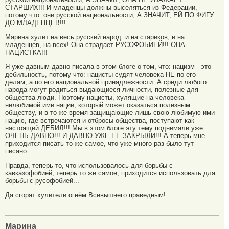
СТАРШИХ!!! И младенцы должны выселяться из Федерации,
потому что: они русской национальности, А ЗНАЧИТ, ЕЙ ПО ФИГУ
ДО МЛАДЕНЦЕВ!!!
Марина хулит на весь русский народ: и на стариков, и на
младенцев, на всех! Она страдает РУСОФОБИЕЙ!!! ОНА -
НАЦИСТКА!!!
Я уже давным-давно писала в этом блоге о том, что: нацизм - это
дебильность, потому что: нацисты судят человека НЕ по его
делам, а по его национальной принадлежности. А среди любого
народа могут родиться выдающиеся личности, полезные для
общества люди. Поэтому нацисты, хулящие на человека
нелюбимой ими нации, который может оказаться полезным
обществу, и в то же время защищающие лишь свою любимую ими
нацию, где встречаются и отбросы общества, поступают как
настоящий ДЕБИЛ!!! Мы в этом блоге эту тему поднимали уже
ОЧЕНЬ ДАВНО!!! И ДАВНО УЖЕ ЕЁ ЗАКРЫЛИ!!! А теперь мне
приходится писать то же самое, что уже много раз было тут
писано...
Правда, теперь то, что использовалось для борьбы с
кавказофобией, теперь то же самое, приходится использовать для
борьбы с русофобией...
Да сгорят хулители огнём Всевышнего праведным!
Марина