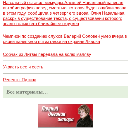
Навальный оставил мемуары.Алексей Навальный написал
автобиографию перед смертью, которая будет опубликована
в этом году, сообщила в четверг его вдова Юлия Навальная,
раскрыв существование текста, о существовании которого
знало только его ближайшее окружен
Чемпион по созданию слухов Валерий Соловей умер вчера в
своей панельной пятиэтажке на окраине Львова
Собчак из Литвы передала на волю маляву
Украсть все и сесть
Рецепты Путина
Все материалы…