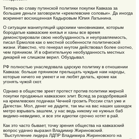
Теперь во славу путинской политики покупки Кавказа за
большие деньги заговорили «кремлевские соловьи». Да иногда
вскрикнет восхищенная Кадыровым Юлия Латынина.
О ситуации манипуляций царскими чиновниками, которым
бородатые кавказские князья и ханы все время
демонстрировали свою необузданность и неуправляемость,
писал Ермолов как о местной особенности политической
жизни. Известно, что генерал кнутом действовал более охотно,
чем пряником. И в офигительную необузданность местных
дикарей не слишком верил. Обуздывал.
РФ полностью унаследовала царскую политику в отношении
Кавказа: больше пряником прельщать чуждые нам народы,
которые ничего не умеют и не любят делать, кроме как
угонять чужой скот.
Однако в обществе зреет протест против политики жирной
покупки продажных кавказских элит. Вслед за раздобревшей
на кремлевских подачках Чечней грозить России стал уже и
Дагестан. Мол, денег не дадите, так мы на вас наших шахидок
метро взрывать зашлем, у нас ведь никому не нужных баб
видимо-невидимо, и все эти идиотки срочно хотят в рай.
Как это часто бывает, точку зрения общества на кавказский
вопрос удачно выразил Владимир Жириновский.
"Выступление лидера ЛДПР Владимира Жириновского на