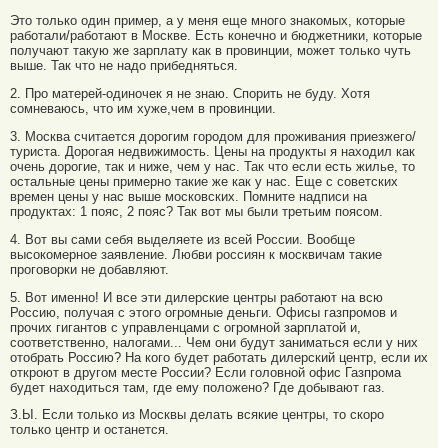
Это только один пример, а у меня еще много знакомых, которые
работали/работают в Москве. Есть конечно и бюджетники, которые
получают такую же зарплату как в провинции, может только чуть
выше. Так что не надо прибедняться.
2. Про матерей-одиночек я не знаю. Спорить не буду. Хотя
сомневаюсь, что им хуже,чем в провинции.
3. Москва считается дорогим городом для проживания приезжего/
туриста. Дорогая недвижимость. Цены на продукты я находил как
очень дорогие, так и ниже, чем у нас. Так что если есть жилье, то
остальные цены примерно такие же как у нас. Еще с советских
времен цены у нас выше московских. Помните надписи на
продуктах: 1 пояс, 2 пояс? Так вот мы были третьим поясом.
4. Вот вы сами себя выделяете из всей России. Вообще
высокомерное заявление. Любви россиян к москвичам такие
проговорки не добавляют.
5. Вот именно! И все эти дилерские центры работают на всю
Россию, получая с этого огромные деньги. Офисы газпромов и
прочих гигантов с управленцами с огромной зарплатой и,
соответственно, налогами... Чем они будут заниматься если у них
отобрать Россию? На кого будет работать дилерский центр, если их
откроют в другом месте России? Если головной офис Газпрома
будет находиться там, где ему положено? Где добывают газ.
З.Ы. Если только из Москвы делать всякие центры, то скоро
только центр и останется.