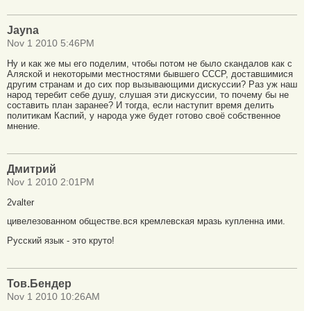
Jayna
Nov 1 2010 5:46PM
Ну и как же мы его поделим, чтобы потом не было скандалов как с
Аляской и некоторыми местностями бывшего СССР, доставшимися
другим странам и до сих пор вызывающими дискуссии? Раз уж наш
народ теребит себе душу, слушая эти дискуссии, то почему бы не
составить план заранее? И тогда, если наступит время делить
политикам Каспий, у народа уже будет готово своё собственное
мнение.
Дмитрий
Nov 1 2010 2:01PM
2valter
цивелезованном обществе.вся кремлевская мразь купленна ими.
Русский язык - это круто!
Тов.Бендер
Nov 1 2010 10:26AM