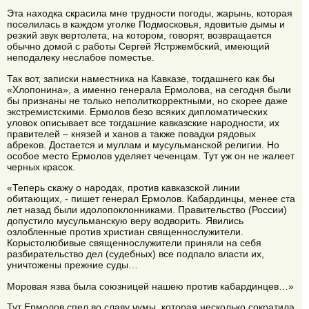
Эта находка скрасила мне трудности погоды, жарынь, которая
поселилась в каждом уголке Подмосковья, ядовитые дымы и
резкий звук вертолета, на котором, говорят, возвращается
обычно домой с работы Сергей Ястржембский, имеющий
неподалеку неслабое поместье.
Так вот, записки наместника на Кавказе, тогдашнего как бы
«Хлопонина», а именно генерала Ермолова, на сегодня были
бы признаны не только неполиткорректными, но скорее даже
экстремистскими. Ермолов безо всяких дипломатических
уловок описывает все тогдашние кавказские народности, их
правителей – князей и ханов а также повадки рядовых
абреков. Достается и муллам и мусульманской религии. Но
особое место Ермолов уделяет чеченцам. Тут уж он не жалеет
черных красок.
«Теперь скажу о народах, против кавказской линии
обитающих, - пишет генерал Ермолов. Кабардинцы, менее ста
лет назад были идолопоклонниками. Правительство (России)
допустило мусульманскую веру водворить. Явились
озлобленные против христиан священнослужители.
Корыстолюбивые священнослужители приняли на себя
разбирательство дел (судебных) все подпало власти их,
уничтожены прежние суды…
Моровая язва была союзницей нашею против кабардинцев…»
Тут Ермолов спел во славу чумы, которая несколько сократила