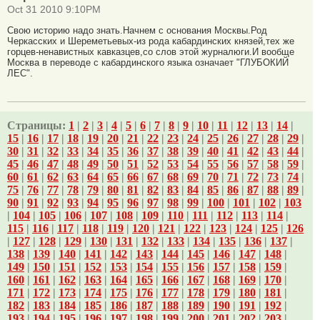
Oct 31 2010 9:10PM
Свою историю надо знать.Начнем с основания Москвы.Род
Черкасских и Шереметьевых-из рода кабардинских князей,тех же
горцев-ненавистных кавказцев,со слов этой журналюги.И вообще
Москва в переводе с кабардинского языка означает "ГЛУБОКИЙ
ЛЕС".
Страницы:
1
|
2
|
3
|
4
|
5
|
6
|
7
|
8
|
9
|
10
|
11
|
12
|
13
|
14
|
15
|
16
|
17
|
18
|
19
|
20
|
21
|
22
|
23
|
24
|
25
|
26
|
27
|
28
|
29
|
30
|
31
|
32
|
33
|
34
|
35
|
36
|
37
|
38
|
39
|
40
|
41
|
42
|
43
|
44
|
45
|
46
|
47
|
48
|
49
|
50
|
51
|
52
|
53
|
54
|
55
|
56
|
57
|
58
|
59
|
60
|
61
|
62
|
63
|
64
|
65
|
66
|
67
|
68
|
69
|
70
|
71
|
72
|
73
|
74
|
75
|
76
|
77
|
78
|
79
|
80
|
81
|
82
|
83
|
84
|
85
|
86
|
87
|
88
|
89
|
90
|
91
|
92
|
93
|
94
|
95
|
96
|
97
|
98
|
99
|
100
|
101
|
102
|
103
|
104
|
105
|
106
|
107
|
108
|
109
|
110
|
111
|
112
|
113
|
114
|
115
|
116
|
117
|
118
|
119
|
120
|
121
|
122
|
123
|
124
|
125
|
126
|
127
|
128
|
129
|
130
|
131
|
132
|
133
|
134
|
135
|
136
|
137
|
138
|
139
|
140
|
141
|
142
|
143
|
144
|
145
|
146
|
147
|
148
|
149
|
150
|
151
|
152
|
153
|
154
|
155
|
156
|
157
|
158
|
159
|
160
|
161
|
162
|
163
|
164
|
165
|
166
|
167
|
168
|
169
|
170
|
171
|
172
|
173
|
174
|
175
|
176
|
177
|
178
|
179
|
180
|
181
|
182
|
183
|
184
|
185
|
186
|
187
|
188
|
189
|
190
|
191
|
192
|
193
|
194
|
195
|
196
|
197
|
198
|
199
|
200
|
201
|
202
|
203
|