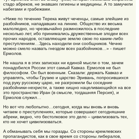
стадо абреков, не знавших гигиены и медицины. А то замучили
набегами и грабежами.
«Ниже по течению Терека живут чеченцы, самые злейшие из
разбойников, нападавших на линию. Общество их весьма
малолюдно, но чрезвычайно размножилось в последние
несколько лет, ибо принимались дружественные злодеи всех
прочих народов, оставляющие землю свою по каким-либо
преступлениям…Здесь находили они сообщников. Чечню
можно смело назвать гнездом всех разбойников…» - пишет
Ермолов.
Не нашла я в этих записках ни единой мысли о том, зачем
понадобился России этот самый Кавказ. Ермолов не был
философом. Он был военным. Сказали: держать Кавказ и
управлять, чтобы Грузию и царство Эривань, попросившихся
под руку русскому царю, не разгромили бы соседние
разбойники-нехристи, а также хищно нацеливающийся на все
это пространство Иран (в смысле, тогдашняя Персия), и
Ермолов служил…
Но вот что любопытно…сегодня, когда мы вновь и вновь
читаем о преступлениях, которые совершают сегодняшние
абреки, видно, что бестолковое это дело – цивилизовать тех,
кто не хочет цивилизоваться.
А обманывать себя мы горазды. Со стороны кремлевских
пропагандистов, как в свое время со стороны либералов,