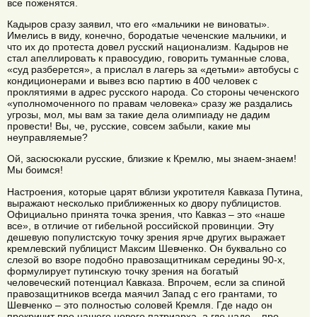
все поженятся.
Кадыров сразу заявил, что его «мальчики не виноваты».
Имелись в виду, конечно, бородатые чеченские мальчики, и
что их до протеста довел русский национализм. Кадыров не
стал апеллировать к правосудию, говорить туманные слова,
«суд разберется», а прислал в лагерь за «детьми» автобусы с
кондиционерами и вывез всю партию в 400 человек с
проклятиями в адрес русского народа. Со стороны чеченского
«уполномоченного по правам человека» сразу же раздались
угрозы, мол, мы вам за такие дела олимпиаду не дадим
провести! Вы, че, русские, совсем забыли, какие мы
неуправляемые?
Ой, засюсюкали русские, близкие к Кремлю, мы знаем-знаем!
Мы боимся!
Настроения, которые царят вблизи укротителя Кавказа Путина,
выражают несколько приближенных ко двору публицистов.
Официально принята точка зрения, что Кавказ – это «наше
все», в отличие от гибельной российской провинции. Эту
дешевую популистскую точку зрения ярче других выражает
кремлевский публицист Максим Шевченко. Он буквально со
слезой во взоре подобно правозащитникам середины 90-х,
формулирует путинскую точку зрения на богатый
человеческий потенциал Кавказа. Впрочем, если за спиной
правозащитников всегда маячил Запад с его грантами, то
Шевченко – это полностью соловей Кремля. Где надо он
прокричит про нашего нового патриарха, а где надо – про