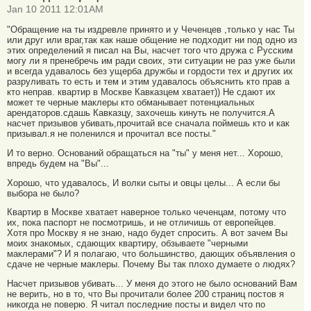
Jan 10 2011 12:01AM
"Обращение на ты издревле принято и у Чеченцев ,только у нас Ты
или друг или враг,так как наше общение не подходит ни под одно из
этих определений я писал на Вы, насчет того что дружа с Русским
могу ли я пренебречь им ради своих, эти ситуации не раз уже были
и всегда удавалось без ущерба дружбы и гордости тех и других их
разруливать то есть и тем и этим удавалось объяснить кто прав а
кто неправ. квартир в Москве Кавказцем хватает)) Не сдают их
может те черные маклеры кто обманывает потенциальных
арендаторов.сдашь Кавказцу, захочешь кинуть не получится.А
насчет призывов убивать,прочитай все сначала поймешь кто и как
призывал.я не поленился и прочитал все посты."
И то верно. Оснований обращаться на "ты" у меня нет... Хорошо,
впредь будем на "Вы"...
Хорошо, что удавалось, И волки сыты и овцы целы... А если бы
выбора не было?
Квартир в Москве хватает наверное только чеченцам, потому что
их, пока паспорт не посмотришь, и не отличишь от европейцев.
Хотя про Москву я не знаю, надо будет спросить. А вот зачем Вы
моих знакомых, сдающих квартиру, обзываете "черными
маклерами"? И я полагаю, что большинство, дающих объявления о
сдаче не черные маклеры. Почему Вы так плохо думаете о людях?
Насчет призывов убивать... У меня до этого не было оснований Вам
не верить, но в то, что Вы прочитали более 200 страниц постов я
никогда не поверю. Я читал последние посты и видел что по