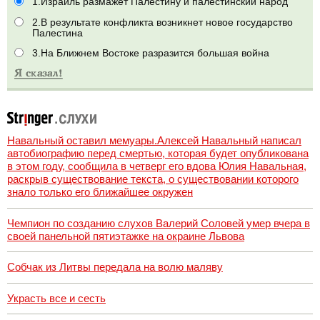
1.Израиль размажет Палестину и палестинский народ
2.В результате конфликта возникнет новое государство
Палестина
3.На Ближнем Востоке разразится большая война
Навальный оставил мемуары.Алексей Навальный написал
автобиографию перед смертью, которая будет опубликована
в этом году, сообщила в четверг его вдова Юлия Навальная,
раскрыв существование текста, о существовании которого
знало только его ближайшее окружен
Чемпион по созданию слухов Валерий Соловей умер вчера в
своей панельной пятиэтажке на окраине Львова
Собчак из Литвы передала на волю маляву
Украсть все и сесть