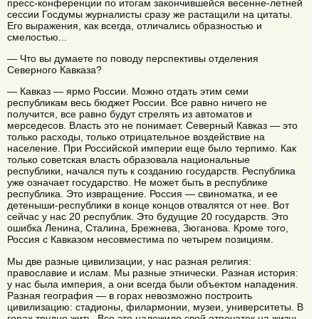
пресс-конференции по итогам закончившейся весенне-летней
сессии Госдумы журналисты сразу же растащили на цитаты.
Его выражения, как всегда, отличались образностью и
смелостью...
— Что вы думаете по поводу перспективы отделения
Северного Кавказа?
— Кавказ — ярмо России. Можно отдать этим семи
республикам весь бюджет России. Все равно ничего не
получится, все равно будут стрелять из автоматов и
мерседесов. Власть это не понимает. Северный Кавказ — это
только расходы, только отрицательное воздействие на
население. При Российской империи еще было терпимо. Как
только советская власть образовала национальные
республики, начался путь к созданию государств. Республика
уже означает государство. Не может быть в республике
республика. Это извращение. Россия — свиноматка, и ее
детеныши-республики в конце концов отвалятся от нее. Вот
сейчас у нас 20 республик. Это будущие 20 государств. Это
ошибка Ленина, Сталина, Брежнева, Зюганова. Кроме того,
Россия с Кавказом несовместима по четырем позициям.
Мы две разные цивилизации, у нас разная религия:
православие и ислам. Мы разные этнически. Разная история:
у нас была империя, а они всегда были объектом нападения.
Разная география — в горах невозможно построить
цивилизацию: стадионы, филармонии, музеи, университеты. В
горах трудно жить. Все это наложило свой отпечаток на жизнь,