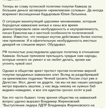
Теперь во славу путинской политики покупки Кавказа за
большие деньги заговорили «кремлевские соловьи». Да иногда
вскрикнет восхищенная Кадыровым Юлия Латынина.
О ситуации манипуляций царскими чиновниками, которым
бородатые кавказские князья и ханы все время
демонстрировали свою необузданность и неуправляемость,
писал Ермолов как о местной особенности политической
жизни. Известно, что генерал кнутом действовал более охотно,
чем пряником. И в офигительную необузданность местных
дикарей не слишком верил. Обуздывал.
РФ полностью унаследовала царскую политику в отношении
Кавказа: больше пряником прельщать чуждые нам народы,
которые ничего не умеют и не любят делать, кроме как
угонять чужой скот.
Однако в обществе зреет протест против политики жирной
покупки продажных кавказских элит. Вслед за раздобревшей
на кремлевских подачках Чечней грозить России стал уже и
Дагестан. Мол, денег не дадите, так мы на вас наших шахидок
метро взрывать зашлем, у нас ведь никому не нужных баб
видимо-невидимо, и все эти идиотки срочно хотят в рай.
Как это часто бывает, точку зрения общества на кавказский
вопрос удачно выразил Владимир Жириновский.
"Выступление лидера ЛДПР Владимира Жириновского на