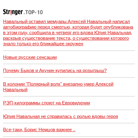
атаки БПЛА
Навальный оставил мемуары.Алексей Навальный написал
автобиографию перед смертью, которая будет опубликована
в этом году, сообщила в четверг его вдова Юлия Навальная,
раскрыв существование текста, о существовании которого
знало только его ближайшее окружен
Новые русские сенсации
Почему Быков и Акунин купились на розыгрыш?
В колонии "Полярный волк" внезапно умер Алексей
Навальный
РЭП-килограммы споют на Евровидении
Юлия Навальная не справилась с ролью вдовы героя
Все-таки, Борис Немцов важнее ..