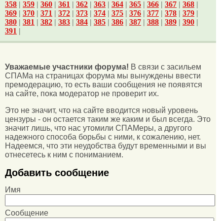
358
|
359
|
360
|
361
|
362
|
363
|
364
|
365
|
366
|
367
|
368
|
369
|
370
|
371
|
372
|
373
|
374
|
375
|
376
|
377
|
378
|
379
|
380
|
381
|
382
|
383
|
384
|
385
|
386
|
387
|
388
|
389
|
390
|
391
|
Уважаемые участники форума!
В связи с засильем
СПАМа на страницах форума мы вынуждены ввести
премодерацию, то есть ваши сообщения не появятся
на сайте, пока модератор не проверит их.
Это не значит, что на сайте вводится новый уровень
цензуры - он остается таким же каким и был всегда. Это
значит лишь, что нас утомили СПАМеры, а другого
надежного способа борьбы с ними, к сожалению, нет.
Надеемся, что эти неудобства будут временными и вы
отнесетесь к ним с пониманием.
Добавить сообщение
Имя
Сообщение