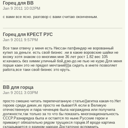
Горец для ВВ
Jan 9 2011 10:02PM
с вами все ясно. разговор с вами считаю оконченным.
Горец для КРЕСТ РУС
Jan 9 2011 9:57PM
Все таки отвечу у меня есть Ниссан патфиндер не ворованный
купил за деньги. есть свой бизнес .ни в какие воровские шайки не
вхожу хотя знаком со многими.мне 36 лет рост 1.82 вес 105
кг.качаюсь без химии.уличный бой,дзю-до.не пью не курю.Для меня
порше каен это не предел мечтаний)))а сидеть в инете позволяет
работа,все таки свой бизнес это круть.
ВВ для горца
Jan 9 2011 3:03PM
просто смешно читать перепечатанную статью))агитка какая-то.Нет
героев среди диких,их просто не бывает!А если в Великую
отечественную и пара чеченцев была награждена или получила
должности,так только за то что бы показать многонациональность
СССР.Разнарядка была и остается по ныне.Русские герои и
примажут обязательно рядом трущихся горцев.И вроде картина
складывается о едином народе.Достаточно вспомнить