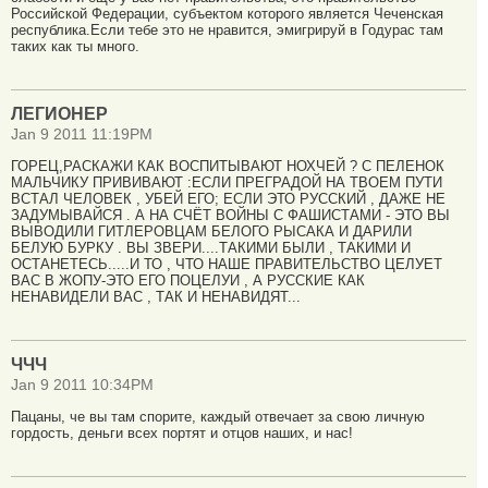
Российской Федерации, субъектом которого является Чеченская
республика.Если тебе это не нравится, эмигрируй в Годурас там
таких как ты много.
ЛЕГИОНЕР
Jan 9 2011 11:19PM
ГОРЕЦ,РАСКАЖИ КАК ВОСПИТЫВАЮТ НОХЧЕЙ ? С ПЕЛЕНОК
МАЛЬЧИКУ ПРИВИВАЮТ :ЕСЛИ ПРЕГРАДОЙ НА ТВОЕМ ПУТИ
ВСТАЛ ЧЕЛОВЕК , УБЕЙ ЕГО; ЕСЛИ ЭТО РУССКИЙ , ДАЖЕ НЕ
ЗАДУМЫВАЙСЯ . А НА СЧЁТ ВОЙНЫ С ФАШИСТАМИ - ЭТО ВЫ
ВЫВОДИЛИ ГИТЛЕРОВЦАМ БЕЛОГО РЫСАКА И ДАРИЛИ
БЕЛУЮ БУРКУ . ВЫ ЗВЕРИ....ТАКИМИ БЫЛИ , ТАКИМИ И
ОСТАНЕТЕСЬ.....И ТО , ЧТО НАШЕ ПРАВИТЕЛЬСТВО ЦЕЛУЕТ
ВАС В ЖОПУ-ЭТО ЕГО ПОЦЕЛУИ , А РУССКИЕ КАК
НЕНАВИДЕЛИ ВАС , ТАК И НЕНАВИДЯТ...
ЧЧЧ
Jan 9 2011 10:34PM
Пацаны, че вы там спорите, каждый отвечает за свою личную
гордость, деньги всех портят и отцов наших, и нас!