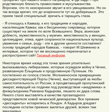
родственную близость православия и мусульманства.
Впрочем, что-то неискреннее звучит в его увещеваниях. Но он
так всегда кричит, что до искренности тут не доберешься. Это
прием такой специальный: кричать и таращить глаза.
- Я отношусь к Кавказу, к его традициям и народам,
населяющим Кавказ, как к бесценному сокровищу, которое
существует на земле по воле Всевышнего. Вера, воинская
доблесть, мужественность у мужчин, женственность у женщин,
целомудрие, этика, идея сохранности национальных культур,
уважение к семье, роду - эти и другие ценности составляют
основу традиций народов Кавказа, - говорит М.Шевченко в
интервью, которое тут же восхищенно перепечатал и
распространил сайт
Грозный информ
.
Некоторое время назад эта точка зрения упоительно
высказывалась либералами, которые осуждали войну в Чечне,
развязанную Ельциным и продолженную Путиным. Но
постепенно их голоса стихли. Молниеносное превращение
диссидентствующей Порты (Чечни), выступающей за якобы
самостоятельность от России, в процветающий пропутинский
эмират, живущий на подачки под руководством «акадэмика» и
физкультурника Рамзана Кадырова, лишило их дара слова.
Некого стало выставлять в качестве прозападного
представителя новой чеченской демократии. Все прежние
«диссиденты» испарились в Лондон. А Кадыров доедает
последние остатки прежних заклятых друзей, всяких там
ямадаевых.