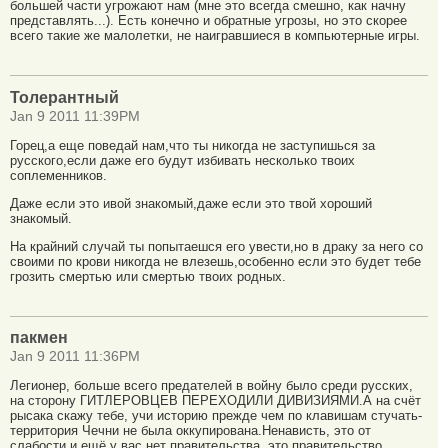
большей части угрожают нам (мне это всегда смешно, как начну
представлять...). Есть конечно и обратные угрозы, но это скорее
всего такие же малолетки, не наигравшиеся в компьютерные игры.
Толерантный
Jan 9 2011 11:39PM
Горец,а еще поведай нам,что ты никогда не заступишься за
русского,если даже его будут избивать несколько твоих
соплеменников.
Даже если это ивой знакомый,даже если это твой хороший
знакомый.
На крайний случай ты попытаешся его увести,но в драку за него со
своими по крови никогда не влезешь,особенно если это будет тебе
грозить смертью или смертью твоих родных.
пакмен
Jan 9 2011 11:36PM
Легионер, больше всего предателей в войну было среди русских,
на сторону ГИТЛЕРОВЦЕВ ПЕРЕХОДИЛИ ДИВИЗИЯМИ.А на счёт
рысака скажу тебе, учи историю прежде чем по клавишам стучать-
территория Чечни не была оккупирована.Ненависть, это от
слабости и ещё у вас нет правительства, это правительство