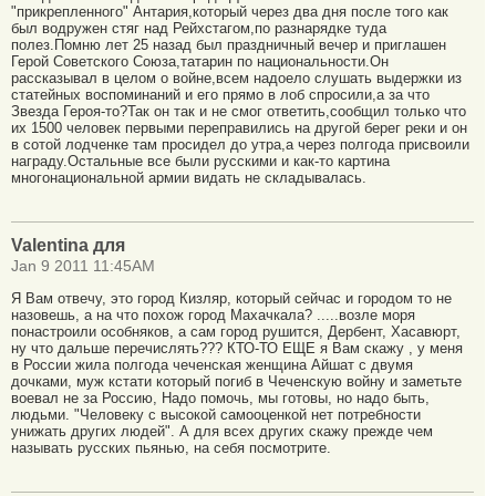
"прикрепленного" Антария,который через два дня после того как
был водружен стяг над Рейхстагом,по разнарядке туда
полез.Помню лет 25 назад был праздничный вечер и приглашен
Герой Советского Союза,татарин по национальности.Он
рассказывал в целом о войне,всем надоело слушать выдержки из
статейных воспоминаний и его прямо в лоб спросили,а за что
Звезда Героя-то?Так он так и не смог ответить,сообщил только что
их 1500 человек первыми переправились на другой берег реки и он
в сотой лодченке там просидел до утра,а через полгода присвоили
награду.Остальные все были русскими и как-то картина
многонациональной армии видать не складывалась.
Valentina для
Jan 9 2011 11:45AM
Я Вам отвечу, это город Кизляр, который сейчас и городом то не
назовешь, а на что похож город Махачкала? .....возле моря
понастроили особняков, а сам город рушится, Дербент, Хасавюрт,
ну что дальше перечислять??? КТО-ТО ЕЩЕ я Вам скажу , у меня
в России жила полгода чеченская женщина Айшат с двумя
дочками, муж кстати который погиб в Чеченскую войну и заметьте
воевал не за Россию, Надо помочь, мы готовы, но надо быть,
людьми. "Человеку с высокой самооценкой нет потребности
унижать других людей". А для всех других скажу прежде чем
называть русских пьянью, на себя посмотрите.