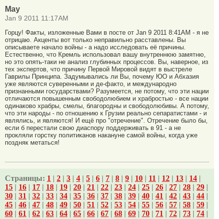
Мау
Jan 9 2011 11:17AM
Горцу! Факты, изложенные Вами в посте от Jan 9 2011 8:41AM - я не
отрицаю. Акценты вот только неправильно расставлены. Вы
описываете начало войны - а надо исследовать её причины.
Естественно, что Кремль использовал вашу внутреннюю замятню,
но это опять-таки не анализ глубинных процессов. Вы, наверное, из
тех экспертов, что причину Первой Мировой видят в выстреле
Гаврилы Принципа. Задумывались ли Вы, почему ЮО и Абхазия
уже являются суверенными и де-факто, и международно
признанными государствами? Разумеется, не потому, что эти нации
отличаются повышенным свободолюбием и храбростью - все нации
одинаково храбры, смелы, благородны и свободолюбивы. А потому,
что эти народы - по отношению к Грузии реально сепаратистами - и
являлись, и являются! И ещё про "отречение". Отречение было бы,
если б перестали свою диаспору поддерживать в 91 - а не
прокляли горстку политиканов накануне самой войны, когда уже
поздняк метаться!
Страницы:
1
|
2
|
3
|
4
|
5
|
6
|
7
|
8
|
9
|
10
|
11
|
12
|
13
|
14
|
15
|
16
|
17
|
18
|
19
|
20
|
21
|
22
|
23
|
24
|
25
|
26
|
27
|
28
|
29
|
30
|
31
|
32
|
33
|
34
|
35
|
36
|
37
|
38
|
39
|
40
|
41
|
42
|
43
|
44
|
45
|
46
|
47
|
48
|
49
|
50
|
51
|
52
|
53
|
54
|
55
|
56
|
57
|
58
|
59
|
60
|
61
|
62
|
63
|
64
|
65
|
66
|
67
|
68
|
69
|
70
|
71
|
72
|
73
|
74
|