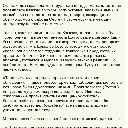
Эта находка скрасила мне трудности погоды, жарынь, которая
поселилась в каждом уголке Подмосковья, ядовитые дымы и
резкий звук вертолета, на котором, говорят, возвращается
обычно домой с работы Сергей Ястржембский, имеющий
неподалеку неслабое поместье.
Так вот, записки наместника на Кавказе, тогдашнего как бы
«Хлопонина», а именно генерала Ермолова, на сегодня были
бы признаны не только неполиткорректными, но скорее даже
экстремистскими. Ермолов безо всяких дипломатических
уловок описывает все тогдашние кавказские народности, их
правителей – князей и ханов а также повадки рядовых
абреков. Достается и муллам и мусульманской религии. Но
особое место Ермолов уделяет чеченцам. Тут уж он не жалеет
черных красок.
«Теперь скажу о народах, против кавказской линии
обитающих, - пишет генерал Ермолов. Кабардинцы, менее ста
лет назад были идолопоклонниками. Правительство (России)
допустило мусульманскую веру водворить. Явились
озлобленные против христиан священнослужители.
Корыстолюбивые священнослужители приняли на себя
разбирательство дел (судебных) все подпало власти их,
уничтожены прежние суды…
Моровая язва была союзницей нашею против кабардинцев…»
Тут Ермолов спел во славу чумы, которая несколько сократила