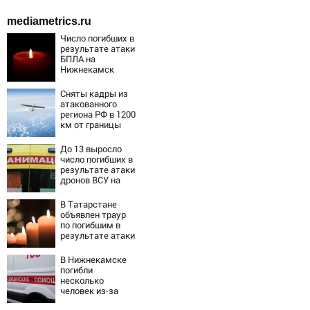
mediametrics.ru
Число погибших в
результате атаки
БПЛА на
Нижнекамск
выросло до 13
Сняты кадры из
атакованного
региона РФ в 1200
км от границы
До 13 выросло
число погибших в
результате атаки
дронов ВСУ на
Нижнекамск -
Новости на
В Татарстане
Вести.ru
объявлен траур
по погибшим в
результате атаки
БПЛА на
Нижнекамск
В Нижнекамске
погибли
несколько
человек из-за
массированной