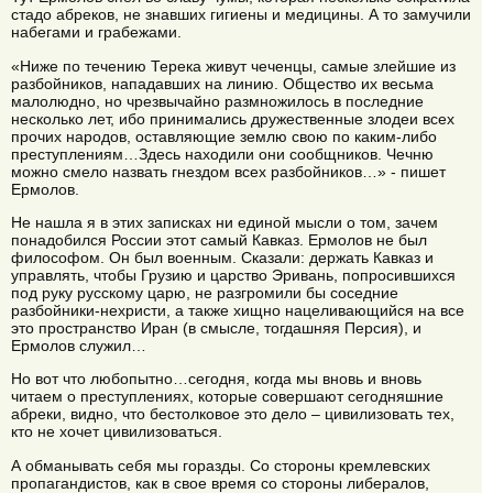
стадо абреков, не знавших гигиены и медицины. А то замучили
набегами и грабежами.
«Ниже по течению Терека живут чеченцы, самые злейшие из
разбойников, нападавших на линию. Общество их весьма
малолюдно, но чрезвычайно размножилось в последние
несколько лет, ибо принимались дружественные злодеи всех
прочих народов, оставляющие землю свою по каким-либо
преступлениям…Здесь находили они сообщников. Чечню
можно смело назвать гнездом всех разбойников…» - пишет
Ермолов.
Не нашла я в этих записках ни единой мысли о том, зачем
понадобился России этот самый Кавказ. Ермолов не был
философом. Он был военным. Сказали: держать Кавказ и
управлять, чтобы Грузию и царство Эривань, попросившихся
под руку русскому царю, не разгромили бы соседние
разбойники-нехристи, а также хищно нацеливающийся на все
это пространство Иран (в смысле, тогдашняя Персия), и
Ермолов служил…
Но вот что любопытно…сегодня, когда мы вновь и вновь
читаем о преступлениях, которые совершают сегодняшние
абреки, видно, что бестолковое это дело – цивилизовать тех,
кто не хочет цивилизоваться.
А обманывать себя мы горазды. Со стороны кремлевских
пропагандистов, как в свое время со стороны либералов,