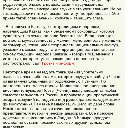
родственную близость православия и мусульманства.
Впрочем, что-то неискреннее звучит в его увещеваниях. Но он
так всегда кричит, что до искренности тут не доберешься. Это
прием такой специальный: кричать и таращить глаза.
- Я отношусь к Кавказу, к его традициям и народам,
населяющим Кавказ, как к бесценному сокровищу, которое
существует на земле по воле Всевышнего. Вера, воинская
доблесть, мужественность у мужчин, женственность у женщин,
целомудрие, этика, идея сохранности национальных культур,
уважение к семье, роду - эти и другие ценности составляют
основу традиций народов Кавказа, - говорит М.Шевченко в
интервью, которое тут же восхищенно перепечатал и
распространил сайт
Грозный информ
.
Некоторое время назад эта точка зрения упоительно
высказывалась либералами, которые осуждали войну в Чечне,
развязанную Ельциным и продолженную Путиным. Но
постепенно их голоса стихли. Молниеносное превращение
диссидентствующей Порты (Чечни), выступающей за якобы
самостоятельность от России, в процветающий пропутинский
эмират, живущий на подачки под руководством «акадэмика» и
физкультурника Рамзана Кадырова, лишило их дара слова.
Некого стало выставлять в качестве прозападного
представителя новой чеченской демократии. Все прежние
«диссиденты» испарились в Лондон. А Кадыров доедает
последние остатки прежних заклятых друзей, всяких там
ямадаевых.