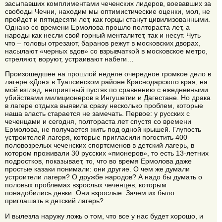
засыпавших комплиментами чеченских лидеров, воевавших за
свободы Чечни, находим мы оптимистические оценки, мол, не
пройдет и пятидесяти лет, как горцы станут цивилизованными.
Однако со времени Ермолова прошло полтораста лет, а
народы как несли свой горный менталитет, так и несут. Чуть
что – головы отрезают, баранов режут в московских дворах,
насылают «черных вдов» со взрывчаткой в московское метро,
стреляют, воруют, устраивают набеги…
Произошедшее на прошлой неделе очередное громкое дело в
лагере «Дон» в Туапсинском районе Краснодарского края, на
мой взгляд, неприятный пустяк по сравнению с ежедневными
убийствами милиционеров в Ингушетии и Дагестане. Но драка
в лагере отдыха выявила сразу несколько проблем, которые
наша власть старается не замечать. Первое: у русских с
чеченцами и сегодня, полтораста лет спустя со времени
Ермолова, не получается жить под одной крышей. Глупость
устроителей лагеря, которые пригласили погостить 400
половозрелых чеченских спортсменов в детский лагерь, в
котором проживали 30 русских «пионеров», то есть 13-летних
подростков, показывает, то, что во время Ермолова даже
простые казаки понимали: они другие. О чем же думали
устроители лагеря? О дружбе народов? А надо бы думать о
половых проблемах взрослых чеченцев, которым
понадобились девки. Они взрослые. Зачем их было
приглашать в детский лагерь?
И вылезла наружу ложь о том, что все у нас будет хорошо, и