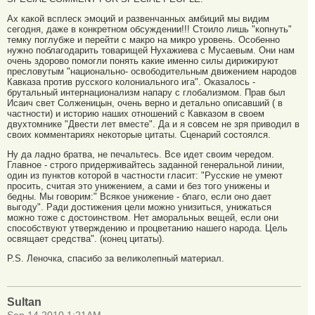
Ах какой всплеск эмоций и развенчанных амбиций мы видим
сегодня, даже в конкретном обсуждении!!! Стоило лишь "копнуть"
темку поглубже и перейти с макро на микро уровень. Особенно
нужно поблагодарить товарищей Нухажиева с Мусаевым. Они нам
очень здорово помогли понять какие именно силы дирижируют
пресловутым "национально- освободительным движением народов
Кавказа против русского колониального ига". Оказалось -
брутальный интернационализм напару с глобализмом. Прав был
Исаич свет Солженицын, очень верно и детально описавший ( в
частности) и историю наших отношений с Кавказом в своем
двухтомнике "Двести лет вместе". Да и я совсем не зря приводил в
своих комментариях некоторые цитаты. Сценарий состоялся.
Ну да ладно братва, не печальтесь. Все идет своим чередом.
Главное - строго придерживайтесь заданной генеральной линии,
один из пунктов которой в частности гласит: "Русские не умеют
просить, считая это унижением, а сами и без того унижены и
бедны. Мы говорим:" Всякое унижение - благо, если оно дает
выгоду". Ради достижения цели можно унизиться, унижаться
можно тоже с достоинством. Нет аморальных вещей, если они
способствуют утверждению и процветанию нашего народа. Цель
освящает средства". (конец цитаты).
P.S. Леночка, спасибо за великолепный материал.
Sultan