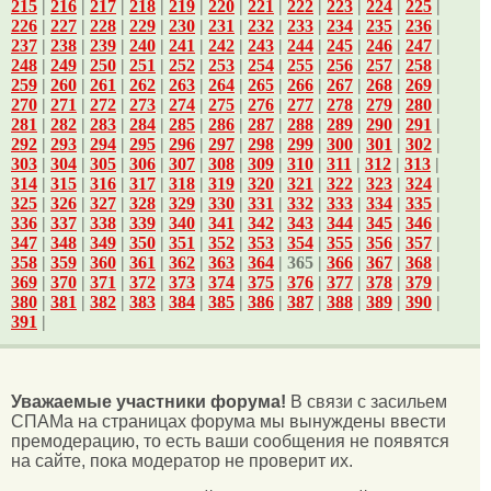
215
|
216
|
217
|
218
|
219
|
220
|
221
|
222
|
223
|
224
|
225
|
226
|
227
|
228
|
229
|
230
|
231
|
232
|
233
|
234
|
235
|
236
|
237
|
238
|
239
|
240
|
241
|
242
|
243
|
244
|
245
|
246
|
247
|
248
|
249
|
250
|
251
|
252
|
253
|
254
|
255
|
256
|
257
|
258
|
259
|
260
|
261
|
262
|
263
|
264
|
265
|
266
|
267
|
268
|
269
|
270
|
271
|
272
|
273
|
274
|
275
|
276
|
277
|
278
|
279
|
280
|
281
|
282
|
283
|
284
|
285
|
286
|
287
|
288
|
289
|
290
|
291
|
292
|
293
|
294
|
295
|
296
|
297
|
298
|
299
|
300
|
301
|
302
|
303
|
304
|
305
|
306
|
307
|
308
|
309
|
310
|
311
|
312
|
313
|
314
|
315
|
316
|
317
|
318
|
319
|
320
|
321
|
322
|
323
|
324
|
325
|
326
|
327
|
328
|
329
|
330
|
331
|
332
|
333
|
334
|
335
|
336
|
337
|
338
|
339
|
340
|
341
|
342
|
343
|
344
|
345
|
346
|
347
|
348
|
349
|
350
|
351
|
352
|
353
|
354
|
355
|
356
|
357
|
358
|
359
|
360
|
361
|
362
|
363
|
364
| 365 |
366
|
367
|
368
|
369
|
370
|
371
|
372
|
373
|
374
|
375
|
376
|
377
|
378
|
379
|
380
|
381
|
382
|
383
|
384
|
385
|
386
|
387
|
388
|
389
|
390
|
391
|
Уважаемые участники форума!
В связи с засильем
СПАМа на страницах форума мы вынуждены ввести
премодерацию, то есть ваши сообщения не появятся
на сайте, пока модератор не проверит их.