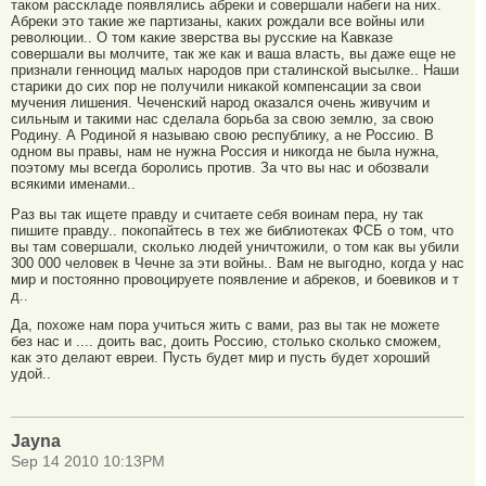
таком расскладе появлялись абреки и совершали набеги на них.
Абреки это такие же партизаны, каких рождали все войны или
революции.. О том какие зверства вы русские на Кавказе
совершали вы молчите, так же как и ваша власть, вы даже еще не
признали генноцид малых народов при сталинской высылке.. Наши
старики до сих пор не получили никакой компенсации за свои
мучения лишения. Чеченский народ оказался очень живучим и
сильным и такими нас сделала борьба за свою землю, за свою
Родину. А Родиной я называю свою республику, а не Россию. В
одном вы правы, нам не нужна Россия и никогда не была нужна,
поэтому мы всегда боролись против. За что вы нас и обозвали
всякими именами..
Раз вы так ищете правду и считаете себя воинам пера, ну так
пишите правду.. покопайтесь в тех же библиотеках ФСБ о том, что
вы там совершали, сколько людей уничтожили, о том как вы убили
300 000 человек в Чечне за эти войны.. Вам не выгодно, когда у нас
мир и постоянно провоцируете появление и абреков, и боевиков и т
д..
Да, похоже нам пора учиться жить с вами, раз вы так не можете
без нас и .... доить вас, доить Россию, столько сколько сможем,
как это делают евреи. Пусть будет мир и пусть будет хороший
удой..
Jayna
Sep 14 2010 10:13PM