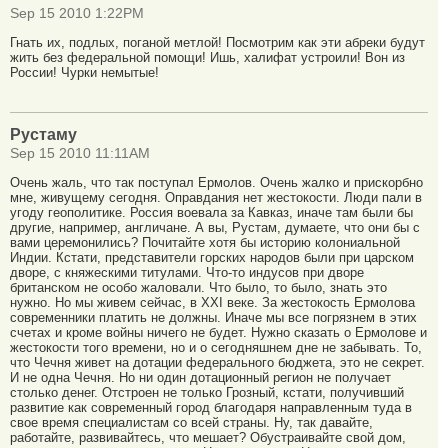
Sep 15 2010 1:22PM
Гнать их, подлых, поганой метлой! Посмотрим как эти абреки будут
жить без федеральной помощи! Ишь, халифат устроили! Вон из
России! Чурки немытые!
Рустаму
Sep 15 2010 11:11AM
Очень жаль, что так поступал Ермолов. Очень жалко и прискорбно
мне, живущему сегодня. Оправдания нет жестокости. Люди пали в
угоду геополитике. Россия воевала за Кавказ, иначе там были бы
другие, например, англичане. А вы, Рустам, думаете, что они бы с
вами церемонились? Почитайте хотя бы историю колониальной
Индии. Кстати, представители горских народов были при царском
дворе, с княжескими титулами. Что-то индусов при дворе
британском не особо жаловали. Что было, то было, знать это
нужно. Но мы живем сейчас, в ХХI веке. За жестокость Ермолова
современники платить не должны. Иначе мы все погрязнем в этих
счетах и кроме войны ничего не будет. Нужно сказать о Ермолове и
жестокости того времени, но и о сегодняшнем дне не забывать. То,
что Чечня живет на дотации федерального бюджета, это не секрет.
И не одна Чечня. Но ни один дотационный регион не получает
столько денег. Отстроен не только Грозный, кстати, получивший
развитие как современный город благодаря направленным туда в
свое время специалистам со всей страны. Ну, так давайте,
работайте, развивайтесь, что мешает? Обустраивайте свой дом,