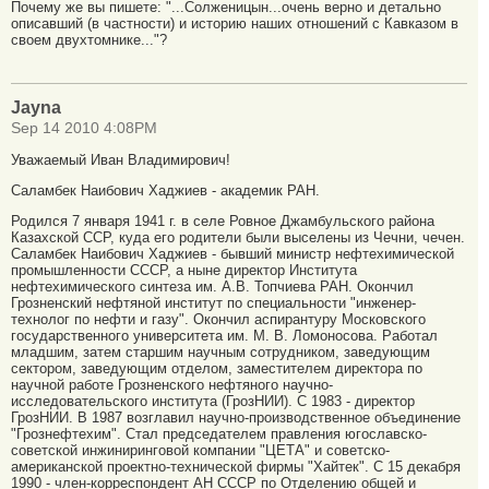
Почему же вы пишете: "...Солженицын...очень верно и детально
описавший (в частности) и историю наших отношений с Кавказом в
своем двухтомнике..."?
Jayna
Sep 14 2010 4:08PM
Уважаемый Иван Владимирович!
Саламбек Наибович Хаджиев - академик РАН.
Родился 7 января 1941 г. в селе Ровное Джамбульского района
Казахской ССР, куда его родители были выселены из Чечни, чечен.
Саламбек Наибович Хаджиев - бывший министр нефтехимической
промышленности СССР, а ныне директор Института
нефтехимического синтеза им. А.В. Топчиева РАН. Окончил
Грозненский нефтяной институт по специальности "инженер-
технолог по нефти и газу". Окончил аспирантуру Московского
государственного университета им. М. В. Ломоносова. Работал
младшим, затем старшим научным сотрудником, заведующим
сектором, заведующим отделом, заместителем директора по
научной работе Грозненского нефтяного научно-
исследовательского института (ГрозНИИ). С 1983 - директор
ГрозНИИ. В 1987 возглавил научно-производственное объединение
"Грознефтехим". Стал председателем правления югославско-
советской инжиниринговой компании "ЦЕТА" и советско-
американской проектно-технической фирмы "Хайтек". С 15 декабря
1990 - член-корреспондент АН СССР по Отделению общей и