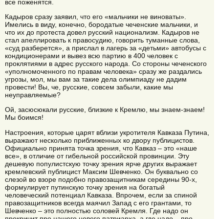
все поженятся.
Кадыров сразу заявил, что его «мальчики не виноваты».
Имелись в виду, конечно, бородатые чеченские мальчики, и
что их до протеста довел русский национализм. Кадыров не
стал апеллировать к правосудию, говорить туманные слова,
«суд разберется», а прислал в лагерь за «детьми» автобусы с
кондиционерами и вывез всю партию в 400 человек с
проклятиями в адрес русского народа. Со стороны чеченского
«уполномоченного по правам человека» сразу же раздались
угрозы, мол, мы вам за такие дела олимпиаду не дадим
провести! Вы, че, русские, совсем забыли, какие мы
неуправляемые?
Ой, засюсюкали русские, близкие к Кремлю, мы знаем-знаем!
Мы боимся!
Настроения, которые царят вблизи укротителя Кавказа Путина,
выражают несколько приближенных ко двору публицистов.
Официально принята точка зрения, что Кавказ – это «наше
все», в отличие от гибельной российской провинции. Эту
дешевую популистскую точку зрения ярче других выражает
кремлевский публицист Максим Шевченко. Он буквально со
слезой во взоре подобно правозащитникам середины 90-х,
формулирует путинскую точку зрения на богатый
человеческий потенциал Кавказа. Впрочем, если за спиной
правозащитников всегда маячил Запад с его грантами, то
Шевченко – это полностью соловей Кремля. Где надо он
прокричит про нашего нового патриарха, а где надо – про