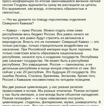
пресс-конференции по итогам закончившейся весенне-летней
сессии Госдумы журналисты сразу же растащили на цитаты.
Его выражения, как всегда, отличались образностью и
смелостью...
— Что вы думаете по поводу перспективы отделения
Северного Кавказа?
— Кавказ — ярмо России. Можно отдать этим семи
республикам весь бюджет России. Все равно ничего не
получится, все равно будут стрелять из автоматов и
мерседесов. Власть это не понимает. Северный Кавказ — это
только расходы, только отрицательное воздействие на
население. При Российской империи еще было терпимо. Как
только советская власть образовала национальные
республики, начался путь к созданию государств. Республика
уже означает государство. Не может быть в республике
республика. Это извращение. Россия — свиноматка, и ее
детеныши-республики в конце концов отвалятся от нее. Вот
сейчас у нас 20 республик. Это будущие 20 государств. Это
ошибка Ленина, Сталина, Брежнева, Зюганова. Кроме того,
Россия с Кавказом несовместима по четырем позициям.
Мы две разные цивилизации, у нас разная религия:
православие и ислам. Мы разные этнически. Разная история:
у нас была империя, а они всегда были объектом нападения.
Разная география — в горах невозможно построить
цивилизацию: стадионы, филармонии, музеи, университеты. В
горах трудно жить. Все это наложило свой отпечаток на жизнь,