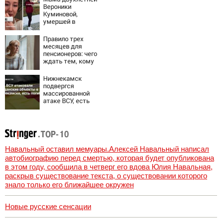
Вероники
Куминовой,
умершей в
больнице,
беременна: семья
Правило трех
ждет девочку
месяцев для
пенсионеров: чего
ждать тем, кому
приходит пенсия
на карту
Нижнекамск
подвергся
массированной
атаке ВСУ, есть
погибшие
Навальный оставил мемуары.Алексей Навальный написал
автобиографию перед смертью, которая будет опубликована
в этом году, сообщила в четверг его вдова Юлия Навальная,
раскрыв существование текста, о существовании которого
знало только его ближайшее окружен
Новые русские сенсации