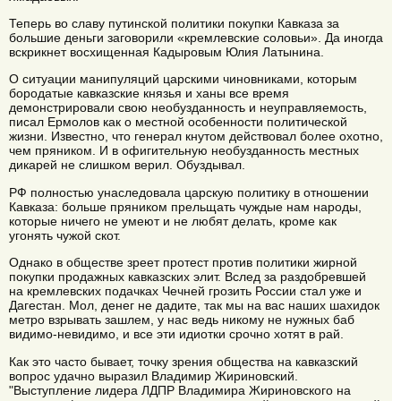
Теперь во славу путинской политики покупки Кавказа за
большие деньги заговорили «кремлевские соловьи». Да иногда
вскрикнет восхищенная Кадыровым Юлия Латынина.
О ситуации манипуляций царскими чиновниками, которым
бородатые кавказские князья и ханы все время
демонстрировали свою необузданность и неуправляемость,
писал Ермолов как о местной особенности политической
жизни. Известно, что генерал кнутом действовал более охотно,
чем пряником. И в офигительную необузданность местных
дикарей не слишком верил. Обуздывал.
РФ полностью унаследовала царскую политику в отношении
Кавказа: больше пряником прельщать чуждые нам народы,
которые ничего не умеют и не любят делать, кроме как
угонять чужой скот.
Однако в обществе зреет протест против политики жирной
покупки продажных кавказских элит. Вслед за раздобревшей
на кремлевских подачках Чечней грозить России стал уже и
Дагестан. Мол, денег не дадите, так мы на вас наших шахидок
метро взрывать зашлем, у нас ведь никому не нужных баб
видимо-невидимо, и все эти идиотки срочно хотят в рай.
Как это часто бывает, точку зрения общества на кавказский
вопрос удачно выразил Владимир Жириновский.
"Выступление лидера ЛДПР Владимира Жириновского на