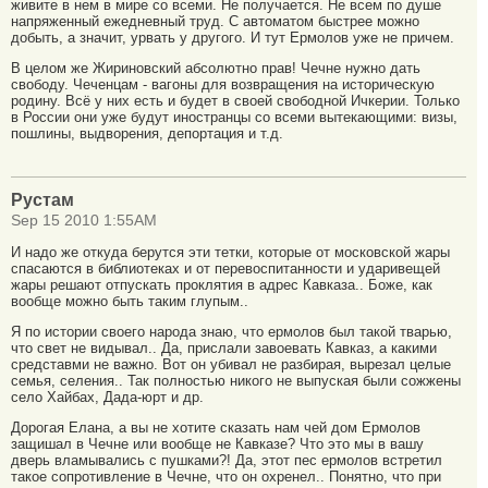
живите в нем в мире со всеми. Не получается. Не всем по душе
напряженный ежедневный труд. С автоматом быстрее можно
добыть, а значит, урвать у другого. И тут Ермолов уже не причем.
В целом же Жириновский абсолютно прав! Чечне нужно дать
свободу. Чеченцам - вагоны для возвращения на историческую
родину. Всё у них есть и будет в своей свободной Ичкерии. Только
в России они уже будут иностранцы со всеми вытекающими: визы,
пошлины, выдворения, депортация и т.д.
Рустам
Sep 15 2010 1:55AM
И надо же откуда берутся эти тетки, которые от московской жары
спасаются в библиотеках и от перевоспитанности и ударивещей
жары решают отпускать проклятия в адрес Кавказа.. Боже, как
вообще можно быть таким глупым..
Я по истории своего народа знаю, что ермолов был такой тварью,
что свет не видывал.. Да, прислали завоевать Кавказ, а какими
средставми не важно. Вот он убивал не разбирая, вырезал целые
семья, селения.. Так полностью никого не выпуская были сожжены
село Хайбах, Дада-юрт и др.
Дорогая Елана, а вы не хотите сказать нам чей дом Ермолов
защишал в Чечне или вообще не Кавказе? Что это мы в вашу
дверь вламывались с пушками?! Да, этот пес ермолов встретил
такое сопротивление в Чечне, что он охренел.. Понятно, что при