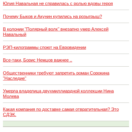
Юлия Навальная не справилась с ролью вдовы героя
Почему Быков и Акунин купились на розыгрыш?
В колонии "Полярный волк" внезапно умер Алексей
Навальный
РЭП-килограммы споют на Евровидении
Все-таки, Борис Немцов важнее ..
Общественники требуют запретить роман Сорокина
"Наследие"
Умерла владелица двухмиллиардной коллекции Нина
Молева
Какая компания по доставке самая отвратительная? Это
СДЭК.