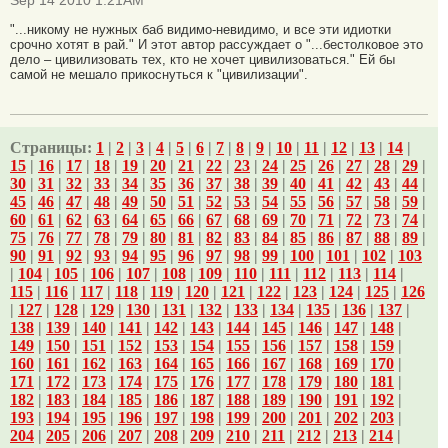
Sep 14 2010 1:21AM
"...никому не нужных баб видимо-невидимо, и все эти идиотки
срочно хотят в рай." И этот автор рассуждает о "...бестолковое это
дело – цивилизовать тех, кто не хочет цивилизоваться." Ей бы
самой не мешало прикоснуться к "цивилизации".
Страницы:
1
|
2
|
3
|
4
|
5
|
6
|
7
|
8
|
9
|
10
|
11
|
12
|
13
|
14
|
15
|
16
|
17
|
18
|
19
|
20
|
21
|
22
|
23
|
24
|
25
|
26
|
27
|
28
|
29
|
30
|
31
|
32
|
33
|
34
|
35
|
36
|
37
|
38
|
39
|
40
|
41
|
42
|
43
|
44
|
45
|
46
|
47
|
48
|
49
|
50
|
51
|
52
|
53
|
54
|
55
|
56
|
57
|
58
|
59
|
60
|
61
|
62
|
63
|
64
|
65
|
66
|
67
|
68
|
69
|
70
|
71
|
72
|
73
|
74
|
75
|
76
|
77
|
78
|
79
|
80
|
81
|
82
|
83
|
84
|
85
|
86
|
87
|
88
|
89
|
90
|
91
|
92
|
93
|
94
|
95
|
96
|
97
|
98
|
99
|
100
|
101
|
102
|
103
|
104
|
105
|
106
|
107
|
108
|
109
|
110
|
111
|
112
|
113
|
114
|
115
|
116
|
117
|
118
|
119
|
120
|
121
|
122
|
123
|
124
|
125
|
126
|
127
|
128
|
129
|
130
|
131
|
132
|
133
|
134
|
135
|
136
|
137
|
138
|
139
|
140
|
141
|
142
|
143
|
144
|
145
|
146
|
147
|
148
|
149
|
150
|
151
|
152
|
153
|
154
|
155
|
156
|
157
|
158
|
159
|
160
|
161
|
162
|
163
|
164
|
165
|
166
|
167
|
168
|
169
|
170
|
171
|
172
|
173
|
174
|
175
|
176
|
177
|
178
|
179
|
180
|
181
|
182
|
183
|
184
|
185
|
186
|
187
|
188
|
189
|
190
|
191
|
192
|
193
|
194
|
195
|
196
|
197
|
198
|
199
|
200
|
201
|
202
|
203
|
204
|
205
|
206
|
207
|
208
|
209
|
210
|
211
|
212
|
213
|
214
|