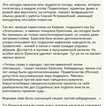
Эта находка скрасила мне трудности погоды, жарынь, которая
поселилась в каждом уголке Подмосковья, ядовитые дымы и
резкий звук вертолета, на котором, говорят, возвращается
обычно домой с работы Сергей Ястржембский, имеющий
неподалеку неслабое поместье.
Так вот, записки наместника на Кавказе, тогдашнего как бы
«Хлопонина», а именно генерала Ермолова, на сегодня были
бы признаны не только неполиткорректными, но скорее даже
экстремистскими. Ермолов безо всяких дипломатических
уловок описывает все тогдашние кавказские народности, их
правителей – князей и ханов а также повадки рядовых
абреков. Достается и муллам и мусульманской религии. Но
особое место Ермолов уделяет чеченцам. Тут уж он не жалеет
черных красок.
«Теперь скажу о народах, против кавказской линии
обитающих, - пишет генерал Ермолов. Кабардинцы, менее ста
лет назад были идолопоклонниками. Правительство (России)
допустило мусульманскую веру водворить. Явились
озлобленные против христиан священнослужители.
Корыстолюбивые священнослужители приняли на себя
разбирательство дел (судебных) все подпало власти их,
уничтожены прежние суды…
Моровая язва была союзницей нашею против кабардинцев…»
Тут Ермолов спел во славу чумы, которая несколько сократила