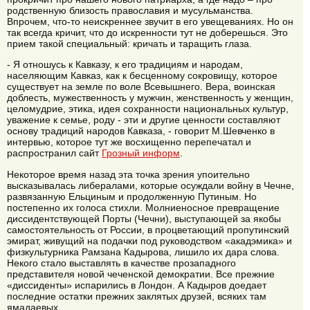
родственную близость православия и мусульманства.
Впрочем, что-то неискреннее звучит в его увещеваниях. Но он
так всегда кричит, что до искренности тут не доберешься. Это
прием такой специальный: кричать и таращить глаза.
- Я отношусь к Кавказу, к его традициям и народам,
населяющим Кавказ, как к бесценному сокровищу, которое
существует на земле по воле Всевышнего. Вера, воинская
доблесть, мужественность у мужчин, женственность у женщин,
целомудрие, этика, идея сохранности национальных культур,
уважение к семье, роду - эти и другие ценности составляют
основу традиций народов Кавказа, - говорит М.Шевченко в
интервью, которое тут же восхищенно перепечатал и
распространил сайт
Грозный информ
.
Некоторое время назад эта точка зрения упоительно
высказывалась либералами, которые осуждали войну в Чечне,
развязанную Ельциным и продолженную Путиным. Но
постепенно их голоса стихли. Молниеносное превращение
диссидентствующей Порты (Чечни), выступающей за якобы
самостоятельность от России, в процветающий пропутинский
эмират, живущий на подачки под руководством «акадэмика» и
физкультурника Рамзана Кадырова, лишило их дара слова.
Некого стало выставлять в качестве прозападного
представителя новой чеченской демократии. Все прежние
«диссиденты» испарились в Лондон. А Кадыров доедает
последние остатки прежних заклятых друзей, всяких там
ямадаевых.