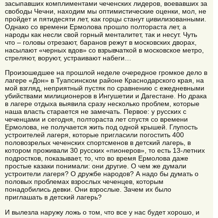
засыпавших комплиментами чеченских лидеров, воевавших за
свободы Чечни, находим мы оптимистические оценки, мол, не
пройдет и пятидесяти лет, как горцы станут цивилизованными.
Однако со времени Ермолова прошло полтораста лет, а
народы как несли свой горный менталитет, так и несут. Чуть
что – головы отрезают, баранов режут в московских дворах,
насылают «черных вдов» со взрывчаткой в московское метро,
стреляют, воруют, устраивают набеги…
Произошедшее на прошлой неделе очередное громкое дело в
лагере «Дон» в Туапсинском районе Краснодарского края, на
мой взгляд, неприятный пустяк по сравнению с ежедневными
убийствами милиционеров в Ингушетии и Дагестане. Но драка
в лагере отдыха выявила сразу несколько проблем, которые
наша власть старается не замечать. Первое: у русских с
чеченцами и сегодня, полтораста лет спустя со времени
Ермолова, не получается жить под одной крышей. Глупость
устроителей лагеря, которые пригласили погостить 400
половозрелых чеченских спортсменов в детский лагерь, в
котором проживали 30 русских «пионеров», то есть 13-летних
подростков, показывает, то, что во время Ермолова даже
простые казаки понимали: они другие. О чем же думали
устроители лагеря? О дружбе народов? А надо бы думать о
половых проблемах взрослых чеченцев, которым
понадобились девки. Они взрослые. Зачем их было
приглашать в детский лагерь?
И вылезла наружу ложь о том, что все у нас будет хорошо, и